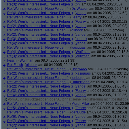
Re(8): Wen´s interessiert... Neue Felgen ;)
(
yangel
am 08.04.2005, 20:19:27)
Re(3): Wen´s interessiert... Neue Felgen ;)
(
phj
am 08.04.2005, 20:20:35)
Re: Wen´s interessiert... Neue Felgen ;)
(
Dr. Watson
am 08.04.2005, 20:24:18
Re(4): Wen´s interessiert... Neue Felgen ;)
(
yangel
am 08.04.2005, 20:24:52)
Re: Wen´s interessiert... Neue Felgen ;)
(
Fearry
am 08.04.2005, 20:30:59)
Re(4): Wen´s interessiert... Neue Felgen ;)
(
Fearry
am 08.04.2005, 20:33:13)
Re(2): Wen´s interessiert... Neue Felgen ;)
(
yangel
am 08.04.2005, 20:40:03)
Re: Wen´s interessiert... Neue Felgen ;)
(
olibook
am 08.04.2005, 21:25:44)
Re(2): Wen´s interessiert... Neue Felgen ;)
(
yangel
am 08.04.2005, 21:29:38)
Re(3): Wen´s interessiert... Neue Felgen ;)
(
olibook
am 08.04.2005, 21:43:03)
Re(4): Wen´s interessiert... Neue Felgen ;)
(
yangel
am 08.04.2005, 21:43:48)
Re: Wen´s interessiert... Neue Felgen ;)
(
kasiquasi
am 08.04.2005, 22:10:25)
Re(4): Wen´s interessiert... Neue Felgen ;)
(
Wulfman!
am 08.04.2005, 22:15:3
Re(3): Wen´s interessiert... Neue Felgen ;)
(
Wulfman!
am 08.04.2005, 22:16:3
Fesch
(
Wulfman!
am 08.04.2005, 22:21:39)
Re: Fesch
(
olibook
am 08.04.2005, 22:46:15)
Re: Wen´s interessiert... Neue Felgen ;)
(
User6465
am 08.04.2005, 22:49:06)
Re(2): Wen´s interessiert... Neue Felgen ;)
(
kasiquasi
am 08.04.2005, 23:42:3
Re: Wen´s interessiert... Neue Felgen ;)
(
tenberge
am 08.04.2005, 23:49:08)
Re: Wen´s interessiert... Neue Felgen ;)
(
HuberSepp
am 09.04.2005, 01:01:4
Re(2): Wen´s interessiert... Neue Felgen ;)
(
yangel
am 09.04.2005, 01:06:43)
Re(3): Wen´s interessiert... Neue Felgen ;)
(
Fearry
am 09.04.2005, 01:18:44)
Re(4): Wen´s interessiert... Neue Felgen ;)
(
yangel
am 09.04.2005, 01:20:36)
Vom Autor zurückgezogen oder Autor hat seine Registrierung nicht bestätigt
(
Re: Wen´s interessiert... Neue Felgen ;)
(
MorphMike
am 09.04.2005, 01:23:09
Re(5): Wen´s interessiert... Neue Felgen ;)
(
Fearry
am 09.04.2005, 01:26:20)
Re: Wen´s interessiert... Neue Felgen ;)
(
der.Dude
am 09.04.2005, 01:28:53)
Re(6): Wen´s interessiert... Neue Felgen ;)
(
yangel
am 09.04.2005, 01:30:35)
Re(7): Wen´s interessiert... Neue Felgen ;)
(
Fearry
am 09.04.2005, 01:31:54)
Re(2): Wen´s interessiert... Neue Felgen ;)
(
yangel
am 09.04.2005, 01:34:30)