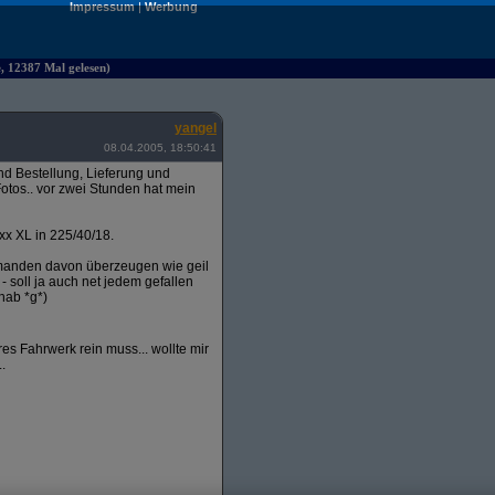
Impressum
|
Werbung
e, 12387 Mal gelesen)
yangel
08.04.2005, 18:50:41
 Bestellung, Lieferung und
otos.. vor zwei Stunden hat mein
xx XL in 225/40/18.
emanden davon überzeugen wie geil
 - soll ja auch net jedem gefallen
hab *g*)
s Fahrwerk rein muss... wollte mir
.