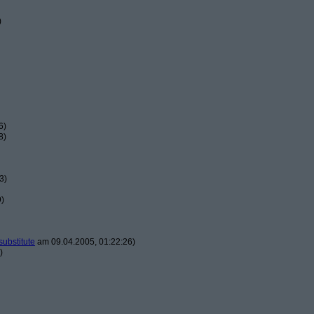
)
6)
8)
3)
9)
substitute
am 09.04.2005, 01:22:26)
)