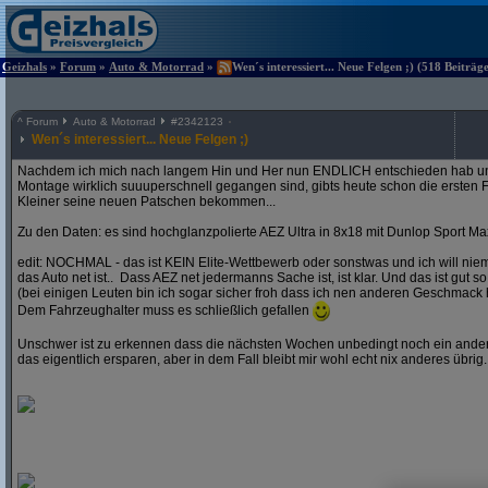
Geizhals
»
Forum
»
Auto & Motorrad
»
Wen´s interessiert... Neue Felgen ;) (518 Beiträg
^
Forum
Auto & Motorrad
#
2342123
Wen´s interessiert... Neue Felgen ;)
Nachdem ich mich nach langem Hin und Her nun ENDLICH entschieden hab und
Montage wirklich suuuperschnell gegangen sind, gibts heute schon die ersten F
Kleiner seine neuen Patschen bekommen...
Zu den Daten: es sind hochglanzpolierte AEZ Ultra in 8x18 mit Dunlop Sport Ma
edit: NOCHMAL - das ist KEIN Elite-Wettbewerb oder sonstwas und ich will ni
das Auto net ist.. Dass AEZ net jedermanns Sache ist, ist klar. Und das ist gut so
(bei einigen Leuten bin ich sogar sicher froh dass ich nen anderen Geschmack 
Dem Fahrzeughalter muss es schließlich gefallen
Unschwer ist zu erkennen dass die nächsten Wochen unbedingt noch ein andere
das eigentlich ersparen, aber in dem Fall bleibt mir wohl echt nix anderes übrig..