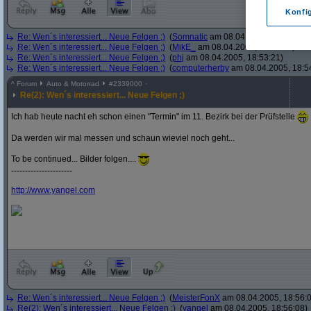
Konfi
Re: Wen´s interessiert... Neue Felgen ;)
(
Somnatic
am 08.04.2005, 18:52:38)
Re: Wen´s interessiert... Neue Felgen ;)
(
MikE_
am 08.04.2005, 18:53:05)
Re: Wen´s interessiert... Neue Felgen ;)
(
phj
am 08.04.2005, 18:53:21)
Re: Wen´s interessiert... Neue Felgen ;)
(
computerherby
am 08.04.2005, 18:5
^
Forum
Auto & Motorrad
#
2339000
Re(2): Wen´s interessiert... Neue Felgen ;)
Ich hab heute nacht eh schon einen "Termin" im 11. Bezirk bei der Prüfstelle
Da werden wir mal messen und schaun wieviel noch geht...
To be continued... Bilder folgen....
----------------------
http:/
/
www.yangel.com
Re: Wen´s interessiert... Neue Felgen ;)
(
MeisterFonX
am 08.04.2005, 18:56:
Re(2): Wen´s interessiert... Neue Felgen ;)
(
yangel
am 08.04.2005, 18:56:08)