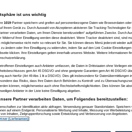
atsphäre ist uns wichtig
ere
1019
-Partner speichern und greifen auf personenbezogene Daten wie Browserdaten oder 
f Ihrem Gerät zu. Durch Auswahl von Akzeptieren aktivieren Sie Tracking-Technologien für d
artner verarbeiten Daten, um Ihnen Dienste bereitzustellen“ aufgeführten Zwecke. Durch Aus
 Widerruf Ihrer Einwilligung werden diese deaktiviert. Wenn Tracker deaktiviert sind, sind m
 möglicherweise nicht mehr so relevant für Sie. Sie können dieses Menü jederzeit wieder auf
 zu ändern oder Ihre Einwilligung zu widerrufen, indem Sie auf den Link Cookie-Einstellunge
eite klicken. Ihre Einstellungen gelten innerhalb unseres Website. Weitere Informationen fin
nschutzerklärung.
etroffenen Einstellungen auch Anbieter umfassen, die Daten in Drittstaaten ohne Vorliegen ei
itsbeschlusses gem Art 45 DSGVO und ohne geeignete Garantien gem Art 46 DSGVO übermi
gung auch hierfür (Art 49 Abs 1 lit a DSGVO). Dies gilt insbesondere für Datenübermittlungen i
esondere das Risiko, dass Ihre Daten durch Behörden zu Kontroll- und zu Überwachungsz
werden können, möglicherweise auch ohne Rechtsbehelfsmöglichkeiten. Dies können Sie abst
eweiligen Anbieter in der Liste keine Einwilligung abgeben.
nsere Partner verarbeiten Daten, um Folgendes bereitzustellen:
enschaften zur Identifikation aktiv abfragen. Verwendung genauer Standortdaten. Speichern 
ionen auf einem Endgerät. Personalisierte Werbung und Inhalte, Messung von Werbeleistung 
von Inhalten, Zielgruppenforschung sowie Entwicklung und Verbesserung von Angeboten.
rtner (Lieferanten)