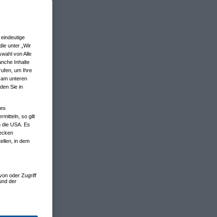
eindeutige
ie unter „Wir
wahl von Alle
anche Inhalte
rufen, um Ihre
n am unteren
den Sie in
nes
tteln, so gilt
n die USA. Es
wecken
ellen, in dem
von oder Zugriff
und der