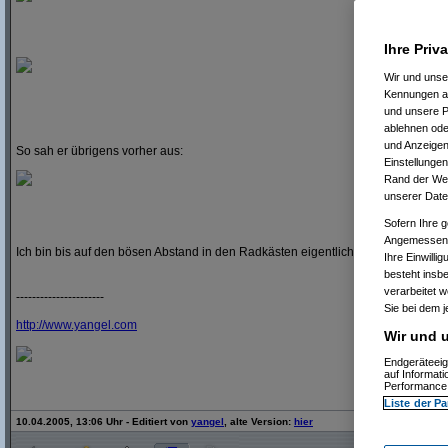
Ihre Priv
Wir und uns
Kennungen au
und unsere P
ablehnen oder
und Anzeigen
So sah er übrigens vorher aus:
Einstellungen
Rand der Webs
unserer Date
Sofern Ihre g
Angemessenhe
Ich bin bis auf den bösen Abstand in den Radkästen eigentlich ganz zufrieden
Ihre Einwilli
besteht insb
verarbeitet 
----------------------
Sie bei dem j
http:/
/
www.yangel.com
Wir und u
Endgeräteeig
auf Informat
Performance 
Liste der Pa
10.04.2005, 13:06 Uhr - Editiert von
yangel
, alte Version:
hier