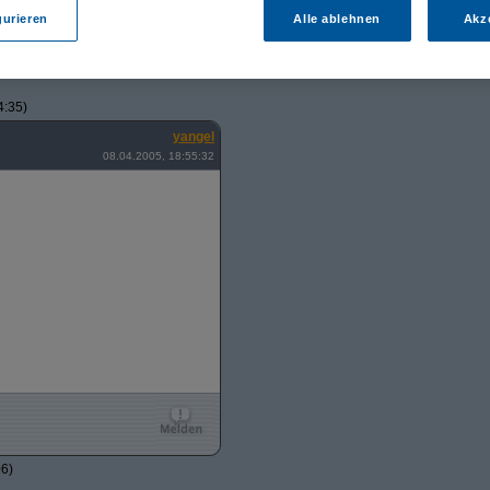
gurieren
Alle ablehnen
Akz
4:35)
yangel
08.04.2005, 18:55:32
06)