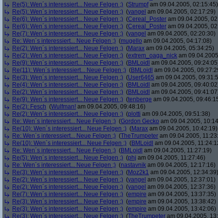
Re(5): Wen´s interessiert... Neue Felgen ;)
(
Strumpf
am 09.04.2005, 02:15:45)
Re(5): Wen´s interessiert... Neue Felgen ;)
(
yangel
am 09.04.2005, 02:17:29)
Re(6): Wen´s interessiert... Neue Felgen ;)
(
Cereal_Poster
am 09.04.2005, 02
Re(6): Wen´s interessiert... Neue Felgen ;)
(
Cereal_Poster
am 09.04.2005, 02
Re(7): Wen´s interessiert... Neue Felgen ;)
(
yangel
am 09.04.2005, 02:20:30)
Re: Wen´s interessiert... Neue Felgen ;)
(
mugello
am 09.04.2005, 04:17:08)
Re(2): Wen´s interessiert... Neue Felgen ;)
(
Marax
am 09.04.2005, 05:34:25)
Re(2): Wen´s interessiert... Neue Felgen ;)
(
extrem_oaga_nick
am 09.04.2005,
Re(9): Wen´s interessiert... Neue Felgen ;)
(
BMLoidl
am 09.04.2005, 09:24:05
Re(11): Wen´s interessiert... Neue Felgen ;)
(
BMLoidl
am 09.04.2005, 09:27:2
Re(3): Wen´s interessiert... Neue Felgen ;)
(
User6465
am 09.04.2005, 09:31:
Re(4): Wen´s interessiert... Neue Felgen ;)
(
BMLoidl
am 09.04.2005, 09:40:02
Re(2): Wen´s interessiert... Neue Felgen ;)
(
BMLoidl
am 09.04.2005, 09:41:07
Re(9): Wen´s interessiert... Neue Felgen ;)
(
tenberge
am 09.04.2005, 09:46:1
Re(2): Fesch
(
Wulfman!
am 09.04.2005, 09:48:16)
Re(2): Wen´s interessiert... Neue Felgen ;)
(
plotti
am 09.04.2005, 09:51:38)
Re: Wen´s interessiert... Neue Felgen ;)
(
Gordon Gecko
am 09.04.2005, 10:14
Re(10): Wen´s interessiert... Neue Felgen ;)
(
Marax
am 09.04.2005, 10:42:19)
Re: Wen´s interessiert... Neue Felgen ;)
(
TheTrumpeter
am 09.04.2005, 11:23
Re(10): Wen´s interessiert... Neue Felgen ;)
(
BMLoidl
am 09.04.2005, 11:24:1
Re: Wen´s interessiert... Neue Felgen ;)
(
BMLoidl
am 09.04.2005, 11:27:19)
Re(5): Wen´s interessiert... Neue Felgen ;)
(
phj
am 09.04.2005, 11:27:46)
Re: Wen´s interessiert... Neue Felgen ;)
(
nastavnik
am 09.04.2005, 12:17:16)
Re(3): Wen´s interessiert... Neue Felgen ;)
(
Moz2k1
am 09.04.2005, 12:34:39
Re(2): Wen´s interessiert... Neue Felgen ;)
(
yangel
am 09.04.2005, 12:37:01)
Re(2): Wen´s interessiert... Neue Felgen ;)
(
yangel
am 09.04.2005, 12:37:36)
Re(7): Wen´s interessiert... Neue Felgen ;)
(
empire
am 09.04.2005, 13:37:35)
Re(3): Wen´s interessiert... Neue Felgen ;)
(
empire
am 09.04.2005, 13:38:42)
Re(3): Wen´s interessiert... Neue Felgen ;)
(
empire
am 09.04.2005, 13:42:06)
Re(3): Wen´s interessiert... Neue Felgen ;)
(
TheTrumpeter
am 09.04.2005, 13: