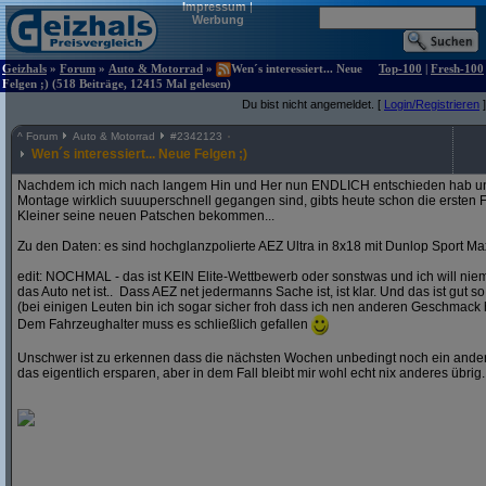
Impressum
|
Werbung
Geizhals
»
Forum
»
Auto & Motorrad
»
Wen´s interessiert... Neue
Top-100
|
Fresh-100
Felgen ;) (518 Beiträge, 12415 Mal gelesen)
Du bist nicht angemeldet. [
Login/Registrieren
]
^
Forum
Auto & Motorrad
#
2342123
Wen´s interessiert... Neue Felgen ;)
Nachdem ich mich nach langem Hin und Her nun ENDLICH entschieden hab und
Montage wirklich suuuperschnell gegangen sind, gibts heute schon die ersten F
Kleiner seine neuen Patschen bekommen...
Zu den Daten: es sind hochglanzpolierte AEZ Ultra in 8x18 mit Dunlop Sport Ma
edit: NOCHMAL - das ist KEIN Elite-Wettbewerb oder sonstwas und ich will ni
das Auto net ist.. Dass AEZ net jedermanns Sache ist, ist klar. Und das ist gut so
(bei einigen Leuten bin ich sogar sicher froh dass ich nen anderen Geschmack 
Dem Fahrzeughalter muss es schließlich gefallen
Unschwer ist zu erkennen dass die nächsten Wochen unbedingt noch ein andere
das eigentlich ersparen, aber in dem Fall bleibt mir wohl echt nix anderes übrig..