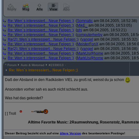
Re: Wen´s interessiert... Neue Felgen ;)
(
Somnatic
am 08.04.2005, 18:52:38)
Re: Wen´s interessiert... Neue Felgen ;)
(
MikE_
am 08.04.2005, 18:53:05)
Re: Wen´s interessiert... Neue Felgen ;)
(
phj
am 08.04.2005, 18:53:21)
Re: Wen´s interessiert... Neue Felgen ;)
(
computerherby
am 08.04.2005, 18:5
Re(2): Wen´s interessiert... Neue Felgen ;)
(
yangel
am 08.04.2005, 18:55:32)
Re: Wen´s interessiert... Neue Felgen ;)
(
MeisterFonX
am 08.04.2005, 18:56:
Re(2): Wen´s interessiert... Neue Felgen ;)
(
yangel
am 08.04.2005, 18:56:08)
Re: Wen´s interessiert... Neue Felgen ;)
(
MarkUs@home
am 08.04.2005, 18:5
Re: Wen´s interessiert... Neue Felgen ;)
(
MarkUs@home
am 08.04.2005, 18:5
^
Forum
Auto & Motorrad
#
2339013
Re: Wen´s interessiert... Neue Felgen ;)
Daß der Abstand in den Radkästen VIEL zu groß ist, weisst du ja schon
Ansonsten vorher sah es auch nicht schlecht aus.
Was hat das gekostet?
[ ] Troll
Alltime Favorite Music: 2Raumwohnung, Rosenstolz, Rammstei
Dieser Beitrag bezieht sich auf eine
ältere Version
des beantworteten Postings!