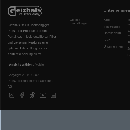
Unternehme
Cookie-
Blog
I
Einstellungen
f
Geizhals ist ein unabhängiges
Impressum
Preis- und Produktvergleichs-
W
Datenschutz
s
Portal, das mittels detaillierter Filter
AGB
T
und vielfältiger Features eine
Unternehmen
optimale Hilfestellung bei der
J
Kaufentscheidung bietet.
P
Ansicht wählen:
Mobile
Copyright © 1997-2026
Preisvergleich Internet Services
AG