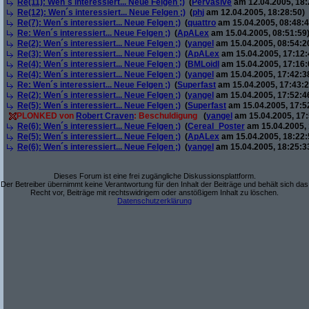
Re(11): Wen´s interessiert... Neue Felgen ;)
(
Pervasive
am 12.04.2005, 18:
Re(12): Wen´s interessiert... Neue Felgen ;)
(
phj
am 12.04.2005, 18:28:50)
Re(7): Wen´s interessiert... Neue Felgen ;)
(
quattro
am 15.04.2005, 08:48:4
Re: Wen´s interessiert... Neue Felgen ;)
(
ApALex
am 15.04.2005, 08:51:59
Re(2): Wen´s interessiert... Neue Felgen ;)
(
yangel
am 15.04.2005, 08:54:2
Re(3): Wen´s interessiert... Neue Felgen ;)
(
ApALex
am 15.04.2005, 17:12:
Re(4): Wen´s interessiert... Neue Felgen ;)
(
BMLoidl
am 15.04.2005, 17:16:
Re(4): Wen´s interessiert... Neue Felgen ;)
(
yangel
am 15.04.2005, 17:42:3
Re: Wen´s interessiert... Neue Felgen ;)
(
Superfast
am 15.04.2005, 17:43:2
Re(2): Wen´s interessiert... Neue Felgen ;)
(
yangel
am 15.04.2005, 17:52:4
Re(5): Wen´s interessiert... Neue Felgen ;)
(
Superfast
am 15.04.2005, 17:5
PLONKED von
Robert Craven
: Beschuldigung
(
yangel
am 15.04.2005, 17:
Re(6): Wen´s interessiert... Neue Felgen ;)
(
Cereal_Poster
am 15.04.2005, 
Re(5): Wen´s interessiert... Neue Felgen ;)
(
ApALex
am 15.04.2005, 18:22:
Re(6): Wen´s interessiert... Neue Felgen ;)
(
yangel
am 15.04.2005, 18:25:3
Dieses Forum ist eine frei zugängliche Diskussionsplattform.
Der Betreiber übernimmt keine Verantwortung für den Inhalt der Beiträge und behält sich das
Recht vor, Beiträge mit rechtswidrigem oder anstößigem Inhalt zu löschen.
Datenschutzerklärung