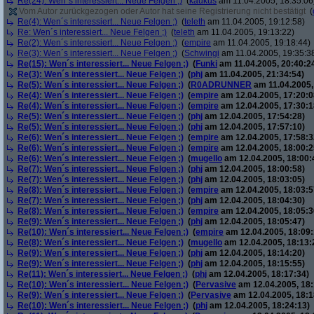
Re(24): Wen´s interessiert... Neue Felgen ;)
(
kaukus
am 11.04.2005, 18:35:06
Vom Autor zurückgezogen oder Autor hat seine Registrierung nicht bestätigt
(
Re(4): Wen´s interessiert... Neue Felgen ;)
(
teleth
am 11.04.2005, 19:12:58)
Re: Wen´s interessiert... Neue Felgen ;)
(
teleth
am 11.04.2005, 19:13:22)
Re(2): Wen´s interessiert... Neue Felgen ;)
(
empire
am 11.04.2005, 19:18:44)
Re(3): Wen´s interessiert... Neue Felgen ;)
(
Schwingi
am 11.04.2005, 19:35:3
Re(15): Wen´s interessiert... Neue Felgen ;)
(
Funki
am 11.04.2005, 20:40:2
Re(3): Wen´s interessiert... Neue Felgen ;)
(
phj
am 11.04.2005, 21:34:54)
Re(5): Wen´s interessiert... Neue Felgen ;)
(
R0ADRUNNER
am 11.04.2005,
Re(4): Wen´s interessiert... Neue Felgen ;)
(
empire
am 12.04.2005, 17:20:0
Re(4): Wen´s interessiert... Neue Felgen ;)
(
empire
am 12.04.2005, 17:30:1
Re(5): Wen´s interessiert... Neue Felgen ;)
(
phj
am 12.04.2005, 17:54:28)
Re(5): Wen´s interessiert... Neue Felgen ;)
(
phj
am 12.04.2005, 17:57:10)
Re(6): Wen´s interessiert... Neue Felgen ;)
(
empire
am 12.04.2005, 17:58:3
Re(6): Wen´s interessiert... Neue Felgen ;)
(
empire
am 12.04.2005, 18:00:2
Re(6): Wen´s interessiert... Neue Felgen ;)
(
mugello
am 12.04.2005, 18:00:
Re(7): Wen´s interessiert... Neue Felgen ;)
(
phj
am 12.04.2005, 18:00:58)
Re(7): Wen´s interessiert... Neue Felgen ;)
(
phj
am 12.04.2005, 18:03:05)
Re(8): Wen´s interessiert... Neue Felgen ;)
(
empire
am 12.04.2005, 18:03:5
Re(7): Wen´s interessiert... Neue Felgen ;)
(
phj
am 12.04.2005, 18:04:30)
Re(8): Wen´s interessiert... Neue Felgen ;)
(
empire
am 12.04.2005, 18:05:3
Re(9): Wen´s interessiert... Neue Felgen ;)
(
phj
am 12.04.2005, 18:05:47)
Re(10): Wen´s interessiert... Neue Felgen ;)
(
empire
am 12.04.2005, 18:09:
Re(8): Wen´s interessiert... Neue Felgen ;)
(
mugello
am 12.04.2005, 18:13:
Re(9): Wen´s interessiert... Neue Felgen ;)
(
phj
am 12.04.2005, 18:14:20)
Re(9): Wen´s interessiert... Neue Felgen ;)
(
phj
am 12.04.2005, 18:15:55)
Re(11): Wen´s interessiert... Neue Felgen ;)
(
phj
am 12.04.2005, 18:17:34)
Re(10): Wen´s interessiert... Neue Felgen ;)
(
Pervasive
am 12.04.2005, 18:
Re(9): Wen´s interessiert... Neue Felgen ;)
(
Pervasive
am 12.04.2005, 18:1
Re(10): Wen´s interessiert... Neue Felgen ;)
(
phj
am 12.04.2005, 18:24:13)