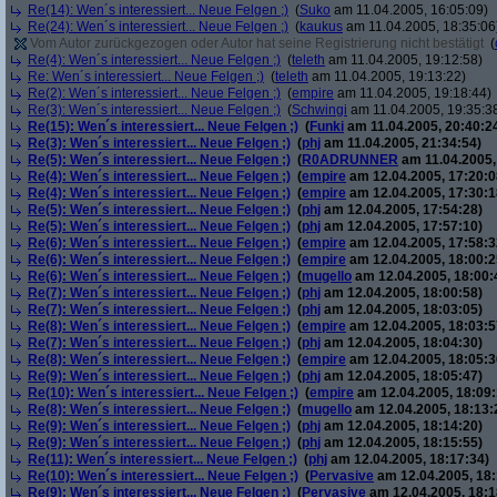
Re(14): Wen´s interessiert... Neue Felgen ;)
(
Suko
am 11.04.2005, 16:05:09)
Re(24): Wen´s interessiert... Neue Felgen ;)
(
kaukus
am 11.04.2005, 18:35:06
Vom Autor zurückgezogen oder Autor hat seine Registrierung nicht bestätigt
(
Re(4): Wen´s interessiert... Neue Felgen ;)
(
teleth
am 11.04.2005, 19:12:58)
Re: Wen´s interessiert... Neue Felgen ;)
(
teleth
am 11.04.2005, 19:13:22)
Re(2): Wen´s interessiert... Neue Felgen ;)
(
empire
am 11.04.2005, 19:18:44)
Re(3): Wen´s interessiert... Neue Felgen ;)
(
Schwingi
am 11.04.2005, 19:35:3
Re(15): Wen´s interessiert... Neue Felgen ;)
(
Funki
am 11.04.2005, 20:40:2
Re(3): Wen´s interessiert... Neue Felgen ;)
(
phj
am 11.04.2005, 21:34:54)
Re(5): Wen´s interessiert... Neue Felgen ;)
(
R0ADRUNNER
am 11.04.2005,
Re(4): Wen´s interessiert... Neue Felgen ;)
(
empire
am 12.04.2005, 17:20:0
Re(4): Wen´s interessiert... Neue Felgen ;)
(
empire
am 12.04.2005, 17:30:1
Re(5): Wen´s interessiert... Neue Felgen ;)
(
phj
am 12.04.2005, 17:54:28)
Re(5): Wen´s interessiert... Neue Felgen ;)
(
phj
am 12.04.2005, 17:57:10)
Re(6): Wen´s interessiert... Neue Felgen ;)
(
empire
am 12.04.2005, 17:58:3
Re(6): Wen´s interessiert... Neue Felgen ;)
(
empire
am 12.04.2005, 18:00:2
Re(6): Wen´s interessiert... Neue Felgen ;)
(
mugello
am 12.04.2005, 18:00:
Re(7): Wen´s interessiert... Neue Felgen ;)
(
phj
am 12.04.2005, 18:00:58)
Re(7): Wen´s interessiert... Neue Felgen ;)
(
phj
am 12.04.2005, 18:03:05)
Re(8): Wen´s interessiert... Neue Felgen ;)
(
empire
am 12.04.2005, 18:03:5
Re(7): Wen´s interessiert... Neue Felgen ;)
(
phj
am 12.04.2005, 18:04:30)
Re(8): Wen´s interessiert... Neue Felgen ;)
(
empire
am 12.04.2005, 18:05:3
Re(9): Wen´s interessiert... Neue Felgen ;)
(
phj
am 12.04.2005, 18:05:47)
Re(10): Wen´s interessiert... Neue Felgen ;)
(
empire
am 12.04.2005, 18:09:
Re(8): Wen´s interessiert... Neue Felgen ;)
(
mugello
am 12.04.2005, 18:13:
Re(9): Wen´s interessiert... Neue Felgen ;)
(
phj
am 12.04.2005, 18:14:20)
Re(9): Wen´s interessiert... Neue Felgen ;)
(
phj
am 12.04.2005, 18:15:55)
Re(11): Wen´s interessiert... Neue Felgen ;)
(
phj
am 12.04.2005, 18:17:34)
Re(10): Wen´s interessiert... Neue Felgen ;)
(
Pervasive
am 12.04.2005, 18:
Re(9): Wen´s interessiert... Neue Felgen ;)
(
Pervasive
am 12.04.2005, 18:1