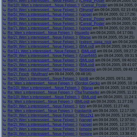
Re(4): Wen´s interessiert... Neue Felgen ;)
(
Cereal_Poster
am 09.04.2005, 02
Re(10): Wen´s interessiert... Neue Felgen ;)
(
Cereal_Poster
am 09.04.2005, 0
Re(5): Wen´s interessiert... Neue Felgen ;)
(
Strumpf
am 09.04.2005, 02:15:45)
Re(5): Wen´s interessiert... Neue Felgen ;)
(
yangel
am 09.04.2005, 02:17:29)
Re(6): Wen´s interessiert... Neue Felgen ;)
(
Cereal_Poster
am 09.04.2005, 02
Re(6): Wen´s interessiert... Neue Felgen ;)
(
Cereal_Poster
am 09.04.2005, 02
Re(7): Wen´s interessiert... Neue Felgen ;)
(
yangel
am 09.04.2005, 02:20:30)
Re: Wen´s interessiert... Neue Felgen ;)
(
mugello
am 09.04.2005, 04:17:08)
Re(2): Wen´s interessiert... Neue Felgen ;)
(
Marax
am 09.04.2005, 05:34:25)
Re(2): Wen´s interessiert... Neue Felgen ;)
(
extrem_oaga_nick
am 09.04.2005,
Re(9): Wen´s interessiert... Neue Felgen ;)
(
BMLoidl
am 09.04.2005, 09:24:05
Re(11): Wen´s interessiert... Neue Felgen ;)
(
BMLoidl
am 09.04.2005, 09:27:2
Re(3): Wen´s interessiert... Neue Felgen ;)
(
User6465
am 09.04.2005, 09:31:
Re(4): Wen´s interessiert... Neue Felgen ;)
(
BMLoidl
am 09.04.2005, 09:40:02
Re(2): Wen´s interessiert... Neue Felgen ;)
(
BMLoidl
am 09.04.2005, 09:41:07
Re(9): Wen´s interessiert... Neue Felgen ;)
(
tenberge
am 09.04.2005, 09:46:1
Re(2): Fesch
(
Wulfman!
am 09.04.2005, 09:48:16)
Re(2): Wen´s interessiert... Neue Felgen ;)
(
plotti
am 09.04.2005, 09:51:38)
Re: Wen´s interessiert... Neue Felgen ;)
(
Gordon Gecko
am 09.04.2005, 10:14
Re(10): Wen´s interessiert... Neue Felgen ;)
(
Marax
am 09.04.2005, 10:42:19)
Re: Wen´s interessiert... Neue Felgen ;)
(
TheTrumpeter
am 09.04.2005, 11:23
Re(10): Wen´s interessiert... Neue Felgen ;)
(
BMLoidl
am 09.04.2005, 11:24:1
Re: Wen´s interessiert... Neue Felgen ;)
(
BMLoidl
am 09.04.2005, 11:27:19)
Re(5): Wen´s interessiert... Neue Felgen ;)
(
phj
am 09.04.2005, 11:27:46)
Re: Wen´s interessiert... Neue Felgen ;)
(
nastavnik
am 09.04.2005, 12:17:16)
Re(3): Wen´s interessiert... Neue Felgen ;)
(
Moz2k1
am 09.04.2005, 12:34:39
Re(2): Wen´s interessiert... Neue Felgen ;)
(
yangel
am 09.04.2005, 12:37:01)
Re(2): Wen´s interessiert... Neue Felgen ;)
(
yangel
am 09.04.2005, 12:37:36)
Re(7): Wen´s interessiert... Neue Felgen ;)
(
empire
am 09.04.2005, 13:37:35)
Re(3): Wen´s interessiert... Neue Felgen ;)
(
empire
am 09.04.2005, 13:38:42)