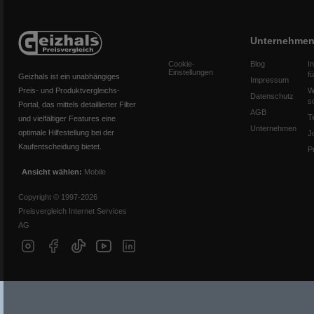
Unternehme
Cookie-
Blog
I
Einstellungen
f
Geizhals ist ein unabhängiges
Impressum
Preis- und Produktvergleichs-
W
Datenschutz
s
Portal, das mittels detaillierter Filter
AGB
T
und vielfältiger Features eine
Unternehmen
optimale Hilfestellung bei der
J
Kaufentscheidung bietet.
P
Ansicht wählen:
Mobile
Copyright © 1997-2026
Preisvergleich Internet Services
AG