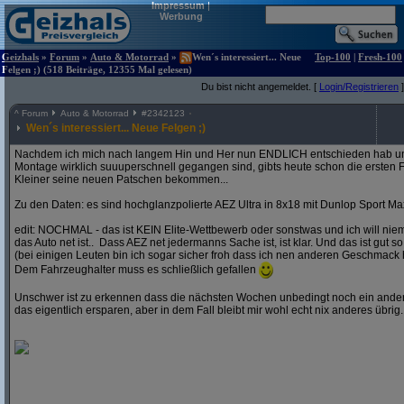
Impressum
|
Werbung
Geizhals
»
Forum
»
Auto & Motorrad
»
Wen´s interessiert... Neue
Top-100
|
Fresh-100
Felgen ;) (518 Beiträge, 12355 Mal gelesen)
Du bist nicht angemeldet. [
Login/Registrieren
]
^
Forum
Auto & Motorrad
#
2342123
Wen´s interessiert... Neue Felgen ;)
Nachdem ich mich nach langem Hin und Her nun ENDLICH entschieden hab und
Montage wirklich suuuperschnell gegangen sind, gibts heute schon die ersten F
Kleiner seine neuen Patschen bekommen...
Zu den Daten: es sind hochglanzpolierte AEZ Ultra in 8x18 mit Dunlop Sport Ma
edit: NOCHMAL - das ist KEIN Elite-Wettbewerb oder sonstwas und ich will ni
das Auto net ist.. Dass AEZ net jedermanns Sache ist, ist klar. Und das ist gut so
(bei einigen Leuten bin ich sogar sicher froh dass ich nen anderen Geschmack 
Dem Fahrzeughalter muss es schließlich gefallen
Unschwer ist zu erkennen dass die nächsten Wochen unbedingt noch ein andere
das eigentlich ersparen, aber in dem Fall bleibt mir wohl echt nix anderes übrig..