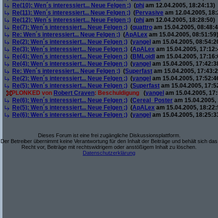
Re(10): Wen´s interessiert... Neue Felgen ;)
(
phj
am 12.04.2005, 18:24:13)
Re(11): Wen´s interessiert... Neue Felgen ;)
(
Pervasive
am 12.04.2005, 18:
Re(12): Wen´s interessiert... Neue Felgen ;)
(
phj
am 12.04.2005, 18:28:50)
Re(7): Wen´s interessiert... Neue Felgen ;)
(
quattro
am 15.04.2005, 08:48:4
Re: Wen´s interessiert... Neue Felgen ;)
(
ApALex
am 15.04.2005, 08:51:59
Re(2): Wen´s interessiert... Neue Felgen ;)
(
yangel
am 15.04.2005, 08:54:2
Re(3): Wen´s interessiert... Neue Felgen ;)
(
ApALex
am 15.04.2005, 17:12:
Re(4): Wen´s interessiert... Neue Felgen ;)
(
BMLoidl
am 15.04.2005, 17:16:
Re(4): Wen´s interessiert... Neue Felgen ;)
(
yangel
am 15.04.2005, 17:42:3
Re: Wen´s interessiert... Neue Felgen ;)
(
Superfast
am 15.04.2005, 17:43:2
Re(2): Wen´s interessiert... Neue Felgen ;)
(
yangel
am 15.04.2005, 17:52:4
Re(5): Wen´s interessiert... Neue Felgen ;)
(
Superfast
am 15.04.2005, 17:5
PLONKED von
Robert Craven
: Beschuldigung
(
yangel
am 15.04.2005, 17:
Re(6): Wen´s interessiert... Neue Felgen ;)
(
Cereal_Poster
am 15.04.2005, 
Re(5): Wen´s interessiert... Neue Felgen ;)
(
ApALex
am 15.04.2005, 18:22:
Re(6): Wen´s interessiert... Neue Felgen ;)
(
yangel
am 15.04.2005, 18:25:3
Dieses Forum ist eine frei zugängliche Diskussionsplattform.
Der Betreiber übernimmt keine Verantwortung für den Inhalt der Beiträge und behält sich das
Recht vor, Beiträge mit rechtswidrigem oder anstößigem Inhalt zu löschen.
Datenschutzerklärung