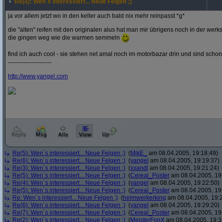
Re(4): Wen´s interessiert... Neue Felgen ;)
ja vor allem jetzt wo in den keller auch bald nix mehr reinpasst *g*
die "alten" reifen mit den originalen alus hat man mir übrigens noch in der werk
die gingen weg wie die warmen semmeln
find ich auch cool - sie stehen net amal noch im motorbazar drin und sind schon
----------------------
http:/
/
www.yangel.com
Re(5): Wen´s interessiert... Neue Felgen ;)
(
MikE_
am 08.04.2005, 19:18:49)
Re(6): Wen´s interessiert... Neue Felgen ;)
(
yangel
am 08.04.2005, 19:19:37)
Re(3): Wen´s interessiert... Neue Felgen ;)
(
xxandl
am 08.04.2005, 19:21:24)
Re(5): Wen´s interessiert... Neue Felgen ;)
(
Cereal_Poster
am 08.04.2005, 19
Re(4): Wen´s interessiert... Neue Felgen ;)
(
yangel
am 08.04.2005, 19:22:50)
Re(5): Wen´s interessiert... Neue Felgen ;)
(
Cereal_Poster
am 08.04.2005, 19
Re: Wen´s interessiert... Neue Felgen ;)
(
heimwerkerking
am 08.04.2005, 19:
Re(6): Wen´s interessiert... Neue Felgen ;)
(
yangel
am 08.04.2005, 19:29:20)
Re(7): Wen´s interessiert... Neue Felgen ;)
(
Cereal_Poster
am 08.04.2005, 19
Re(2): Wen´s interessiert... Neue Felgen ;)
(
MeisterFonX
am 08.04.2005, 19:3