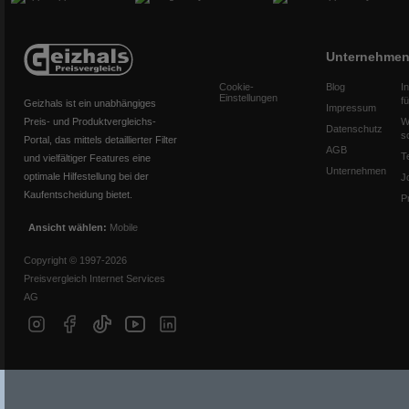
Unternehme
Cookie-
Blog
I
Einstellungen
f
Geizhals ist ein unabhängiges
Impressum
Preis- und Produktvergleichs-
W
Datenschutz
s
Portal, das mittels detaillierter Filter
AGB
T
und vielfältiger Features eine
Unternehmen
optimale Hilfestellung bei der
J
Kaufentscheidung bietet.
P
Ansicht wählen:
Mobile
Copyright © 1997-2026
Preisvergleich Internet Services
AG