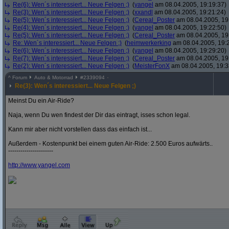
Re(6): Wen´s interessiert... Neue Felgen ;)
(
yangel
am 08.04.2005, 19:19:37)
Re(3): Wen´s interessiert... Neue Felgen ;)
(
xxandl
am 08.04.2005, 19:21:24)
Re(5): Wen´s interessiert... Neue Felgen ;)
(
Cereal_Poster
am 08.04.2005, 19
Re(4): Wen´s interessiert... Neue Felgen ;)
(
yangel
am 08.04.2005, 19:22:50)
Re(5): Wen´s interessiert... Neue Felgen ;)
(
Cereal_Poster
am 08.04.2005, 19
Re: Wen´s interessiert... Neue Felgen ;)
(
heimwerkerking
am 08.04.2005, 19:
Re(6): Wen´s interessiert... Neue Felgen ;)
(
yangel
am 08.04.2005, 19:29:20)
Re(7): Wen´s interessiert... Neue Felgen ;)
(
Cereal_Poster
am 08.04.2005, 19
Re(2): Wen´s interessiert... Neue Felgen ;)
(
MeisterFonX
am 08.04.2005, 19:3
^
Forum
Auto & Motorrad
#
2339094
Re(3): Wen´s interessiert... Neue Felgen ;)
Meinst Du ein Air-Ride?
Naja, wenn Du wen findest der Dir das eintragt, isses schon legal.
Kann mir aber nicht vorstellen dass das einfach ist...
Außerdem - Kostenpunkt bei einem guten Air-Ride: 2.500 Euros aufwärts..
----------------------
http:/
/
www.yangel.com