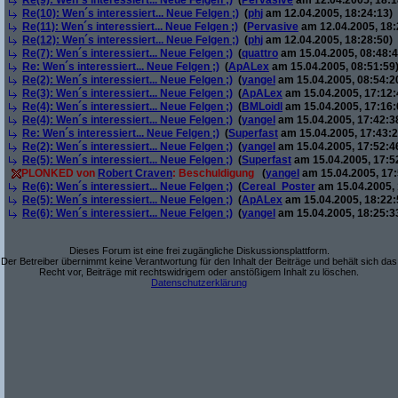
Re(9): Wen´s interessiert... Neue Felgen ;)
(
Pervasive
am 12.04.2005, 18:1
Re(10): Wen´s interessiert... Neue Felgen ;)
(
phj
am 12.04.2005, 18:24:13)
Re(11): Wen´s interessiert... Neue Felgen ;)
(
Pervasive
am 12.04.2005, 18:
Re(12): Wen´s interessiert... Neue Felgen ;)
(
phj
am 12.04.2005, 18:28:50)
Re(7): Wen´s interessiert... Neue Felgen ;)
(
quattro
am 15.04.2005, 08:48:4
Re: Wen´s interessiert... Neue Felgen ;)
(
ApALex
am 15.04.2005, 08:51:59
Re(2): Wen´s interessiert... Neue Felgen ;)
(
yangel
am 15.04.2005, 08:54:2
Re(3): Wen´s interessiert... Neue Felgen ;)
(
ApALex
am 15.04.2005, 17:12:
Re(4): Wen´s interessiert... Neue Felgen ;)
(
BMLoidl
am 15.04.2005, 17:16:
Re(4): Wen´s interessiert... Neue Felgen ;)
(
yangel
am 15.04.2005, 17:42:3
Re: Wen´s interessiert... Neue Felgen ;)
(
Superfast
am 15.04.2005, 17:43:2
Re(2): Wen´s interessiert... Neue Felgen ;)
(
yangel
am 15.04.2005, 17:52:4
Re(5): Wen´s interessiert... Neue Felgen ;)
(
Superfast
am 15.04.2005, 17:5
PLONKED von
Robert Craven
: Beschuldigung
(
yangel
am 15.04.2005, 17:
Re(6): Wen´s interessiert... Neue Felgen ;)
(
Cereal_Poster
am 15.04.2005, 
Re(5): Wen´s interessiert... Neue Felgen ;)
(
ApALex
am 15.04.2005, 18:22:
Re(6): Wen´s interessiert... Neue Felgen ;)
(
yangel
am 15.04.2005, 18:25:3
Dieses Forum ist eine frei zugängliche Diskussionsplattform.
Der Betreiber übernimmt keine Verantwortung für den Inhalt der Beiträge und behält sich das
Recht vor, Beiträge mit rechtswidrigem oder anstößigem Inhalt zu löschen.
Datenschutzerklärung