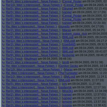
Re(4): Wen´s interessiert... Neue Felgen ;)
(
Cereal_Poster
am 09.04.2005, 02
Re(10): Wen´s interessiert... Neue Felgen ;)
(
Cereal_Poster
am 09.04.2005, 0
Re(5): Wen´s interessiert... Neue Felgen ;)
(
Strumpf
am 09.04.2005, 02:15:45)
Re(5): Wen´s interessiert... Neue Felgen ;)
(
yangel
am 09.04.2005, 02:17:29)
Re(6): Wen´s interessiert... Neue Felgen ;)
(
Cereal_Poster
am 09.04.2005, 02
Re(6): Wen´s interessiert... Neue Felgen ;)
(
Cereal_Poster
am 09.04.2005, 02
Re(7): Wen´s interessiert... Neue Felgen ;)
(
yangel
am 09.04.2005, 02:20:30)
Re: Wen´s interessiert... Neue Felgen ;)
(
mugello
am 09.04.2005, 04:17:08)
Re(2): Wen´s interessiert... Neue Felgen ;)
(
Marax
am 09.04.2005, 05:34:25)
Re(2): Wen´s interessiert... Neue Felgen ;)
(
extrem_oaga_nick
am 09.04.2005,
Re(9): Wen´s interessiert... Neue Felgen ;)
(
BMLoidl
am 09.04.2005, 09:24:05
Re(11): Wen´s interessiert... Neue Felgen ;)
(
BMLoidl
am 09.04.2005, 09:27:2
Re(3): Wen´s interessiert... Neue Felgen ;)
(
User6465
am 09.04.2005, 09:31:
Re(4): Wen´s interessiert... Neue Felgen ;)
(
BMLoidl
am 09.04.2005, 09:40:02
Re(2): Wen´s interessiert... Neue Felgen ;)
(
BMLoidl
am 09.04.2005, 09:41:07
Re(9): Wen´s interessiert... Neue Felgen ;)
(
tenberge
am 09.04.2005, 09:46:1
Re(2): Fesch
(
Wulfman!
am 09.04.2005, 09:48:16)
Re(2): Wen´s interessiert... Neue Felgen ;)
(
plotti
am 09.04.2005, 09:51:38)
Re: Wen´s interessiert... Neue Felgen ;)
(
Gordon Gecko
am 09.04.2005, 10:14
Re(10): Wen´s interessiert... Neue Felgen ;)
(
Marax
am 09.04.2005, 10:42:19)
Re: Wen´s interessiert... Neue Felgen ;)
(
TheTrumpeter
am 09.04.2005, 11:23
Re(10): Wen´s interessiert... Neue Felgen ;)
(
BMLoidl
am 09.04.2005, 11:24:1
Re: Wen´s interessiert... Neue Felgen ;)
(
BMLoidl
am 09.04.2005, 11:27:19)
Re(5): Wen´s interessiert... Neue Felgen ;)
(
phj
am 09.04.2005, 11:27:46)
Re: Wen´s interessiert... Neue Felgen ;)
(
nastavnik
am 09.04.2005, 12:17:16)
Re(3): Wen´s interessiert... Neue Felgen ;)
(
Moz2k1
am 09.04.2005, 12:34:39
Re(2): Wen´s interessiert... Neue Felgen ;)
(
yangel
am 09.04.2005, 12:37:01)
Re(2): Wen´s interessiert... Neue Felgen ;)
(
yangel
am 09.04.2005, 12:37:36)
Re(7): Wen´s interessiert... Neue Felgen ;)
(
empire
am 09.04.2005, 13:37:35)
Re(3): Wen´s interessiert... Neue Felgen ;)
(
empire
am 09.04.2005, 13:38:42)