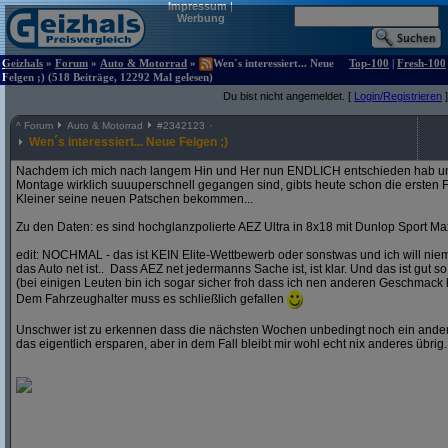
Impressum
|
Werbung
Geizhals
»
Forum
»
Auto & Motorrad
»
Wen´s interessiert... Neue
Top-100
|
Fresh-100
Felgen ;) (518 Beiträge, 12292 Mal gelesen)
Du bist nicht angemeldet. [
Login/Registrieren
]
^
Forum
Auto & Motorrad
#
2342123
Wen´s interessiert... Neue Felgen ;)
Nachdem ich mich nach langem Hin und Her nun ENDLICH entschieden hab und
Montage wirklich suuuperschnell gegangen sind, gibts heute schon die ersten F
Kleiner seine neuen Patschen bekommen...
Zu den Daten: es sind hochglanzpolierte AEZ Ultra in 8x18 mit Dunlop Sport Ma
edit: NOCHMAL - das ist KEIN Elite-Wettbewerb oder sonstwas und ich will ni
das Auto net ist.. Dass AEZ net jedermanns Sache ist, ist klar. Und das ist gut so
(bei einigen Leuten bin ich sogar sicher froh dass ich nen anderen Geschmack 
Dem Fahrzeughalter muss es schließlich gefallen
Unschwer ist zu erkennen dass die nächsten Wochen unbedingt noch ein andere
das eigentlich ersparen, aber in dem Fall bleibt mir wohl echt nix anderes übrig..