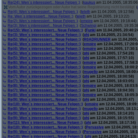
Re(24): Wen´s interessiert... Neue Felgen ;)
(
kaukus
am 11.04.2005, 18:35:06
Vom Autor zurückgezogen oder Autor hat seine Registrierung nicht bestätigt
(
Re(4): Wen´s interessiert... Neue Felgen ;)
(
teleth
am 11.04.2005, 19:12:58)
Re: Wen´s interessiert... Neue Felgen ;)
(
teleth
am 11.04.2005, 19:13:22)
Re(2): Wen´s interessiert... Neue Felgen ;)
(
empire
am 11.04.2005, 19:18:44)
Re(3): Wen´s interessiert... Neue Felgen ;)
(
Schwingi
am 11.04.2005, 19:35:3
Re(15): Wen´s interessiert... Neue Felgen ;)
(
Funki
am 11.04.2005, 20:40:2
Re(3): Wen´s interessiert... Neue Felgen ;)
(
phj
am 11.04.2005, 21:34:54)
Re(5): Wen´s interessiert... Neue Felgen ;)
(
R0ADRUNNER
am 11.04.2005,
Re(4): Wen´s interessiert... Neue Felgen ;)
(
empire
am 12.04.2005, 17:20:0
Re(4): Wen´s interessiert... Neue Felgen ;)
(
empire
am 12.04.2005, 17:30:1
Re(5): Wen´s interessiert... Neue Felgen ;)
(
phj
am 12.04.2005, 17:54:28)
Re(5): Wen´s interessiert... Neue Felgen ;)
(
phj
am 12.04.2005, 17:57:10)
Re(6): Wen´s interessiert... Neue Felgen ;)
(
empire
am 12.04.2005, 17:58:3
Re(6): Wen´s interessiert... Neue Felgen ;)
(
empire
am 12.04.2005, 18:00:2
Re(6): Wen´s interessiert... Neue Felgen ;)
(
mugello
am 12.04.2005, 18:00:
Re(7): Wen´s interessiert... Neue Felgen ;)
(
phj
am 12.04.2005, 18:00:58)
Re(7): Wen´s interessiert... Neue Felgen ;)
(
phj
am 12.04.2005, 18:03:05)
Re(8): Wen´s interessiert... Neue Felgen ;)
(
empire
am 12.04.2005, 18:03:5
Re(7): Wen´s interessiert... Neue Felgen ;)
(
phj
am 12.04.2005, 18:04:30)
Re(8): Wen´s interessiert... Neue Felgen ;)
(
empire
am 12.04.2005, 18:05:3
Re(9): Wen´s interessiert... Neue Felgen ;)
(
phj
am 12.04.2005, 18:05:47)
Re(10): Wen´s interessiert... Neue Felgen ;)
(
empire
am 12.04.2005, 18:09:
Re(8): Wen´s interessiert... Neue Felgen ;)
(
mugello
am 12.04.2005, 18:13:
Re(9): Wen´s interessiert... Neue Felgen ;)
(
phj
am 12.04.2005, 18:14:20)
Re(9): Wen´s interessiert... Neue Felgen ;)
(
phj
am 12.04.2005, 18:15:55)
Re(11): Wen´s interessiert... Neue Felgen ;)
(
phj
am 12.04.2005, 18:17:34)
Re(10): Wen´s interessiert... Neue Felgen ;)
(
Pervasive
am 12.04.2005, 18:
Re(9): Wen´s interessiert... Neue Felgen ;)
(
Pervasive
am 12.04.2005, 18:1
Re(10): Wen´s interessiert... Neue Felgen ;)
(
phj
am 12.04.2005, 18:24:13)