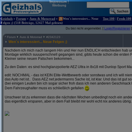
Impressum
|
Werbung
Geizhals
»
Forum
»
Auto & Motorrad
»
Wen´s interessiert... Neue
Top-100
|
Fresh-100
Felgen ;) (518 Beiträge, 12427 Mal gelesen)
Du bist nicht angemeldet. [
Login/Registrieren
]
^
Forum
Auto & Motorrad
#
2342123
Wen´s interessiert... Neue Felgen ;)
Nachdem ich mich nach langem Hin und Her nun ENDLICH entschieden hab und
Montage wirklich suuuperschnell gegangen sind, gibts heute schon die ersten F
Kleiner seine neuen Patschen bekommen...
Zu den Daten: es sind hochglanzpolierte AEZ Ultra in 8x18 mit Dunlop Sport Ma
edit: NOCHMAL - das ist KEIN Elite-Wettbewerb oder sonstwas und ich will ni
das Auto net ist.. Dass AEZ net jedermanns Sache ist, ist klar. Und das ist gut so
(bei einigen Leuten bin ich sogar sicher froh dass ich nen anderen Geschmack 
Dem Fahrzeughalter muss es schließlich gefallen
Unschwer ist zu erkennen dass die nächsten Wochen unbedingt noch ein andere
das eigentlich ersparen, aber in dem Fall bleibt mir wohl echt nix anderes übrig..