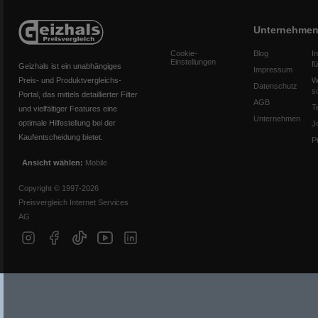
Unternehme
Cookie-
Blog
I
Einstellungen
f
Geizhals ist ein unabhängiges
Impressum
Preis- und Produktvergleichs-
W
Datenschutz
s
Portal, das mittels detaillierter Filter
AGB
T
und vielfältiger Features eine
Unternehmen
optimale Hilfestellung bei der
J
Kaufentscheidung bietet.
P
Ansicht wählen:
Mobile
Copyright © 1997-2026
Preisvergleich Internet Services
AG