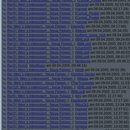
Re(10): Wen´s interessiert... Neue Felgen ;)
(
Cereal_Poster
am 09.04.2005, 0
Re(5): Wen´s interessiert... Neue Felgen ;)
(
Strumpf
am 09.04.2005, 02:15:45)
Re(5): Wen´s interessiert... Neue Felgen ;)
(
yangel
am 09.04.2005, 02:17:29)
Re(6): Wen´s interessiert... Neue Felgen ;)
(
Cereal_Poster
am 09.04.2005, 02
Re(6): Wen´s interessiert... Neue Felgen ;)
(
Cereal_Poster
am 09.04.2005, 02
Re(7): Wen´s interessiert... Neue Felgen ;)
(
yangel
am 09.04.2005, 02:20:30)
Re: Wen´s interessiert... Neue Felgen ;)
(
mugello
am 09.04.2005, 04:17:08)
Re(2): Wen´s interessiert... Neue Felgen ;)
(
Marax
am 09.04.2005, 05:34:25)
Re(2): Wen´s interessiert... Neue Felgen ;)
(
extrem_oaga_nick
am 09.04.2005,
Re(9): Wen´s interessiert... Neue Felgen ;)
(
BMLoidl
am 09.04.2005, 09:24:05
Re(11): Wen´s interessiert... Neue Felgen ;)
(
BMLoidl
am 09.04.2005, 09:27:2
Re(3): Wen´s interessiert... Neue Felgen ;)
(
User6465
am 09.04.2005, 09:31:
Re(4): Wen´s interessiert... Neue Felgen ;)
(
BMLoidl
am 09.04.2005, 09:40:02
Re(2): Wen´s interessiert... Neue Felgen ;)
(
BMLoidl
am 09.04.2005, 09:41:07
Re(9): Wen´s interessiert... Neue Felgen ;)
(
tenberge
am 09.04.2005, 09:46:1
Re(2): Fesch
(
Wulfman!
am 09.04.2005, 09:48:16)
Re(2): Wen´s interessiert... Neue Felgen ;)
(
plotti
am 09.04.2005, 09:51:38)
Re: Wen´s interessiert... Neue Felgen ;)
(
Gordon Gecko
am 09.04.2005, 10:14
Re(10): Wen´s interessiert... Neue Felgen ;)
(
Marax
am 09.04.2005, 10:42:19)
Re: Wen´s interessiert... Neue Felgen ;)
(
TheTrumpeter
am 09.04.2005, 11:23
Re(10): Wen´s interessiert... Neue Felgen ;)
(
BMLoidl
am 09.04.2005, 11:24:1
Re: Wen´s interessiert... Neue Felgen ;)
(
BMLoidl
am 09.04.2005, 11:27:19)
Re(5): Wen´s interessiert... Neue Felgen ;)
(
phj
am 09.04.2005, 11:27:46)
Re: Wen´s interessiert... Neue Felgen ;)
(
nastavnik
am 09.04.2005, 12:17:16)
Re(3): Wen´s interessiert... Neue Felgen ;)
(
Moz2k1
am 09.04.2005, 12:34:39
Re(2): Wen´s interessiert... Neue Felgen ;)
(
yangel
am 09.04.2005, 12:37:01)
Re(2): Wen´s interessiert... Neue Felgen ;)
(
yangel
am 09.04.2005, 12:37:36)
Re(7): Wen´s interessiert... Neue Felgen ;)
(
empire
am 09.04.2005, 13:37:35)
Re(3): Wen´s interessiert... Neue Felgen ;)
(
empire
am 09.04.2005, 13:38:42)
Re(3): Wen´s interessiert... Neue Felgen ;)
(
empire
am 09.04.2005, 13:42:06)