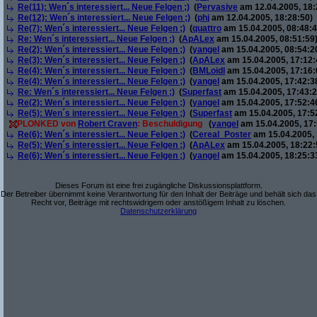
Re(11): Wen´s interessiert... Neue Felgen ;)
(
Pervasive
am 12.04.2005, 18:
Re(12): Wen´s interessiert... Neue Felgen ;)
(
phj
am 12.04.2005, 18:28:50)
Re(7): Wen´s interessiert... Neue Felgen ;)
(
quattro
am 15.04.2005, 08:48:4
Re: Wen´s interessiert... Neue Felgen ;)
(
ApALex
am 15.04.2005, 08:51:59
Re(2): Wen´s interessiert... Neue Felgen ;)
(
yangel
am 15.04.2005, 08:54:2
Re(3): Wen´s interessiert... Neue Felgen ;)
(
ApALex
am 15.04.2005, 17:12:
Re(4): Wen´s interessiert... Neue Felgen ;)
(
BMLoidl
am 15.04.2005, 17:16:
Re(4): Wen´s interessiert... Neue Felgen ;)
(
yangel
am 15.04.2005, 17:42:3
Re: Wen´s interessiert... Neue Felgen ;)
(
Superfast
am 15.04.2005, 17:43:2
Re(2): Wen´s interessiert... Neue Felgen ;)
(
yangel
am 15.04.2005, 17:52:4
Re(5): Wen´s interessiert... Neue Felgen ;)
(
Superfast
am 15.04.2005, 17:5
PLONKED von
Robert Craven
: Beschuldigung
(
yangel
am 15.04.2005, 17:
Re(6): Wen´s interessiert... Neue Felgen ;)
(
Cereal_Poster
am 15.04.2005, 
Re(5): Wen´s interessiert... Neue Felgen ;)
(
ApALex
am 15.04.2005, 18:22:
Re(6): Wen´s interessiert... Neue Felgen ;)
(
yangel
am 15.04.2005, 18:25:3
Dieses Forum ist eine frei zugängliche Diskussionsplattform.
Der Betreiber übernimmt keine Verantwortung für den Inhalt der Beiträge und behält sich das
Recht vor, Beiträge mit rechtswidrigem oder anstößigem Inhalt zu löschen.
Datenschutzerklärung