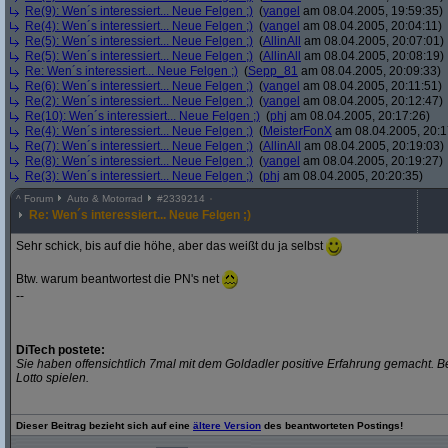
Re(9): Wen´s interessiert... Neue Felgen ;)
(
yangel
am 08.04.2005, 19:59:35)
Re(4): Wen´s interessiert... Neue Felgen ;)
(
yangel
am 08.04.2005, 20:04:11)
Re(5): Wen´s interessiert... Neue Felgen ;)
(
AllinAll
am 08.04.2005, 20:07:01)
Re(5): Wen´s interessiert... Neue Felgen ;)
(
AllinAll
am 08.04.2005, 20:08:19)
Re: Wen´s interessiert... Neue Felgen ;)
(
Sepp_81
am 08.04.2005, 20:09:33)
Re(6): Wen´s interessiert... Neue Felgen ;)
(
yangel
am 08.04.2005, 20:11:51)
Re(2): Wen´s interessiert... Neue Felgen ;)
(
yangel
am 08.04.2005, 20:12:47)
Re(10): Wen´s interessiert... Neue Felgen ;)
(
phj
am 08.04.2005, 20:17:26)
Re(4): Wen´s interessiert... Neue Felgen ;)
(
MeisterFonX
am 08.04.2005, 20:1
Re(7): Wen´s interessiert... Neue Felgen ;)
(
AllinAll
am 08.04.2005, 20:19:03)
Re(8): Wen´s interessiert... Neue Felgen ;)
(
yangel
am 08.04.2005, 20:19:27)
Re(3): Wen´s interessiert... Neue Felgen ;)
(
phj
am 08.04.2005, 20:20:35)
^
Forum
Auto & Motorrad
#
2339214
Re: Wen´s interessiert... Neue Felgen ;)
Sehr schick, bis auf die höhe, aber das weißt du ja selbst
Btw. warum beantwortest die PN's net
--
DiTech postete:
Sie haben offensichtlich 7mal mit dem Goldadler positive Erfahrung gemacht. B
Lotto spielen.
Dieser Beitrag bezieht sich auf eine
ältere Version
des beantworteten Postings!