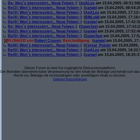
Re: Wen´s interessiert... Neue Felgen ;)
(
ApALex
am 15.04.2005, 08:51:59
Re(2): Wen´s interessiert... Neue Felgen ;)
(
yangel
am 15.04.2005, 08:54:2
Re(3): Wen´s interessiert... Neue Felgen ;)
(
ApALex
am 15.04.2005, 17:12:
Re(4): Wen´s interessiert... Neue Felgen ;)
(
BMLoidl
am 15.04.2005, 17:16:
Re(4): Wen´s interessiert... Neue Felgen ;)
(
yangel
am 15.04.2005, 17:42:3
Re: Wen´s interessiert... Neue Felgen ;)
(
Superfast
am 15.04.2005, 17:43:2
Re(2): Wen´s interessiert... Neue Felgen ;)
(
yangel
am 15.04.2005, 17:52:4
Re(5): Wen´s interessiert... Neue Felgen ;)
(
Superfast
am 15.04.2005, 17:5
PLONKED von
Robert Craven
: Beschuldigung
(
yangel
am 15.04.2005, 17:
Re(6): Wen´s interessiert... Neue Felgen ;)
(
Cereal_Poster
am 15.04.2005, 
Re(5): Wen´s interessiert... Neue Felgen ;)
(
ApALex
am 15.04.2005, 18:22:
Re(6): Wen´s interessiert... Neue Felgen ;)
(
yangel
am 15.04.2005, 18:25:3
Dieses Forum ist eine frei zugängliche Diskussionsplattform.
Der Betreiber übernimmt keine Verantwortung für den Inhalt der Beiträge und behält sich das
Recht vor, Beiträge mit rechtswidrigem oder anstößigem Inhalt zu löschen.
Datenschutzerklärung