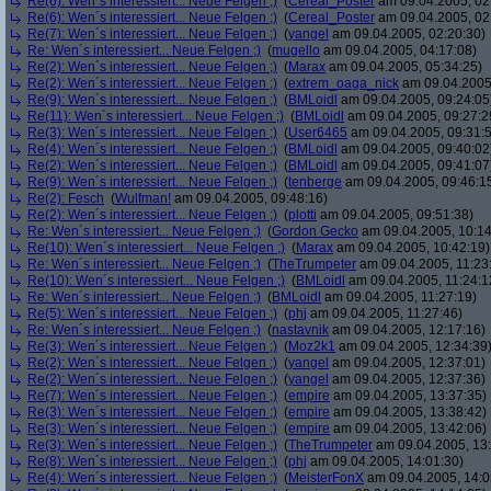
Re(6): Wen´s interessiert... Neue Felgen ;)
(
Cereal_Poster
am 09.04.2005, 02
Re(6): Wen´s interessiert... Neue Felgen ;)
(
Cereal_Poster
am 09.04.2005, 02
Re(7): Wen´s interessiert... Neue Felgen ;)
(
yangel
am 09.04.2005, 02:20:30)
Re: Wen´s interessiert... Neue Felgen ;)
(
mugello
am 09.04.2005, 04:17:08)
Re(2): Wen´s interessiert... Neue Felgen ;)
(
Marax
am 09.04.2005, 05:34:25)
Re(2): Wen´s interessiert... Neue Felgen ;)
(
extrem_oaga_nick
am 09.04.2005,
Re(9): Wen´s interessiert... Neue Felgen ;)
(
BMLoidl
am 09.04.2005, 09:24:05
Re(11): Wen´s interessiert... Neue Felgen ;)
(
BMLoidl
am 09.04.2005, 09:27:2
Re(3): Wen´s interessiert... Neue Felgen ;)
(
User6465
am 09.04.2005, 09:31:
Re(4): Wen´s interessiert... Neue Felgen ;)
(
BMLoidl
am 09.04.2005, 09:40:02
Re(2): Wen´s interessiert... Neue Felgen ;)
(
BMLoidl
am 09.04.2005, 09:41:07
Re(9): Wen´s interessiert... Neue Felgen ;)
(
tenberge
am 09.04.2005, 09:46:1
Re(2): Fesch
(
Wulfman!
am 09.04.2005, 09:48:16)
Re(2): Wen´s interessiert... Neue Felgen ;)
(
plotti
am 09.04.2005, 09:51:38)
Re: Wen´s interessiert... Neue Felgen ;)
(
Gordon Gecko
am 09.04.2005, 10:14
Re(10): Wen´s interessiert... Neue Felgen ;)
(
Marax
am 09.04.2005, 10:42:19)
Re: Wen´s interessiert... Neue Felgen ;)
(
TheTrumpeter
am 09.04.2005, 11:23
Re(10): Wen´s interessiert... Neue Felgen ;)
(
BMLoidl
am 09.04.2005, 11:24:1
Re: Wen´s interessiert... Neue Felgen ;)
(
BMLoidl
am 09.04.2005, 11:27:19)
Re(5): Wen´s interessiert... Neue Felgen ;)
(
phj
am 09.04.2005, 11:27:46)
Re: Wen´s interessiert... Neue Felgen ;)
(
nastavnik
am 09.04.2005, 12:17:16)
Re(3): Wen´s interessiert... Neue Felgen ;)
(
Moz2k1
am 09.04.2005, 12:34:39
Re(2): Wen´s interessiert... Neue Felgen ;)
(
yangel
am 09.04.2005, 12:37:01)
Re(2): Wen´s interessiert... Neue Felgen ;)
(
yangel
am 09.04.2005, 12:37:36)
Re(7): Wen´s interessiert... Neue Felgen ;)
(
empire
am 09.04.2005, 13:37:35)
Re(3): Wen´s interessiert... Neue Felgen ;)
(
empire
am 09.04.2005, 13:38:42)
Re(3): Wen´s interessiert... Neue Felgen ;)
(
empire
am 09.04.2005, 13:42:06)
Re(3): Wen´s interessiert... Neue Felgen ;)
(
TheTrumpeter
am 09.04.2005, 13:
Re(8): Wen´s interessiert... Neue Felgen ;)
(
phj
am 09.04.2005, 14:01:30)
Re(4): Wen´s interessiert... Neue Felgen ;)
(
MeisterFonX
am 09.04.2005, 14:0