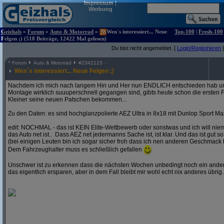
Impressum
|
Werbung
Geizhals
»
Forum
»
Auto & Motorrad
»
Wen´s interessiert... Neue
Top-100
|
Fresh-100
Felgen ;) (518 Beiträge, 12422 Mal gelesen)
Du bist nicht angemeldet. [
Login/Registrieren
]
^
Forum
Auto & Motorrad
#
2342123
Wen´s interessiert... Neue Felgen ;)
Nachdem ich mich nach langem Hin und Her nun ENDLICH entschieden hab und
Montage wirklich suuuperschnell gegangen sind, gibts heute schon die ersten F
Kleiner seine neuen Patschen bekommen...
Zu den Daten: es sind hochglanzpolierte AEZ Ultra in 8x18 mit Dunlop Sport Ma
edit: NOCHMAL - das ist KEIN Elite-Wettbewerb oder sonstwas und ich will ni
das Auto net ist.. Dass AEZ net jedermanns Sache ist, ist klar. Und das ist gut so
(bei einigen Leuten bin ich sogar sicher froh dass ich nen anderen Geschmack 
Dem Fahrzeughalter muss es schließlich gefallen
Unschwer ist zu erkennen dass die nächsten Wochen unbedingt noch ein andere
das eigentlich ersparen, aber in dem Fall bleibt mir wohl echt nix anderes übrig..