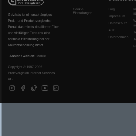
Cookie-
Blog
I
Einstellungen
f
Geizhals ist ein unabhängiges
Impressum
Preis- und Produktvergleichs-
W
Datenschutz
s
Portal, das mittels detaillierter Filter
AGB
T
und vielfältiger Features eine
Unternehmen
optimale Hilfestellung bei der
J
Kaufentscheidung bietet.
P
Ansicht wählen:
Mobile
Copyright © 1997-2026
Preisvergleich Internet Services
AG