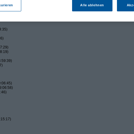
gurieren
Alle ablehnen
Akz
4:35)
06)
7:29)
8:19)
:59:39)
7)
:06:45)
9:06:58)
:46)
:15:17)