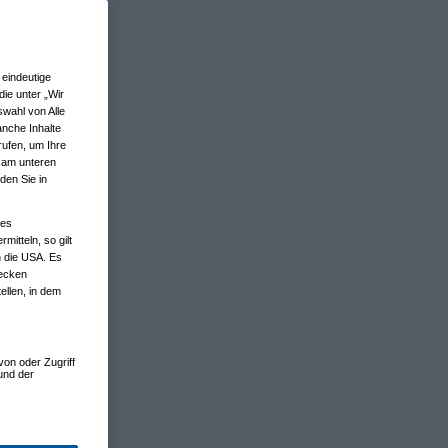
eindeutige
ie unter „Wir
wahl von Alle
anche Inhalte
rufen, um Ihre
n am unteren
den Sie in
nes
tteln, so gilt
n die USA. Es
wecken
ellen, in dem
von oder Zugriff
und der