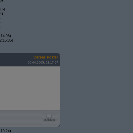
6)
16)
4)
)
)
)
:14:06)
2:15:35)
Cereal_Poster
09.04.2005, 02:17:57
:19:24)