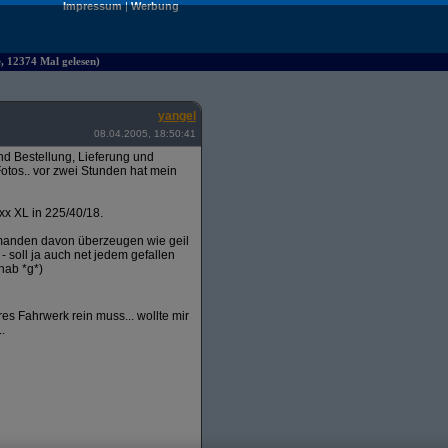
Impressum
|
Werbung
e, 12374 Mal gelesen)
yangel
08.04.2005, 18:50:41
 Bestellung, Lieferung und
otos.. vor zwei Stunden hat mein
xx XL in 225/40/18.
emanden davon überzeugen wie geil
 - soll ja auch net jedem gefallen
hab *g*)
s Fahrwerk rein muss... wollte mir
.