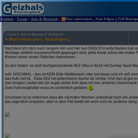
Geizhals
»
Forum
»
Auto & Motorrad
»
Wen´s interessiert... Neue Felgen ;) (518 Beiträg
^
Forum
Auto & Motorrad
#
2342123
Wen´s interessiert... Neue Felgen ;)
Nachdem ich mich nach langem Hin und Her nun ENDLICH entschieden hab und
Montage wirklich suuuperschnell gegangen sind, gibts heute schon die ersten F
Kleiner seine neuen Patschen bekommen...
Zu den Daten: es sind hochglanzpolierte AEZ Ultra in 8x18 mit Dunlop Sport Ma
edit: NOCHMAL - das ist KEIN Elite-Wettbewerb oder sonstwas und ich will ni
das Auto net ist.. Dass AEZ net jedermanns Sache ist, ist klar. Und das ist gut so
(bei einigen Leuten bin ich sogar sicher froh dass ich nen anderen Geschmack 
Dem Fahrzeughalter muss es schließlich gefallen
Unschwer ist zu erkennen dass die nächsten Wochen unbedingt noch ein andere
das eigentlich ersparen, aber in dem Fall bleibt mir wohl echt nix anderes übrig..