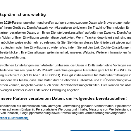
atsphäre ist uns wichtig
ere
1019
-Partner speichern und greifen auf personenbezogene Daten wie Browserdaten oder 
f Ihrem Gerät zu. Durch Auswahl von Akzeptieren aktivieren Sie Tracking-Technologien für d
artner verarbeiten Daten, um Ihnen Dienste bereitzustellen“ aufgeführten Zwecke. Durch Aus
 Widerruf Ihrer Einwilligung werden diese deaktiviert. Wenn Tracker deaktiviert sind, sind m
 möglicherweise nicht mehr so relevant für Sie. Sie können dieses Menü jederzeit wieder auf
 zu ändern oder Ihre Einwilligung zu widerrufen, indem Sie auf den Link Cookie-Einstellunge
eite klicken. Ihre Einstellungen gelten innerhalb unseres Website. Weitere Informationen fin
nschutzerklärung.
etroffenen Einstellungen auch Anbieter umfassen, die Daten in Drittstaaten ohne Vorliegen ei
itsbeschlusses gem Art 45 DSGVO und ohne geeignete Garantien gem Art 46 DSGVO übermi
gung auch hierfür (Art 49 Abs 1 lit a DSGVO). Dies gilt insbesondere für Datenübermittlungen i
esondere das Risiko, dass Ihre Daten durch Behörden zu Kontroll- und zu Überwachungsz
werden können, möglicherweise auch ohne Rechtsbehelfsmöglichkeiten. Dies können Sie abst
eweiligen Anbieter in der Liste keine Einwilligung abgeben.
nsere Partner verarbeiten Daten, um Folgendes bereitzustellen:
enschaften zur Identifikation aktiv abfragen. Verwendung genauer Standortdaten. Speichern 
ionen auf einem Endgerät. Personalisierte Werbung und Inhalte, Messung von Werbeleistung 
von Inhalten, Zielgruppenforschung sowie Entwicklung und Verbesserung von Angeboten.
rtner (Lieferanten)