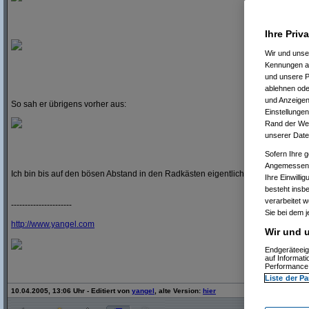
Ihre Priv
Wir und uns
Kennungen au
und unsere P
ablehnen oder
und Anzeigen
So sah er übrigens vorher aus:
Einstellungen
Rand der Webs
unserer Date
Sofern Ihre g
Angemessenhe
Ich bin bis auf den bösen Abstand in den Radkästen eigentlich ganz zufrieden
Ihre Einwilli
besteht insb
verarbeitet 
----------------------
Sie bei dem j
http:/
/
www.yangel.com
Wir und u
Endgeräteeig
auf Informat
Performance 
Liste der Pa
10.04.2005, 13:06 Uhr - Editiert von
yangel
, alte Version:
hier