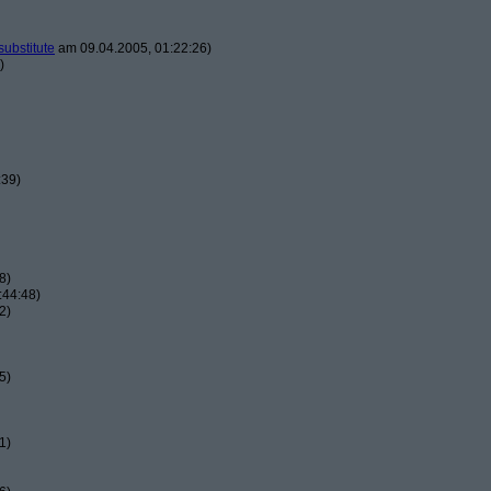
substitute
am 09.04.2005, 01:22:26)
)
:39)
8)
:44:48)
2)
5)
1)