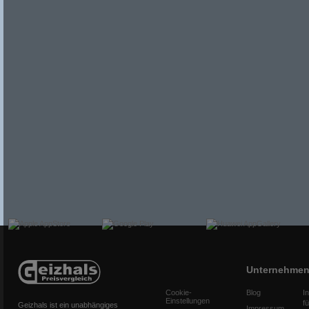
Unternehme
Cookie-
Blog
I
Einstellungen
f
Geizhals ist ein unabhängiges
Impressum