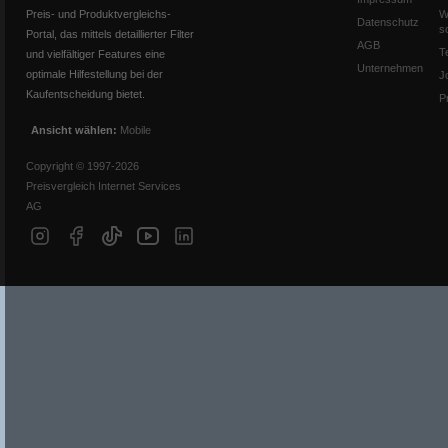
Preis- und Produktvergleichs-
W
Datenschutz
s
Portal, das mittels detaillierter Filter
AGB
T
und vielfältiger Features eine
Unternehmen
optimale Hilfestellung bei der
J
Kaufentscheidung bietet.
P
Ansicht wählen:
Mobile
Copyright © 1997-2026
Preisvergleich Internet Services
AG