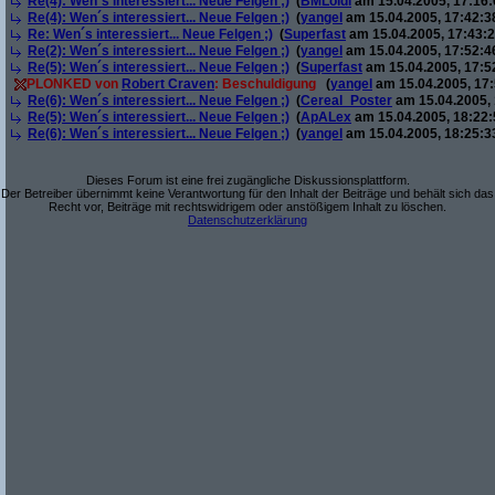
Re(4): Wen´s interessiert... Neue Felgen ;)
(
BMLoidl
am 15.04.2005, 17:16:
Re(4): Wen´s interessiert... Neue Felgen ;)
(
yangel
am 15.04.2005, 17:42:3
Re: Wen´s interessiert... Neue Felgen ;)
(
Superfast
am 15.04.2005, 17:43:2
Re(2): Wen´s interessiert... Neue Felgen ;)
(
yangel
am 15.04.2005, 17:52:4
Re(5): Wen´s interessiert... Neue Felgen ;)
(
Superfast
am 15.04.2005, 17:5
PLONKED von
Robert Craven
: Beschuldigung
(
yangel
am 15.04.2005, 17:
Re(6): Wen´s interessiert... Neue Felgen ;)
(
Cereal_Poster
am 15.04.2005, 
Re(5): Wen´s interessiert... Neue Felgen ;)
(
ApALex
am 15.04.2005, 18:22:
Re(6): Wen´s interessiert... Neue Felgen ;)
(
yangel
am 15.04.2005, 18:25:3
Dieses Forum ist eine frei zugängliche Diskussionsplattform.
Der Betreiber übernimmt keine Verantwortung für den Inhalt der Beiträge und behält sich das
Recht vor, Beiträge mit rechtswidrigem oder anstößigem Inhalt zu löschen.
Datenschutzerklärung