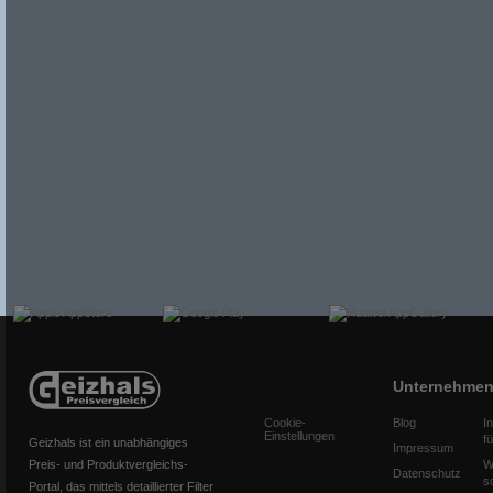
Unternehme
Cookie-
Blog
I
Einstellungen
f
Geizhals ist ein unabhängiges
Impressum
Preis- und Produktvergleichs-
W
Datenschutz
s
Portal, das mittels detaillierter Filter