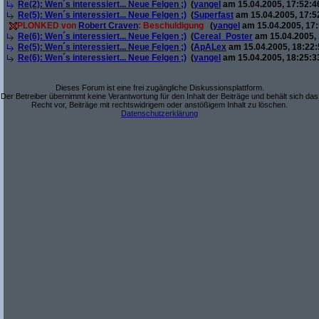
Re(2): Wen´s interessiert... Neue Felgen ;)
(
yangel
am 15.04.2005, 17:52:4
Re(5): Wen´s interessiert... Neue Felgen ;)
(
Superfast
am 15.04.2005, 17:5
PLONKED von
Robert Craven
: Beschuldigung
(
yangel
am 15.04.2005, 17:
Re(6): Wen´s interessiert... Neue Felgen ;)
(
Cereal_Poster
am 15.04.2005, 
Re(5): Wen´s interessiert... Neue Felgen ;)
(
ApALex
am 15.04.2005, 18:22:
Re(6): Wen´s interessiert... Neue Felgen ;)
(
yangel
am 15.04.2005, 18:25:3
Dieses Forum ist eine frei zugängliche Diskussionsplattform.
Der Betreiber übernimmt keine Verantwortung für den Inhalt der Beiträge und behält sich das
Recht vor, Beiträge mit rechtswidrigem oder anstößigem Inhalt zu löschen.
Datenschutzerklärung