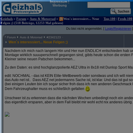
Impressum
|
Werbung
Geizhals
»
Forum
»
Auto & Motorrad
»
Wen´s interessiert... Neue
Top-100
|
Fresh-100
Felgen ;) (518 Beiträge, 12253 Mal gelesen)
Du bist nicht angemeldet. [
Login/Registrieren
]
^
Forum
Auto & Motorrad
#
2342123
Wen´s interessiert... Neue Felgen ;)
Nachdem ich mich nach langem Hin und Her nun ENDLICH entschieden hab und
Montage wirklich suuuperschnell gegangen sind, gibts heute schon die ersten F
Kleiner seine neuen Patschen bekommen...
Zu den Daten: es sind hochglanzpolierte AEZ Ultra in 8x18 mit Dunlop Sport Ma
edit: NOCHMAL - das ist KEIN Elite-Wettbewerb oder sonstwas und ich will ni
das Auto net ist.. Dass AEZ net jedermanns Sache ist, ist klar. Und das ist gut so
(bei einigen Leuten bin ich sogar sicher froh dass ich nen anderen Geschmack 
Dem Fahrzeughalter muss es schließlich gefallen
Unschwer ist zu erkennen dass die nächsten Wochen unbedingt noch ein andere
das eigentlich ersparen, aber in dem Fall bleibt mir wohl echt nix anderes übrig..