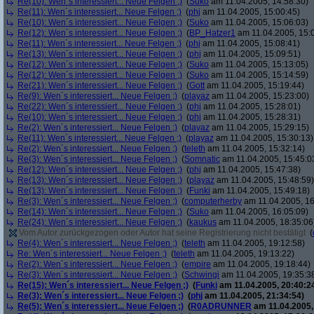
Re(10): Wen´s interessiert... Neue Felgen ;)
(
Suko
am 11.04.2005, 14:58:30)
Re(11): Wen´s interessiert... Neue Felgen ;)
(
phj
am 11.04.2005, 15:00:45)
Re(10): Wen´s interessiert... Neue Felgen ;)
(
Suko
am 11.04.2005, 15:06:03)
Re(12): Wen´s interessiert... Neue Felgen ;)
(
BP_Hatzer1
am 11.04.2005, 15:
Re(11): Wen´s interessiert... Neue Felgen ;)
(
phj
am 11.04.2005, 15:08:41)
Re(13): Wen´s interessiert... Neue Felgen ;)
(
phj
am 11.04.2005, 15:09:51)
Re(12): Wen´s interessiert... Neue Felgen ;)
(
Suko
am 11.04.2005, 15:13:05)
Re(12): Wen´s interessiert... Neue Felgen ;)
(
Suko
am 11.04.2005, 15:14:59)
Re(21): Wen´s interessiert... Neue Felgen ;)
(
Gott
am 11.04.2005, 15:19:44)
Re(9): Wen´s interessiert... Neue Felgen ;)
(
playaz
am 11.04.2005, 15:23:00)
Re(22): Wen´s interessiert... Neue Felgen ;)
(
phj
am 11.04.2005, 15:28:01)
Re(10): Wen´s interessiert... Neue Felgen ;)
(
phj
am 11.04.2005, 15:28:31)
Re(2): Wen´s interessiert... Neue Felgen ;)
(
playaz
am 11.04.2005, 15:29:15)
Re(11): Wen´s interessiert... Neue Felgen ;)
(
playaz
am 11.04.2005, 15:30:13)
Re(2): Wen´s interessiert... Neue Felgen ;)
(
teleth
am 11.04.2005, 15:32:14)
Re(3): Wen´s interessiert... Neue Felgen ;)
(
Somnatic
am 11.04.2005, 15:45:0
Re(12): Wen´s interessiert... Neue Felgen ;)
(
phj
am 11.04.2005, 15:47:38)
Re(13): Wen´s interessiert... Neue Felgen ;)
(
playaz
am 11.04.2005, 15:48:59)
Re(13): Wen´s interessiert... Neue Felgen ;)
(
Funki
am 11.04.2005, 15:49:18)
Re(3): Wen´s interessiert... Neue Felgen ;)
(
computerherby
am 11.04.2005, 16
Re(14): Wen´s interessiert... Neue Felgen ;)
(
Suko
am 11.04.2005, 16:05:09)
Re(24): Wen´s interessiert... Neue Felgen ;)
(
kaukus
am 11.04.2005, 18:35:06
Vom Autor zurückgezogen oder Autor hat seine Registrierung nicht bestätigt
(
Re(4): Wen´s interessiert... Neue Felgen ;)
(
teleth
am 11.04.2005, 19:12:58)
Re: Wen´s interessiert... Neue Felgen ;)
(
teleth
am 11.04.2005, 19:13:22)
Re(2): Wen´s interessiert... Neue Felgen ;)
(
empire
am 11.04.2005, 19:18:44)
Re(3): Wen´s interessiert... Neue Felgen ;)
(
Schwingi
am 11.04.2005, 19:35:3
Re(15): Wen´s interessiert... Neue Felgen ;)
(
Funki
am 11.04.2005, 20:40:2
Re(3): Wen´s interessiert... Neue Felgen ;)
(
phj
am 11.04.2005, 21:34:54)
Re(5): Wen´s interessiert... Neue Felgen ;)
(
R0ADRUNNER
am 11.04.2005,