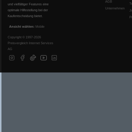
AGB
T
und vielfältiger Features eine
Unternehmen
optimale Hilfestellung bei der
J
Kaufentscheidung bietet.
P
Ansicht wählen:
Mobile
Copyright © 1997-2026
Preisvergleich Internet Services
AG