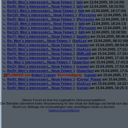
Re(9): Wen´s interessiert... Neue Felgen ;)
(
phj
am 12.04.2005, 18:14:20)
Re(9): Wen´s interessiert... Neue Felgen ;)
(
phj
am 12.04.2005, 18:15:55)
Re(11): Wen´s interessiert... Neue Felgen ;)
(
phj
am 12.04.2005, 18:17:34)
Re(10): Wen´s interessiert... Neue Felgen ;)
(
Pervasive
am 12.04.2005, 18:
Re(9): Wen´s interessiert... Neue Felgen ;)
(
Pervasive
am 12.04.2005, 18:1
Re(10): Wen´s interessiert... Neue Felgen ;)
(
phj
am 12.04.2005, 18:24:13)
Re(11): Wen´s interessiert... Neue Felgen ;)
(
Pervasive
am 12.04.2005, 18:
Re(12): Wen´s interessiert... Neue Felgen ;)
(
phj
am 12.04.2005, 18:28:50)
Re(7): Wen´s interessiert... Neue Felgen ;)
(
quattro
am 15.04.2005, 08:48:4
Re: Wen´s interessiert... Neue Felgen ;)
(
ApALex
am 15.04.2005, 08:51:59
Re(2): Wen´s interessiert... Neue Felgen ;)
(
yangel
am 15.04.2005, 08:54:2
Re(3): Wen´s interessiert... Neue Felgen ;)
(
ApALex
am 15.04.2005, 17:12:
Re(4): Wen´s interessiert... Neue Felgen ;)
(
BMLoidl
am 15.04.2005, 17:16:
Re(4): Wen´s interessiert... Neue Felgen ;)
(
yangel
am 15.04.2005, 17:42:3
Re: Wen´s interessiert... Neue Felgen ;)
(
Superfast
am 15.04.2005, 17:43:2
Re(2): Wen´s interessiert... Neue Felgen ;)
(
yangel
am 15.04.2005, 17:52:4
Re(5): Wen´s interessiert... Neue Felgen ;)
(
Superfast
am 15.04.2005, 17:5
PLONKED von
Robert Craven
: Beschuldigung
(
yangel
am 15.04.2005, 17:
Re(6): Wen´s interessiert... Neue Felgen ;)
(
Cereal_Poster
am 15.04.2005, 
Re(5): Wen´s interessiert... Neue Felgen ;)
(
ApALex
am 15.04.2005, 18:22:
Re(6): Wen´s interessiert... Neue Felgen ;)
(
yangel
am 15.04.2005, 18:25:3
Dieses Forum ist eine frei zugängliche Diskussionsplattform.
Der Betreiber übernimmt keine Verantwortung für den Inhalt der Beiträge und behält sich das
Recht vor, Beiträge mit rechtswidrigem oder anstößigem Inhalt zu löschen.
Datenschutzerklärung