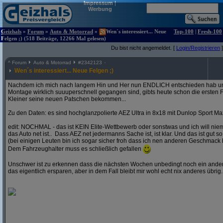
Impressum
|
Werbung
Geizhals
»
Forum
»
Auto & Motorrad
»
Wen´s interessiert... Neue
Top-100
|
Fresh-100
Felgen ;) (518 Beiträge, 12266 Mal gelesen)
Du bist nicht angemeldet. [
Login/Registrieren
]
^
Forum
Auto & Motorrad
#
2342123
Wen´s interessiert... Neue Felgen ;)
Nachdem ich mich nach langem Hin und Her nun ENDLICH entschieden hab und
Montage wirklich suuuperschnell gegangen sind, gibts heute schon die ersten F
Kleiner seine neuen Patschen bekommen...
Zu den Daten: es sind hochglanzpolierte AEZ Ultra in 8x18 mit Dunlop Sport Ma
edit: NOCHMAL - das ist KEIN Elite-Wettbewerb oder sonstwas und ich will ni
das Auto net ist.. Dass AEZ net jedermanns Sache ist, ist klar. Und das ist gut so
(bei einigen Leuten bin ich sogar sicher froh dass ich nen anderen Geschmack 
Dem Fahrzeughalter muss es schließlich gefallen
Unschwer ist zu erkennen dass die nächsten Wochen unbedingt noch ein andere
das eigentlich ersparen, aber in dem Fall bleibt mir wohl echt nix anderes übrig..