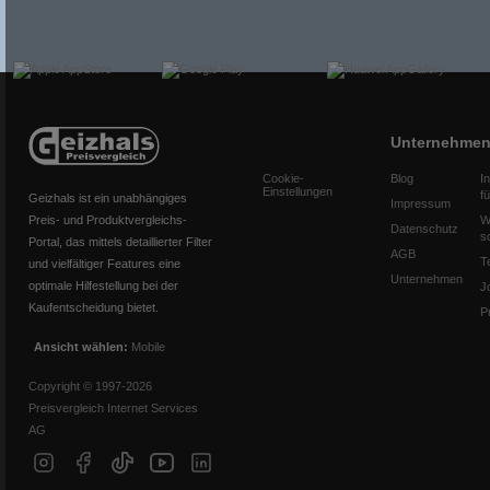
Unternehme
Cookie-
Blog
I
Einstellungen
f
Geizhals ist ein unabhängiges
Impressum
Preis- und Produktvergleichs-
W
Datenschutz
s
Portal, das mittels detaillierter Filter
AGB
T
und vielfältiger Features eine
Unternehmen
optimale Hilfestellung bei der
J
Kaufentscheidung bietet.
P
Ansicht wählen:
Mobile
Copyright © 1997-2026
Preisvergleich Internet Services
AG