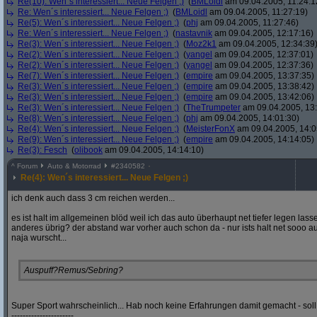
Re(10): Wen´s interessiert... Neue Felgen ;)
(
BMLoidl
am 09.04.2005, 11:24:1
Re: Wen´s interessiert... Neue Felgen ;)
(
BMLoidl
am 09.04.2005, 11:27:19)
Re(5): Wen´s interessiert... Neue Felgen ;)
(
phj
am 09.04.2005, 11:27:46)
Re: Wen´s interessiert... Neue Felgen ;)
(
nastavnik
am 09.04.2005, 12:17:16)
Re(3): Wen´s interessiert... Neue Felgen ;)
(
Moz2k1
am 09.04.2005, 12:34:39
Re(2): Wen´s interessiert... Neue Felgen ;)
(
yangel
am 09.04.2005, 12:37:01)
Re(2): Wen´s interessiert... Neue Felgen ;)
(
yangel
am 09.04.2005, 12:37:36)
Re(7): Wen´s interessiert... Neue Felgen ;)
(
empire
am 09.04.2005, 13:37:35)
Re(3): Wen´s interessiert... Neue Felgen ;)
(
empire
am 09.04.2005, 13:38:42)
Re(3): Wen´s interessiert... Neue Felgen ;)
(
empire
am 09.04.2005, 13:42:06)
Re(3): Wen´s interessiert... Neue Felgen ;)
(
TheTrumpeter
am 09.04.2005, 13:
Re(8): Wen´s interessiert... Neue Felgen ;)
(
phj
am 09.04.2005, 14:01:30)
Re(4): Wen´s interessiert... Neue Felgen ;)
(
MeisterFonX
am 09.04.2005, 14:0
Re(9): Wen´s interessiert... Neue Felgen ;)
(
empire
am 09.04.2005, 14:14:05)
Re(3): Fesch
(
olibook
am 09.04.2005, 14:14:10)
^
Forum
Auto & Motorrad
#
2340582
Re(4): Wen´s interessiert... Neue Felgen ;)
ich denk auch dass 3 cm reichen werden...
es ist halt im allgemeinen blöd weil ich das auto überhaupt net tiefer legen lassen
anderes übrig? der abstand war vorher auch schon da - nur ists halt net sooo au
naja wurscht...
Auspuff?Remus/Sebring?
Super Sport wahrscheinlich... Hab noch keine Erfahrungen damit gemacht - soll 
----------------------