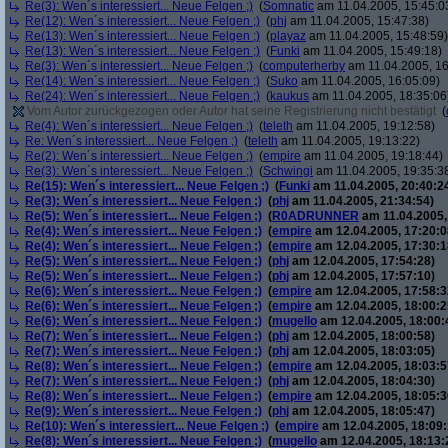
Re(3): Wen´s interessiert... Neue Felgen ;)
(
Somnatic
am 11.04.2005, 15:45:0
Re(12): Wen´s interessiert... Neue Felgen ;)
(
phj
am 11.04.2005, 15:47:38)
Re(13): Wen´s interessiert... Neue Felgen ;)
(
playaz
am 11.04.2005, 15:48:59)
Re(13): Wen´s interessiert... Neue Felgen ;)
(
Funki
am 11.04.2005, 15:49:18)
Re(3): Wen´s interessiert... Neue Felgen ;)
(
computerherby
am 11.04.2005, 16
Re(14): Wen´s interessiert... Neue Felgen ;)
(
Suko
am 11.04.2005, 16:05:09)
Re(24): Wen´s interessiert... Neue Felgen ;)
(
kaukus
am 11.04.2005, 18:35:06
Vom Autor zurückgezogen oder Autor hat seine Registrierung nicht bestätigt
(
Re(4): Wen´s interessiert... Neue Felgen ;)
(
teleth
am 11.04.2005, 19:12:58)
Re: Wen´s interessiert... Neue Felgen ;)
(
teleth
am 11.04.2005, 19:13:22)
Re(2): Wen´s interessiert... Neue Felgen ;)
(
empire
am 11.04.2005, 19:18:44)
Re(3): Wen´s interessiert... Neue Felgen ;)
(
Schwingi
am 11.04.2005, 19:35:3
Re(15): Wen´s interessiert... Neue Felgen ;)
(
Funki
am 11.04.2005, 20:40:2
Re(3): Wen´s interessiert... Neue Felgen ;)
(
phj
am 11.04.2005, 21:34:54)
Re(5): Wen´s interessiert... Neue Felgen ;)
(
R0ADRUNNER
am 11.04.2005,
Re(4): Wen´s interessiert... Neue Felgen ;)
(
empire
am 12.04.2005, 17:20:0
Re(4): Wen´s interessiert... Neue Felgen ;)
(
empire
am 12.04.2005, 17:30:1
Re(5): Wen´s interessiert... Neue Felgen ;)
(
phj
am 12.04.2005, 17:54:28)
Re(5): Wen´s interessiert... Neue Felgen ;)
(
phj
am 12.04.2005, 17:57:10)
Re(6): Wen´s interessiert... Neue Felgen ;)
(
empire
am 12.04.2005, 17:58:3
Re(6): Wen´s interessiert... Neue Felgen ;)
(
empire
am 12.04.2005, 18:00:2
Re(6): Wen´s interessiert... Neue Felgen ;)
(
mugello
am 12.04.2005, 18:00:
Re(7): Wen´s interessiert... Neue Felgen ;)
(
phj
am 12.04.2005, 18:00:58)
Re(7): Wen´s interessiert... Neue Felgen ;)
(
phj
am 12.04.2005, 18:03:05)
Re(8): Wen´s interessiert... Neue Felgen ;)
(
empire
am 12.04.2005, 18:03:5
Re(7): Wen´s interessiert... Neue Felgen ;)
(
phj
am 12.04.2005, 18:04:30)
Re(8): Wen´s interessiert... Neue Felgen ;)
(
empire
am 12.04.2005, 18:05:3
Re(9): Wen´s interessiert... Neue Felgen ;)
(
phj
am 12.04.2005, 18:05:47)
Re(10): Wen´s interessiert... Neue Felgen ;)
(
empire
am 12.04.2005, 18:09:
Re(8): Wen´s interessiert... Neue Felgen ;)
(
mugello
am 12.04.2005, 18:13: