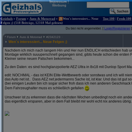
Impressum
|
Werbung
Geizhals
»
Forum
»
Auto & Motorrad
»
Wen´s interessiert... Neue
Top-100
|
Fresh-100
Felgen ;) (518 Beiträge, 12318 Mal gelesen)
Du bist nicht angemeldet. [
Login/Registrieren
]
^
Forum
Auto & Motorrad
#
2342123
Wen´s interessiert... Neue Felgen ;)
Nachdem ich mich nach langem Hin und Her nun ENDLICH entschieden hab und
Montage wirklich suuuperschnell gegangen sind, gibts heute schon die ersten F
Kleiner seine neuen Patschen bekommen...
Zu den Daten: es sind hochglanzpolierte AEZ Ultra in 8x18 mit Dunlop Sport Ma
edit: NOCHMAL - das ist KEIN Elite-Wettbewerb oder sonstwas und ich will ni
das Auto net ist.. Dass AEZ net jedermanns Sache ist, ist klar. Und das ist gut so
(bei einigen Leuten bin ich sogar sicher froh dass ich nen anderen Geschmack 
Dem Fahrzeughalter muss es schließlich gefallen
Unschwer ist zu erkennen dass die nächsten Wochen unbedingt noch ein andere
das eigentlich ersparen, aber in dem Fall bleibt mir wohl echt nix anderes übrig..