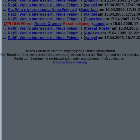
Re(4): Wen´s interessiert... Neue Felgen ;)
(
BMLoidl
am 15.04.2005, 17:16:
Re(4): Wen´s interessiert... Neue Felgen ;)
(
yangel
am 15.04.2005, 17:42:3
Re: Wen´s interessiert... Neue Felgen ;)
(
Superfast
am 15.04.2005, 17:43:2
Re(2): Wen´s interessiert... Neue Felgen ;)
(
yangel
am 15.04.2005, 17:52:4
Re(5): Wen´s interessiert... Neue Felgen ;)
(
Superfast
am 15.04.2005, 17:5
PLONKED von
Robert Craven
: Beschuldigung
(
yangel
am 15.04.2005, 17:
Re(6): Wen´s interessiert... Neue Felgen ;)
(
Cereal_Poster
am 15.04.2005, 
Re(5): Wen´s interessiert... Neue Felgen ;)
(
ApALex
am 15.04.2005, 18:22:
Re(6): Wen´s interessiert... Neue Felgen ;)
(
yangel
am 15.04.2005, 18:25:3
Dieses Forum ist eine frei zugängliche Diskussionsplattform.
Der Betreiber übernimmt keine Verantwortung für den Inhalt der Beiträge und behält sich das
Recht vor, Beiträge mit rechtswidrigem oder anstößigem Inhalt zu löschen.
Datenschutzerklärung