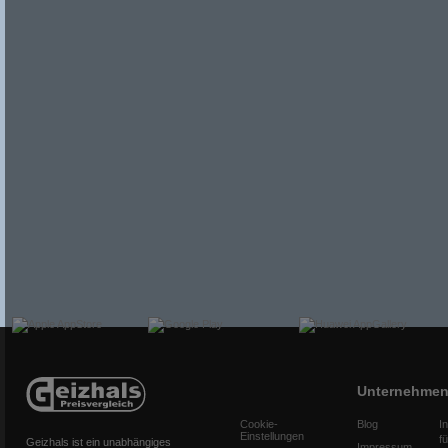
Unternehme
Cookie-
Blog
I
Einstellungen
f
Geizhals ist ein unabhängiges
Impressum