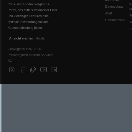
Preis- und Produktvergleichs-
W
Datenschutz
s
Portal, das mittels detaillierter Filter
AGB
T
und vielfältiger Features eine
Unternehmen
optimale Hilfestellung bei der
J
Kaufentscheidung bietet.
P
Ansicht wählen:
Mobile
Copyright © 1997-2026
Preisvergleich Internet Services
AG