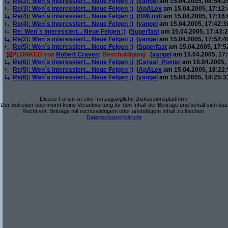
Re(2): Wen´s interessiert... Neue Felgen ;)
(
yangel
am 15.04.2005, 08:54:2
Re(3): Wen´s interessiert... Neue Felgen ;)
(
ApALex
am 15.04.2005, 17:12:
Re(4): Wen´s interessiert... Neue Felgen ;)
(
BMLoidl
am 15.04.2005, 17:16:
Re(4): Wen´s interessiert... Neue Felgen ;)
(
yangel
am 15.04.2005, 17:42:3
Re: Wen´s interessiert... Neue Felgen ;)
(
Superfast
am 15.04.2005, 17:43:2
Re(2): Wen´s interessiert... Neue Felgen ;)
(
yangel
am 15.04.2005, 17:52:4
Re(5): Wen´s interessiert... Neue Felgen ;)
(
Superfast
am 15.04.2005, 17:5
PLONKED von
Robert Craven
: Beschuldigung
(
yangel
am 15.04.2005, 17:
Re(6): Wen´s interessiert... Neue Felgen ;)
(
Cereal_Poster
am 15.04.2005, 
Re(5): Wen´s interessiert... Neue Felgen ;)
(
ApALex
am 15.04.2005, 18:22:
Re(6): Wen´s interessiert... Neue Felgen ;)
(
yangel
am 15.04.2005, 18:25:3
Dieses Forum ist eine frei zugängliche Diskussionsplattform.
Der Betreiber übernimmt keine Verantwortung für den Inhalt der Beiträge und behält sich das
Recht vor, Beiträge mit rechtswidrigem oder anstößigem Inhalt zu löschen.
Datenschutzerklärung