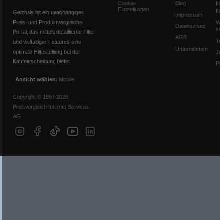
Cookie-
Blog
I
Einstellungen
f
Geizhals ist ein unabhängiges
Impressum
Preis- und Produktvergleichs-
W
Datenschutz
s
Portal, das mittels detaillierter Filter
AGB
T
und vielfältiger Features eine
Unternehmen
optimale Hilfestellung bei der
J
Kaufentscheidung bietet.
P
Ansicht wählen:
Mobile
Copyright © 1997-2026
Preisvergleich Internet Services
AG