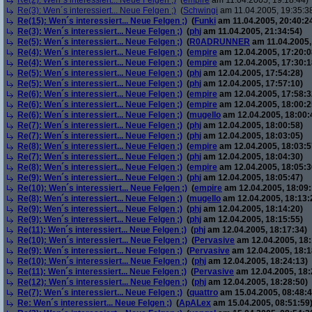
Re(2): Wen´s interessiert... Neue Felgen ;)
(
empire
am 11.04.2005, 19:18:44)
Re(3): Wen´s interessiert... Neue Felgen ;)
(
Schwingi
am 11.04.2005, 19:35:3
Re(15): Wen´s interessiert... Neue Felgen ;)
(
Funki
am 11.04.2005, 20:40:2
Re(3): Wen´s interessiert... Neue Felgen ;)
(
phj
am 11.04.2005, 21:34:54)
Re(5): Wen´s interessiert... Neue Felgen ;)
(
R0ADRUNNER
am 11.04.2005,
Re(4): Wen´s interessiert... Neue Felgen ;)
(
empire
am 12.04.2005, 17:20:0
Re(4): Wen´s interessiert... Neue Felgen ;)
(
empire
am 12.04.2005, 17:30:1
Re(5): Wen´s interessiert... Neue Felgen ;)
(
phj
am 12.04.2005, 17:54:28)
Re(5): Wen´s interessiert... Neue Felgen ;)
(
phj
am 12.04.2005, 17:57:10)
Re(6): Wen´s interessiert... Neue Felgen ;)
(
empire
am 12.04.2005, 17:58:3
Re(6): Wen´s interessiert... Neue Felgen ;)
(
empire
am 12.04.2005, 18:00:2
Re(6): Wen´s interessiert... Neue Felgen ;)
(
mugello
am 12.04.2005, 18:00:
Re(7): Wen´s interessiert... Neue Felgen ;)
(
phj
am 12.04.2005, 18:00:58)
Re(7): Wen´s interessiert... Neue Felgen ;)
(
phj
am 12.04.2005, 18:03:05)
Re(8): Wen´s interessiert... Neue Felgen ;)
(
empire
am 12.04.2005, 18:03:5
Re(7): Wen´s interessiert... Neue Felgen ;)
(
phj
am 12.04.2005, 18:04:30)
Re(8): Wen´s interessiert... Neue Felgen ;)
(
empire
am 12.04.2005, 18:05:3
Re(9): Wen´s interessiert... Neue Felgen ;)
(
phj
am 12.04.2005, 18:05:47)
Re(10): Wen´s interessiert... Neue Felgen ;)
(
empire
am 12.04.2005, 18:09:
Re(8): Wen´s interessiert... Neue Felgen ;)
(
mugello
am 12.04.2005, 18:13:
Re(9): Wen´s interessiert... Neue Felgen ;)
(
phj
am 12.04.2005, 18:14:20)
Re(9): Wen´s interessiert... Neue Felgen ;)
(
phj
am 12.04.2005, 18:15:55)
Re(11): Wen´s interessiert... Neue Felgen ;)
(
phj
am 12.04.2005, 18:17:34)
Re(10): Wen´s interessiert... Neue Felgen ;)
(
Pervasive
am 12.04.2005, 18:
Re(9): Wen´s interessiert... Neue Felgen ;)
(
Pervasive
am 12.04.2005, 18:1
Re(10): Wen´s interessiert... Neue Felgen ;)
(
phj
am 12.04.2005, 18:24:13)
Re(11): Wen´s interessiert... Neue Felgen ;)
(
Pervasive
am 12.04.2005, 18:
Re(12): Wen´s interessiert... Neue Felgen ;)
(
phj
am 12.04.2005, 18:28:50)
Re(7): Wen´s interessiert... Neue Felgen ;)
(
quattro
am 15.04.2005, 08:48:4
Re: Wen´s interessiert... Neue Felgen ;)
(
ApALex
am 15.04.2005, 08:51:59