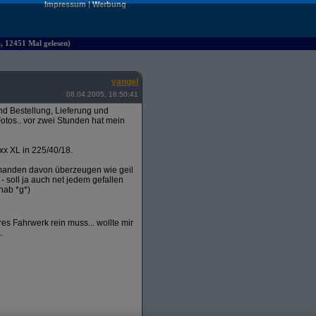
Impressum
|
Werbung
e, 12451 Mal gelesen)
yangel
08.04.2005, 18:50:41
 Bestellung, Lieferung und
otos.. vor zwei Stunden hat mein
xx XL in 225/40/18.
emanden davon überzeugen wie geil
 - soll ja auch net jedem gefallen
hab *g*)
s Fahrwerk rein muss... wollte mir
.