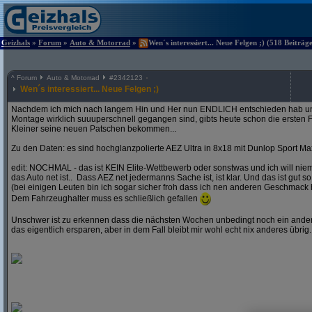
Geizhals
»
Forum
»
Auto & Motorrad
»
Wen´s interessiert... Neue Felgen ;) (518 Beiträg
^
Forum
Auto & Motorrad
#
2342123
Wen´s interessiert... Neue Felgen ;)
Nachdem ich mich nach langem Hin und Her nun ENDLICH entschieden hab und
Montage wirklich suuuperschnell gegangen sind, gibts heute schon die ersten F
Kleiner seine neuen Patschen bekommen...
Zu den Daten: es sind hochglanzpolierte AEZ Ultra in 8x18 mit Dunlop Sport Ma
edit: NOCHMAL - das ist KEIN Elite-Wettbewerb oder sonstwas und ich will ni
das Auto net ist.. Dass AEZ net jedermanns Sache ist, ist klar. Und das ist gut so
(bei einigen Leuten bin ich sogar sicher froh dass ich nen anderen Geschmack 
Dem Fahrzeughalter muss es schließlich gefallen
Unschwer ist zu erkennen dass die nächsten Wochen unbedingt noch ein andere
das eigentlich ersparen, aber in dem Fall bleibt mir wohl echt nix anderes übrig..