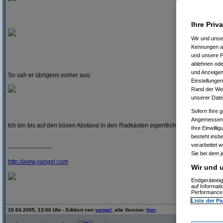
Ihre Priv
Wir und uns
Kennungen au
und unsere P
ablehnen oder
und Anzeigen
So sah er übrigens vorher aus:
Einstellungen
Rand der Webs
unserer Date
Sofern Ihre g
Angemessenhe
Ich bin bis auf den bösen Abstand in den Radkästen eigentlich ganz zufrieden
Ihre Einwilli
besteht insb
verarbeitet 
----------------------
Sie bei dem j
http:/
/
www.yangel.com
Wir und u
Endgeräteeig
auf Informat
Performance 
Liste der Pa
10.04.2005, 13:06 Uhr - Editiert von
yangel
, alte Version:
hier