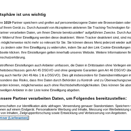
atsphäre ist uns wichtig
ere
1019
-Partner speichern und greifen auf personenbezogene Daten wie Browserdaten oder 
f Ihrem Gerät zu. Durch Auswahl von Akzeptieren aktivieren Sie Tracking-Technologien für d
artner verarbeiten Daten, um Ihnen Dienste bereitzustellen“ aufgeführten Zwecke. Durch Aus
 Widerruf Ihrer Einwilligung werden diese deaktiviert. Wenn Tracker deaktiviert sind, sind m
 möglicherweise nicht mehr so relevant für Sie. Sie können dieses Menü jederzeit wieder auf
 zu ändern oder Ihre Einwilligung zu widerrufen, indem Sie auf den Link Cookie-Einstellunge
eite klicken. Ihre Einstellungen gelten innerhalb unseres Website. Weitere Informationen fin
nschutzerklärung.
etroffenen Einstellungen auch Anbieter umfassen, die Daten in Drittstaaten ohne Vorliegen ei
itsbeschlusses gem Art 45 DSGVO und ohne geeignete Garantien gem Art 46 DSGVO übermi
gung auch hierfür (Art 49 Abs 1 lit a DSGVO). Dies gilt insbesondere für Datenübermittlungen i
esondere das Risiko, dass Ihre Daten durch Behörden zu Kontroll- und zu Überwachungsz
werden können, möglicherweise auch ohne Rechtsbehelfsmöglichkeiten. Dies können Sie abst
eweiligen Anbieter in der Liste keine Einwilligung abgeben.
nsere Partner verarbeiten Daten, um Folgendes bereitzustellen:
enschaften zur Identifikation aktiv abfragen. Verwendung genauer Standortdaten. Speichern 
ionen auf einem Endgerät. Personalisierte Werbung und Inhalte, Messung von Werbeleistung 
von Inhalten, Zielgruppenforschung sowie Entwicklung und Verbesserung von Angeboten.
rtner (Lieferanten)