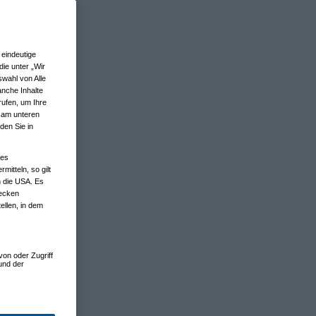
eindeutige
ie unter „Wir
wahl von Alle
anche Inhalte
rufen, um Ihre
n am unteren
den Sie in
nes
tteln, so gilt
n die USA. Es
wecken
ellen, in dem
von oder Zugriff
und der