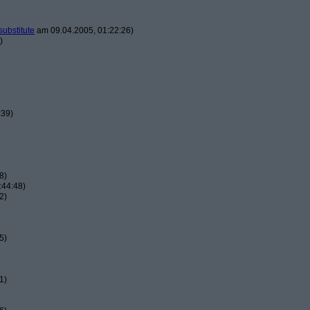
substitute
am 09.04.2005, 01:22:26)
)
:39)
8)
:44:48)
2)
5)
1)