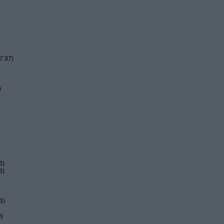
7:37)
)
6)
8)
3)
9)