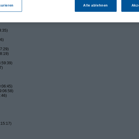
gurieren
Alle ablehnen
Akz
4:35)
06)
7:29)
8:19)
:59:39)
7)
:06:45)
9:06:58)
:46)
:15:17)