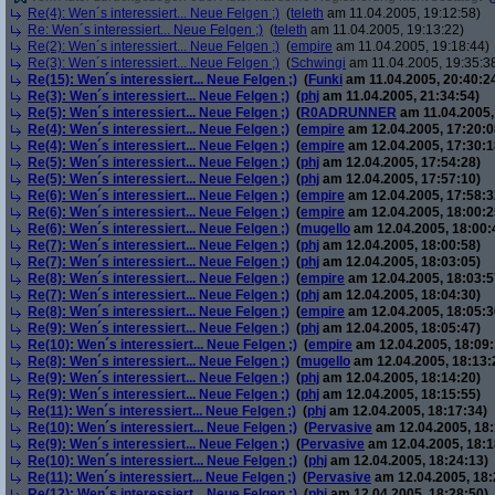
Re(4): Wen´s interessiert... Neue Felgen ;)
(
teleth
am 11.04.2005, 19:12:58)
Re: Wen´s interessiert... Neue Felgen ;)
(
teleth
am 11.04.2005, 19:13:22)
Re(2): Wen´s interessiert... Neue Felgen ;)
(
empire
am 11.04.2005, 19:18:44)
Re(3): Wen´s interessiert... Neue Felgen ;)
(
Schwingi
am 11.04.2005, 19:35:3
Re(15): Wen´s interessiert... Neue Felgen ;)
(
Funki
am 11.04.2005, 20:40:2
Re(3): Wen´s interessiert... Neue Felgen ;)
(
phj
am 11.04.2005, 21:34:54)
Re(5): Wen´s interessiert... Neue Felgen ;)
(
R0ADRUNNER
am 11.04.2005,
Re(4): Wen´s interessiert... Neue Felgen ;)
(
empire
am 12.04.2005, 17:20:0
Re(4): Wen´s interessiert... Neue Felgen ;)
(
empire
am 12.04.2005, 17:30:1
Re(5): Wen´s interessiert... Neue Felgen ;)
(
phj
am 12.04.2005, 17:54:28)
Re(5): Wen´s interessiert... Neue Felgen ;)
(
phj
am 12.04.2005, 17:57:10)
Re(6): Wen´s interessiert... Neue Felgen ;)
(
empire
am 12.04.2005, 17:58:3
Re(6): Wen´s interessiert... Neue Felgen ;)
(
empire
am 12.04.2005, 18:00:2
Re(6): Wen´s interessiert... Neue Felgen ;)
(
mugello
am 12.04.2005, 18:00:
Re(7): Wen´s interessiert... Neue Felgen ;)
(
phj
am 12.04.2005, 18:00:58)
Re(7): Wen´s interessiert... Neue Felgen ;)
(
phj
am 12.04.2005, 18:03:05)
Re(8): Wen´s interessiert... Neue Felgen ;)
(
empire
am 12.04.2005, 18:03:5
Re(7): Wen´s interessiert... Neue Felgen ;)
(
phj
am 12.04.2005, 18:04:30)
Re(8): Wen´s interessiert... Neue Felgen ;)
(
empire
am 12.04.2005, 18:05:3
Re(9): Wen´s interessiert... Neue Felgen ;)
(
phj
am 12.04.2005, 18:05:47)
Re(10): Wen´s interessiert... Neue Felgen ;)
(
empire
am 12.04.2005, 18:09:
Re(8): Wen´s interessiert... Neue Felgen ;)
(
mugello
am 12.04.2005, 18:13:
Re(9): Wen´s interessiert... Neue Felgen ;)
(
phj
am 12.04.2005, 18:14:20)
Re(9): Wen´s interessiert... Neue Felgen ;)
(
phj
am 12.04.2005, 18:15:55)
Re(11): Wen´s interessiert... Neue Felgen ;)
(
phj
am 12.04.2005, 18:17:34)
Re(10): Wen´s interessiert... Neue Felgen ;)
(
Pervasive
am 12.04.2005, 18:
Re(9): Wen´s interessiert... Neue Felgen ;)
(
Pervasive
am 12.04.2005, 18:1
Re(10): Wen´s interessiert... Neue Felgen ;)
(
phj
am 12.04.2005, 18:24:13)
Re(11): Wen´s interessiert... Neue Felgen ;)
(
Pervasive
am 12.04.2005, 18:
Re(12): Wen´s interessiert... Neue Felgen ;)
(
phj
am 12.04.2005, 18:28:50)