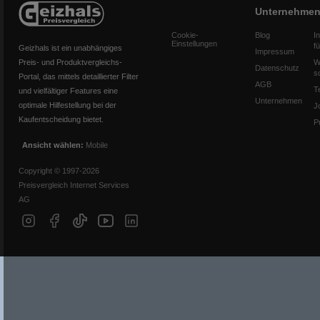
Unternehme
Cookie-
Blog
I
Einstellungen
f
Geizhals ist ein unabhängiges
Impressum
Preis- und Produktvergleichs-
W
Datenschutz
s
Portal, das mittels detaillierter Filter
AGB
T
und vielfältiger Features eine
Unternehmen
optimale Hilfestellung bei der
J
Kaufentscheidung bietet.
P
Ansicht wählen:
Mobile
Copyright © 1997-2026
Preisvergleich Internet Services
AG