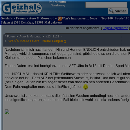
Impressum
|
Werbung
Geizhals
»
Forum
»
Auto & Motorrad
»
Wen´s interessiert... Neue
Top-100
|
Fresh-100
Felgen ;) (518 Beiträge, 12361 Mal gelesen)
Du bist nicht angemeldet. [
Login/Registrieren
]
^
Forum
Auto & Motorrad
#
2342123
Wen´s interessiert... Neue Felgen ;)
Nachdem ich mich nach langem Hin und Her nun ENDLICH entschieden hab und
Montage wirklich suuuperschnell gegangen sind, gibts heute schon die ersten F
Kleiner seine neuen Patschen bekommen...
Zu den Daten: es sind hochglanzpolierte AEZ Ultra in 8x18 mit Dunlop Sport Ma
edit: NOCHMAL - das ist KEIN Elite-Wettbewerb oder sonstwas und ich will ni
das Auto net ist.. Dass AEZ net jedermanns Sache ist, ist klar. Und das ist gut so
(bei einigen Leuten bin ich sogar sicher froh dass ich nen anderen Geschmack 
Dem Fahrzeughalter muss es schließlich gefallen
Unschwer ist zu erkennen dass die nächsten Wochen unbedingt noch ein andere
das eigentlich ersparen, aber in dem Fall bleibt mir wohl echt nix anderes übrig..