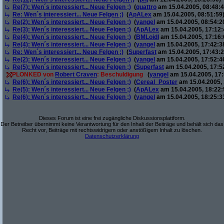
Re(7): Wen´s interessiert... Neue Felgen ;)
(
quattro
am 15.04.2005, 08:48:4
Re: Wen´s interessiert... Neue Felgen ;)
(
ApALex
am 15.04.2005, 08:51:59
Re(2): Wen´s interessiert... Neue Felgen ;)
(
yangel
am 15.04.2005, 08:54:2
Re(3): Wen´s interessiert... Neue Felgen ;)
(
ApALex
am 15.04.2005, 17:12:
Re(4): Wen´s interessiert... Neue Felgen ;)
(
BMLoidl
am 15.04.2005, 17:16:
Re(4): Wen´s interessiert... Neue Felgen ;)
(
yangel
am 15.04.2005, 17:42:3
Re: Wen´s interessiert... Neue Felgen ;)
(
Superfast
am 15.04.2005, 17:43:2
Re(2): Wen´s interessiert... Neue Felgen ;)
(
yangel
am 15.04.2005, 17:52:4
Re(5): Wen´s interessiert... Neue Felgen ;)
(
Superfast
am 15.04.2005, 17:5
PLONKED von
Robert Craven
: Beschuldigung
(
yangel
am 15.04.2005, 17:
Re(6): Wen´s interessiert... Neue Felgen ;)
(
Cereal_Poster
am 15.04.2005, 
Re(5): Wen´s interessiert... Neue Felgen ;)
(
ApALex
am 15.04.2005, 18:22:
Re(6): Wen´s interessiert... Neue Felgen ;)
(
yangel
am 15.04.2005, 18:25:3
Dieses Forum ist eine frei zugängliche Diskussionsplattform.
Der Betreiber übernimmt keine Verantwortung für den Inhalt der Beiträge und behält sich das
Recht vor, Beiträge mit rechtswidrigem oder anstößigem Inhalt zu löschen.
Datenschutzerklärung