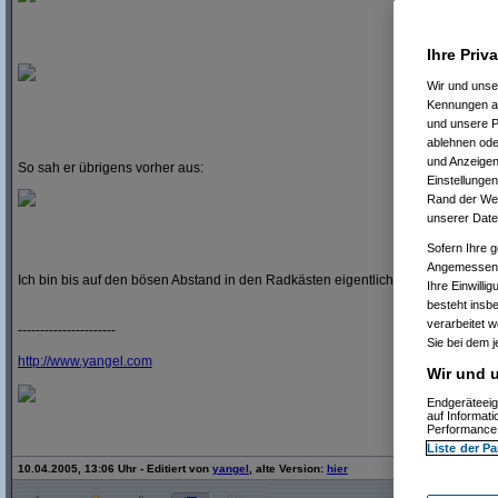
Ihre Priv
Wir und uns
Kennungen au
und unsere P
ablehnen oder
und Anzeigen
So sah er übrigens vorher aus:
Einstellungen
Rand der Webs
unserer Date
Sofern Ihre g
Angemessenhe
Ich bin bis auf den bösen Abstand in den Radkästen eigentlich ganz zufrieden
Ihre Einwilli
besteht insb
verarbeitet 
----------------------
Sie bei dem j
http:/
/
www.yangel.com
Wir und u
Endgeräteeig
auf Informat
Performance 
Liste der Pa
10.04.2005, 13:06 Uhr - Editiert von
yangel
, alte Version:
hier