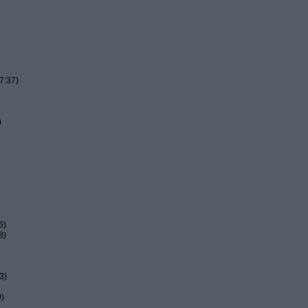
7:37)
)
6)
8)
3)
9)