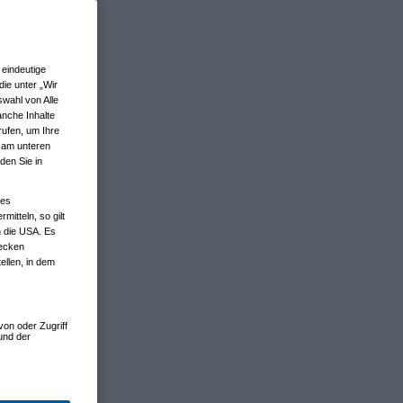
eindeutige
ie unter „Wir
wahl von Alle
anche Inhalte
rufen, um Ihre
n am unteren
den Sie in
nes
tteln, so gilt
n die USA. Es
wecken
ellen, in dem
von oder Zugriff
und der