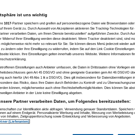
atsphäre ist uns wichtig
ere
1017
-Partner speichern und greifen auf personenbezogene Daten wie Browserdaten oder 
f Ihrem Gerät zu. Durch Auswahl von Akzeptieren aktivieren Sie Tracking-Technologien für d
artner verarbeiten Daten, um Ihnen Dienste bereitzustellen“ aufgeführten Zwecke. Durch Aus
 Widerruf Ihrer Einwilligung werden diese deaktiviert. Wenn Tracker deaktiviert sind, sind m
 möglicherweise nicht mehr so relevant für Sie. Sie können dieses Menü jederzeit wieder auf
 zu ändern oder Ihre Einwilligung zu widerrufen, indem Sie auf den Link Cookie-Einstellunge
eite klicken. Ihre Einstellungen gelten innerhalb unseres Website. Weitere Informationen fin
nschutzerklärung.
etroffenen Einstellungen auch Anbieter umfassen, die Daten in Drittstaaten ohne Vorliegen ei
itsbeschlusses gem Art 45 DSGVO und ohne geeignete Garantien gem Art 46 DSGVO übermi
gung auch hierfür (Art 49 Abs 1 lit a DSGVO). Dies gilt insbesondere für Datenübermittlungen i
esondere das Risiko, dass Ihre Daten durch Behörden zu Kontroll- und zu Überwachungsz
werden können, möglicherweise auch ohne Rechtsbehelfsmöglichkeiten. Dies können Sie abst
eweiligen Anbieter in der Liste keine Einwilligung abgeben.
nsere Partner verarbeiten Daten, um Folgendes bereitzustellen:
enschaften zur Identifikation aktiv abfragen. Verwendung genauer Standortdaten. Speichern 
ionen auf einem Endgerät. Personalisierte Werbung und Inhalte, Messung von Werbeleistung 
von Inhalten, Zielgruppenforschung sowie Entwicklung und Verbesserung von Angeboten.
rtner (Lieferanten)