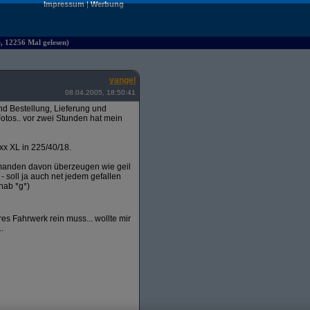
Impressum
|
Werbung
e, 12256 Mal gelesen)
yangel
08.04.2005, 18:50:41
 Bestellung, Lieferung und
otos.. vor zwei Stunden hat mein
xx XL in 225/40/18.
emanden davon überzeugen wie geil
 - soll ja auch net jedem gefallen
hab *g*)
s Fahrwerk rein muss... wollte mir
.