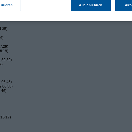
gurieren
Alle ablehnen
Akz
4:35)
06)
7:29)
8:19)
:59:39)
7)
:06:45)
9:06:58)
:46)
:15:17)