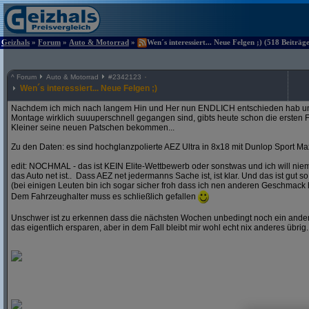
Geizhals
»
Forum
»
Auto & Motorrad
»
Wen´s interessiert... Neue Felgen ;) (518 Beiträg
^
Forum
Auto & Motorrad
#
2342123
Wen´s interessiert... Neue Felgen ;)
Nachdem ich mich nach langem Hin und Her nun ENDLICH entschieden hab und
Montage wirklich suuuperschnell gegangen sind, gibts heute schon die ersten F
Kleiner seine neuen Patschen bekommen...
Zu den Daten: es sind hochglanzpolierte AEZ Ultra in 8x18 mit Dunlop Sport Ma
edit: NOCHMAL - das ist KEIN Elite-Wettbewerb oder sonstwas und ich will ni
das Auto net ist.. Dass AEZ net jedermanns Sache ist, ist klar. Und das ist gut so
(bei einigen Leuten bin ich sogar sicher froh dass ich nen anderen Geschmack 
Dem Fahrzeughalter muss es schließlich gefallen
Unschwer ist zu erkennen dass die nächsten Wochen unbedingt noch ein andere
das eigentlich ersparen, aber in dem Fall bleibt mir wohl echt nix anderes übrig..