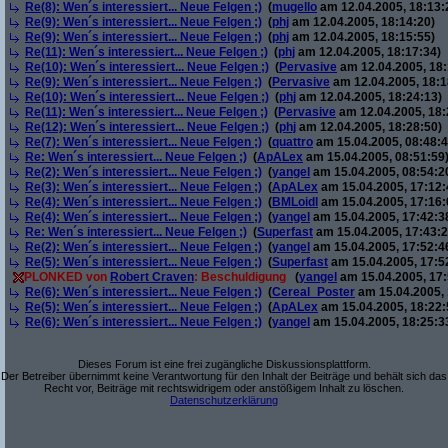
Re(8): Wen´s interessiert... Neue Felgen ;)
(
mugello
am 12.04.2005, 18:13:
Re(9): Wen´s interessiert... Neue Felgen ;)
(
phj
am 12.04.2005, 18:14:20)
Re(9): Wen´s interessiert... Neue Felgen ;)
(
phj
am 12.04.2005, 18:15:55)
Re(11): Wen´s interessiert... Neue Felgen ;)
(
phj
am 12.04.2005, 18:17:34)
Re(10): Wen´s interessiert... Neue Felgen ;)
(
Pervasive
am 12.04.2005, 18:
Re(9): Wen´s interessiert... Neue Felgen ;)
(
Pervasive
am 12.04.2005, 18:1
Re(10): Wen´s interessiert... Neue Felgen ;)
(
phj
am 12.04.2005, 18:24:13)
Re(11): Wen´s interessiert... Neue Felgen ;)
(
Pervasive
am 12.04.2005, 18:
Re(12): Wen´s interessiert... Neue Felgen ;)
(
phj
am 12.04.2005, 18:28:50)
Re(7): Wen´s interessiert... Neue Felgen ;)
(
quattro
am 15.04.2005, 08:48:4
Re: Wen´s interessiert... Neue Felgen ;)
(
ApALex
am 15.04.2005, 08:51:59
Re(2): Wen´s interessiert... Neue Felgen ;)
(
yangel
am 15.04.2005, 08:54:2
Re(3): Wen´s interessiert... Neue Felgen ;)
(
ApALex
am 15.04.2005, 17:12:
Re(4): Wen´s interessiert... Neue Felgen ;)
(
BMLoidl
am 15.04.2005, 17:16:
Re(4): Wen´s interessiert... Neue Felgen ;)
(
yangel
am 15.04.2005, 17:42:3
Re: Wen´s interessiert... Neue Felgen ;)
(
Superfast
am 15.04.2005, 17:43:2
Re(2): Wen´s interessiert... Neue Felgen ;)
(
yangel
am 15.04.2005, 17:52:4
Re(5): Wen´s interessiert... Neue Felgen ;)
(
Superfast
am 15.04.2005, 17:5
PLONKED von
Robert Craven
: Beschuldigung
(
yangel
am 15.04.2005, 17:
Re(6): Wen´s interessiert... Neue Felgen ;)
(
Cereal_Poster
am 15.04.2005, 
Re(5): Wen´s interessiert... Neue Felgen ;)
(
ApALex
am 15.04.2005, 18:22:
Re(6): Wen´s interessiert... Neue Felgen ;)
(
yangel
am 15.04.2005, 18:25:3
Dieses Forum ist eine frei zugängliche Diskussionsplattform.
Der Betreiber übernimmt keine Verantwortung für den Inhalt der Beiträge und behält sich das
Recht vor, Beiträge mit rechtswidrigem oder anstößigem Inhalt zu löschen.
Datenschutzerklärung