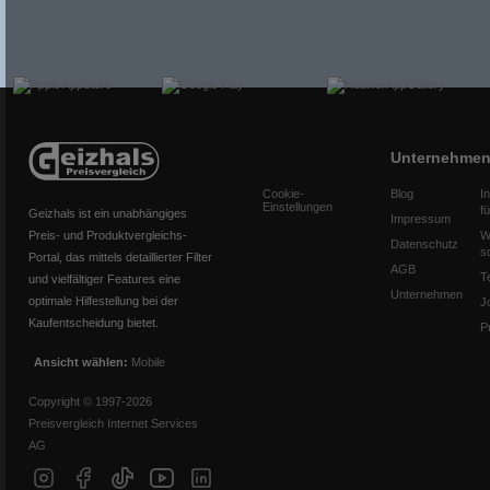
Unternehme
Cookie-
Blog
I
Einstellungen
f
Geizhals ist ein unabhängiges
Impressum
Preis- und Produktvergleichs-
W
Datenschutz
s
Portal, das mittels detaillierter Filter
AGB
T
und vielfältiger Features eine
Unternehmen
optimale Hilfestellung bei der
J
Kaufentscheidung bietet.
P
Ansicht wählen:
Mobile
Copyright © 1997-2026
Preisvergleich Internet Services
AG