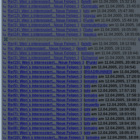
Re(2): Wen´s interessiert... Neue Felgen ;)
(
teleth
am 11.04.2005, 15:32:14)
Re(3): Wen´s interessiert... Neue Felgen ;)
(
Somnatic
am 11.04.2005, 15:45:0
Re(12): Wen´s interessiert... Neue Felgen ;)
(
phj
am 11.04.2005, 15:47:38)
Re(13): Wen´s interessiert... Neue Felgen ;)
(
playaz
am 11.04.2005, 15:48:59)
Re(13): Wen´s interessiert... Neue Felgen ;)
(
Funki
am 11.04.2005, 15:49:18)
Re(3): Wen´s interessiert... Neue Felgen ;)
(
computerherby
am 11.04.2005, 16
Re(14): Wen´s interessiert... Neue Felgen ;)
(
Suko
am 11.04.2005, 16:05:09)
Re(24): Wen´s interessiert... Neue Felgen ;)
(
kaukus
am 11.04.2005, 18:35:06
Vom Autor zurückgezogen oder Autor hat seine Registrierung nicht bestätigt
(
Re(4): Wen´s interessiert... Neue Felgen ;)
(
teleth
am 11.04.2005, 19:12:58)
Re: Wen´s interessiert... Neue Felgen ;)
(
teleth
am 11.04.2005, 19:13:22)
Re(2): Wen´s interessiert... Neue Felgen ;)
(
empire
am 11.04.2005, 19:18:44)
Re(3): Wen´s interessiert... Neue Felgen ;)
(
Schwingi
am 11.04.2005, 19:35:3
Re(15): Wen´s interessiert... Neue Felgen ;)
(
Funki
am 11.04.2005, 20:40:2
Re(3): Wen´s interessiert... Neue Felgen ;)
(
phj
am 11.04.2005, 21:34:54)
Re(5): Wen´s interessiert... Neue Felgen ;)
(
R0ADRUNNER
am 11.04.2005,
Re(4): Wen´s interessiert... Neue Felgen ;)
(
empire
am 12.04.2005, 17:20:0
Re(4): Wen´s interessiert... Neue Felgen ;)
(
empire
am 12.04.2005, 17:30:1
Re(5): Wen´s interessiert... Neue Felgen ;)
(
phj
am 12.04.2005, 17:54:28)
Re(5): Wen´s interessiert... Neue Felgen ;)
(
phj
am 12.04.2005, 17:57:10)
Re(6): Wen´s interessiert... Neue Felgen ;)
(
empire
am 12.04.2005, 17:58:3
Re(6): Wen´s interessiert... Neue Felgen ;)
(
empire
am 12.04.2005, 18:00:2
Re(6): Wen´s interessiert... Neue Felgen ;)
(
mugello
am 12.04.2005, 18:00:
Re(7): Wen´s interessiert... Neue Felgen ;)
(
phj
am 12.04.2005, 18:00:58)
Re(7): Wen´s interessiert... Neue Felgen ;)
(
phj
am 12.04.2005, 18:03:05)
Re(8): Wen´s interessiert... Neue Felgen ;)
(
empire
am 12.04.2005, 18:03:5
Re(7): Wen´s interessiert... Neue Felgen ;)
(
phj
am 12.04.2005, 18:04:30)
Re(8): Wen´s interessiert... Neue Felgen ;)
(
empire
am 12.04.2005, 18:05:3
Re(9): Wen´s interessiert... Neue Felgen ;)
(
phj
am 12.04.2005, 18:05:47)
Re(10): Wen´s interessiert... Neue Felgen ;)
(
empire
am 12.04.2005, 18:09: