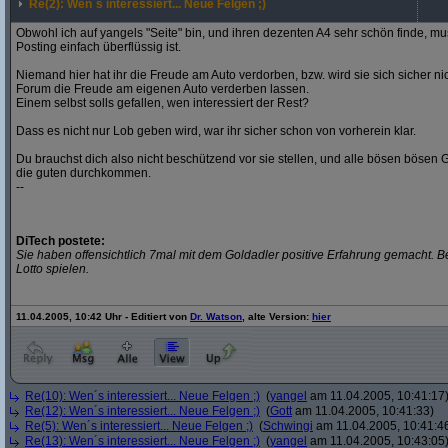
Re(2): Wen´s interessiert... Neue Felgen ;)
Obwohl ich auf yangels "Seite" bin, und ihren dezenten A4 sehr schön finde, m
Posting einfach überflüssig ist.
Niemand hier hat ihr die Freude am Auto verdorben, bzw. wird sie sich sicher ni
Forum die Freude am eigenen Auto verderben lassen.
Einem selbst solls gefallen, wen interessiert der Rest?
Dass es nicht nur Lob geben wird, war ihr sicher schon von vorherein klar.
Du brauchst dich also nicht beschützend vor sie stellen, und alle bösen bösen
die guten durchkommen.
--
DiTech postete:
Sie haben offensichtlich 7mal mit dem Goldadler positive Erfahrung gemacht. B
Lotto spielen.
11.04.2005, 10:42 Uhr - Editiert von
Dr. Watson
, alte Version:
hier
Re(10): Wen´s interessiert... Neue Felgen ;)
(
yangel
am 11.04.2005, 10:41:17
Re(12): Wen´s interessiert... Neue Felgen ;)
(
Gott
am 11.04.2005, 10:41:33)
Re(5): Wen´s interessiert... Neue Felgen ;)
(
Schwingi
am 11.04.2005, 10:41:4
Re(13): Wen´s interessiert... Neue Felgen ;)
(
yangel
am 11.04.2005, 10:43:05