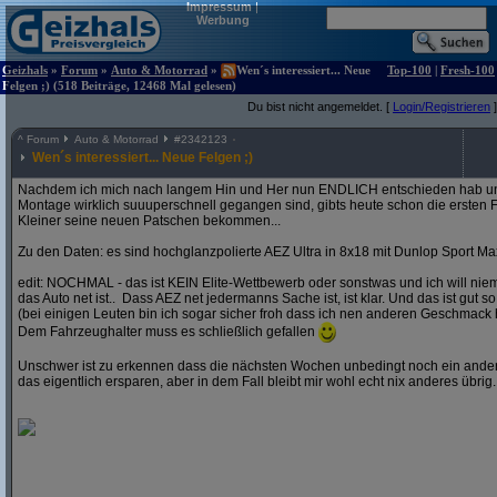
Impressum
|
Werbung
Geizhals
»
Forum
»
Auto & Motorrad
»
Wen´s interessiert... Neue
Top-100
|
Fresh-100
Felgen ;) (518 Beiträge, 12468 Mal gelesen)
Du bist nicht angemeldet. [
Login/Registrieren
]
^
Forum
Auto & Motorrad
#
2342123
Wen´s interessiert... Neue Felgen ;)
Nachdem ich mich nach langem Hin und Her nun ENDLICH entschieden hab und
Montage wirklich suuuperschnell gegangen sind, gibts heute schon die ersten F
Kleiner seine neuen Patschen bekommen...
Zu den Daten: es sind hochglanzpolierte AEZ Ultra in 8x18 mit Dunlop Sport Ma
edit: NOCHMAL - das ist KEIN Elite-Wettbewerb oder sonstwas und ich will ni
das Auto net ist.. Dass AEZ net jedermanns Sache ist, ist klar. Und das ist gut so
(bei einigen Leuten bin ich sogar sicher froh dass ich nen anderen Geschmack 
Dem Fahrzeughalter muss es schließlich gefallen
Unschwer ist zu erkennen dass die nächsten Wochen unbedingt noch ein andere
das eigentlich ersparen, aber in dem Fall bleibt mir wohl echt nix anderes übrig..