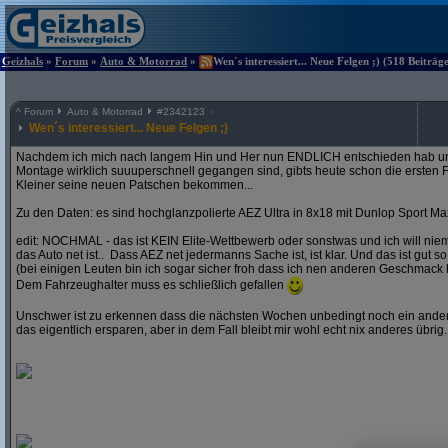
Geizhals
»
Forum
»
Auto & Motorrad
»
Wen´s interessiert... Neue Felgen ;) (518 Beiträg
^
Forum
Auto & Motorrad
#
2342123
Wen´s interessiert... Neue Felgen ;)
Nachdem ich mich nach langem Hin und Her nun ENDLICH entschieden hab und
Montage wirklich suuuperschnell gegangen sind, gibts heute schon die ersten F
Kleiner seine neuen Patschen bekommen...
Zu den Daten: es sind hochglanzpolierte AEZ Ultra in 8x18 mit Dunlop Sport Ma
edit: NOCHMAL - das ist KEIN Elite-Wettbewerb oder sonstwas und ich will ni
das Auto net ist.. Dass AEZ net jedermanns Sache ist, ist klar. Und das ist gut so
(bei einigen Leuten bin ich sogar sicher froh dass ich nen anderen Geschmack 
Dem Fahrzeughalter muss es schließlich gefallen
Unschwer ist zu erkennen dass die nächsten Wochen unbedingt noch ein andere
das eigentlich ersparen, aber in dem Fall bleibt mir wohl echt nix anderes übrig..