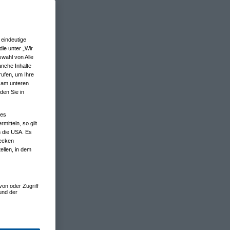
eindeutige
ie unter „Wir
wahl von Alle
anche Inhalte
rufen, um Ihre
n am unteren
den Sie in
nes
tteln, so gilt
n die USA. Es
wecken
ellen, in dem
von oder Zugriff
und der