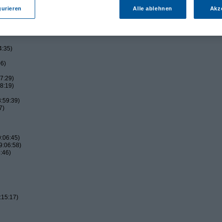
gurieren
Alle ablehnen
Akz
4:35)
06)
7:29)
8:19)
:59:39)
7)
:06:45)
9:06:58)
:46)
:15:17)