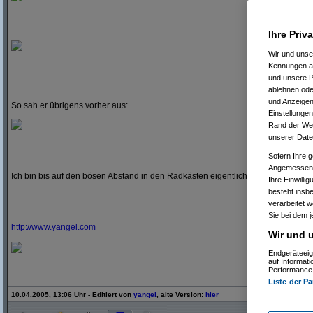
Ihre Priv
Wir und uns
Kennungen au
und unsere P
ablehnen oder
und Anzeigen
So sah er übrigens vorher aus:
Einstellungen
Rand der Webs
unserer Date
Sofern Ihre g
Angemessenhe
Ich bin bis auf den bösen Abstand in den Radkästen eigentlich ganz zufrieden
Ihre Einwilli
besteht insb
verarbeitet 
----------------------
Sie bei dem j
http:/
/
www.yangel.com
Wir und u
Endgeräteeig
auf Informat
Performance 
Liste der Pa
10.04.2005, 13:06 Uhr - Editiert von
yangel
, alte Version:
hier