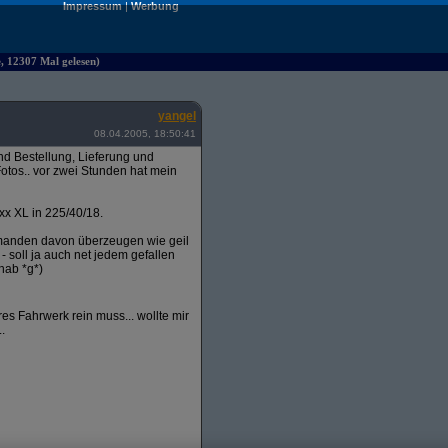
Impressum
|
Werbung
e, 12307 Mal gelesen)
yangel
08.04.2005, 18:50:41
 Bestellung, Lieferung und
otos.. vor zwei Stunden hat mein
xx XL in 225/40/18.
emanden davon überzeugen wie geil
 - soll ja auch net jedem gefallen
hab *g*)
s Fahrwerk rein muss... wollte mir
.