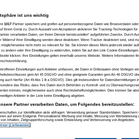
atsphäre ist uns wichtig
ere
1017
-Partner speichern und greifen auf personenbezogene Daten wie Browserdaten oder 
f Ihrem Gerät zu. Durch Auswahl von Akzeptieren aktivieren Sie Tracking-Technologien für d
artner verarbeiten Daten, um Ihnen Dienste bereitzustellen“ aufgeführten Zwecke. Durch Aus
 Widerruf Ihrer Einwilligung werden diese deaktiviert. Wenn Tracker deaktiviert sind, sind m
 möglicherweise nicht mehr so relevant für Sie. Sie können dieses Menü jederzeit wieder auf
 zu ändern oder Ihre Einwilligung zu widerrufen, indem Sie auf den Link Cookie-Einstellunge
eite klicken. Ihre Einstellungen gelten innerhalb unseres Website. Weitere Informationen fin
nschutzerklärung.
etroffenen Einstellungen auch Anbieter umfassen, die Daten in Drittstaaten ohne Vorliegen ei
itsbeschlusses gem Art 45 DSGVO und ohne geeignete Garantien gem Art 46 DSGVO übermi
gung auch hierfür (Art 49 Abs 1 lit a DSGVO). Dies gilt insbesondere für Datenübermittlungen i
esondere das Risiko, dass Ihre Daten durch Behörden zu Kontroll- und zu Überwachungsz
werden können, möglicherweise auch ohne Rechtsbehelfsmöglichkeiten. Dies können Sie abst
eweiligen Anbieter in der Liste keine Einwilligung abgeben.
nsere Partner verarbeiten Daten, um Folgendes bereitzustellen:
enschaften zur Identifikation aktiv abfragen. Verwendung genauer Standortdaten. Speichern 
ionen auf einem Endgerät. Personalisierte Werbung und Inhalte, Messung von Werbeleistung 
von Inhalten, Zielgruppenforschung sowie Entwicklung und Verbesserung von Angeboten.
rtner (Lieferanten)