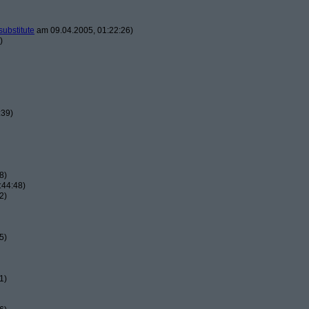
substitute
am 09.04.2005, 01:22:26)
)
:39)
8)
:44:48)
2)
5)
1)