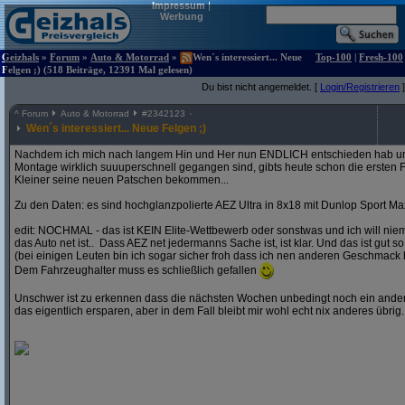
Impressum
|
Werbung
Geizhals
»
Forum
»
Auto & Motorrad
»
Wen´s interessiert... Neue
Top-100
|
Fresh-100
Felgen ;) (518 Beiträge, 12391 Mal gelesen)
Du bist nicht angemeldet. [
Login/Registrieren
]
^
Forum
Auto & Motorrad
#
2342123
Wen´s interessiert... Neue Felgen ;)
Nachdem ich mich nach langem Hin und Her nun ENDLICH entschieden hab und
Montage wirklich suuuperschnell gegangen sind, gibts heute schon die ersten F
Kleiner seine neuen Patschen bekommen...
Zu den Daten: es sind hochglanzpolierte AEZ Ultra in 8x18 mit Dunlop Sport Ma
edit: NOCHMAL - das ist KEIN Elite-Wettbewerb oder sonstwas und ich will ni
das Auto net ist.. Dass AEZ net jedermanns Sache ist, ist klar. Und das ist gut so
(bei einigen Leuten bin ich sogar sicher froh dass ich nen anderen Geschmack 
Dem Fahrzeughalter muss es schließlich gefallen
Unschwer ist zu erkennen dass die nächsten Wochen unbedingt noch ein andere
das eigentlich ersparen, aber in dem Fall bleibt mir wohl echt nix anderes übrig..