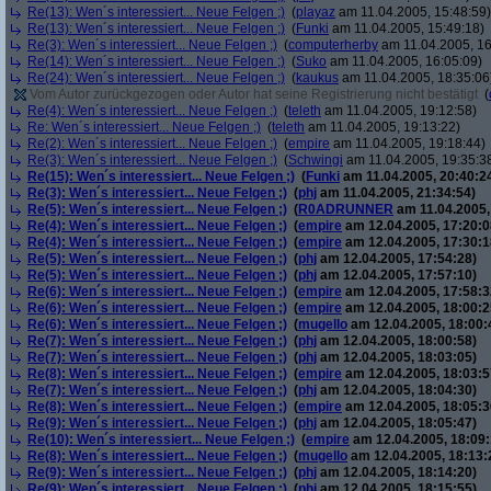
Re(13): Wen´s interessiert... Neue Felgen ;)
(
playaz
am 11.04.2005, 15:48:59)
Re(13): Wen´s interessiert... Neue Felgen ;)
(
Funki
am 11.04.2005, 15:49:18)
Re(3): Wen´s interessiert... Neue Felgen ;)
(
computerherby
am 11.04.2005, 16
Re(14): Wen´s interessiert... Neue Felgen ;)
(
Suko
am 11.04.2005, 16:05:09)
Re(24): Wen´s interessiert... Neue Felgen ;)
(
kaukus
am 11.04.2005, 18:35:06
Vom Autor zurückgezogen oder Autor hat seine Registrierung nicht bestätigt
(
Re(4): Wen´s interessiert... Neue Felgen ;)
(
teleth
am 11.04.2005, 19:12:58)
Re: Wen´s interessiert... Neue Felgen ;)
(
teleth
am 11.04.2005, 19:13:22)
Re(2): Wen´s interessiert... Neue Felgen ;)
(
empire
am 11.04.2005, 19:18:44)
Re(3): Wen´s interessiert... Neue Felgen ;)
(
Schwingi
am 11.04.2005, 19:35:3
Re(15): Wen´s interessiert... Neue Felgen ;)
(
Funki
am 11.04.2005, 20:40:2
Re(3): Wen´s interessiert... Neue Felgen ;)
(
phj
am 11.04.2005, 21:34:54)
Re(5): Wen´s interessiert... Neue Felgen ;)
(
R0ADRUNNER
am 11.04.2005,
Re(4): Wen´s interessiert... Neue Felgen ;)
(
empire
am 12.04.2005, 17:20:0
Re(4): Wen´s interessiert... Neue Felgen ;)
(
empire
am 12.04.2005, 17:30:1
Re(5): Wen´s interessiert... Neue Felgen ;)
(
phj
am 12.04.2005, 17:54:28)
Re(5): Wen´s interessiert... Neue Felgen ;)
(
phj
am 12.04.2005, 17:57:10)
Re(6): Wen´s interessiert... Neue Felgen ;)
(
empire
am 12.04.2005, 17:58:3
Re(6): Wen´s interessiert... Neue Felgen ;)
(
empire
am 12.04.2005, 18:00:2
Re(6): Wen´s interessiert... Neue Felgen ;)
(
mugello
am 12.04.2005, 18:00:
Re(7): Wen´s interessiert... Neue Felgen ;)
(
phj
am 12.04.2005, 18:00:58)
Re(7): Wen´s interessiert... Neue Felgen ;)
(
phj
am 12.04.2005, 18:03:05)
Re(8): Wen´s interessiert... Neue Felgen ;)
(
empire
am 12.04.2005, 18:03:5
Re(7): Wen´s interessiert... Neue Felgen ;)
(
phj
am 12.04.2005, 18:04:30)
Re(8): Wen´s interessiert... Neue Felgen ;)
(
empire
am 12.04.2005, 18:05:3
Re(9): Wen´s interessiert... Neue Felgen ;)
(
phj
am 12.04.2005, 18:05:47)
Re(10): Wen´s interessiert... Neue Felgen ;)
(
empire
am 12.04.2005, 18:09:
Re(8): Wen´s interessiert... Neue Felgen ;)
(
mugello
am 12.04.2005, 18:13:
Re(9): Wen´s interessiert... Neue Felgen ;)
(
phj
am 12.04.2005, 18:14:20)
Re(9): Wen´s interessiert... Neue Felgen ;)
(
phj
am 12.04.2005, 18:15:55)