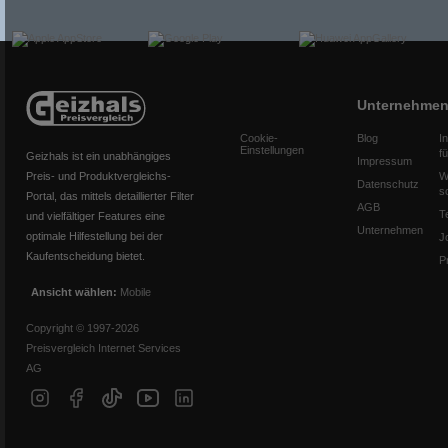
Unternehme
Cookie-
Blog
I
Einstellungen
f
Geizhals ist ein unabhängiges
Impressum
Preis- und Produktvergleichs-
W
Datenschutz
s
Portal, das mittels detaillierter Filter
AGB
T
und vielfältiger Features eine
Unternehmen
optimale Hilfestellung bei der
J
Kaufentscheidung bietet.
P
Ansicht wählen:
Mobile
Copyright © 1997-2026
Preisvergleich Internet Services
AG