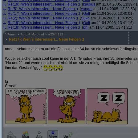
Re(19): Wen´s interessiert... Neue Felgen ;)
(
kaukus
am 11.04.2005, 13:39:41
Re(5): Wen´s interessiert... Neue Felgen ;)
(
yangel
am 11.04.2005, 13:39:53)
Re(17): Wen´s interessiert... Neue Felgen ;)
(
Gott
am 11.04.2005, 13:40:01)
Re(2): Wen´s interessiert... Neue Felgen ;)
(
Suko
am 11.04.2005, 13:40:25)
Re(19): Wen´s interessiert... Neue Felgen ;)
(
Gott
am 11.04.2005, 13:41:16)
Re(18): Wen´s interessiert... Neue Felgen ;)
(
phj
am 11.04.2005, 13:41:21)
^
Forum
Auto & Motorrad
#
2344212
Re(17): Wen´s interessiert... Neue Felgen ;)
nana....schau mal oben auf die Fotos, dieser A4 hat so ein scheinwerferdings
Wobei es sicher auch cool käme in der Art: "Gnädge Frau, ihre Scheinwerfer sa
"Na und?" und wenn er sich runterbückt um sie zu reinigen betätigst die Sch
ihm das Gesicht *ggg*
lg
Cereal