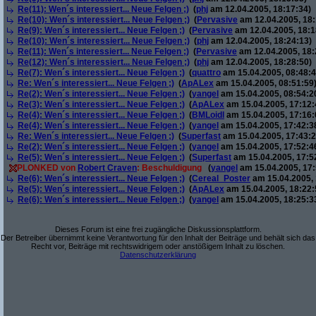
Re(11): Wen´s interessiert... Neue Felgen ;)
(
phj
am 12.04.2005, 18:17:34)
Re(10): Wen´s interessiert... Neue Felgen ;)
(
Pervasive
am 12.04.2005, 18:
Re(9): Wen´s interessiert... Neue Felgen ;)
(
Pervasive
am 12.04.2005, 18:1
Re(10): Wen´s interessiert... Neue Felgen ;)
(
phj
am 12.04.2005, 18:24:13)
Re(11): Wen´s interessiert... Neue Felgen ;)
(
Pervasive
am 12.04.2005, 18:
Re(12): Wen´s interessiert... Neue Felgen ;)
(
phj
am 12.04.2005, 18:28:50)
Re(7): Wen´s interessiert... Neue Felgen ;)
(
quattro
am 15.04.2005, 08:48:4
Re: Wen´s interessiert... Neue Felgen ;)
(
ApALex
am 15.04.2005, 08:51:59
Re(2): Wen´s interessiert... Neue Felgen ;)
(
yangel
am 15.04.2005, 08:54:2
Re(3): Wen´s interessiert... Neue Felgen ;)
(
ApALex
am 15.04.2005, 17:12:
Re(4): Wen´s interessiert... Neue Felgen ;)
(
BMLoidl
am 15.04.2005, 17:16:
Re(4): Wen´s interessiert... Neue Felgen ;)
(
yangel
am 15.04.2005, 17:42:3
Re: Wen´s interessiert... Neue Felgen ;)
(
Superfast
am 15.04.2005, 17:43:2
Re(2): Wen´s interessiert... Neue Felgen ;)
(
yangel
am 15.04.2005, 17:52:4
Re(5): Wen´s interessiert... Neue Felgen ;)
(
Superfast
am 15.04.2005, 17:5
PLONKED von
Robert Craven
: Beschuldigung
(
yangel
am 15.04.2005, 17:
Re(6): Wen´s interessiert... Neue Felgen ;)
(
Cereal_Poster
am 15.04.2005, 
Re(5): Wen´s interessiert... Neue Felgen ;)
(
ApALex
am 15.04.2005, 18:22:
Re(6): Wen´s interessiert... Neue Felgen ;)
(
yangel
am 15.04.2005, 18:25:3
Dieses Forum ist eine frei zugängliche Diskussionsplattform.
Der Betreiber übernimmt keine Verantwortung für den Inhalt der Beiträge und behält sich das
Recht vor, Beiträge mit rechtswidrigem oder anstößigem Inhalt zu löschen.
Datenschutzerklärung