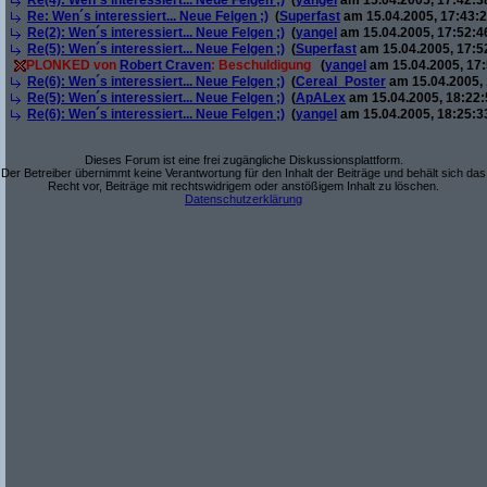
Re(4): Wen´s interessiert... Neue Felgen ;)
(
yangel
am 15.04.2005, 17:42:3
Re: Wen´s interessiert... Neue Felgen ;)
(
Superfast
am 15.04.2005, 17:43:2
Re(2): Wen´s interessiert... Neue Felgen ;)
(
yangel
am 15.04.2005, 17:52:4
Re(5): Wen´s interessiert... Neue Felgen ;)
(
Superfast
am 15.04.2005, 17:5
PLONKED von
Robert Craven
: Beschuldigung
(
yangel
am 15.04.2005, 17:
Re(6): Wen´s interessiert... Neue Felgen ;)
(
Cereal_Poster
am 15.04.2005, 
Re(5): Wen´s interessiert... Neue Felgen ;)
(
ApALex
am 15.04.2005, 18:22:
Re(6): Wen´s interessiert... Neue Felgen ;)
(
yangel
am 15.04.2005, 18:25:3
Dieses Forum ist eine frei zugängliche Diskussionsplattform.
Der Betreiber übernimmt keine Verantwortung für den Inhalt der Beiträge und behält sich das
Recht vor, Beiträge mit rechtswidrigem oder anstößigem Inhalt zu löschen.
Datenschutzerklärung