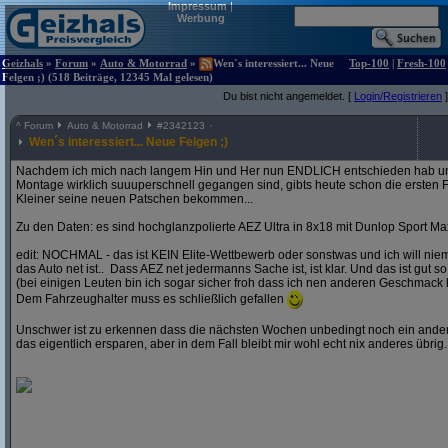
Impressum
|
Werbung
Geizhals
»
Forum
»
Auto & Motorrad
»
Wen´s interessiert... Neue
Top-100
|
Fresh-100
Felgen ;) (518 Beiträge, 12345 Mal gelesen)
Du bist nicht angemeldet. [
Login/Registrieren
]
^
Forum
Auto & Motorrad
#
2342123
Wen´s interessiert... Neue Felgen ;)
Nachdem ich mich nach langem Hin und Her nun ENDLICH entschieden hab und
Montage wirklich suuuperschnell gegangen sind, gibts heute schon die ersten F
Kleiner seine neuen Patschen bekommen...
Zu den Daten: es sind hochglanzpolierte AEZ Ultra in 8x18 mit Dunlop Sport Ma
edit: NOCHMAL - das ist KEIN Elite-Wettbewerb oder sonstwas und ich will ni
das Auto net ist.. Dass AEZ net jedermanns Sache ist, ist klar. Und das ist gut so
(bei einigen Leuten bin ich sogar sicher froh dass ich nen anderen Geschmack 
Dem Fahrzeughalter muss es schließlich gefallen
Unschwer ist zu erkennen dass die nächsten Wochen unbedingt noch ein andere
das eigentlich ersparen, aber in dem Fall bleibt mir wohl echt nix anderes übrig..