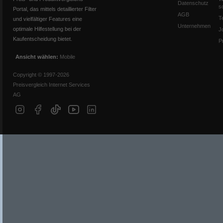
Datenschutz
s
Portal, das mittels detaillierter Filter
AGB
T
und vielfältiger Features eine
Unternehmen
optimale Hilfestellung bei der
J
Kaufentscheidung bietet.
P
Ansicht wählen:
Mobile
Copyright © 1997-2026
Preisvergleich Internet Services
AG