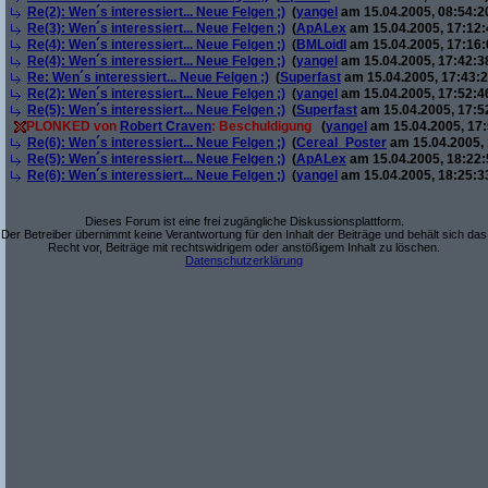
Re(2): Wen´s interessiert... Neue Felgen ;)
(
yangel
am 15.04.2005, 08:54:2
Re(3): Wen´s interessiert... Neue Felgen ;)
(
ApALex
am 15.04.2005, 17:12:
Re(4): Wen´s interessiert... Neue Felgen ;)
(
BMLoidl
am 15.04.2005, 17:16:
Re(4): Wen´s interessiert... Neue Felgen ;)
(
yangel
am 15.04.2005, 17:42:3
Re: Wen´s interessiert... Neue Felgen ;)
(
Superfast
am 15.04.2005, 17:43:2
Re(2): Wen´s interessiert... Neue Felgen ;)
(
yangel
am 15.04.2005, 17:52:4
Re(5): Wen´s interessiert... Neue Felgen ;)
(
Superfast
am 15.04.2005, 17:5
PLONKED von
Robert Craven
: Beschuldigung
(
yangel
am 15.04.2005, 17:
Re(6): Wen´s interessiert... Neue Felgen ;)
(
Cereal_Poster
am 15.04.2005, 
Re(5): Wen´s interessiert... Neue Felgen ;)
(
ApALex
am 15.04.2005, 18:22:
Re(6): Wen´s interessiert... Neue Felgen ;)
(
yangel
am 15.04.2005, 18:25:3
Dieses Forum ist eine frei zugängliche Diskussionsplattform.
Der Betreiber übernimmt keine Verantwortung für den Inhalt der Beiträge und behält sich das
Recht vor, Beiträge mit rechtswidrigem oder anstößigem Inhalt zu löschen.
Datenschutzerklärung