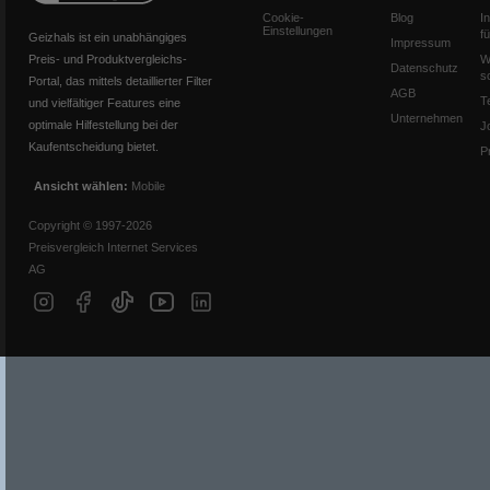
Cookie-
Blog
I
Einstellungen
f
Geizhals ist ein unabhängiges
Impressum
Preis- und Produktvergleichs-
W
Datenschutz
s
Portal, das mittels detaillierter Filter
AGB
T
und vielfältiger Features eine
Unternehmen
optimale Hilfestellung bei der
J
Kaufentscheidung bietet.
P
Ansicht wählen:
Mobile
Copyright © 1997-2026
Preisvergleich Internet Services
AG