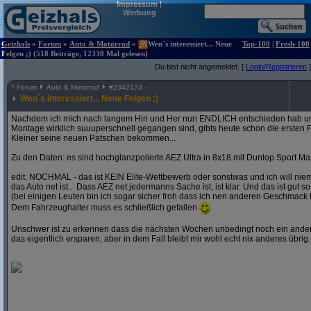
Impressum
|
Werbung
Geizhals
»
Forum
»
Auto & Motorrad
»
Wen´s interessiert... Neue
Top-100
|
Fresh-100
Felgen ;) (518 Beiträge, 12330 Mal gelesen)
Du bist nicht angemeldet. [
Login/Registrieren
]
^
Forum
Auto & Motorrad
#
2342123
Wen´s interessiert... Neue Felgen ;)
Nachdem ich mich nach langem Hin und Her nun ENDLICH entschieden hab und
Montage wirklich suuuperschnell gegangen sind, gibts heute schon die ersten F
Kleiner seine neuen Patschen bekommen...
Zu den Daten: es sind hochglanzpolierte AEZ Ultra in 8x18 mit Dunlop Sport Ma
edit: NOCHMAL - das ist KEIN Elite-Wettbewerb oder sonstwas und ich will ni
das Auto net ist.. Dass AEZ net jedermanns Sache ist, ist klar. Und das ist gut so
(bei einigen Leuten bin ich sogar sicher froh dass ich nen anderen Geschmack 
Dem Fahrzeughalter muss es schließlich gefallen
Unschwer ist zu erkennen dass die nächsten Wochen unbedingt noch ein andere
das eigentlich ersparen, aber in dem Fall bleibt mir wohl echt nix anderes übrig..