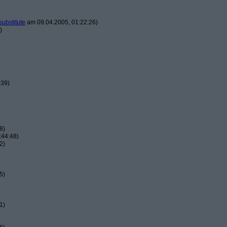
substitute
am 09.04.2005, 01:22:26)
)
:39)
8)
:44:48)
2)
5)
1)