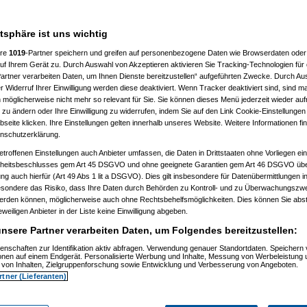
atsphäre ist uns wichtig
ere
1019
-Partner speichern und greifen auf personenbezogene Daten wie Browserdaten oder 
f Ihrem Gerät zu. Durch Auswahl von Akzeptieren aktivieren Sie Tracking-Technologien für d
artner verarbeiten Daten, um Ihnen Dienste bereitzustellen“ aufgeführten Zwecke. Durch Aus
 Widerruf Ihrer Einwilligung werden diese deaktiviert. Wenn Tracker deaktiviert sind, sind m
 möglicherweise nicht mehr so relevant für Sie. Sie können dieses Menü jederzeit wieder auf
 zu ändern oder Ihre Einwilligung zu widerrufen, indem Sie auf den Link Cookie-Einstellunge
eite klicken. Ihre Einstellungen gelten innerhalb unseres Website. Weitere Informationen fin
nschutzerklärung.
etroffenen Einstellungen auch Anbieter umfassen, die Daten in Drittstaaten ohne Vorliegen ei
itsbeschlusses gem Art 45 DSGVO und ohne geeignete Garantien gem Art 46 DSGVO übermi
gung auch hierfür (Art 49 Abs 1 lit a DSGVO). Dies gilt insbesondere für Datenübermittlungen i
esondere das Risiko, dass Ihre Daten durch Behörden zu Kontroll- und zu Überwachungsz
werden können, möglicherweise auch ohne Rechtsbehelfsmöglichkeiten. Dies können Sie abst
eweiligen Anbieter in der Liste keine Einwilligung abgeben.
nsere Partner verarbeiten Daten, um Folgendes bereitzustellen:
enschaften zur Identifikation aktiv abfragen. Verwendung genauer Standortdaten. Speichern 
ionen auf einem Endgerät. Personalisierte Werbung und Inhalte, Messung von Werbeleistung 
von Inhalten, Zielgruppenforschung sowie Entwicklung und Verbesserung von Angeboten.
rtner (Lieferanten)