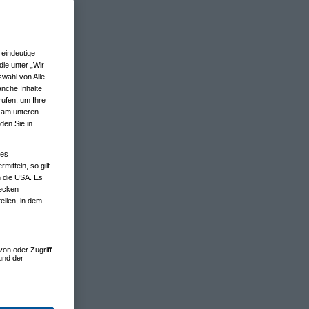
eindeutige
ie unter „Wir
wahl von Alle
anche Inhalte
rufen, um Ihre
n am unteren
den Sie in
nes
tteln, so gilt
n die USA. Es
wecken
ellen, in dem
von oder Zugriff
und der