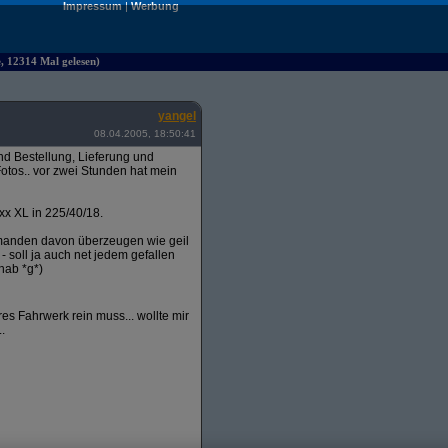
Impressum
|
Werbung
e, 12314 Mal gelesen)
yangel
08.04.2005, 18:50:41
 Bestellung, Lieferung und
otos.. vor zwei Stunden hat mein
xx XL in 225/40/18.
emanden davon überzeugen wie geil
 - soll ja auch net jedem gefallen
hab *g*)
s Fahrwerk rein muss... wollte mir
.