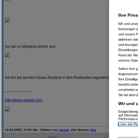
Ihre Priv
Wir und uns
Kennungen au
und unsere P
ablehnen oder
und Anzeigen
So sah er übrigens vorher aus:
Einstellungen
Rand der Webs
unserer Date
Sofern Ihre g
Angemessenhe
Ich bin bis auf den bösen Abstand in den Radkästen eigentlich ganz zufrieden
Ihre Einwilli
besteht insb
verarbeitet 
----------------------
Sie bei dem j
http:/
/
www.yangel.com
Wir und u
Endgeräteeig
auf Informat
Performance 
Liste der Pa
10.04.2005, 13:06 Uhr - Editiert von
yangel
, alte Version:
hier