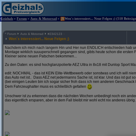
Geizhals
»
Forum
»
Auto & Motorrad
»
Wen´s interessiert... Neue Felgen ;) (518 Beiträg
^
Forum
Auto & Motorrad
#
2342123
Wen´s interessiert... Neue Felgen ;)
Nachdem ich mich nach langem Hin und Her nun ENDLICH entschieden hab und
Montage wirklich suuuperschnell gegangen sind, gibts heute schon die ersten F
Kleiner seine neuen Patschen bekommen...
Zu den Daten: es sind hochglanzpolierte AEZ Ultra in 8x18 mit Dunlop Sport Ma
edit: NOCHMAL - das ist KEIN Elite-Wettbewerb oder sonstwas und ich will ni
das Auto net ist.. Dass AEZ net jedermanns Sache ist, ist klar. Und das ist gut so
(bei einigen Leuten bin ich sogar sicher froh dass ich nen anderen Geschmack 
Dem Fahrzeughalter muss es schließlich gefallen
Unschwer ist zu erkennen dass die nächsten Wochen unbedingt noch ein andere
das eigentlich ersparen, aber in dem Fall bleibt mir wohl echt nix anderes übrig..