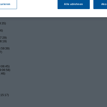
gurieren
Alle ablehnen
Akz
4:35)
06)
7:29)
8:19)
:59:39)
7)
:06:45)
9:06:58)
:46)
:15:17)