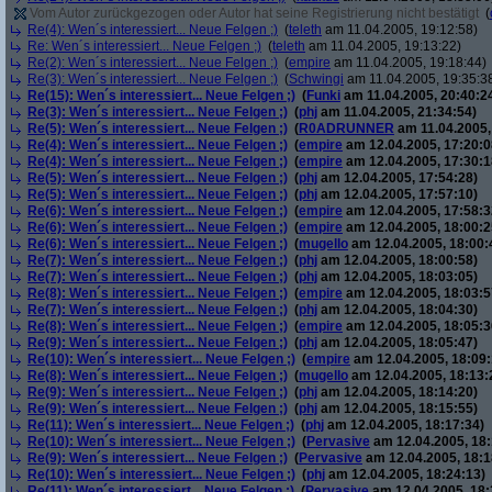
Vom Autor zurückgezogen oder Autor hat seine Registrierung nicht bestätigt
(
Re(4): Wen´s interessiert... Neue Felgen ;)
(
teleth
am 11.04.2005, 19:12:58)
Re: Wen´s interessiert... Neue Felgen ;)
(
teleth
am 11.04.2005, 19:13:22)
Re(2): Wen´s interessiert... Neue Felgen ;)
(
empire
am 11.04.2005, 19:18:44)
Re(3): Wen´s interessiert... Neue Felgen ;)
(
Schwingi
am 11.04.2005, 19:35:3
Re(15): Wen´s interessiert... Neue Felgen ;)
(
Funki
am 11.04.2005, 20:40:2
Re(3): Wen´s interessiert... Neue Felgen ;)
(
phj
am 11.04.2005, 21:34:54)
Re(5): Wen´s interessiert... Neue Felgen ;)
(
R0ADRUNNER
am 11.04.2005,
Re(4): Wen´s interessiert... Neue Felgen ;)
(
empire
am 12.04.2005, 17:20:0
Re(4): Wen´s interessiert... Neue Felgen ;)
(
empire
am 12.04.2005, 17:30:1
Re(5): Wen´s interessiert... Neue Felgen ;)
(
phj
am 12.04.2005, 17:54:28)
Re(5): Wen´s interessiert... Neue Felgen ;)
(
phj
am 12.04.2005, 17:57:10)
Re(6): Wen´s interessiert... Neue Felgen ;)
(
empire
am 12.04.2005, 17:58:3
Re(6): Wen´s interessiert... Neue Felgen ;)
(
empire
am 12.04.2005, 18:00:2
Re(6): Wen´s interessiert... Neue Felgen ;)
(
mugello
am 12.04.2005, 18:00:
Re(7): Wen´s interessiert... Neue Felgen ;)
(
phj
am 12.04.2005, 18:00:58)
Re(7): Wen´s interessiert... Neue Felgen ;)
(
phj
am 12.04.2005, 18:03:05)
Re(8): Wen´s interessiert... Neue Felgen ;)
(
empire
am 12.04.2005, 18:03:5
Re(7): Wen´s interessiert... Neue Felgen ;)
(
phj
am 12.04.2005, 18:04:30)
Re(8): Wen´s interessiert... Neue Felgen ;)
(
empire
am 12.04.2005, 18:05:3
Re(9): Wen´s interessiert... Neue Felgen ;)
(
phj
am 12.04.2005, 18:05:47)
Re(10): Wen´s interessiert... Neue Felgen ;)
(
empire
am 12.04.2005, 18:09:
Re(8): Wen´s interessiert... Neue Felgen ;)
(
mugello
am 12.04.2005, 18:13:
Re(9): Wen´s interessiert... Neue Felgen ;)
(
phj
am 12.04.2005, 18:14:20)
Re(9): Wen´s interessiert... Neue Felgen ;)
(
phj
am 12.04.2005, 18:15:55)
Re(11): Wen´s interessiert... Neue Felgen ;)
(
phj
am 12.04.2005, 18:17:34)
Re(10): Wen´s interessiert... Neue Felgen ;)
(
Pervasive
am 12.04.2005, 18:
Re(9): Wen´s interessiert... Neue Felgen ;)
(
Pervasive
am 12.04.2005, 18:1
Re(10): Wen´s interessiert... Neue Felgen ;)
(
phj
am 12.04.2005, 18:24:13)
Re(11): Wen´s interessiert... Neue Felgen ;)
(
Pervasive
am 12.04.2005, 18: