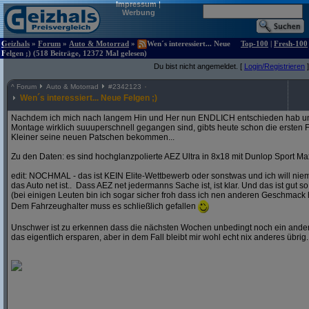
Impressum
|
Werbung
Geizhals
»
Forum
»
Auto & Motorrad
»
Wen´s interessiert... Neue
Top-100
|
Fresh-100
Felgen ;) (518 Beiträge, 12372 Mal gelesen)
Du bist nicht angemeldet. [
Login/Registrieren
]
^
Forum
Auto & Motorrad
#
2342123
Wen´s interessiert... Neue Felgen ;)
Nachdem ich mich nach langem Hin und Her nun ENDLICH entschieden hab und
Montage wirklich suuuperschnell gegangen sind, gibts heute schon die ersten F
Kleiner seine neuen Patschen bekommen...
Zu den Daten: es sind hochglanzpolierte AEZ Ultra in 8x18 mit Dunlop Sport Ma
edit: NOCHMAL - das ist KEIN Elite-Wettbewerb oder sonstwas und ich will ni
das Auto net ist.. Dass AEZ net jedermanns Sache ist, ist klar. Und das ist gut so
(bei einigen Leuten bin ich sogar sicher froh dass ich nen anderen Geschmack 
Dem Fahrzeughalter muss es schließlich gefallen
Unschwer ist zu erkennen dass die nächsten Wochen unbedingt noch ein andere
das eigentlich ersparen, aber in dem Fall bleibt mir wohl echt nix anderes übrig..