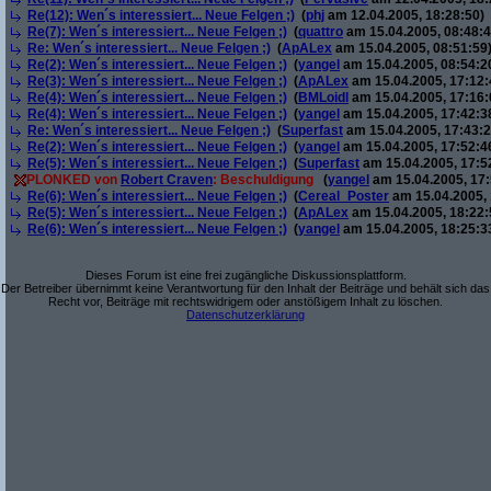
Re(12): Wen´s interessiert... Neue Felgen ;)
(
phj
am 12.04.2005, 18:28:50)
Re(7): Wen´s interessiert... Neue Felgen ;)
(
quattro
am 15.04.2005, 08:48:4
Re: Wen´s interessiert... Neue Felgen ;)
(
ApALex
am 15.04.2005, 08:51:59
Re(2): Wen´s interessiert... Neue Felgen ;)
(
yangel
am 15.04.2005, 08:54:2
Re(3): Wen´s interessiert... Neue Felgen ;)
(
ApALex
am 15.04.2005, 17:12:
Re(4): Wen´s interessiert... Neue Felgen ;)
(
BMLoidl
am 15.04.2005, 17:16:
Re(4): Wen´s interessiert... Neue Felgen ;)
(
yangel
am 15.04.2005, 17:42:3
Re: Wen´s interessiert... Neue Felgen ;)
(
Superfast
am 15.04.2005, 17:43:2
Re(2): Wen´s interessiert... Neue Felgen ;)
(
yangel
am 15.04.2005, 17:52:4
Re(5): Wen´s interessiert... Neue Felgen ;)
(
Superfast
am 15.04.2005, 17:5
PLONKED von
Robert Craven
: Beschuldigung
(
yangel
am 15.04.2005, 17:
Re(6): Wen´s interessiert... Neue Felgen ;)
(
Cereal_Poster
am 15.04.2005, 
Re(5): Wen´s interessiert... Neue Felgen ;)
(
ApALex
am 15.04.2005, 18:22:
Re(6): Wen´s interessiert... Neue Felgen ;)
(
yangel
am 15.04.2005, 18:25:3
Dieses Forum ist eine frei zugängliche Diskussionsplattform.
Der Betreiber übernimmt keine Verantwortung für den Inhalt der Beiträge und behält sich das
Recht vor, Beiträge mit rechtswidrigem oder anstößigem Inhalt zu löschen.
Datenschutzerklärung