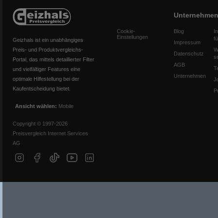
Unternehme
Cookie-
Blog
I
Einstellungen
f
Geizhals ist ein unabhängiges
Impressum
Preis- und Produktvergleichs-
W
Datenschutz
s
Portal, das mittels detaillierter Filter
AGB
T
und vielfältiger Features eine
Unternehmen
optimale Hilfestellung bei der
J
Kaufentscheidung bietet.
P
Ansicht wählen:
Mobile
Copyright © 1997-2026
Preisvergleich Internet Services
AG