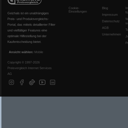
Cookie-
Blog
I
Einstellungen
f
Geizhals ist ein unabhängiges
Impressum
Preis- und Produktvergleichs-
W
Datenschutz
s
Portal, das mittels detaillierter Filter
AGB
T
und vielfältiger Features eine
Unternehmen
optimale Hilfestellung bei der
J
Kaufentscheidung bietet.
P
Ansicht wählen:
Mobile
Copyright © 1997-2026
Preisvergleich Internet Services
AG