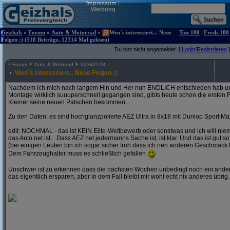
Impressum
|
Werbung
Geizhals
»
Forum
»
Auto & Motorrad
»
Wen´s interessiert... Neue
Top-100
|
Fresh-100
Felgen ;) (518 Beiträge, 12314 Mal gelesen)
Du bist nicht angemeldet. [
Login/Registrieren
]
^
Forum
Auto & Motorrad
#
2342123
Wen´s interessiert... Neue Felgen ;)
Nachdem ich mich nach langem Hin und Her nun ENDLICH entschieden hab und
Montage wirklich suuuperschnell gegangen sind, gibts heute schon die ersten F
Kleiner seine neuen Patschen bekommen...
Zu den Daten: es sind hochglanzpolierte AEZ Ultra in 8x18 mit Dunlop Sport Ma
edit: NOCHMAL - das ist KEIN Elite-Wettbewerb oder sonstwas und ich will ni
das Auto net ist.. Dass AEZ net jedermanns Sache ist, ist klar. Und das ist gut so
(bei einigen Leuten bin ich sogar sicher froh dass ich nen anderen Geschmack 
Dem Fahrzeughalter muss es schließlich gefallen
Unschwer ist zu erkennen dass die nächsten Wochen unbedingt noch ein andere
das eigentlich ersparen, aber in dem Fall bleibt mir wohl echt nix anderes übrig..