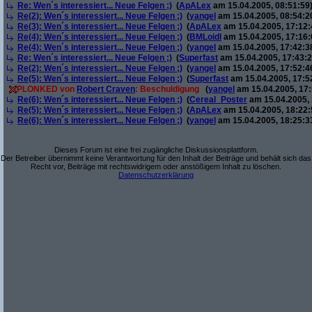
Re: Wen´s interessiert... Neue Felgen ;)
(
ApALex
am 15.04.2005, 08:51:59
Re(2): Wen´s interessiert... Neue Felgen ;)
(
yangel
am 15.04.2005, 08:54:2
Re(3): Wen´s interessiert... Neue Felgen ;)
(
ApALex
am 15.04.2005, 17:12:
Re(4): Wen´s interessiert... Neue Felgen ;)
(
BMLoidl
am 15.04.2005, 17:16:
Re(4): Wen´s interessiert... Neue Felgen ;)
(
yangel
am 15.04.2005, 17:42:3
Re: Wen´s interessiert... Neue Felgen ;)
(
Superfast
am 15.04.2005, 17:43:2
Re(2): Wen´s interessiert... Neue Felgen ;)
(
yangel
am 15.04.2005, 17:52:4
Re(5): Wen´s interessiert... Neue Felgen ;)
(
Superfast
am 15.04.2005, 17:5
PLONKED von
Robert Craven
: Beschuldigung
(
yangel
am 15.04.2005, 17:
Re(6): Wen´s interessiert... Neue Felgen ;)
(
Cereal_Poster
am 15.04.2005, 
Re(5): Wen´s interessiert... Neue Felgen ;)
(
ApALex
am 15.04.2005, 18:22:
Re(6): Wen´s interessiert... Neue Felgen ;)
(
yangel
am 15.04.2005, 18:25:3
Dieses Forum ist eine frei zugängliche Diskussionsplattform.
Der Betreiber übernimmt keine Verantwortung für den Inhalt der Beiträge und behält sich das
Recht vor, Beiträge mit rechtswidrigem oder anstößigem Inhalt zu löschen.
Datenschutzerklärung