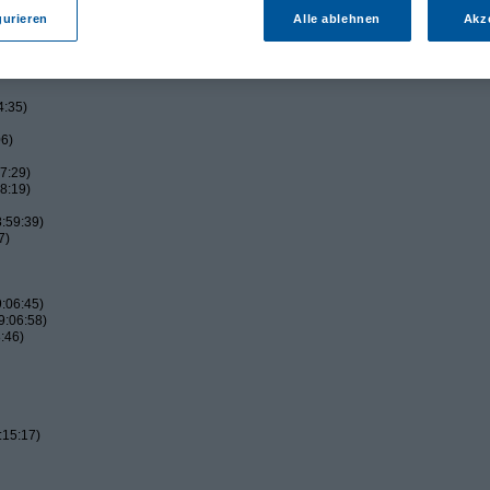
gurieren
Alle ablehnen
Akz
4:35)
06)
7:29)
8:19)
:59:39)
7)
:06:45)
9:06:58)
:46)
:15:17)