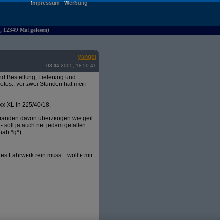
Impressum
|
Werbung
e, 12349 Mal gelesen)
yangel
08.04.2005, 18:50:41
 Bestellung, Lieferung und
otos.. vor zwei Stunden hat mein
xx XL in 225/40/18.
emanden davon überzeugen wie geil
 - soll ja auch net jedem gefallen
hab *g*)
s Fahrwerk rein muss... wollte mir
.