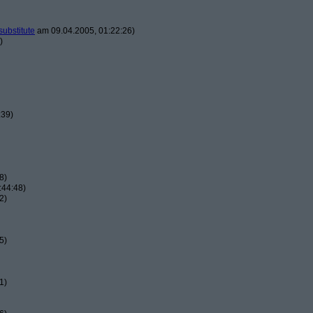
substitute
am 09.04.2005, 01:22:26)
)
:39)
8)
:44:48)
2)
5)
1)