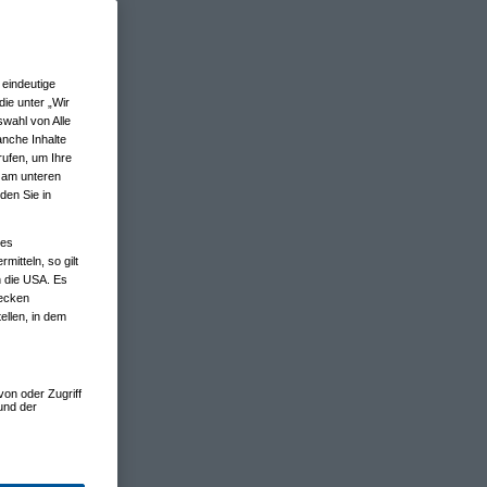
eindeutige
ie unter „Wir
wahl von Alle
anche Inhalte
rufen, um Ihre
n am unteren
den Sie in
nes
tteln, so gilt
n die USA. Es
wecken
ellen, in dem
von oder Zugriff
und der