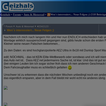
Geizhals
»
Forum
»
Auto & Motorrad
»
Wen´s interessiert... Neue Felgen ;) (518 Beiträg
^
Forum
Auto & Motorrad
#
2342123
Wen´s interessiert... Neue Felgen ;)
Nachdem ich mich nach langem Hin und Her nun ENDLICH entschieden hab und
Montage wirklich suuuperschnell gegangen sind, gibts heute schon die ersten F
Kleiner seine neuen Patschen bekommen...
Zu den Daten: es sind hochglanzpolierte AEZ Ultra in 8x18 mit Dunlop Sport Ma
edit: NOCHMAL - das ist KEIN Elite-Wettbewerb oder sonstwas und ich will ni
das Auto net ist.. Dass AEZ net jedermanns Sache ist, ist klar. Und das ist gut so
(bei einigen Leuten bin ich sogar sicher froh dass ich nen anderen Geschmack 
Dem Fahrzeughalter muss es schließlich gefallen
Unschwer ist zu erkennen dass die nächsten Wochen unbedingt noch ein andere
das eigentlich ersparen, aber in dem Fall bleibt mir wohl echt nix anderes übrig..