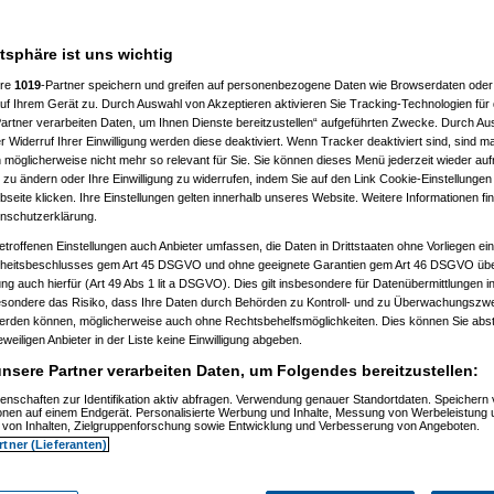
atsphäre ist uns wichtig
ere
1019
-Partner speichern und greifen auf personenbezogene Daten wie Browserdaten oder 
f Ihrem Gerät zu. Durch Auswahl von Akzeptieren aktivieren Sie Tracking-Technologien für d
artner verarbeiten Daten, um Ihnen Dienste bereitzustellen“ aufgeführten Zwecke. Durch Aus
 Widerruf Ihrer Einwilligung werden diese deaktiviert. Wenn Tracker deaktiviert sind, sind m
 möglicherweise nicht mehr so relevant für Sie. Sie können dieses Menü jederzeit wieder auf
 zu ändern oder Ihre Einwilligung zu widerrufen, indem Sie auf den Link Cookie-Einstellunge
eite klicken. Ihre Einstellungen gelten innerhalb unseres Website. Weitere Informationen fin
nschutzerklärung.
etroffenen Einstellungen auch Anbieter umfassen, die Daten in Drittstaaten ohne Vorliegen ei
itsbeschlusses gem Art 45 DSGVO und ohne geeignete Garantien gem Art 46 DSGVO übermi
gung auch hierfür (Art 49 Abs 1 lit a DSGVO). Dies gilt insbesondere für Datenübermittlungen i
esondere das Risiko, dass Ihre Daten durch Behörden zu Kontroll- und zu Überwachungsz
werden können, möglicherweise auch ohne Rechtsbehelfsmöglichkeiten. Dies können Sie abst
eweiligen Anbieter in der Liste keine Einwilligung abgeben.
nsere Partner verarbeiten Daten, um Folgendes bereitzustellen:
enschaften zur Identifikation aktiv abfragen. Verwendung genauer Standortdaten. Speichern 
ionen auf einem Endgerät. Personalisierte Werbung und Inhalte, Messung von Werbeleistung 
von Inhalten, Zielgruppenforschung sowie Entwicklung und Verbesserung von Angeboten.
rtner (Lieferanten)