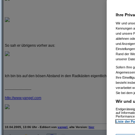
Ihre Priv
Wir und uns
Kennungen au
und unsere P
ablehnen oder
und Anzeigen
So sah er übrigens vorher aus:
Einstellungen
Rand der Webs
unserer Date
Sofern Ihre g
Angemessenhe
Ich bin bis auf den bösen Abstand in den Radkästen eigentlich ganz zufrieden
Ihre Einwilli
besteht insb
verarbeitet 
----------------------
Sie bei dem j
http:/
/
www.yangel.com
Wir und u
Endgeräteeig
auf Informat
Performance 
Liste der Pa
10.04.2005, 13:06 Uhr - Editiert von
yangel
, alte Version:
hier