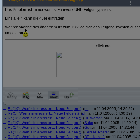
Das Problem ist immer wennst Fahrwerk UND Felgen typisierst.
Eins allein kann die 46er eintragen.
Wennst aber beides änderst mußt zum TÜV, da sich das Felgengutachten auf das
umgekehrt
click me
Re(10): Wen´s interessiert... Neue Felgen ;)
(
phj
am 11.04.2005, 14:29:22)
Re(5): Wen´s interessiert... Neue Felgen ;)
(
phj
am 11.04.2005, 14:30:29)
Re(18): Wen´s interessiert... Neue Felgen ;)
(
Dr. Watson
am 11.04.2005, 14:31
Re(10): Wen´s interessiert... Neue Felgen ;)
(
Suko
am 11.04.2005, 14:32:14)
Re(17): Wen´s interessiert... Neue Felgen ;)
(
Gott
am 11.04.2005, 14:32:44)
Re(21): Wen´s interessiert... Neue Felgen ;)
(
Cereal_Poster
am 11.04.2005, 1
Re(10): Wen´s interessiert... Neue Felgen ;)
(
BP_Hatzer1
am 11.04.2005, 14: