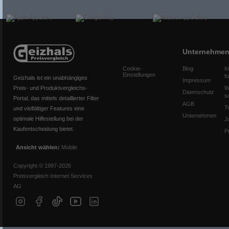
Unternehme
Cookie-
Blog
I
Einstellungen
f
Geizhals ist ein unabhängiges
Impressum
Preis- und Produktvergleichs-
W
Datenschutz
s
Portal, das mittels detaillierter Filter
AGB
T
und vielfältiger Features eine
Unternehmen
optimale Hilfestellung bei der
J
Kaufentscheidung bietet.
P
Ansicht wählen:
Mobile
Copyright © 1997-2026
Preisvergleich Internet Services
AG