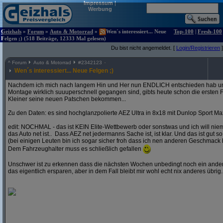
Impressum
|
Werbung
Geizhals
»
Forum
»
Auto & Motorrad
»
Wen´s interessiert... Neue
Top-100
|
Fresh-100
Felgen ;) (518 Beiträge, 12333 Mal gelesen)
Du bist nicht angemeldet. [
Login/Registrieren
]
^
Forum
Auto & Motorrad
#
2342123
Wen´s interessiert... Neue Felgen ;)
Nachdem ich mich nach langem Hin und Her nun ENDLICH entschieden hab und
Montage wirklich suuuperschnell gegangen sind, gibts heute schon die ersten F
Kleiner seine neuen Patschen bekommen...
Zu den Daten: es sind hochglanzpolierte AEZ Ultra in 8x18 mit Dunlop Sport Ma
edit: NOCHMAL - das ist KEIN Elite-Wettbewerb oder sonstwas und ich will ni
das Auto net ist.. Dass AEZ net jedermanns Sache ist, ist klar. Und das ist gut so
(bei einigen Leuten bin ich sogar sicher froh dass ich nen anderen Geschmack 
Dem Fahrzeughalter muss es schließlich gefallen
Unschwer ist zu erkennen dass die nächsten Wochen unbedingt noch ein andere
das eigentlich ersparen, aber in dem Fall bleibt mir wohl echt nix anderes übrig..