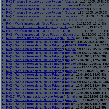
Re(13): Wen´s interessiert... Neue Felgen ;)
(
playaz
am 11.04.2005, 15:48:59)
Re(13): Wen´s interessiert... Neue Felgen ;)
(
Funki
am 11.04.2005, 15:49:18)
Re(3): Wen´s interessiert... Neue Felgen ;)
(
computerherby
am 11.04.2005, 16
Re(14): Wen´s interessiert... Neue Felgen ;)
(
Suko
am 11.04.2005, 16:05:09)
Re(24): Wen´s interessiert... Neue Felgen ;)
(
kaukus
am 11.04.2005, 18:35:06
Vom Autor zurückgezogen oder Autor hat seine Registrierung nicht bestätigt
(
Re(4): Wen´s interessiert... Neue Felgen ;)
(
teleth
am 11.04.2005, 19:12:58)
Re: Wen´s interessiert... Neue Felgen ;)
(
teleth
am 11.04.2005, 19:13:22)
Re(2): Wen´s interessiert... Neue Felgen ;)
(
empire
am 11.04.2005, 19:18:44)
Re(3): Wen´s interessiert... Neue Felgen ;)
(
Schwingi
am 11.04.2005, 19:35:3
Re(15): Wen´s interessiert... Neue Felgen ;)
(
Funki
am 11.04.2005, 20:40:2
Re(3): Wen´s interessiert... Neue Felgen ;)
(
phj
am 11.04.2005, 21:34:54)
Re(5): Wen´s interessiert... Neue Felgen ;)
(
R0ADRUNNER
am 11.04.2005,
Re(4): Wen´s interessiert... Neue Felgen ;)
(
empire
am 12.04.2005, 17:20:0
Re(4): Wen´s interessiert... Neue Felgen ;)
(
empire
am 12.04.2005, 17:30:1
Re(5): Wen´s interessiert... Neue Felgen ;)
(
phj
am 12.04.2005, 17:54:28)
Re(5): Wen´s interessiert... Neue Felgen ;)
(
phj
am 12.04.2005, 17:57:10)
Re(6): Wen´s interessiert... Neue Felgen ;)
(
empire
am 12.04.2005, 17:58:3
Re(6): Wen´s interessiert... Neue Felgen ;)
(
empire
am 12.04.2005, 18:00:2
Re(6): Wen´s interessiert... Neue Felgen ;)
(
mugello
am 12.04.2005, 18:00:
Re(7): Wen´s interessiert... Neue Felgen ;)
(
phj
am 12.04.2005, 18:00:58)
Re(7): Wen´s interessiert... Neue Felgen ;)
(
phj
am 12.04.2005, 18:03:05)
Re(8): Wen´s interessiert... Neue Felgen ;)
(
empire
am 12.04.2005, 18:03:5
Re(7): Wen´s interessiert... Neue Felgen ;)
(
phj
am 12.04.2005, 18:04:30)
Re(8): Wen´s interessiert... Neue Felgen ;)
(
empire
am 12.04.2005, 18:05:3
Re(9): Wen´s interessiert... Neue Felgen ;)
(
phj
am 12.04.2005, 18:05:47)
Re(10): Wen´s interessiert... Neue Felgen ;)
(
empire
am 12.04.2005, 18:09:
Re(8): Wen´s interessiert... Neue Felgen ;)
(
mugello
am 12.04.2005, 18:13:
Re(9): Wen´s interessiert... Neue Felgen ;)
(
phj
am 12.04.2005, 18:14:20)
Re(9): Wen´s interessiert... Neue Felgen ;)
(
phj
am 12.04.2005, 18:15:55)