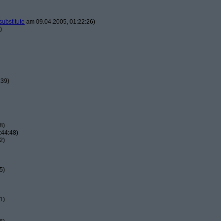
substitute
am 09.04.2005, 01:22:26)
)
:39)
8)
:44:48)
2)
5)
1)