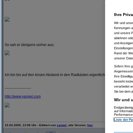
Ihre Priv
Wir und uns
Kennungen au
und unsere P
ablehnen oder
und Anzeigen
So sah er übrigens vorher aus:
Einstellungen
Rand der Webs
unserer Date
Sofern Ihre g
Angemessenhe
Ich bin bis auf den bösen Abstand in den Radkästen eigentlich ganz zufrieden
Ihre Einwilli
besteht insb
verarbeitet 
----------------------
Sie bei dem j
http:/
/
www.yangel.com
Wir und u
Endgeräteeig
auf Informat
Performance 
Liste der Pa
10.04.2005, 13:06 Uhr - Editiert von
yangel
, alte Version:
hier