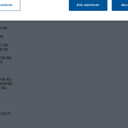
gurieren
Alle ablehnen
Akz
4:35)
06)
7:29)
8:19)
:59:39)
7)
:06:45)
9:06:58)
:46)
:15:17)