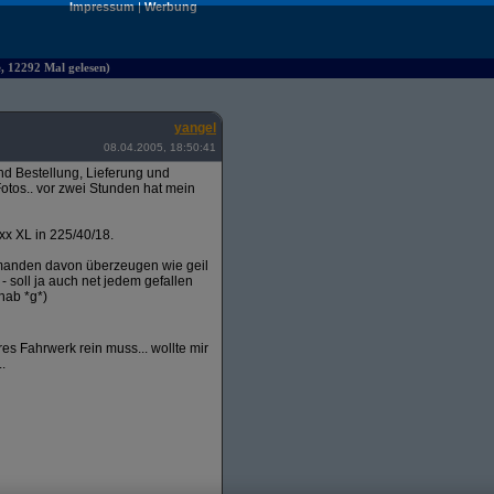
Impressum
|
Werbung
e, 12292 Mal gelesen)
yangel
08.04.2005, 18:50:41
 Bestellung, Lieferung und
otos.. vor zwei Stunden hat mein
xx XL in 225/40/18.
emanden davon überzeugen wie geil
 - soll ja auch net jedem gefallen
hab *g*)
s Fahrwerk rein muss... wollte mir
.