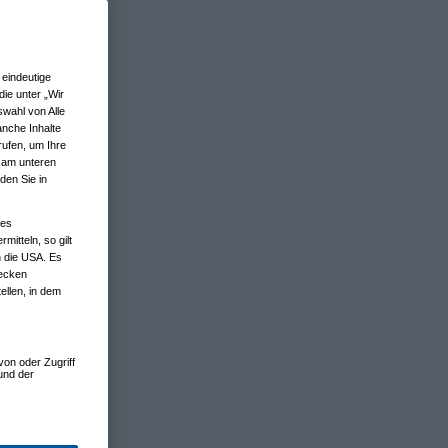
eindeutige
ie unter „Wir
wahl von Alle
anche Inhalte
rufen, um Ihre
n am unteren
den Sie in
nes
tteln, so gilt
n die USA. Es
wecken
ellen, in dem
von oder Zugriff
und der