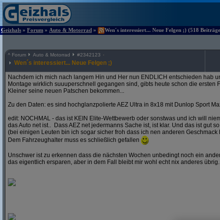
Geizhals
»
Forum
»
Auto & Motorrad
»
Wen´s interessiert... Neue Felgen ;) (518 Beiträg
^
Forum
Auto & Motorrad
#
2342123
Wen´s interessiert... Neue Felgen ;)
Nachdem ich mich nach langem Hin und Her nun ENDLICH entschieden hab und
Montage wirklich suuuperschnell gegangen sind, gibts heute schon die ersten F
Kleiner seine neuen Patschen bekommen...
Zu den Daten: es sind hochglanzpolierte AEZ Ultra in 8x18 mit Dunlop Sport Ma
edit: NOCHMAL - das ist KEIN Elite-Wettbewerb oder sonstwas und ich will ni
das Auto net ist.. Dass AEZ net jedermanns Sache ist, ist klar. Und das ist gut so
(bei einigen Leuten bin ich sogar sicher froh dass ich nen anderen Geschmack 
Dem Fahrzeughalter muss es schließlich gefallen
Unschwer ist zu erkennen dass die nächsten Wochen unbedingt noch ein andere
das eigentlich ersparen, aber in dem Fall bleibt mir wohl echt nix anderes übrig..