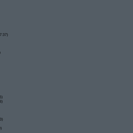
7:37)
)
6)
8)
3)
9)