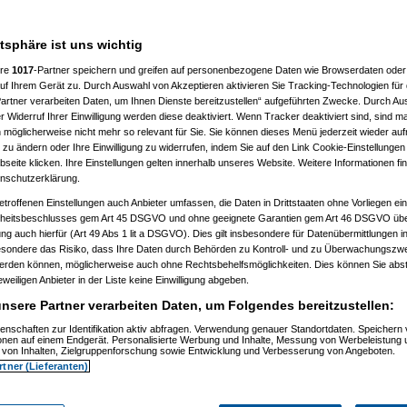
atsphäre ist uns wichtig
ere
1017
-Partner speichern und greifen auf personenbezogene Daten wie Browserdaten oder 
f Ihrem Gerät zu. Durch Auswahl von Akzeptieren aktivieren Sie Tracking-Technologien für d
artner verarbeiten Daten, um Ihnen Dienste bereitzustellen“ aufgeführten Zwecke. Durch Aus
 Widerruf Ihrer Einwilligung werden diese deaktiviert. Wenn Tracker deaktiviert sind, sind m
 möglicherweise nicht mehr so relevant für Sie. Sie können dieses Menü jederzeit wieder auf
 zu ändern oder Ihre Einwilligung zu widerrufen, indem Sie auf den Link Cookie-Einstellunge
eite klicken. Ihre Einstellungen gelten innerhalb unseres Website. Weitere Informationen fin
nschutzerklärung.
etroffenen Einstellungen auch Anbieter umfassen, die Daten in Drittstaaten ohne Vorliegen ei
itsbeschlusses gem Art 45 DSGVO und ohne geeignete Garantien gem Art 46 DSGVO übermi
gung auch hierfür (Art 49 Abs 1 lit a DSGVO). Dies gilt insbesondere für Datenübermittlungen i
esondere das Risiko, dass Ihre Daten durch Behörden zu Kontroll- und zu Überwachungsz
werden können, möglicherweise auch ohne Rechtsbehelfsmöglichkeiten. Dies können Sie abst
eweiligen Anbieter in der Liste keine Einwilligung abgeben.
nsere Partner verarbeiten Daten, um Folgendes bereitzustellen:
enschaften zur Identifikation aktiv abfragen. Verwendung genauer Standortdaten. Speichern 
ionen auf einem Endgerät. Personalisierte Werbung und Inhalte, Messung von Werbeleistung 
von Inhalten, Zielgruppenforschung sowie Entwicklung und Verbesserung von Angeboten.
rtner (Lieferanten)