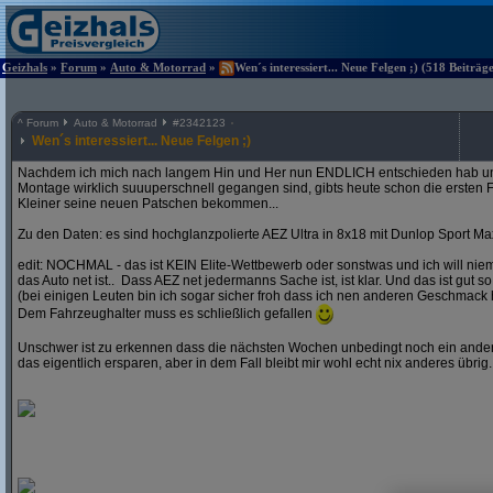
Geizhals
»
Forum
»
Auto & Motorrad
»
Wen´s interessiert... Neue Felgen ;) (518 Beiträg
^
Forum
Auto & Motorrad
#
2342123
Wen´s interessiert... Neue Felgen ;)
Nachdem ich mich nach langem Hin und Her nun ENDLICH entschieden hab und
Montage wirklich suuuperschnell gegangen sind, gibts heute schon die ersten F
Kleiner seine neuen Patschen bekommen...
Zu den Daten: es sind hochglanzpolierte AEZ Ultra in 8x18 mit Dunlop Sport Ma
edit: NOCHMAL - das ist KEIN Elite-Wettbewerb oder sonstwas und ich will ni
das Auto net ist.. Dass AEZ net jedermanns Sache ist, ist klar. Und das ist gut so
(bei einigen Leuten bin ich sogar sicher froh dass ich nen anderen Geschmack 
Dem Fahrzeughalter muss es schließlich gefallen
Unschwer ist zu erkennen dass die nächsten Wochen unbedingt noch ein andere
das eigentlich ersparen, aber in dem Fall bleibt mir wohl echt nix anderes übrig..