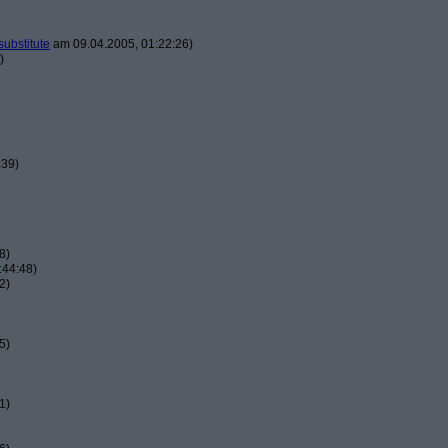
substitute
am 09.04.2005, 01:22:26)
)
:39)
8)
:44:48)
2)
5)
1)