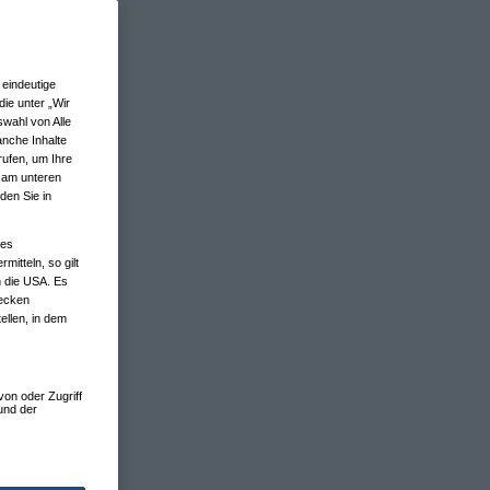
eindeutige
ie unter „Wir
wahl von Alle
anche Inhalte
rufen, um Ihre
n am unteren
den Sie in
nes
tteln, so gilt
n die USA. Es
wecken
ellen, in dem
von oder Zugriff
und der