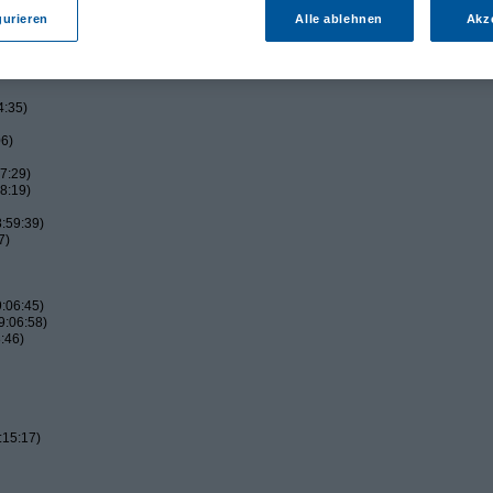
gurieren
Alle ablehnen
Akz
4:35)
06)
7:29)
8:19)
:59:39)
7)
:06:45)
9:06:58)
:46)
:15:17)