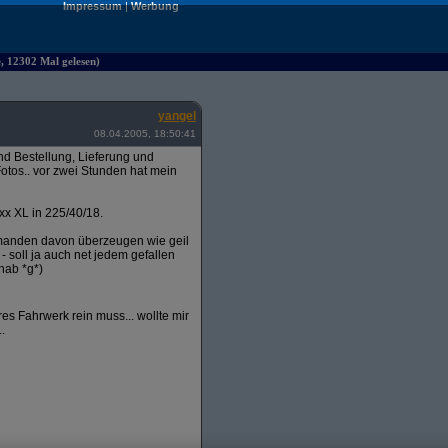
Impressum
|
Werbung
e, 12302 Mal gelesen)
yangel
08.04.2005, 18:50:41
 Bestellung, Lieferung und
otos.. vor zwei Stunden hat mein
xx XL in 225/40/18.
emanden davon überzeugen wie geil
 - soll ja auch net jedem gefallen
hab *g*)
s Fahrwerk rein muss... wollte mir
.