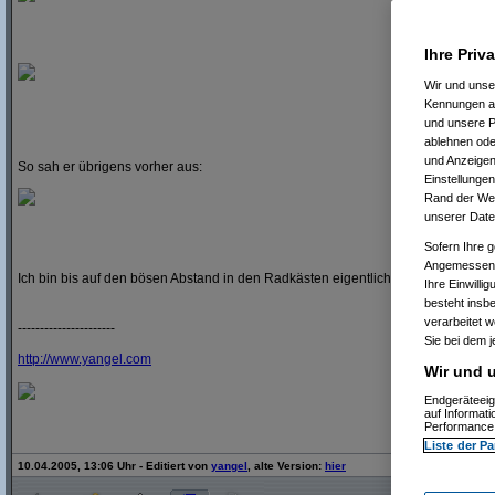
Ihre Priv
Wir und uns
Kennungen au
und unsere P
ablehnen oder
und Anzeigen
So sah er übrigens vorher aus:
Einstellungen
Rand der Webs
unserer Date
Sofern Ihre g
Angemessenhe
Ich bin bis auf den bösen Abstand in den Radkästen eigentlich ganz zufrieden
Ihre Einwilli
besteht insb
verarbeitet 
----------------------
Sie bei dem j
http:/
/
www.yangel.com
Wir und u
Endgeräteeig
auf Informat
Performance 
Liste der Pa
10.04.2005, 13:06 Uhr - Editiert von
yangel
, alte Version:
hier