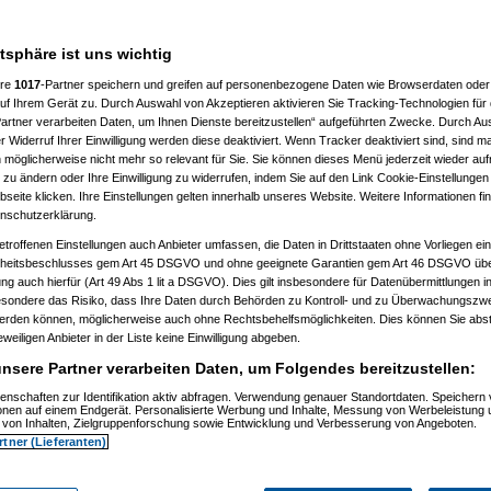
atsphäre ist uns wichtig
ere
1017
-Partner speichern und greifen auf personenbezogene Daten wie Browserdaten oder 
f Ihrem Gerät zu. Durch Auswahl von Akzeptieren aktivieren Sie Tracking-Technologien für d
artner verarbeiten Daten, um Ihnen Dienste bereitzustellen“ aufgeführten Zwecke. Durch Aus
 Widerruf Ihrer Einwilligung werden diese deaktiviert. Wenn Tracker deaktiviert sind, sind m
 möglicherweise nicht mehr so relevant für Sie. Sie können dieses Menü jederzeit wieder auf
 zu ändern oder Ihre Einwilligung zu widerrufen, indem Sie auf den Link Cookie-Einstellunge
eite klicken. Ihre Einstellungen gelten innerhalb unseres Website. Weitere Informationen fin
nschutzerklärung.
etroffenen Einstellungen auch Anbieter umfassen, die Daten in Drittstaaten ohne Vorliegen ei
itsbeschlusses gem Art 45 DSGVO und ohne geeignete Garantien gem Art 46 DSGVO übermi
gung auch hierfür (Art 49 Abs 1 lit a DSGVO). Dies gilt insbesondere für Datenübermittlungen i
esondere das Risiko, dass Ihre Daten durch Behörden zu Kontroll- und zu Überwachungsz
werden können, möglicherweise auch ohne Rechtsbehelfsmöglichkeiten. Dies können Sie abst
eweiligen Anbieter in der Liste keine Einwilligung abgeben.
nsere Partner verarbeiten Daten, um Folgendes bereitzustellen:
enschaften zur Identifikation aktiv abfragen. Verwendung genauer Standortdaten. Speichern 
ionen auf einem Endgerät. Personalisierte Werbung und Inhalte, Messung von Werbeleistung 
von Inhalten, Zielgruppenforschung sowie Entwicklung und Verbesserung von Angeboten.
rtner (Lieferanten)