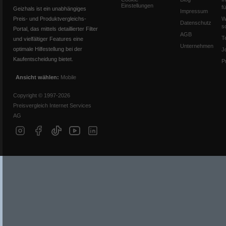
Einstellungen
f
Geizhals ist ein unabhängiges
Impressum
Preis- und Produktvergleichs-
W
Datenschutz
s
Portal, das mittels detaillierter Filter
AGB
T
und vielfältiger Features eine
Unternehmen
optimale Hilfestellung bei der
J
Kaufentscheidung bietet.
P
Ansicht wählen:
Mobile
Copyright © 1997-2026
Preisvergleich Internet Services
AG