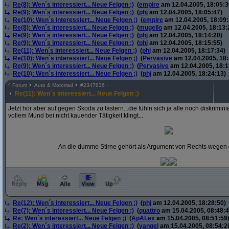
Re(8): Wen´s interessiert... Neue Felgen ;)
(
empire
am 12.04.2005, 18:05:3
Re(9): Wen´s interessiert... Neue Felgen ;)
(
phj
am 12.04.2005, 18:05:47)
Re(10): Wen´s interessiert... Neue Felgen ;)
(
empire
am 12.04.2005, 18:09:
Re(8): Wen´s interessiert... Neue Felgen ;)
(
mugello
am 12.04.2005, 18:13:
Re(9): Wen´s interessiert... Neue Felgen ;)
(
phj
am 12.04.2005, 18:14:20)
Re(9): Wen´s interessiert... Neue Felgen ;)
(
phj
am 12.04.2005, 18:15:55)
Re(11): Wen´s interessiert... Neue Felgen ;)
(
phj
am 12.04.2005, 18:17:34)
Re(10): Wen´s interessiert... Neue Felgen ;)
(
Pervasive
am 12.04.2005, 18:
Re(9): Wen´s interessiert... Neue Felgen ;)
(
Pervasive
am 12.04.2005, 18:1
Re(10): Wen´s interessiert... Neue Felgen ;)
(
phj
am 12.04.2005, 18:24:13)
^
Forum
Auto & Motorrad
#
2347836
Re(11): Wen´s interessiert... Neue Felgen ;)
Jetzt hör aber auf gegen Skoda zu lästern...die fühln sich ja alle noch diskrimi
vollem Mund bei nicht kauender Tätigkeit klingt...
An die dumme Stirne gehört als Argument von Rechts wegen d
Re(12): Wen´s interessiert... Neue Felgen ;)
(
phj
am 12.04.2005, 18:28:50)
Re(7): Wen´s interessiert... Neue Felgen ;)
(
quattro
am 15.04.2005, 08:48:4
Re: Wen´s interessiert... Neue Felgen ;)
(
ApALex
am 15.04.2005, 08:51:59
Re(2): Wen´s interessiert... Neue Felgen ;)
(
yangel
am 15.04.2005, 08:54:2