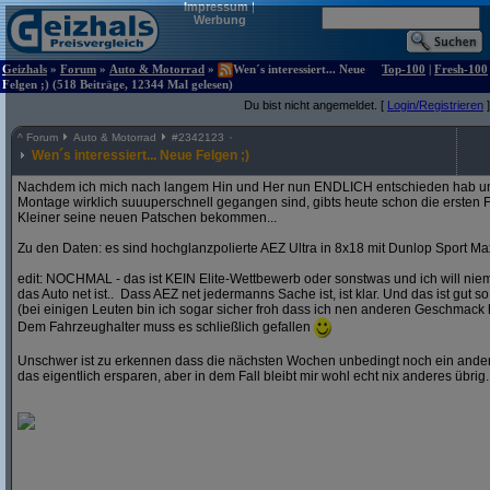
Impressum
|
Werbung
Geizhals
»
Forum
»
Auto & Motorrad
»
Wen´s interessiert... Neue
Top-100
|
Fresh-100
Felgen ;) (518 Beiträge, 12344 Mal gelesen)
Du bist nicht angemeldet. [
Login/Registrieren
]
^
Forum
Auto & Motorrad
#
2342123
Wen´s interessiert... Neue Felgen ;)
Nachdem ich mich nach langem Hin und Her nun ENDLICH entschieden hab und
Montage wirklich suuuperschnell gegangen sind, gibts heute schon die ersten F
Kleiner seine neuen Patschen bekommen...
Zu den Daten: es sind hochglanzpolierte AEZ Ultra in 8x18 mit Dunlop Sport Ma
edit: NOCHMAL - das ist KEIN Elite-Wettbewerb oder sonstwas und ich will ni
das Auto net ist.. Dass AEZ net jedermanns Sache ist, ist klar. Und das ist gut so
(bei einigen Leuten bin ich sogar sicher froh dass ich nen anderen Geschmack 
Dem Fahrzeughalter muss es schließlich gefallen
Unschwer ist zu erkennen dass die nächsten Wochen unbedingt noch ein andere
das eigentlich ersparen, aber in dem Fall bleibt mir wohl echt nix anderes übrig..