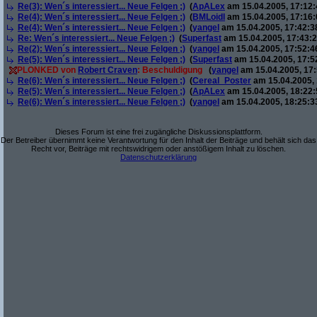
Re(3): Wen´s interessiert... Neue Felgen ;)
(
ApALex
am 15.04.2005, 17:12:
Re(4): Wen´s interessiert... Neue Felgen ;)
(
BMLoidl
am 15.04.2005, 17:16:
Re(4): Wen´s interessiert... Neue Felgen ;)
(
yangel
am 15.04.2005, 17:42:3
Re: Wen´s interessiert... Neue Felgen ;)
(
Superfast
am 15.04.2005, 17:43:2
Re(2): Wen´s interessiert... Neue Felgen ;)
(
yangel
am 15.04.2005, 17:52:4
Re(5): Wen´s interessiert... Neue Felgen ;)
(
Superfast
am 15.04.2005, 17:5
PLONKED von
Robert Craven
: Beschuldigung
(
yangel
am 15.04.2005, 17:
Re(6): Wen´s interessiert... Neue Felgen ;)
(
Cereal_Poster
am 15.04.2005, 
Re(5): Wen´s interessiert... Neue Felgen ;)
(
ApALex
am 15.04.2005, 18:22:
Re(6): Wen´s interessiert... Neue Felgen ;)
(
yangel
am 15.04.2005, 18:25:3
Dieses Forum ist eine frei zugängliche Diskussionsplattform.
Der Betreiber übernimmt keine Verantwortung für den Inhalt der Beiträge und behält sich das
Recht vor, Beiträge mit rechtswidrigem oder anstößigem Inhalt zu löschen.
Datenschutzerklärung