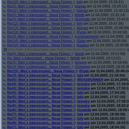
Re(10): Wen´s interessiert... Neue Felgen ;)
(
phj
am 11.04.2005, 15:28:31)
Re(2): Wen´s interessiert... Neue Felgen ;)
(
playaz
am 11.04.2005, 15:29:15)
Re(11): Wen´s interessiert... Neue Felgen ;)
(
playaz
am 11.04.2005, 15:30:13)
Re(2): Wen´s interessiert... Neue Felgen ;)
(
teleth
am 11.04.2005, 15:32:14)
Re(3): Wen´s interessiert... Neue Felgen ;)
(
Somnatic
am 11.04.2005, 15:45:0
Re(12): Wen´s interessiert... Neue Felgen ;)
(
phj
am 11.04.2005, 15:47:38)
Re(13): Wen´s interessiert... Neue Felgen ;)
(
playaz
am 11.04.2005, 15:48:59)
Re(13): Wen´s interessiert... Neue Felgen ;)
(
Funki
am 11.04.2005, 15:49:18)
Re(3): Wen´s interessiert... Neue Felgen ;)
(
computerherby
am 11.04.2005, 16
Re(14): Wen´s interessiert... Neue Felgen ;)
(
Suko
am 11.04.2005, 16:05:09)
Re(24): Wen´s interessiert... Neue Felgen ;)
(
kaukus
am 11.04.2005, 18:35:06
Vom Autor zurückgezogen oder Autor hat seine Registrierung nicht bestätigt
(
Re(4): Wen´s interessiert... Neue Felgen ;)
(
teleth
am 11.04.2005, 19:12:58)
Re: Wen´s interessiert... Neue Felgen ;)
(
teleth
am 11.04.2005, 19:13:22)
Re(2): Wen´s interessiert... Neue Felgen ;)
(
empire
am 11.04.2005, 19:18:44)
Re(3): Wen´s interessiert... Neue Felgen ;)
(
Schwingi
am 11.04.2005, 19:35:3
Re(15): Wen´s interessiert... Neue Felgen ;)
(
Funki
am 11.04.2005, 20:40:2
Re(3): Wen´s interessiert... Neue Felgen ;)
(
phj
am 11.04.2005, 21:34:54)
Re(5): Wen´s interessiert... Neue Felgen ;)
(
R0ADRUNNER
am 11.04.2005,
Re(4): Wen´s interessiert... Neue Felgen ;)
(
empire
am 12.04.2005, 17:20:0
Re(4): Wen´s interessiert... Neue Felgen ;)
(
empire
am 12.04.2005, 17:30:1
Re(5): Wen´s interessiert... Neue Felgen ;)
(
phj
am 12.04.2005, 17:54:28)
Re(5): Wen´s interessiert... Neue Felgen ;)
(
phj
am 12.04.2005, 17:57:10)
Re(6): Wen´s interessiert... Neue Felgen ;)
(
empire
am 12.04.2005, 17:58:3
Re(6): Wen´s interessiert... Neue Felgen ;)
(
empire
am 12.04.2005, 18:00:2
Re(6): Wen´s interessiert... Neue Felgen ;)
(
mugello
am 12.04.2005, 18:00:
Re(7): Wen´s interessiert... Neue Felgen ;)
(
phj
am 12.04.2005, 18:00:58)
Re(7): Wen´s interessiert... Neue Felgen ;)
(
phj
am 12.04.2005, 18:03:05)
Re(8): Wen´s interessiert... Neue Felgen ;)
(
empire
am 12.04.2005, 18:03:5
Re(7): Wen´s interessiert... Neue Felgen ;)
(
phj
am 12.04.2005, 18:04:30)