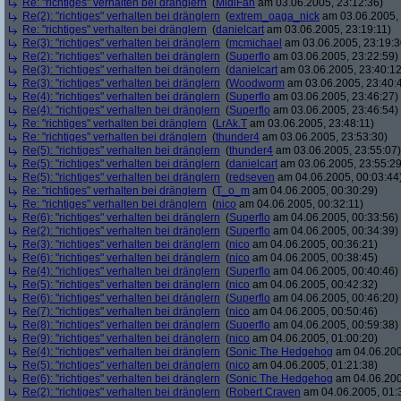
Re: "richtiges" verhalten bei dränglern
(
MidiFan
am 03.06.2005, 23:12:36)
Re(2): "richtiges" verhalten bei dränglern
(
extrem_oaga_nick
am 03.06.2005, 
Re: "richtiges" verhalten bei dränglern
(
danielcart
am 03.06.2005, 23:19:11)
Re(3): "richtiges" verhalten bei dränglern
(
mcmichael
am 03.06.2005, 23:19:3
Re(2): "richtiges" verhalten bei dränglern
(
Superflo
am 03.06.2005, 23:22:59)
Re(3): "richtiges" verhalten bei dränglern
(
danielcart
am 03.06.2005, 23:40:12
Re(3): "richtiges" verhalten bei dränglern
(
Woodworm
am 03.06.2005, 23:40:
Re(4): "richtiges" verhalten bei dränglern
(
Superflo
am 03.06.2005, 23:46:27)
Re(4): "richtiges" verhalten bei dränglern
(
Superflo
am 03.06.2005, 23:46:54)
Re: "richtiges" verhalten bei dränglern
(
LrAk.T
am 03.06.2005, 23:48:11)
Re: "richtiges" verhalten bei dränglern
(
thunder4
am 03.06.2005, 23:53:30)
Re(5): "richtiges" verhalten bei dränglern
(
thunder4
am 03.06.2005, 23:55:07)
Re(5): "richtiges" verhalten bei dränglern
(
danielcart
am 03.06.2005, 23:55:29
Re(5): "richtiges" verhalten bei dränglern
(
redseven
am 04.06.2005, 00:03:44
Re: "richtiges" verhalten bei dränglern
(
T_o_m
am 04.06.2005, 00:30:29)
Re: "richtiges" verhalten bei dränglern
(
nico
am 04.06.2005, 00:32:11)
Re(6): "richtiges" verhalten bei dränglern
(
Superflo
am 04.06.2005, 00:33:56)
Re(2): "richtiges" verhalten bei dränglern
(
Superflo
am 04.06.2005, 00:34:39)
Re(3): "richtiges" verhalten bei dränglern
(
nico
am 04.06.2005, 00:36:21)
Re(6): "richtiges" verhalten bei dränglern
(
nico
am 04.06.2005, 00:38:45)
Re(4): "richtiges" verhalten bei dränglern
(
Superflo
am 04.06.2005, 00:40:46)
Re(5): "richtiges" verhalten bei dränglern
(
nico
am 04.06.2005, 00:42:32)
Re(6): "richtiges" verhalten bei dränglern
(
Superflo
am 04.06.2005, 00:46:20)
Re(7): "richtiges" verhalten bei dränglern
(
nico
am 04.06.2005, 00:50:46)
Re(8): "richtiges" verhalten bei dränglern
(
Superflo
am 04.06.2005, 00:59:38)
Re(9): "richtiges" verhalten bei dränglern
(
nico
am 04.06.2005, 01:00:20)
Re(4): "richtiges" verhalten bei dränglern
(
Sonic The Hedgehog
am 04.06.200
Re(5): "richtiges" verhalten bei dränglern
(
nico
am 04.06.2005, 01:21:38)
Re(6): "richtiges" verhalten bei dränglern
(
Sonic The Hedgehog
am 04.06.200
Re(2): "richtiges" verhalten bei dränglern
(
Robert Craven
am 04.06.2005, 01: