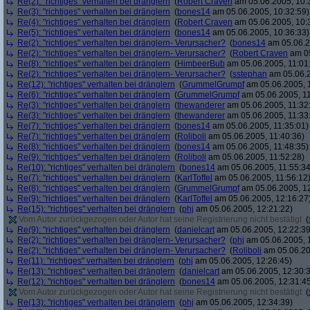
Re(2): "richtiges" verhalten bei dränglern
(
Robert Craven
am 05.06.2005, 10:
Re(3): "richtiges" verhalten bei dränglern
(
bones14
am 05.06.2005, 10:32:59)
Re(4): "richtiges" verhalten bei dränglern
(
Robert Craven
am 05.06.2005, 10:
Re(5): "richtiges" verhalten bei dränglern
(
bones14
am 05.06.2005, 10:36:33)
Re(2): "richtiges" verhalten bei dränglern- Verursacher?
(
bones14
am 05.06.2
Re(2): "richtiges" verhalten bei dränglern- Verursacher?
(
Robert Craven
am 05
Re(8): "richtiges" verhalten bei dränglern
(
HimbeerBub
am 05.06.2005, 11:01
Re(2): "richtiges" verhalten bei dränglern- Verursacher?
(
sstephan
am 05.06.2
Re(12): "richtiges" verhalten bei dränglern
(
GrummelGrumpf
am 05.06.2005, 1
Re(6): "richtiges" verhalten bei dränglern
(
GrummelGrumpf
am 05.06.2005, 11
Re(3): "richtiges" verhalten bei dränglern
(
thewanderer
am 05.06.2005, 11:32
Re(3): "richtiges" verhalten bei dränglern
(
thewanderer
am 05.06.2005, 11:33
Re(7): "richtiges" verhalten bei dränglern
(
bones14
am 05.06.2005, 11:35:01)
Re(7): "richtiges" verhalten bei dränglern
(
Roliboli
am 05.06.2005, 11:40:36)
Re(8): "richtiges" verhalten bei dränglern
(
bones14
am 05.06.2005, 11:48:35)
Re(9): "richtiges" verhalten bei dränglern
(
Roliboli
am 05.06.2005, 11:52:28)
Re(10): "richtiges" verhalten bei dränglern
(
bones14
am 05.06.2005, 11:55:34
Re(7): "richtiges" verhalten bei dränglern
(
KarlToffel
am 05.06.2005, 11:56:12
Re(8): "richtiges" verhalten bei dränglern
(
GrummelGrumpf
am 05.06.2005, 12
Re(9): "richtiges" verhalten bei dränglern
(
KarlToffel
am 05.06.2005, 12:16:27
Re(15): "richtiges" verhalten bei dränglern
(
phj
am 05.06.2005, 12:21:22)
Vom Autor zurückgezogen oder Autor hat seine Registrierung nicht bestätigt
(
Re(9): "richtiges" verhalten bei dränglern
(
danielcart
am 05.06.2005, 12:22:39
Re(2): "richtiges" verhalten bei dränglern- Verursacher?
(
phj
am 05.06.2005, 
Re(2): "richtiges" verhalten bei dränglern- Verursacher?
(
Roliboli
am 05.06.20
Re(11): "richtiges" verhalten bei dränglern
(
phj
am 05.06.2005, 12:26:45)
Re(13): "richtiges" verhalten bei dränglern
(
danielcart
am 05.06.2005, 12:30:
Re(12): "richtiges" verhalten bei dränglern
(
bones14
am 05.06.2005, 12:31:4
Vom Autor zurückgezogen oder Autor hat seine Registrierung nicht bestätigt
(
Re(13): "richtiges" verhalten bei dränglern
(
phj
am 05.06.2005, 12:34:39)