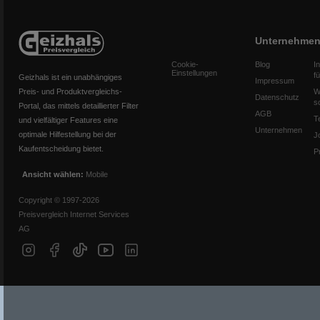
Unternehme
Cookie-
Blog
I
Einstellungen
f
Geizhals ist ein unabhängiges
Impressum
Preis- und Produktvergleichs-
W
Datenschutz
s
Portal, das mittels detaillierter Filter
AGB
T
und vielfältiger Features eine
Unternehmen
optimale Hilfestellung bei der
J
Kaufentscheidung bietet.
P
Ansicht wählen:
Mobile
Copyright © 1997-2026
Preisvergleich Internet Services
AG