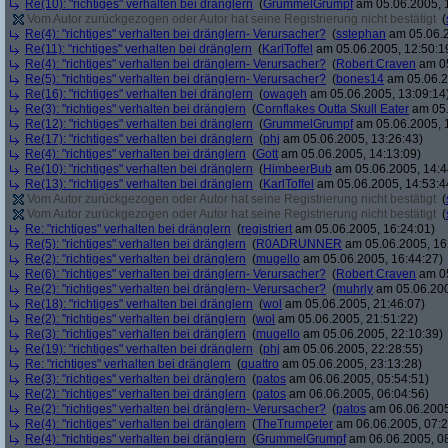
Re(10): "richtiges" verhalten bei dränglern
(
GrummelGrumpf
am 05.06.2005, 
Vom Autor zurückgezogen oder Autor hat seine Registrierung nicht bestätigt
(
Re(4): "richtiges" verhalten bei dränglern- Verursacher?
(
sstephan
am 05.06.2
Re(11): "richtiges" verhalten bei dränglern
(
KarlToffel
am 05.06.2005, 12:50:1
Re(4): "richtiges" verhalten bei dränglern- Verursacher?
(
Robert Craven
am 05
Re(5): "richtiges" verhalten bei dränglern- Verursacher?
(
bones14
am 05.06.2
Re(16): "richtiges" verhalten bei dränglern
(
owageh
am 05.06.2005, 13:09:14
Re(3): "richtiges" verhalten bei dränglern
(
Cornflakes Outta Skull Eater
am 05.
Re(12): "richtiges" verhalten bei dränglern
(
GrummelGrumpf
am 05.06.2005, 
Re(17): "richtiges" verhalten bei dränglern
(
phj
am 05.06.2005, 13:26:43)
Re(4): "richtiges" verhalten bei dränglern
(
Gott
am 05.06.2005, 14:13:09)
Re(10): "richtiges" verhalten bei dränglern
(
HimbeerBub
am 05.06.2005, 14:4
Re(13): "richtiges" verhalten bei dränglern
(
KarlToffel
am 05.06.2005, 14:53:4
Vom Autor zurückgezogen oder Autor hat seine Registrierung nicht bestätigt
(
Vom Autor zurückgezogen oder Autor hat seine Registrierung nicht bestätigt
(
Re: "richtiges" verhalten bei dränglern
(
registriert
am 05.06.2005, 16:24:01)
Re(5): "richtiges" verhalten bei dränglern
(
R0ADRUNNER
am 05.06.2005, 16
Re(2): "richtiges" verhalten bei dränglern
(
mugello
am 05.06.2005, 16:44:27)
Re(6): "richtiges" verhalten bei dränglern- Verursacher?
(
Robert Craven
am 05
Re(2): "richtiges" verhalten bei dränglern- Verursacher?
(
muhrly
am 05.06.200
Re(18): "richtiges" verhalten bei dränglern
(
wol
am 05.06.2005, 21:46:07)
Re(2): "richtiges" verhalten bei dränglern
(
wol
am 05.06.2005, 21:51:22)
Re(3): "richtiges" verhalten bei dränglern
(
mugello
am 05.06.2005, 22:10:39)
Re(19): "richtiges" verhalten bei dränglern
(
phj
am 05.06.2005, 22:28:55)
Re: "richtiges" verhalten bei dränglern
(
quattro
am 05.06.2005, 23:13:28)
Re(3): "richtiges" verhalten bei dränglern
(
patos
am 06.06.2005, 05:54:51)
Re(2): "richtiges" verhalten bei dränglern
(
patos
am 06.06.2005, 06:04:56)
Re(2): "richtiges" verhalten bei dränglern- Verursacher?
(
patos
am 06.06.2005
Re(4): "richtiges" verhalten bei dränglern
(
TheTrumpeter
am 06.06.2005, 07:2
Re(4): "richtiges" verhalten bei dränglern
(
GrummelGrumpf
am 06.06.2005, 08