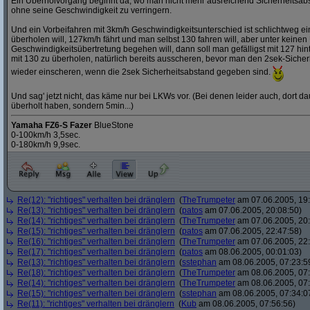
Ein Überholvorgang beginnt da, wo man nicht mehr ausreichend Sicherheitsa
ohne seine Geschwindigkeit zu verringern.
Und ein Vorbeifahren mit 3km/h Geschwindigkeitsunterschied ist schlichtweg e
überholen will, 127km/h fährt und man selbst 130 fahren will, aber unter keine
Geschwindigkeitsübertretung begehen will, dann soll man gefälligst mit 127 hin
mit 130 zu überholen, natürlich bereits ausscheren, bevor man den 2sek-Sicherh
wieder einscheren, wenn die 2sek Sicherheitsabstand gegeben sind.
Und sag' jetzt nicht, das käme nur bei LKWs vor. (Bei denen leider auch, dort dau
überholt haben, sondern 5min...)
Yamaha FZ6-S Fazer
BlueStone
0-100km/h 3,5sec.
0-180km/h 9,9sec.
Re(12): "richtiges" verhalten bei dränglern
(
TheTrumpeter
am 07.06.2005, 19:
Re(13): "richtiges" verhalten bei dränglern
(
patos
am 07.06.2005, 20:08:50)
Re(14): "richtiges" verhalten bei dränglern
(
TheTrumpeter
am 07.06.2005, 20:
Re(15): "richtiges" verhalten bei dränglern
(
patos
am 07.06.2005, 22:47:58)
Re(16): "richtiges" verhalten bei dränglern
(
TheTrumpeter
am 07.06.2005, 22:
Re(17): "richtiges" verhalten bei dränglern
(
patos
am 08.06.2005, 00:01:03)
Re(13): "richtiges" verhalten bei dränglern
(
sstephan
am 08.06.2005, 07:23:5
Re(18): "richtiges" verhalten bei dränglern
(
TheTrumpeter
am 08.06.2005, 07:
Re(14): "richtiges" verhalten bei dränglern
(
TheTrumpeter
am 08.06.2005, 07:
Re(15): "richtiges" verhalten bei dränglern
(
sstephan
am 08.06.2005, 07:34:0
Re(11): "richtiges" verhalten bei dränglern
(
Kub
am 08.06.2005, 07:56:56)