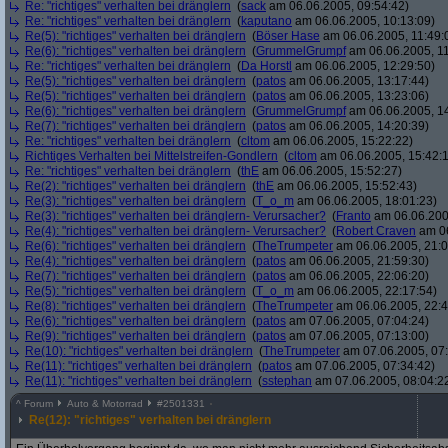
Re: "richtiges" verhalten bei dränglern
(
sack
am 06.06.2005, 09:54:42)
Re: "richtiges" verhalten bei dränglern
(
kaputano
am 06.06.2005, 10:13:09)
Re(5): "richtiges" verhalten bei dränglern
(
Böser Hase
am 06.06.2005, 11:49:
Re(6): "richtiges" verhalten bei dränglern
(
GrummelGrumpf
am 06.06.2005, 11
Re: "richtiges" verhalten bei dränglern
(
Da Horstl
am 06.06.2005, 12:29:50)
Re(5): "richtiges" verhalten bei dränglern
(
patos
am 06.06.2005, 13:17:44)
Re(5): "richtiges" verhalten bei dränglern
(
patos
am 06.06.2005, 13:23:06)
Re(6): "richtiges" verhalten bei dränglern
(
GrummelGrumpf
am 06.06.2005, 14
Re(7): "richtiges" verhalten bei dränglern
(
patos
am 06.06.2005, 14:20:39)
Re: "richtiges" verhalten bei dränglern
(
cltom
am 06.06.2005, 15:22:22)
Richtiges Verhalten bei Mittelstreifen-Gondlern
(
cltom
am 06.06.2005, 15:42:
Re: "richtiges" verhalten bei dränglern
(
thE
am 06.06.2005, 15:52:27)
Re(2): "richtiges" verhalten bei dränglern
(
thE
am 06.06.2005, 15:52:43)
Re(3): "richtiges" verhalten bei dränglern
(
T_o_m
am 06.06.2005, 18:01:23)
Re(3): "richtiges" verhalten bei dränglern- Verursacher?
(
Franto
am 06.06.2005
Re(4): "richtiges" verhalten bei dränglern- Verursacher?
(
Robert Craven
am 06
Re(6): "richtiges" verhalten bei dränglern
(
TheTrumpeter
am 06.06.2005, 21:0
Re(4): "richtiges" verhalten bei dränglern
(
patos
am 06.06.2005, 21:59:30)
Re(7): "richtiges" verhalten bei dränglern
(
patos
am 06.06.2005, 22:06:20)
Re(5): "richtiges" verhalten bei dränglern
(
T_o_m
am 06.06.2005, 22:17:54)
Re(8): "richtiges" verhalten bei dränglern
(
TheTrumpeter
am 06.06.2005, 22:4
Re(6): "richtiges" verhalten bei dränglern
(
patos
am 07.06.2005, 07:04:24)
Re(9): "richtiges" verhalten bei dränglern
(
patos
am 07.06.2005, 07:13:00)
Re(10): "richtiges" verhalten bei dränglern
(
TheTrumpeter
am 07.06.2005, 07:
Re(11): "richtiges" verhalten bei dränglern
(
patos
am 07.06.2005, 07:34:42)
Re(11): "richtiges" verhalten bei dränglern
(
sstephan
am 07.06.2005, 08:04:2
^
Forum
Auto & Motorrad
#
2501331
Re(12): "richtiges" verhalten bei dränglern