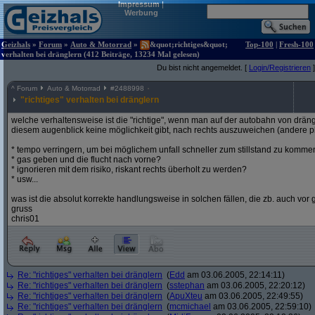
Impressum
|
Werbung
Geizhals
»
Forum
»
Auto & Motorrad
»
&quot;richtiges&quot;
Top-100
|
Fresh-100
verhalten bei dränglern (412 Beiträge, 13234 Mal gelesen)
Du bist nicht angemeldet. [
Login/Registrieren
]
^
Forum
Auto & Motorrad
#
2488998
"richtiges" verhalten bei dränglern
welche verhaltensweise ist die "richtige", wenn man auf der autobahn von dräng
diesem augenblick keine möglichkeit gibt, nach rechts auszuweichen (andere p
* tempo verringern, um bei möglichem unfall schneller zum stillstand zu komme
* gas geben und die flucht nach vorne?
* ignorieren mit dem risiko, riskant rechts überholt zu werden?
* usw...
was ist die absolut korrekte handlungsweise in solchen fällen, die zb. auch vor g
gruss
chris01
Re: "richtiges" verhalten bei dränglern
(
Edd
am 03.06.2005, 22:14:11)
Re: "richtiges" verhalten bei dränglern
(
sstephan
am 03.06.2005, 22:20:12)
Re: "richtiges" verhalten bei dränglern
(
ApuXteu
am 03.06.2005, 22:49:55)
Re: "richtiges" verhalten bei dränglern
(
mcmichael
am 03.06.2005, 22:59:10)