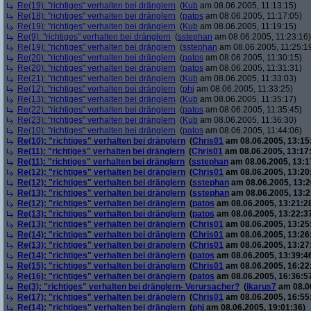
Re(19): "richtiges" verhalten bei dränglern
(
Kub
am 08.06.2005, 11:13:15)
Re(18): "richtiges" verhalten bei dränglern
(
patos
am 08.06.2005, 11:17:05)
Re(19): "richtiges" verhalten bei dränglern
(
Kub
am 08.06.2005, 11:19:15)
Re(9): "richtiges" verhalten bei dränglern
(
sstephan
am 08.06.2005, 11:23:16)
Re(19): "richtiges" verhalten bei dränglern
(
sstephan
am 08.06.2005, 11:25:1
Re(20): "richtiges" verhalten bei dränglern
(
patos
am 08.06.2005, 11:30:15)
Re(20): "richtiges" verhalten bei dränglern
(
patos
am 08.06.2005, 11:31:31)
Re(21): "richtiges" verhalten bei dränglern
(
Kub
am 08.06.2005, 11:33:03)
Re(12): "richtiges" verhalten bei dränglern
(
phj
am 08.06.2005, 11:33:25)
Re(13): "richtiges" verhalten bei dränglern
(
Kub
am 08.06.2005, 11:35:17)
Re(22): "richtiges" verhalten bei dränglern
(
patos
am 08.06.2005, 11:35:45)
Re(23): "richtiges" verhalten bei dränglern
(
Kub
am 08.06.2005, 11:36:30)
Re(10): "richtiges" verhalten bei dränglern
(
patos
am 08.06.2005, 11:44:06)
Re(10): "richtiges" verhalten bei dränglern
(
Chris01
am 08.06.2005, 13:15
Re(11): "richtiges" verhalten bei dränglern
(
Chris01
am 08.06.2005, 13:17
Re(11): "richtiges" verhalten bei dränglern
(
sstephan
am 08.06.2005, 13:1
Re(12): "richtiges" verhalten bei dränglern
(
Chris01
am 08.06.2005, 13:20
Re(12): "richtiges" verhalten bei dränglern
(
sstephan
am 08.06.2005, 13:2
Re(13): "richtiges" verhalten bei dränglern
(
sstephan
am 08.06.2005, 13:2
Re(12): "richtiges" verhalten bei dränglern
(
patos
am 08.06.2005, 13:21:2
Re(13): "richtiges" verhalten bei dränglern
(
patos
am 08.06.2005, 13:22:3
Re(13): "richtiges" verhalten bei dränglern
(
Chris01
am 08.06.2005, 13:25
Re(14): "richtiges" verhalten bei dränglern
(
Chris01
am 08.06.2005, 13:26
Re(13): "richtiges" verhalten bei dränglern
(
Chris01
am 08.06.2005, 13:27
Re(14): "richtiges" verhalten bei dränglern
(
patos
am 08.06.2005, 13:39:4
Re(15): "richtiges" verhalten bei dränglern
(
Chris01
am 08.06.2005, 16:22
Re(16): "richtiges" verhalten bei dränglern
(
patos
am 08.06.2005, 16:36:5
Re(3): "richtiges" verhalten bei dränglern- Verursacher?
(
ikarus7
am 08.06
Re(17): "richtiges" verhalten bei dränglern
(
Chris01
am 08.06.2005, 16:55
Re(14): "richtiges" verhalten bei dränglern
(
phj
am 08.06.2005, 19:01:36)