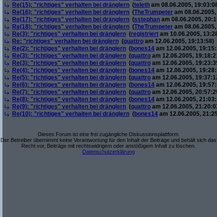
Re(15): "richtiges" verhalten bei dränglern
(
teleth
am 08.06.2005, 19:03:0
Re(16): "richtiges" verhalten bei dränglern
(
TheTrumpeter
am 08.06.2005, 
Re(17): "richtiges" verhalten bei dränglern
(
sstephan
am 08.06.2005, 20:1
Re(18): "richtiges" verhalten bei dränglern
(
TheTrumpeter
am 08.06.2005,
Re(3): "richtiges" verhalten bei dränglern
(
registriert
am 10.06.2005, 13:2
Re: "richtiges" verhalten bei dränglern
(
quattro
am 12.06.2005, 19:13:58)
Re(2): "richtiges" verhalten bei dränglern
(
bones14
am 12.06.2005, 19:15:
Re(3): "richtiges" verhalten bei dränglern
(
quattro
am 12.06.2005, 19:18:2
Re(3): "richtiges" verhalten bei dränglern
(
quattro
am 12.06.2005, 19:23:3
Re(4): "richtiges" verhalten bei dränglern
(
bones14
am 12.06.2005, 19:28:
Re(5): "richtiges" verhalten bei dränglern
(
quattro
am 12.06.2005, 19:37:1
Re(6): "richtiges" verhalten bei dränglern
(
bones14
am 12.06.2005, 19:57:
Re(7): "richtiges" verhalten bei dränglern
(
quattro
am 12.06.2005, 20:57:2
Re(8): "richtiges" verhalten bei dränglern
(
bones14
am 12.06.2005, 21:03:
Re(9): "richtiges" verhalten bei dränglern
(
quattro
am 12.06.2005, 21:20:0
Re(10): "richtiges" verhalten bei dränglern
(
bones14
am 12.06.2005, 21:25
Dieses Forum ist eine frei zugängliche Diskussionsplattform.
Der Betreiber übernimmt keine Verantwortung für den Inhalt der Beiträge und behält sich das
Recht vor, Beiträge mit rechtswidrigem oder anstößigem Inhalt zu löschen.
Datenschutzerklärung