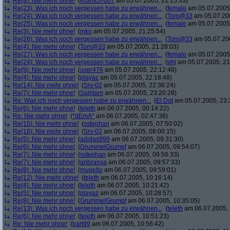
Re(8): Nie mehr ohne!
(
Kranich-007
am 05.07.2005, 21:15:33)
Re(23): Was ich noch vergessen habe zu erwähnen...
(
female
am 05.07.2005,
Re(24): Was ich noch vergessen habe zu erwähnen...
(
Tom@33
am 05.07.200
Re(25): Was ich noch vergessen habe zu erwähnen...
(
female
am 05.07.2005,
Re(3): Nie mehr ohne!
(
mko
am 05.07.2005, 21:25:54)
Re(26): Was ich noch vergessen habe zu erwähnen...
(
Tom@33
am 05.07.200
Re(4): Nie mehr ohne!
(
Tom@33
am 05.07.2005, 21:28:03)
Re(27): Was ich noch vergessen habe zu erwähnen...
(
female
am 05.07.2005,
Re(24): Was ich noch vergessen habe zu erwähnen...
(
phj
am 05.07.2005, 21
Re(9): Nie mehr ohne!
(
user476
am 05.07.2005, 22:12:48)
Re(4): Nie mehr ohne!
(
playaz
am 05.07.2005, 22:18:48)
Re(14): Nie mehr ohne!
(
Srv-02
am 05.07.2005, 22:36:24)
Re(7): Nie mehr ohne!
(
Sajhtam
am 05.07.2005, 23:20:28)
Re: Was ich noch vergessen habe zu erwähnen...
(
El Dot
am 05.07.2005, 23:
Re(6): Nie mehr ohne!
(
teleth
am 06.07.2005, 00:14:22)
Re: Nie mehr ohne!
(
*dEmA*
am 06.07.2005, 02:47:38)
Re(15): Nie mehr ohne!
(
sstephan
am 06.07.2005, 07:50:02)
Re(16): Nie mehr ohne!
(
Srv-02
am 06.07.2005, 08:00:15)
Re(5): Nie mehr ohne!
(
adidas999
am 06.07.2005, 09:31:30)
Re(6): Nie mehr ohne!
(
GrummelGrumpf
am 06.07.2005, 09:54:07)
Re(7): Nie mehr ohne!
(
sstephan
am 06.07.2005, 09:56:33)
Re(7): Nie mehr ohne!
(
anbransa
am 06.07.2005, 09:57:33)
Re(8): Nie mehr ohne!
(
mugello
am 06.07.2005, 09:59:01)
Re(12): Nie mehr ohne!
(
teleth
am 06.07.2005, 10:16:14)
Re(4): Nie mehr ohne!
(
teleth
am 06.07.2005, 10:21:42)
Re(5): Nie mehr ohne!
(
playaz
am 06.07.2005, 10:28:57)
Re(8): Nie mehr ohne!
(
GrummelGrumpf
am 06.07.2005, 10:35:05)
Re(13): Was ich noch vergessen habe zu erwähnen...
(
teleth
am 06.07.2005, 
Re(6): Nie mehr ohne!
(
teleth
am 06.07.2005, 10:51:23)
Re: Nie mehr ohne!
(
bart99
am 06.07.2005, 10:56:42)