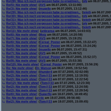
Re(28): Was ich noch vergessen habe zu erwähnen...
(
phj
am 06.07.2005, 
Re(5): Nie mehr ohne!
(
AVS
am 06.07.2005, 13:11:00)
Re(3): Nie mehr ohne!
(
mugello
am 06.07.2005, 13:12:46)
Re(29): Was ich noch vergessen habe zu erwähnen...
(
teleth
am 06.07.2005
Re(30): Was ich noch vergessen habe zu erwähnen...
(
phj
am 06.07.2005, 
Re(31): Was ich noch vergessen habe zu erwähnen...
(
teleth
am 06.07.2005
Re(32): Was ich noch vergessen habe zu erwähnen...
(
phj
am 06.07.2005, 
Re(33): Was ich noch vergessen habe zu erwähnen...
(
teleth
am 06.07.2005
Re(11): Nie mehr ohne!
(
anbransa
am 06.07.2005, 14:03:03)
Re(6): Nie mehr ohne!
(
Motz
am 06.07.2005, 14:20:59)
Re(7): Nie mehr ohne!
(
AVS
am 06.07.2005, 15:19:25)
Re(6): Nie mehr ohne!
(
Cereal_Poster
am 06.07.2005, 15:22:47)
Re(4): Nie mehr ohne!
(
Cereal_Poster
am 06.07.2005, 15:24:26)
Re(5): Nie mehr ohne!
(
mugello
am 06.07.2005, 15:47:31)
Re(7): Nie mehr ohne!
(
AVS
am 06.07.2005, 15:49:52)
Re(8): Nie mehr ohne!
(
Cereal_Poster
am 06.07.2005, 15:52:37)
Re(9): Nie mehr ohne!
(
AVS
am 06.07.2005, 15:53:38)
Re(10): Nie mehr ohne!
(
Cereal_Poster
am 06.07.2005, 15:56:29)
Re: Nie mehr ohne!
(
Dr. Watson
am 06.07.2005, 19:52:54)
Re(8): Nie mehr ohne!
(
thunder4
am 07.07.2005, 02:02:09)
Re(2): Nie mehr ohne!
(
Tom@33
am 07.07.2005, 12:19:55)
Re(2): Nie mehr ohne!
(
Tom@33
am 07.07.2005, 12:22:54)
Re(12): Nie mehr ohne!
(
Tom@33
am 07.07.2005, 12:23:30)
Re(2): Nie mehr ohne!
(
Tom@33
am 07.07.2005, 12:24:58)
Re(2): Nie mehr ohne!
(
Tom@33
am 07.07.2005, 12:29:54)
Re(6): Nie mehr ohne!
(
Superflo
am 18.07.2005, 18:49:45)
Re: Nie mehr ohne!
(
arctic
am 19.07.2005, 09:56:46)
Re(2): Nie mehr ohne!
(
Tom@33
am 19.07.2005, 15:09:45)