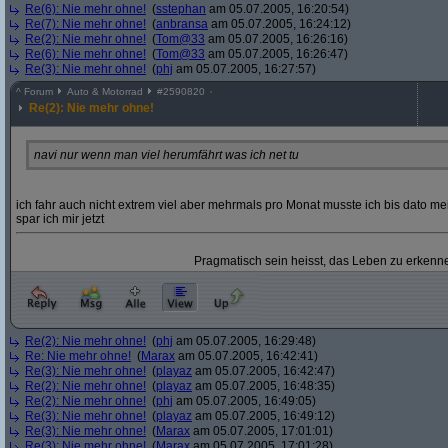
Re(6): Nie mehr ohne!
(
sstephan
am 05.07.2005, 16:20:54)
Re(7): Nie mehr ohne!
(
anbransa
am 05.07.2005, 16:24:12)
Re(2): Nie mehr ohne!
(
Tom@33
am 05.07.2005, 16:26:16)
Re(6): Nie mehr ohne!
(
Tom@33
am 05.07.2005, 16:26:47)
Re(3): Nie mehr ohne!
(
phj
am 05.07.2005, 16:27:57)
^
Forum
Auto & Motorrad
#
2590820
Re(2): Nie mehr ohne!
navi nur wenn man viel herumfährt was ich net tu
ich fahr auch nicht extrem viel aber mehrmals pro Monat musste ich bis dato 
spar ich mir jetzt
Pragmatisch sein heisst, das Leben zu erkenne
Re(2): Nie mehr ohne!
(
phj
am 05.07.2005, 16:29:48)
Re: Nie mehr ohne!
(
Marax
am 05.07.2005, 16:42:41)
Re(3): Nie mehr ohne!
(
playaz
am 05.07.2005, 16:42:47)
Re(2): Nie mehr ohne!
(
playaz
am 05.07.2005, 16:48:35)
Re(2): Nie mehr ohne!
(
phj
am 05.07.2005, 16:49:05)
Re(3): Nie mehr ohne!
(
playaz
am 05.07.2005, 16:49:12)
Re(3): Nie mehr ohne!
(
Marax
am 05.07.2005, 17:01:01)
Re(3): Nie mehr ohne!
(
Marax
am 05.07.2005, 17:01:28)