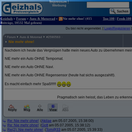
Impressum
|
Werbung
Geizhals
»
Forum
»
Auto & Motorrad
»
Nie mehr ohne! (415
Top-100
|
Fresh-100
Beiträge, 10532 Mal gelesen)
Du bist nicht angemeldet. [
Login/Registrieren
]
^
Forum
Auto & Motorrad
#
2590563
Nie mehr ohne!
Nachdem ich heute das Vergnügen hatte mein neues Auto zu übernehmen mein
NIE mehr ein Auto OHNE Tempomat.
NIE mehr ein Auto OHNE Navi.
NIE mehr ein Auto OHNE Regensensor (heute hat sichs ausgezahlt!).
Es macht einfach mehr Spaß!!!!!!
Pragmatisch sein heisst, das Leben zu erkenne
Re: Nie mehr ohne!
(
Akilae
am 05.07.2005, 15:38:00)
Re: Nie mehr ohne!
(
Gott
am 05.07.2005, 15:38:12)
Re(2): Nie mehr ohne!
(
Tom@33
am 05.07.2005, 15:39:33)