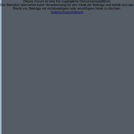
Dieses Forum ist eine frei zugängliche Diskussionsplattform.
Der Betreiber übernimmt keine Verantwortung für den Inhalt der Beiträge und behält sich das
Recht vor, Beiträge mit rechtswidrigem oder anstößigem Inhalt zu löschen.
Datenschutzerklärung