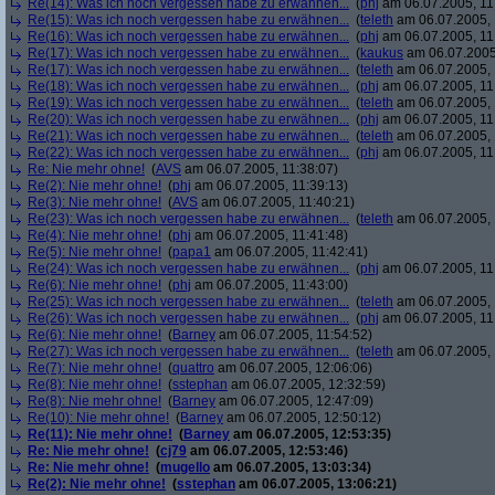
Re(14): Was ich noch vergessen habe zu erwähnen...
(
phj
am 06.07.2005, 11
Re(15): Was ich noch vergessen habe zu erwähnen...
(
teleth
am 06.07.2005, 
Re(16): Was ich noch vergessen habe zu erwähnen...
(
phj
am 06.07.2005, 11
Re(17): Was ich noch vergessen habe zu erwähnen...
(
kaukus
am 06.07.2005,
Re(17): Was ich noch vergessen habe zu erwähnen...
(
teleth
am 06.07.2005, 
Re(18): Was ich noch vergessen habe zu erwähnen...
(
phj
am 06.07.2005, 11
Re(19): Was ich noch vergessen habe zu erwähnen...
(
teleth
am 06.07.2005, 
Re(20): Was ich noch vergessen habe zu erwähnen...
(
phj
am 06.07.2005, 11
Re(21): Was ich noch vergessen habe zu erwähnen...
(
teleth
am 06.07.2005, 
Re(22): Was ich noch vergessen habe zu erwähnen...
(
phj
am 06.07.2005, 11
Re: Nie mehr ohne!
(
AVS
am 06.07.2005, 11:38:07)
Re(2): Nie mehr ohne!
(
phj
am 06.07.2005, 11:39:13)
Re(3): Nie mehr ohne!
(
AVS
am 06.07.2005, 11:40:21)
Re(23): Was ich noch vergessen habe zu erwähnen...
(
teleth
am 06.07.2005, 
Re(4): Nie mehr ohne!
(
phj
am 06.07.2005, 11:41:48)
Re(5): Nie mehr ohne!
(
papa1
am 06.07.2005, 11:42:41)
Re(24): Was ich noch vergessen habe zu erwähnen...
(
phj
am 06.07.2005, 11
Re(6): Nie mehr ohne!
(
phj
am 06.07.2005, 11:43:00)
Re(25): Was ich noch vergessen habe zu erwähnen...
(
teleth
am 06.07.2005, 
Re(26): Was ich noch vergessen habe zu erwähnen...
(
phj
am 06.07.2005, 11
Re(6): Nie mehr ohne!
(
Barney
am 06.07.2005, 11:54:52)
Re(27): Was ich noch vergessen habe zu erwähnen...
(
teleth
am 06.07.2005, 
Re(7): Nie mehr ohne!
(
quattro
am 06.07.2005, 12:06:06)
Re(8): Nie mehr ohne!
(
sstephan
am 06.07.2005, 12:32:59)
Re(8): Nie mehr ohne!
(
Barney
am 06.07.2005, 12:47:09)
Re(10): Nie mehr ohne!
(
Barney
am 06.07.2005, 12:50:12)
Re(11): Nie mehr ohne!
(
Barney
am 06.07.2005, 12:53:35)
Re: Nie mehr ohne!
(
cj79
am 06.07.2005, 12:53:46)
Re: Nie mehr ohne!
(
mugello
am 06.07.2005, 13:03:34)
Re(2): Nie mehr ohne!
(
sstephan
am 06.07.2005, 13:06:21)