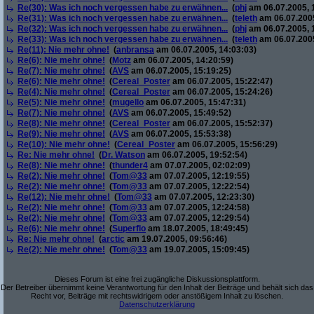
Re(30): Was ich noch vergessen habe zu erwähnen...
(
phj
am 06.07.2005, 
Re(31): Was ich noch vergessen habe zu erwähnen...
(
teleth
am 06.07.2005
Re(32): Was ich noch vergessen habe zu erwähnen...
(
phj
am 06.07.2005, 
Re(33): Was ich noch vergessen habe zu erwähnen...
(
teleth
am 06.07.2005
Re(11): Nie mehr ohne!
(
anbransa
am 06.07.2005, 14:03:03)
Re(6): Nie mehr ohne!
(
Motz
am 06.07.2005, 14:20:59)
Re(7): Nie mehr ohne!
(
AVS
am 06.07.2005, 15:19:25)
Re(6): Nie mehr ohne!
(
Cereal_Poster
am 06.07.2005, 15:22:47)
Re(4): Nie mehr ohne!
(
Cereal_Poster
am 06.07.2005, 15:24:26)
Re(5): Nie mehr ohne!
(
mugello
am 06.07.2005, 15:47:31)
Re(7): Nie mehr ohne!
(
AVS
am 06.07.2005, 15:49:52)
Re(8): Nie mehr ohne!
(
Cereal_Poster
am 06.07.2005, 15:52:37)
Re(9): Nie mehr ohne!
(
AVS
am 06.07.2005, 15:53:38)
Re(10): Nie mehr ohne!
(
Cereal_Poster
am 06.07.2005, 15:56:29)
Re: Nie mehr ohne!
(
Dr. Watson
am 06.07.2005, 19:52:54)
Re(8): Nie mehr ohne!
(
thunder4
am 07.07.2005, 02:02:09)
Re(2): Nie mehr ohne!
(
Tom@33
am 07.07.2005, 12:19:55)
Re(2): Nie mehr ohne!
(
Tom@33
am 07.07.2005, 12:22:54)
Re(12): Nie mehr ohne!
(
Tom@33
am 07.07.2005, 12:23:30)
Re(2): Nie mehr ohne!
(
Tom@33
am 07.07.2005, 12:24:58)
Re(2): Nie mehr ohne!
(
Tom@33
am 07.07.2005, 12:29:54)
Re(6): Nie mehr ohne!
(
Superflo
am 18.07.2005, 18:49:45)
Re: Nie mehr ohne!
(
arctic
am 19.07.2005, 09:56:46)
Re(2): Nie mehr ohne!
(
Tom@33
am 19.07.2005, 15:09:45)
Dieses Forum ist eine frei zugängliche Diskussionsplattform.
Der Betreiber übernimmt keine Verantwortung für den Inhalt der Beiträge und behält sich das
Recht vor, Beiträge mit rechtswidrigem oder anstößigem Inhalt zu löschen.
Datenschutzerklärung