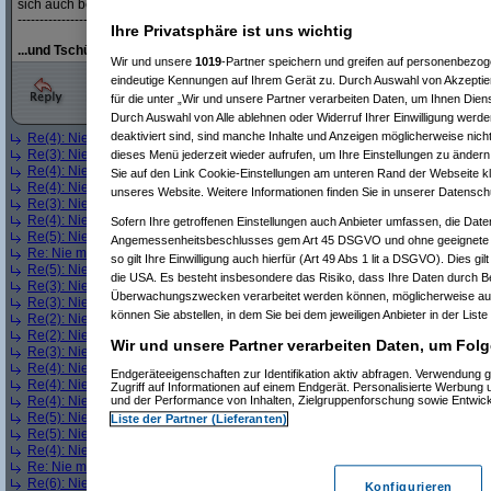
sich auch bei schönstem Sonnenschein ein, aber das habe ich erklärt gekriegt!
----------------------------------------------------------------------------------
Ihre Privatsphäre ist uns wichtig
...und Tschüss!!
Wir und unsere
1019
-Partner speichern und greifen auf personenbezo
eindeutige Kennungen auf Ihrem Gerät zu. Durch Auswahl von Akzeptier
für die unter „Wir und unsere Partner verarbeiten Daten, um Ihnen Dien
Durch Auswahl von Alle ablehnen oder Widerruf Ihrer Einwilligung werde
deaktiviert sind, sind manche Inhalte und Anzeigen möglicherweise nicht
Re(4): Nie mehr ohne!
(
Tom@33
am 05.07.2005, 17:54:49)
Re(3): Nie mehr ohne!
(
Entity
am 05.07.2005, 17:55:51)
dieses Menü jederzeit wieder aufrufen, um Ihre Einstellungen zu ändern 
Re(4): Nie mehr ohne!
(
Tom@33
am 05.07.2005, 17:56:11)
Sie auf den Link Cookie-Einstellungen am unteren Rand der Webseite kli
Re(4): Nie mehr ohne!
(
Tom@33
am 05.07.2005, 17:56:55)
unseres Website. Weitere Informationen finden Sie in unserer Datensch
Re(3): Nie mehr ohne!
(
dizo
am 05.07.2005, 18:20:53)
Re(4): Nie mehr ohne!
(
Tom@33
am 05.07.2005, 18:24:50)
Sofern Ihre getroffenen Einstellungen auch Anbieter umfassen, die Daten
Re(5): Nie mehr ohne!
(
phj
am 05.07.2005, 18:38:55)
Angemessenheitsbeschlusses gem Art 45 DSGVO und ohne geeignete G
Re: Nie mehr ohne!
(
T_o_m
am 05.07.2005, 18:39:07)
so gilt Ihre Einwilligung auch hierfür (Art 49 Abs 1 lit a DSGVO). Dies gi
Re(5): Nie mehr ohne!
(
phj
am 05.07.2005, 18:40:13)
die USA. Es besteht insbesondere das Risiko, dass Ihre Daten durch B
Re(3): Nie mehr ohne!
(
phj
am 05.07.2005, 18:41:54)
Überwachungszwecken verarbeitet werden können, möglicherweise auc
Re(3): Nie mehr ohne!
(
phj
am 05.07.2005, 18:43:01)
können Sie abstellen, in dem Sie bei dem jeweiligen Anbieter in der Liste
Re(2): Nie mehr ohne!
(
sstephan
am 05.07.2005, 18:43:30)
Re(2): Nie mehr ohne!
(
Tom@33
am 05.07.2005, 18:43:31)
Wir und unsere Partner verarbeiten Daten, um Folg
Re(3): Nie mehr ohne!
(
sstephan
am 05.07.2005, 18:44:23)
Re(4): Nie mehr ohne!
(
Tom@33
am 05.07.2005, 18:44:27)
Endgeräteeigenschaften zur Identifikation aktiv abfragen. Verwendung 
Re(4): Nie mehr ohne!
(
phj
am 05.07.2005, 18:44:41)
Zugriff auf Informationen auf einem Endgerät. Personalisierte Werbung
Re(4): Nie mehr ohne!
(
Tom@33
am 05.07.2005, 18:47:36)
und der Performance von Inhalten, Zielgruppenforschung sowie Entwic
Re(5): Nie mehr ohne!
(
phj
am 05.07.2005, 18:48:08)
Liste der Partner (Lieferanten)
Re(5): Nie mehr ohne!
(
phj
am 05.07.2005, 18:48:49)
Re(4): Nie mehr ohne!
(
Tom@33
am 05.07.2005, 18:49:09)
Re: Nie mehr ohne!
(
empire
am 05.07.2005, 18:49:14)
Re(6): Nie mehr ohne!
(
Tom@33
am 05.07.2005, 18:49:51)
Konfigurieren