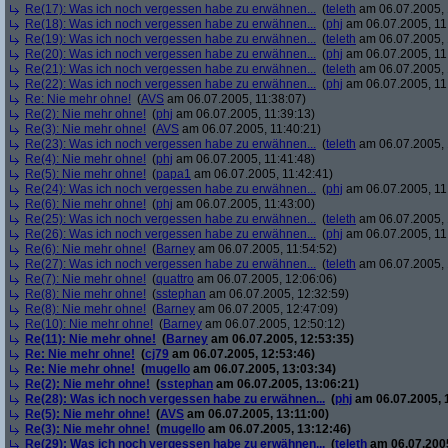
Re(17): Was ich noch vergessen habe zu erwähnen...
(
teleth
am 06.07.2005, 
Re(18): Was ich noch vergessen habe zu erwähnen...
(
phj
am 06.07.2005, 11
Re(19): Was ich noch vergessen habe zu erwähnen...
(
teleth
am 06.07.2005, 
Re(20): Was ich noch vergessen habe zu erwähnen...
(
phj
am 06.07.2005, 11
Re(21): Was ich noch vergessen habe zu erwähnen...
(
teleth
am 06.07.2005, 
Re(22): Was ich noch vergessen habe zu erwähnen...
(
phj
am 06.07.2005, 11
Re: Nie mehr ohne!
(
AVS
am 06.07.2005, 11:38:07)
Re(2): Nie mehr ohne!
(
phj
am 06.07.2005, 11:39:13)
Re(3): Nie mehr ohne!
(
AVS
am 06.07.2005, 11:40:21)
Re(23): Was ich noch vergessen habe zu erwähnen...
(
teleth
am 06.07.2005, 
Re(4): Nie mehr ohne!
(
phj
am 06.07.2005, 11:41:48)
Re(5): Nie mehr ohne!
(
papa1
am 06.07.2005, 11:42:41)
Re(24): Was ich noch vergessen habe zu erwähnen...
(
phj
am 06.07.2005, 11
Re(6): Nie mehr ohne!
(
phj
am 06.07.2005, 11:43:00)
Re(25): Was ich noch vergessen habe zu erwähnen...
(
teleth
am 06.07.2005, 
Re(26): Was ich noch vergessen habe zu erwähnen...
(
phj
am 06.07.2005, 11
Re(6): Nie mehr ohne!
(
Barney
am 06.07.2005, 11:54:52)
Re(27): Was ich noch vergessen habe zu erwähnen...
(
teleth
am 06.07.2005, 
Re(7): Nie mehr ohne!
(
quattro
am 06.07.2005, 12:06:06)
Re(8): Nie mehr ohne!
(
sstephan
am 06.07.2005, 12:32:59)
Re(8): Nie mehr ohne!
(
Barney
am 06.07.2005, 12:47:09)
Re(10): Nie mehr ohne!
(
Barney
am 06.07.2005, 12:50:12)
Re(11): Nie mehr ohne!
(
Barney
am 06.07.2005, 12:53:35)
Re: Nie mehr ohne!
(
cj79
am 06.07.2005, 12:53:46)
Re: Nie mehr ohne!
(
mugello
am 06.07.2005, 13:03:34)
Re(2): Nie mehr ohne!
(
sstephan
am 06.07.2005, 13:06:21)
Re(28): Was ich noch vergessen habe zu erwähnen...
(
phj
am 06.07.2005, 
Re(5): Nie mehr ohne!
(
AVS
am 06.07.2005, 13:11:00)
Re(3): Nie mehr ohne!
(
mugello
am 06.07.2005, 13:12:46)
Re(29): Was ich noch vergessen habe zu erwähnen...
(
teleth
am 06.07.2005