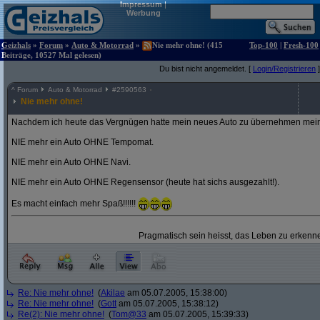
Impressum
|
Werbung
Geizhals
»
Forum
»
Auto & Motorrad
»
Nie mehr ohne! (415
Top-100
|
Fresh-100
Beiträge, 10527 Mal gelesen)
Du bist nicht angemeldet. [
Login/Registrieren
]
^
Forum
Auto & Motorrad
#
2590563
Nie mehr ohne!
Nachdem ich heute das Vergnügen hatte mein neues Auto zu übernehmen mein
NIE mehr ein Auto OHNE Tempomat.
NIE mehr ein Auto OHNE Navi.
NIE mehr ein Auto OHNE Regensensor (heute hat sichs ausgezahlt!).
Es macht einfach mehr Spaß!!!!!!
Pragmatisch sein heisst, das Leben zu erkenne
Re: Nie mehr ohne!
(
Akilae
am 05.07.2005, 15:38:00)
Re: Nie mehr ohne!
(
Gott
am 05.07.2005, 15:38:12)
Re(2): Nie mehr ohne!
(
Tom@33
am 05.07.2005, 15:39:33)