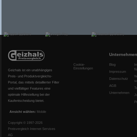
Unternehme
Cookie-
Blog
I
Einstellungen
f
Geizhals ist ein unabhängiges
Impressum
Preis- und Produktvergleichs-
W
Datenschutz
s
Portal, das mittels detaillierter Filter
AGB
T
und vielfältiger Features eine
Unternehmen
optimale Hilfestellung bei der
J
Kaufentscheidung bietet.
P
Ansicht wählen:
Mobile
Copyright © 1997-2026
Preisvergleich Internet Services
AG