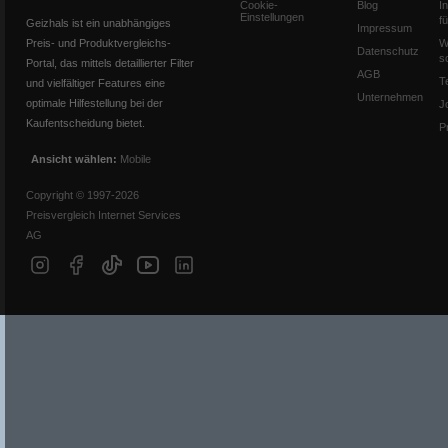
Cookie-
Blog
I
Einstellungen
f
Geizhals ist ein unabhängiges
Impressum
Preis- und Produktvergleichs-
W
Datenschutz
s
Portal, das mittels detaillierter Filter
AGB
T
und vielfältiger Features eine
Unternehmen
optimale Hilfestellung bei der
J
Kaufentscheidung bietet.
P
Ansicht wählen:
Mobile
Copyright © 1997-2026
Preisvergleich Internet Services
AG