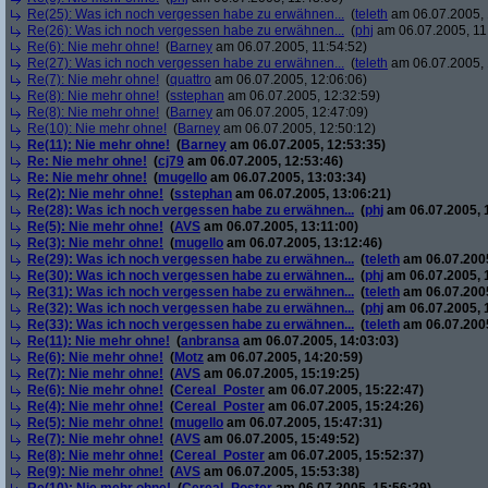
Re(25): Was ich noch vergessen habe zu erwähnen...
(
teleth
am 06.07.2005, 
Re(26): Was ich noch vergessen habe zu erwähnen...
(
phj
am 06.07.2005, 11
Re(6): Nie mehr ohne!
(
Barney
am 06.07.2005, 11:54:52)
Re(27): Was ich noch vergessen habe zu erwähnen...
(
teleth
am 06.07.2005, 
Re(7): Nie mehr ohne!
(
quattro
am 06.07.2005, 12:06:06)
Re(8): Nie mehr ohne!
(
sstephan
am 06.07.2005, 12:32:59)
Re(8): Nie mehr ohne!
(
Barney
am 06.07.2005, 12:47:09)
Re(10): Nie mehr ohne!
(
Barney
am 06.07.2005, 12:50:12)
Re(11): Nie mehr ohne!
(
Barney
am 06.07.2005, 12:53:35)
Re: Nie mehr ohne!
(
cj79
am 06.07.2005, 12:53:46)
Re: Nie mehr ohne!
(
mugello
am 06.07.2005, 13:03:34)
Re(2): Nie mehr ohne!
(
sstephan
am 06.07.2005, 13:06:21)
Re(28): Was ich noch vergessen habe zu erwähnen...
(
phj
am 06.07.2005, 
Re(5): Nie mehr ohne!
(
AVS
am 06.07.2005, 13:11:00)
Re(3): Nie mehr ohne!
(
mugello
am 06.07.2005, 13:12:46)
Re(29): Was ich noch vergessen habe zu erwähnen...
(
teleth
am 06.07.2005
Re(30): Was ich noch vergessen habe zu erwähnen...
(
phj
am 06.07.2005, 
Re(31): Was ich noch vergessen habe zu erwähnen...
(
teleth
am 06.07.2005
Re(32): Was ich noch vergessen habe zu erwähnen...
(
phj
am 06.07.2005, 
Re(33): Was ich noch vergessen habe zu erwähnen...
(
teleth
am 06.07.2005
Re(11): Nie mehr ohne!
(
anbransa
am 06.07.2005, 14:03:03)
Re(6): Nie mehr ohne!
(
Motz
am 06.07.2005, 14:20:59)
Re(7): Nie mehr ohne!
(
AVS
am 06.07.2005, 15:19:25)
Re(6): Nie mehr ohne!
(
Cereal_Poster
am 06.07.2005, 15:22:47)
Re(4): Nie mehr ohne!
(
Cereal_Poster
am 06.07.2005, 15:24:26)
Re(5): Nie mehr ohne!
(
mugello
am 06.07.2005, 15:47:31)
Re(7): Nie mehr ohne!
(
AVS
am 06.07.2005, 15:49:52)
Re(8): Nie mehr ohne!
(
Cereal_Poster
am 06.07.2005, 15:52:37)
Re(9): Nie mehr ohne!
(
AVS
am 06.07.2005, 15:53:38)