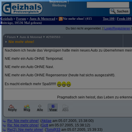
Impressum
|
Werbung
Geizhals
»
Forum
»
Auto & Motorrad
»
Nie mehr ohne! (415
Top-100
|
Fresh-100
Beiträge, 10536 Mal gelesen)
Du bist nicht angemeldet. [
Login/Registrieren
]
^
Forum
Auto & Motorrad
#
2590563
Nie mehr ohne!
Nachdem ich heute das Vergnügen hatte mein neues Auto zu übernehmen mein
NIE mehr ein Auto OHNE Tempomat.
NIE mehr ein Auto OHNE Navi.
NIE mehr ein Auto OHNE Regensensor (heute hat sichs ausgezahlt!).
Es macht einfach mehr Spaß!!!!!!
Pragmatisch sein heisst, das Leben zu erkenne
Re: Nie mehr ohne!
(
Akilae
am 05.07.2005, 15:38:00)
Re: Nie mehr ohne!
(
Gott
am 05.07.2005, 15:38:12)
Re(2): Nie mehr ohne!
(
Tom@33
am 05.07.2005, 15:39:33)