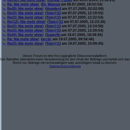
Re(10): Nie mehr ohne!
(
Cereal_Poster
am 06.07.2005, 15:56:29)
Re: Nie mehr ohne!
(
Dr. Watson
am 06.07.2005, 19:52:54)
Re(8): Nie mehr ohne!
(
thunder4
am 07.07.2005, 02:02:09)
Re(2): Nie mehr ohne!
(
Tom@33
am 07.07.2005, 12:19:55)
Re(2): Nie mehr ohne!
(
Tom@33
am 07.07.2005, 12:22:54)
Re(12): Nie mehr ohne!
(
Tom@33
am 07.07.2005, 12:23:30)
Re(2): Nie mehr ohne!
(
Tom@33
am 07.07.2005, 12:24:58)
Re(2): Nie mehr ohne!
(
Tom@33
am 07.07.2005, 12:29:54)
Re(6): Nie mehr ohne!
(
Superflo
am 18.07.2005, 18:49:45)
Re: Nie mehr ohne!
(
arctic
am 19.07.2005, 09:56:46)
Re(2): Nie mehr ohne!
(
Tom@33
am 19.07.2005, 15:09:45)
Dieses Forum ist eine frei zugängliche Diskussionsplattform.
Der Betreiber übernimmt keine Verantwortung für den Inhalt der Beiträge und behält sich das
Recht vor, Beiträge mit rechtswidrigem oder anstößigem Inhalt zu löschen.
Datenschutzerklärung