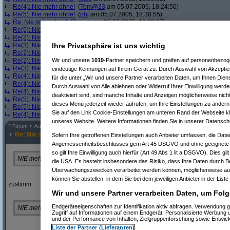
Re(4): Nie mehr ohne!
(
Tom@33
am 05.07.2005, 18:24:50)
Re(5): Nie mehr ohne!
(
phj
am 05.07.2005, 18:38:55)
Re: Nie mehr ohne!
(
T_o_m
am 05.07.2005, 18:39:07)
Re(5): Nie mehr ohne!
(
phj
am 05.07.2005, 18:40:13)
Re(3): Nie mehr ohne!
(
phj
am 05.07.2005, 18:41:54)
Re(3): Nie mehr ohne!
(
phj
am 05.07.2005, 18:43:01)
Ihre Privatsphäre ist uns wichtig
Re(2): Nie mehr ohne!
(
sstephan
am 05.07.2005, 18:43:30)
Re(2): Nie mehr ohne!
(
Tom@33
am 05.07.2005, 18:43:31)
Wir und unsere
1019
-Partner speichern und greifen auf personenbezo
Re(3): Nie mehr ohne!
(
sstephan
am 05.07.2005, 18:44:23)
eindeutige Kennungen auf Ihrem Gerät zu. Durch Auswahl von Akzeptier
Re(4): Nie mehr ohne!
(
Tom@33
am 05.07.2005, 18:44:27)
für die unter „Wir und unsere Partner verarbeiten Daten, um Ihnen Dien
Re(4): Nie mehr ohne!
(
phj
am 05.07.2005, 18:44:41)
Durch Auswahl von Alle ablehnen oder Widerruf Ihrer Einwilligung werde
Re(4): Nie mehr ohne!
(
Tom@33
am 05.07.2005, 18:47:36)
deaktiviert sind, sind manche Inhalte und Anzeigen möglicherweise nicht
Re(5): Nie mehr ohne!
(
phj
am 05.07.2005, 18:48:08)
dieses Menü jederzeit wieder aufrufen, um Ihre Einstellungen zu ändern 
Re(5): Nie mehr ohne!
(
phj
am 05.07.2005, 18:48:49)
Sie auf den Link Cookie-Einstellungen am unteren Rand der Webseite kli
Re(4): Nie mehr ohne!
(
Tom@33
am 05.07.2005, 18:49:09)
unseres Website. Weitere Informationen finden Sie in unserer Datensch
^
Forum
Auto & Motorrad
#
2591436
Re: Nie mehr ohne!
Sofern Ihre getroffenen Einstellungen auch Anbieter umfassen, die Daten
Angemessenheitsbeschlusses gem Art 45 DSGVO und ohne geeignete G
so gilt Ihre Einwilligung auch hierfür (Art 49 Abs 1 lit a DSGVO). Dies gi
NIE mehr ein Auto OHNE Tempomat.
die USA. Es besteht insbesondere das Risiko, dass Ihre Daten durch B
Überwachungszwecken verarbeitet werden können, möglicherweise auc
können Sie abstellen, in dem Sie bei dem jeweiligen Anbieter in der Liste
zustimm
Wir und unsere Partner verarbeiten Daten, um Folg
Endgeräteeigenschaften zur Identifikation aktiv abfragen. Verwendung 
NIE mehr ein Auto OHNE Navi.
Zugriff auf Informationen auf einem Endgerät. Personalisierte Werbung
und der Performance von Inhalten, Zielgruppenforschung sowie Entwic
Liste der Partner (Lieferanten)