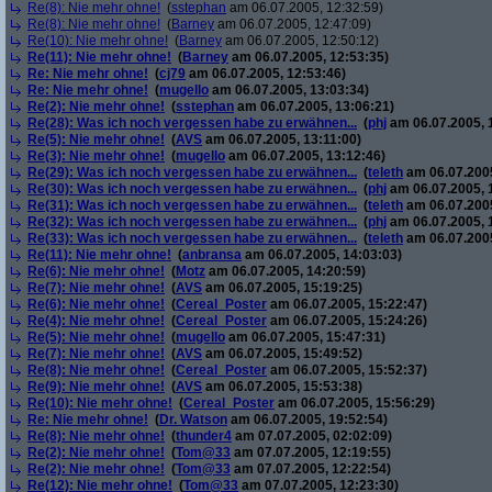
Re(8): Nie mehr ohne!
(
sstephan
am 06.07.2005, 12:32:59)
Re(8): Nie mehr ohne!
(
Barney
am 06.07.2005, 12:47:09)
Re(10): Nie mehr ohne!
(
Barney
am 06.07.2005, 12:50:12)
Re(11): Nie mehr ohne!
(
Barney
am 06.07.2005, 12:53:35)
Re: Nie mehr ohne!
(
cj79
am 06.07.2005, 12:53:46)
Re: Nie mehr ohne!
(
mugello
am 06.07.2005, 13:03:34)
Re(2): Nie mehr ohne!
(
sstephan
am 06.07.2005, 13:06:21)
Re(28): Was ich noch vergessen habe zu erwähnen...
(
phj
am 06.07.2005, 
Re(5): Nie mehr ohne!
(
AVS
am 06.07.2005, 13:11:00)
Re(3): Nie mehr ohne!
(
mugello
am 06.07.2005, 13:12:46)
Re(29): Was ich noch vergessen habe zu erwähnen...
(
teleth
am 06.07.2005
Re(30): Was ich noch vergessen habe zu erwähnen...
(
phj
am 06.07.2005, 
Re(31): Was ich noch vergessen habe zu erwähnen...
(
teleth
am 06.07.2005
Re(32): Was ich noch vergessen habe zu erwähnen...
(
phj
am 06.07.2005, 
Re(33): Was ich noch vergessen habe zu erwähnen...
(
teleth
am 06.07.2005
Re(11): Nie mehr ohne!
(
anbransa
am 06.07.2005, 14:03:03)
Re(6): Nie mehr ohne!
(
Motz
am 06.07.2005, 14:20:59)
Re(7): Nie mehr ohne!
(
AVS
am 06.07.2005, 15:19:25)
Re(6): Nie mehr ohne!
(
Cereal_Poster
am 06.07.2005, 15:22:47)
Re(4): Nie mehr ohne!
(
Cereal_Poster
am 06.07.2005, 15:24:26)
Re(5): Nie mehr ohne!
(
mugello
am 06.07.2005, 15:47:31)
Re(7): Nie mehr ohne!
(
AVS
am 06.07.2005, 15:49:52)
Re(8): Nie mehr ohne!
(
Cereal_Poster
am 06.07.2005, 15:52:37)
Re(9): Nie mehr ohne!
(
AVS
am 06.07.2005, 15:53:38)
Re(10): Nie mehr ohne!
(
Cereal_Poster
am 06.07.2005, 15:56:29)
Re: Nie mehr ohne!
(
Dr. Watson
am 06.07.2005, 19:52:54)
Re(8): Nie mehr ohne!
(
thunder4
am 07.07.2005, 02:02:09)
Re(2): Nie mehr ohne!
(
Tom@33
am 07.07.2005, 12:19:55)
Re(2): Nie mehr ohne!
(
Tom@33
am 07.07.2005, 12:22:54)
Re(12): Nie mehr ohne!
(
Tom@33
am 07.07.2005, 12:23:30)