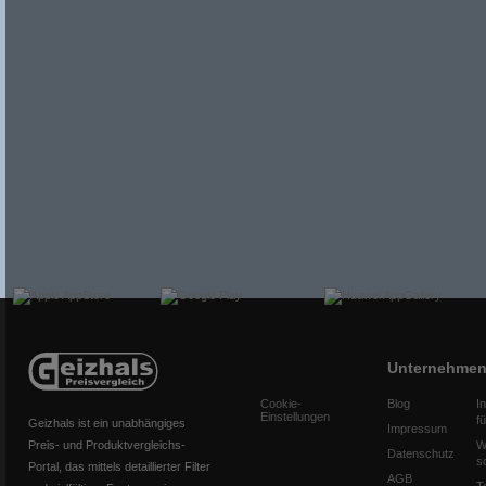
Unternehme
Cookie-
Blog
I
Einstellungen
f
Geizhals ist ein unabhängiges
Impressum
Preis- und Produktvergleichs-
W
Datenschutz
s
Portal, das mittels detaillierter Filter
AGB