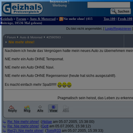
Impressum
|
Werbung
Geizhals
»
Forum
»
Auto & Motorrad
»
Nie mehr ohne! (415
Top-100
|
Fresh-100
Beiträge, 10536 Mal gelesen)
Du bist nicht angemeldet. [
Login/Registrieren
]
^
Forum
Auto & Motorrad
#
2590563
Nie mehr ohne!
Nachdem ich heute das Vergnügen hatte mein neues Auto zu übernehmen mein
NIE mehr ein Auto OHNE Tempomat.
NIE mehr ein Auto OHNE Navi.
NIE mehr ein Auto OHNE Regensensor (heute hat sichs ausgezahlt!).
Es macht einfach mehr Spaß!!!!!!
Pragmatisch sein heisst, das Leben zu erkenne
Re: Nie mehr ohne!
(
Akilae
am 05.07.2005, 15:38:00)
Re: Nie mehr ohne!
(
Gott
am 05.07.2005, 15:38:12)
Re(2): Nie mehr ohne!
(
Tom@33
am 05.07.2005, 15:39:33)