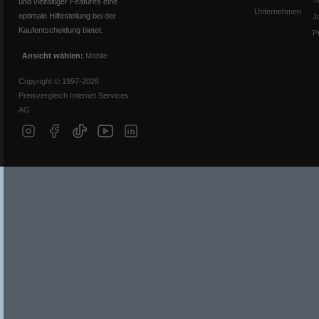
T
und vielfältiger Features eine
Unternehmen
optimale Hilfestellung bei der
J
Kaufentscheidung bietet.
P
Ansicht wählen:
Mobile
Copyright © 1997-2026
Preisvergleich Internet Services
AG