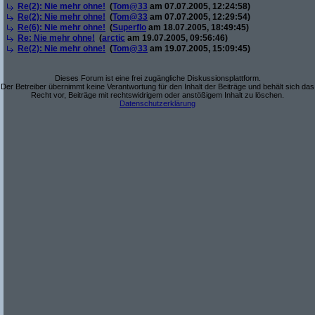
Re(2): Nie mehr ohne!
(
Tom@33
am 07.07.2005, 12:24:58)
Re(2): Nie mehr ohne!
(
Tom@33
am 07.07.2005, 12:29:54)
Re(6): Nie mehr ohne!
(
Superflo
am 18.07.2005, 18:49:45)
Re: Nie mehr ohne!
(
arctic
am 19.07.2005, 09:56:46)
Re(2): Nie mehr ohne!
(
Tom@33
am 19.07.2005, 15:09:45)
Dieses Forum ist eine frei zugängliche Diskussionsplattform.
Der Betreiber übernimmt keine Verantwortung für den Inhalt der Beiträge und behält sich das
Recht vor, Beiträge mit rechtswidrigem oder anstößigem Inhalt zu löschen.
Datenschutzerklärung