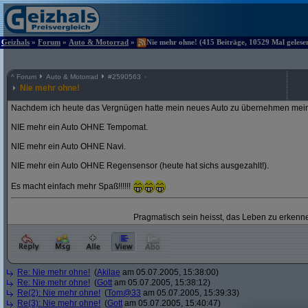
Geizhals
»
Forum
»
Auto & Motorrad
»
Nie mehr ohne! (415 Beiträge, 10529 Mal gelese
^
Forum
Auto & Motorrad
#
2590563
Nie mehr ohne!
Nachdem ich heute das Vergnügen hatte mein neues Auto zu übernehmen mein
NIE mehr ein Auto OHNE Tempomat.
NIE mehr ein Auto OHNE Navi.
NIE mehr ein Auto OHNE Regensensor (heute hat sichs ausgezahlt!).
Es macht einfach mehr Spaß!!!!!!
Pragmatisch sein heisst, das Leben zu erkenne
Re: Nie mehr ohne!
(
Akilae
am 05.07.2005, 15:38:00)
Re: Nie mehr ohne!
(
Gott
am 05.07.2005, 15:38:12)
Re(2): Nie mehr ohne!
(
Tom@33
am 05.07.2005, 15:39:33)
Re(3): Nie mehr ohne!
(
Gott
am 05.07.2005, 15:40:47)