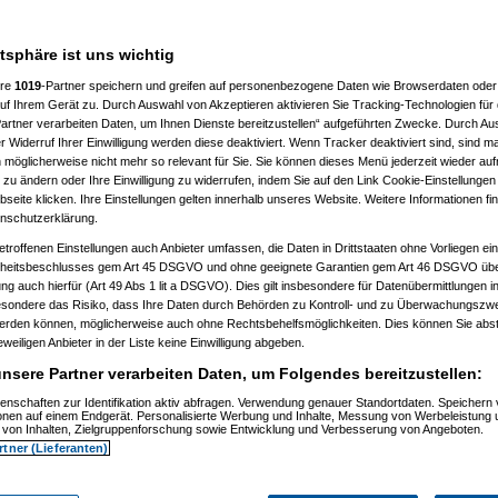
atsphäre ist uns wichtig
ere
1019
-Partner speichern und greifen auf personenbezogene Daten wie Browserdaten oder 
f Ihrem Gerät zu. Durch Auswahl von Akzeptieren aktivieren Sie Tracking-Technologien für d
artner verarbeiten Daten, um Ihnen Dienste bereitzustellen“ aufgeführten Zwecke. Durch Aus
 Widerruf Ihrer Einwilligung werden diese deaktiviert. Wenn Tracker deaktiviert sind, sind m
 möglicherweise nicht mehr so relevant für Sie. Sie können dieses Menü jederzeit wieder auf
 zu ändern oder Ihre Einwilligung zu widerrufen, indem Sie auf den Link Cookie-Einstellunge
eite klicken. Ihre Einstellungen gelten innerhalb unseres Website. Weitere Informationen fin
nschutzerklärung.
etroffenen Einstellungen auch Anbieter umfassen, die Daten in Drittstaaten ohne Vorliegen ei
itsbeschlusses gem Art 45 DSGVO und ohne geeignete Garantien gem Art 46 DSGVO übermi
gung auch hierfür (Art 49 Abs 1 lit a DSGVO). Dies gilt insbesondere für Datenübermittlungen i
esondere das Risiko, dass Ihre Daten durch Behörden zu Kontroll- und zu Überwachungsz
werden können, möglicherweise auch ohne Rechtsbehelfsmöglichkeiten. Dies können Sie abst
eweiligen Anbieter in der Liste keine Einwilligung abgeben.
nsere Partner verarbeiten Daten, um Folgendes bereitzustellen:
enschaften zur Identifikation aktiv abfragen. Verwendung genauer Standortdaten. Speichern 
ionen auf einem Endgerät. Personalisierte Werbung und Inhalte, Messung von Werbeleistung 
von Inhalten, Zielgruppenforschung sowie Entwicklung und Verbesserung von Angeboten.
rtner (Lieferanten)