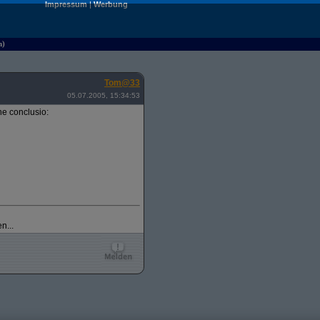
Impressum
|
Werbung
n)
Tom@33
05.07.2005, 15:34:53
e conclusio:
n...