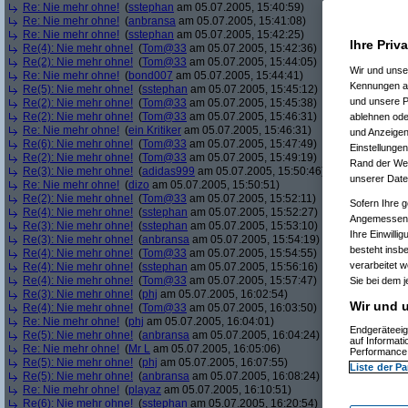
Re: Nie mehr ohne!
(
sstephan
am 05.07.2005, 15:40:59)
Re: Nie mehr ohne!
(
anbransa
am 05.07.2005, 15:41:08)
Re: Nie mehr ohne!
(
sstephan
am 05.07.2005, 15:42:25)
Ihre Priv
Re(4): Nie mehr ohne!
(
Tom@33
am 05.07.2005, 15:42:36)
Re(2): Nie mehr ohne!
(
Tom@33
am 05.07.2005, 15:44:05)
Wir und uns
Re: Nie mehr ohne!
(
bond007
am 05.07.2005, 15:44:41)
Kennungen au
Re(5): Nie mehr ohne!
(
sstephan
am 05.07.2005, 15:45:12)
und unsere P
Re(2): Nie mehr ohne!
(
Tom@33
am 05.07.2005, 15:45:38)
Re(2): Nie mehr ohne!
(
Tom@33
am 05.07.2005, 15:46:31)
ablehnen oder
Re: Nie mehr ohne!
(
ein Kritiker
am 05.07.2005, 15:46:31)
und Anzeigen
Re(6): Nie mehr ohne!
(
Tom@33
am 05.07.2005, 15:47:49)
Einstellungen
Re(2): Nie mehr ohne!
(
Tom@33
am 05.07.2005, 15:49:19)
Rand der Webs
Re(3): Nie mehr ohne!
(
adidas999
am 05.07.2005, 15:50:46)
unserer Date
Re: Nie mehr ohne!
(
dizo
am 05.07.2005, 15:50:51)
Re(2): Nie mehr ohne!
(
Tom@33
am 05.07.2005, 15:52:11)
Sofern Ihre g
Re(4): Nie mehr ohne!
(
sstephan
am 05.07.2005, 15:52:27)
Angemessenhe
Re(3): Nie mehr ohne!
(
sstephan
am 05.07.2005, 15:53:10)
Ihre Einwilli
Re(3): Nie mehr ohne!
(
anbransa
am 05.07.2005, 15:54:19)
besteht insb
Re(4): Nie mehr ohne!
(
Tom@33
am 05.07.2005, 15:54:55)
verarbeitet 
Re(4): Nie mehr ohne!
(
sstephan
am 05.07.2005, 15:56:16)
Re(4): Nie mehr ohne!
(
Tom@33
am 05.07.2005, 15:57:47)
Sie bei dem j
Re(3): Nie mehr ohne!
(
phj
am 05.07.2005, 16:02:54)
Wir und u
Re(4): Nie mehr ohne!
(
Tom@33
am 05.07.2005, 16:03:50)
Re: Nie mehr ohne!
(
phj
am 05.07.2005, 16:04:01)
Endgeräteeig
Re(5): Nie mehr ohne!
(
anbransa
am 05.07.2005, 16:04:24)
auf Informat
Re: Nie mehr ohne!
(
Mr L
am 05.07.2005, 16:05:06)
Performance 
Re(5): Nie mehr ohne!
(
phj
am 05.07.2005, 16:07:55)
Liste der Pa
Re(5): Nie mehr ohne!
(
anbransa
am 05.07.2005, 16:08:24)
Re: Nie mehr ohne!
(
playaz
am 05.07.2005, 16:10:51)
Re(6): Nie mehr ohne!
(
sstephan
am 05.07.2005, 16:20:54)