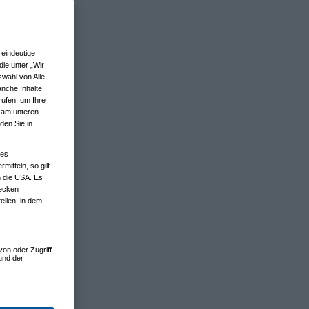
eindeutige
ie unter „Wir
wahl von Alle
anche Inhalte
rufen, um Ihre
n am unteren
den Sie in
nes
tteln, so gilt
n die USA. Es
wecken
ellen, in dem
von oder Zugriff
und der