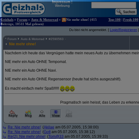
Impressum
|
Werbung
Geizhals
»
Forum
»
Auto & Motorrad
»
Nie mehr ohne! (415
Top-100
|
Fresh-100
Beiträge, 10511 Mal gelesen)
Du bist nicht angemeldet. [
Login/Registrieren
]
^
Forum
Auto & Motorrad
#
2590563
Nie mehr ohne!
Nachdem ich heute das Vergnügen hatte mein neues Auto zu übernehmen mein
NIE mehr ein Auto OHNE Tempomat.
NIE mehr ein Auto OHNE Navi.
NIE mehr ein Auto OHNE Regensensor (heute hat sichs ausgezahlt!).
Es macht einfach mehr Spaß!!!!!!
Pragmatisch sein heisst, das Leben zu erkenne
Re: Nie mehr ohne!
(
Akilae
am 05.07.2005, 15:38:00)
Re: Nie mehr ohne!
(
Gott
am 05.07.2005, 15:38:12)
Re(2): Nie mehr ohne!
(
Tom@33
am 05.07.2005, 15:39:33)