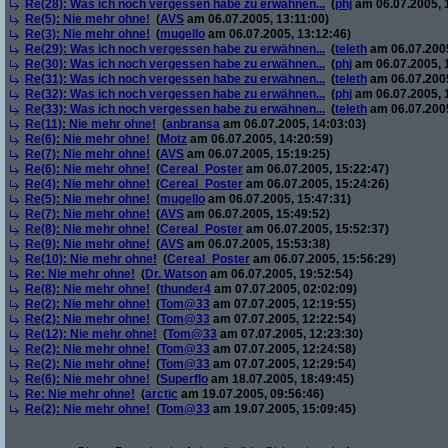
Re(28): Was ich noch vergessen habe zu erwähnen...
(
phj
am 06.07.2005, 
Re(5): Nie mehr ohne!
(
AVS
am 06.07.2005, 13:11:00)
Re(3): Nie mehr ohne!
(
mugello
am 06.07.2005, 13:12:46)
Re(29): Was ich noch vergessen habe zu erwähnen...
(
teleth
am 06.07.2005
Re(30): Was ich noch vergessen habe zu erwähnen...
(
phj
am 06.07.2005, 
Re(31): Was ich noch vergessen habe zu erwähnen...
(
teleth
am 06.07.2005
Re(32): Was ich noch vergessen habe zu erwähnen...
(
phj
am 06.07.2005, 
Re(33): Was ich noch vergessen habe zu erwähnen...
(
teleth
am 06.07.2005
Re(11): Nie mehr ohne!
(
anbransa
am 06.07.2005, 14:03:03)
Re(6): Nie mehr ohne!
(
Motz
am 06.07.2005, 14:20:59)
Re(7): Nie mehr ohne!
(
AVS
am 06.07.2005, 15:19:25)
Re(6): Nie mehr ohne!
(
Cereal_Poster
am 06.07.2005, 15:22:47)
Re(4): Nie mehr ohne!
(
Cereal_Poster
am 06.07.2005, 15:24:26)
Re(5): Nie mehr ohne!
(
mugello
am 06.07.2005, 15:47:31)
Re(7): Nie mehr ohne!
(
AVS
am 06.07.2005, 15:49:52)
Re(8): Nie mehr ohne!
(
Cereal_Poster
am 06.07.2005, 15:52:37)
Re(9): Nie mehr ohne!
(
AVS
am 06.07.2005, 15:53:38)
Re(10): Nie mehr ohne!
(
Cereal_Poster
am 06.07.2005, 15:56:29)
Re: Nie mehr ohne!
(
Dr. Watson
am 06.07.2005, 19:52:54)
Re(8): Nie mehr ohne!
(
thunder4
am 07.07.2005, 02:02:09)
Re(2): Nie mehr ohne!
(
Tom@33
am 07.07.2005, 12:19:55)
Re(2): Nie mehr ohne!
(
Tom@33
am 07.07.2005, 12:22:54)
Re(12): Nie mehr ohne!
(
Tom@33
am 07.07.2005, 12:23:30)
Re(2): Nie mehr ohne!
(
Tom@33
am 07.07.2005, 12:24:58)
Re(2): Nie mehr ohne!
(
Tom@33
am 07.07.2005, 12:29:54)
Re(6): Nie mehr ohne!
(
Superflo
am 18.07.2005, 18:49:45)
Re: Nie mehr ohne!
(
arctic
am 19.07.2005, 09:56:46)
Re(2): Nie mehr ohne!
(
Tom@33
am 19.07.2005, 15:09:45)