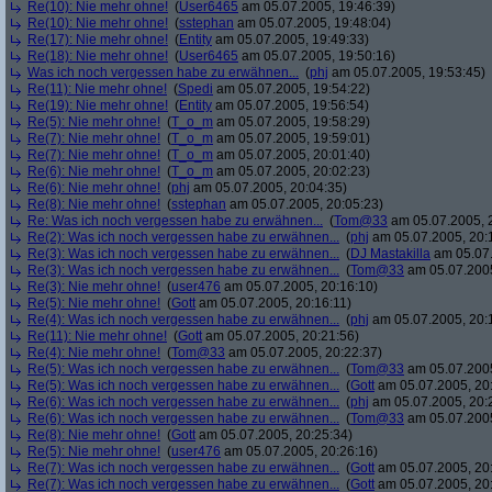
Re(10): Nie mehr ohne!
(
User6465
am 05.07.2005, 19:46:39)
Re(10): Nie mehr ohne!
(
sstephan
am 05.07.2005, 19:48:04)
Re(17): Nie mehr ohne!
(
Entity
am 05.07.2005, 19:49:33)
Re(18): Nie mehr ohne!
(
User6465
am 05.07.2005, 19:50:16)
Was ich noch vergessen habe zu erwähnen...
(
phj
am 05.07.2005, 19:53:45)
Re(11): Nie mehr ohne!
(
Spedi
am 05.07.2005, 19:54:22)
Re(19): Nie mehr ohne!
(
Entity
am 05.07.2005, 19:56:54)
Re(5): Nie mehr ohne!
(
T_o_m
am 05.07.2005, 19:58:29)
Re(7): Nie mehr ohne!
(
T_o_m
am 05.07.2005, 19:59:01)
Re(7): Nie mehr ohne!
(
T_o_m
am 05.07.2005, 20:01:40)
Re(6): Nie mehr ohne!
(
T_o_m
am 05.07.2005, 20:02:23)
Re(6): Nie mehr ohne!
(
phj
am 05.07.2005, 20:04:35)
Re(8): Nie mehr ohne!
(
sstephan
am 05.07.2005, 20:05:23)
Re: Was ich noch vergessen habe zu erwähnen...
(
Tom@33
am 05.07.2005, 
Re(2): Was ich noch vergessen habe zu erwähnen...
(
phj
am 05.07.2005, 20:
Re(3): Was ich noch vergessen habe zu erwähnen...
(
DJ Mastakilla
am 05.07.
Re(3): Was ich noch vergessen habe zu erwähnen...
(
Tom@33
am 05.07.2005
Re(3): Nie mehr ohne!
(
user476
am 05.07.2005, 20:16:10)
Re(5): Nie mehr ohne!
(
Gott
am 05.07.2005, 20:16:11)
Re(4): Was ich noch vergessen habe zu erwähnen...
(
phj
am 05.07.2005, 20:
Re(11): Nie mehr ohne!
(
Gott
am 05.07.2005, 20:21:56)
Re(4): Nie mehr ohne!
(
Tom@33
am 05.07.2005, 20:22:37)
Re(5): Was ich noch vergessen habe zu erwähnen...
(
Tom@33
am 05.07.2005
Re(5): Was ich noch vergessen habe zu erwähnen...
(
Gott
am 05.07.2005, 20
Re(6): Was ich noch vergessen habe zu erwähnen...
(
phj
am 05.07.2005, 20:
Re(6): Was ich noch vergessen habe zu erwähnen...
(
Tom@33
am 05.07.2005
Re(8): Nie mehr ohne!
(
Gott
am 05.07.2005, 20:25:34)
Re(5): Nie mehr ohne!
(
user476
am 05.07.2005, 20:26:16)
Re(7): Was ich noch vergessen habe zu erwähnen...
(
Gott
am 05.07.2005, 20
Re(7): Was ich noch vergessen habe zu erwähnen...
(
Gott
am 05.07.2005, 20