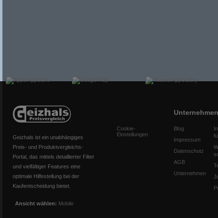
Unternehme
Cookie-
Blog
I
Einstellungen
f
Geizhals ist ein unabhängiges
Impressum
Preis- und Produktvergleichs-
W
Datenschutz
s
Portal, das mittels detaillierter Filter
AGB
T
und vielfältiger Features eine
Unternehmen
optimale Hilfestellung bei der
J
Kaufentscheidung bietet.
P
Ansicht wählen:
Mobile