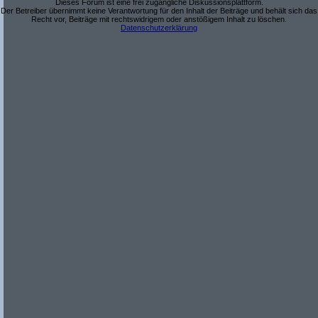
Dieses Forum ist eine frei zugängliche Diskussionsplattform.
Der Betreiber übernimmt keine Verantwortung für den Inhalt der Beiträge und behält sich das
Recht vor, Beiträge mit rechtswidrigem oder anstößigem Inhalt zu löschen.
Datenschutzerklärung