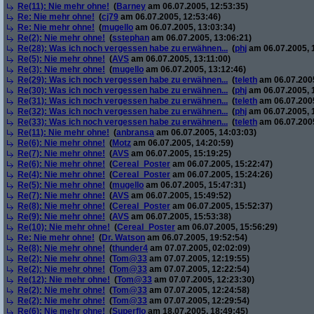
Re(11): Nie mehr ohne!
(
Barney
am 06.07.2005, 12:53:35)
Re: Nie mehr ohne!
(
cj79
am 06.07.2005, 12:53:46)
Re: Nie mehr ohne!
(
mugello
am 06.07.2005, 13:03:34)
Re(2): Nie mehr ohne!
(
sstephan
am 06.07.2005, 13:06:21)
Re(28): Was ich noch vergessen habe zu erwähnen...
(
phj
am 06.07.2005, 
Re(5): Nie mehr ohne!
(
AVS
am 06.07.2005, 13:11:00)
Re(3): Nie mehr ohne!
(
mugello
am 06.07.2005, 13:12:46)
Re(29): Was ich noch vergessen habe zu erwähnen...
(
teleth
am 06.07.2005
Re(30): Was ich noch vergessen habe zu erwähnen...
(
phj
am 06.07.2005, 
Re(31): Was ich noch vergessen habe zu erwähnen...
(
teleth
am 06.07.2005
Re(32): Was ich noch vergessen habe zu erwähnen...
(
phj
am 06.07.2005, 
Re(33): Was ich noch vergessen habe zu erwähnen...
(
teleth
am 06.07.2005
Re(11): Nie mehr ohne!
(
anbransa
am 06.07.2005, 14:03:03)
Re(6): Nie mehr ohne!
(
Motz
am 06.07.2005, 14:20:59)
Re(7): Nie mehr ohne!
(
AVS
am 06.07.2005, 15:19:25)
Re(6): Nie mehr ohne!
(
Cereal_Poster
am 06.07.2005, 15:22:47)
Re(4): Nie mehr ohne!
(
Cereal_Poster
am 06.07.2005, 15:24:26)
Re(5): Nie mehr ohne!
(
mugello
am 06.07.2005, 15:47:31)
Re(7): Nie mehr ohne!
(
AVS
am 06.07.2005, 15:49:52)
Re(8): Nie mehr ohne!
(
Cereal_Poster
am 06.07.2005, 15:52:37)
Re(9): Nie mehr ohne!
(
AVS
am 06.07.2005, 15:53:38)
Re(10): Nie mehr ohne!
(
Cereal_Poster
am 06.07.2005, 15:56:29)
Re: Nie mehr ohne!
(
Dr. Watson
am 06.07.2005, 19:52:54)
Re(8): Nie mehr ohne!
(
thunder4
am 07.07.2005, 02:02:09)
Re(2): Nie mehr ohne!
(
Tom@33
am 07.07.2005, 12:19:55)
Re(2): Nie mehr ohne!
(
Tom@33
am 07.07.2005, 12:22:54)
Re(12): Nie mehr ohne!
(
Tom@33
am 07.07.2005, 12:23:30)
Re(2): Nie mehr ohne!
(
Tom@33
am 07.07.2005, 12:24:58)
Re(2): Nie mehr ohne!
(
Tom@33
am 07.07.2005, 12:29:54)
Re(6): Nie mehr ohne!
(
Superflo
am 18.07.2005, 18:49:45)