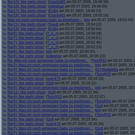
Re(10): Nie mehr ohne!
(
User6465
am 05.07.2005, 19:46:39)
Re(10): Nie mehr ohne!
(
sstephan
am 05.07.2005, 19:48:04)
Re(17): Nie mehr ohne!
(
Entity
am 05.07.2005, 19:49:33)
Re(18): Nie mehr ohne!
(
User6465
am 05.07.2005, 19:50:16)
Was ich noch vergessen habe zu erwähnen...
(
phj
am 05.07.2005, 19:53:45)
Re(11): Nie mehr ohne!
(
Spedi
am 05.07.2005, 19:54:22)
Re(19): Nie mehr ohne!
(
Entity
am 05.07.2005, 19:56:54)
Re(5): Nie mehr ohne!
(
T_o_m
am 05.07.2005, 19:58:29)
Re(7): Nie mehr ohne!
(
T_o_m
am 05.07.2005, 19:59:01)
Re(7): Nie mehr ohne!
(
T_o_m
am 05.07.2005, 20:01:40)
Re(6): Nie mehr ohne!
(
T_o_m
am 05.07.2005, 20:02:23)
Re(6): Nie mehr ohne!
(
phj
am 05.07.2005, 20:04:35)
Re(8): Nie mehr ohne!
(
sstephan
am 05.07.2005, 20:05:23)
Re: Was ich noch vergessen habe zu erwähnen...
(
Tom@33
am 05.07.2005, 
Re(2): Was ich noch vergessen habe zu erwähnen...
(
phj
am 05.07.2005, 20:
Re(3): Was ich noch vergessen habe zu erwähnen...
(
DJ Mastakilla
am 05.07.
Re(3): Was ich noch vergessen habe zu erwähnen...
(
Tom@33
am 05.07.2005
Re(3): Nie mehr ohne!
(
user476
am 05.07.2005, 20:16:10)
Re(5): Nie mehr ohne!
(
Gott
am 05.07.2005, 20:16:11)
Re(4): Was ich noch vergessen habe zu erwähnen...
(
phj
am 05.07.2005, 20:
Re(11): Nie mehr ohne!
(
Gott
am 05.07.2005, 20:21:56)
Re(4): Nie mehr ohne!
(
Tom@33
am 05.07.2005, 20:22:37)
Re(5): Was ich noch vergessen habe zu erwähnen...
(
Tom@33
am 05.07.2005
Re(5): Was ich noch vergessen habe zu erwähnen...
(
Gott
am 05.07.2005, 20
Re(6): Was ich noch vergessen habe zu erwähnen...
(
phj
am 05.07.2005, 20:
Re(6): Was ich noch vergessen habe zu erwähnen...
(
Tom@33
am 05.07.2005
Re(8): Nie mehr ohne!
(
Gott
am 05.07.2005, 20:25:34)
Re(5): Nie mehr ohne!
(
user476
am 05.07.2005, 20:26:16)
Re(7): Was ich noch vergessen habe zu erwähnen...
(
Gott
am 05.07.2005, 20
Re(7): Was ich noch vergessen habe zu erwähnen...
(
Gott
am 05.07.2005, 20