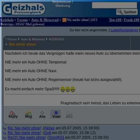
Impressum
|
Werbung
Geizhals
»
Forum
»
Auto & Motorrad
»
Nie mehr ohne! (415
Top-100
|
Fresh-100
Beiträge, 10542 Mal gelesen)
Du bist nicht angemeldet. [
Login/Registrieren
]
^
Forum
Auto & Motorrad
#
2590563
Nie mehr ohne!
Nachdem ich heute das Vergnügen hatte mein neues Auto zu übernehmen mein
NIE mehr ein Auto OHNE Tempomat.
NIE mehr ein Auto OHNE Navi.
NIE mehr ein Auto OHNE Regensensor (heute hat sichs ausgezahlt!).
Es macht einfach mehr Spaß!!!!!!
Pragmatisch sein heisst, das Leben zu erkenne
Re: Nie mehr ohne!
(
Akilae
am 05.07.2005, 15:38:00)
Re: Nie mehr ohne!
(
Gott
am 05.07.2005, 15:38:12)
Re(2): Nie mehr ohne!
(
Tom@33
am 05.07.2005, 15:39:33)