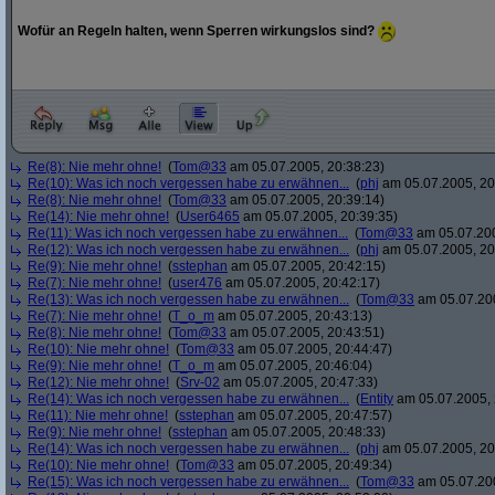
Wofür an Regeln halten, wenn Sperren wirkungslos sind?
Re(8): Nie mehr ohne!
(
Tom@33
am 05.07.2005, 20:38:23)
Re(10): Was ich noch vergessen habe zu erwähnen...
(
phj
am 05.07.2005, 20
Re(8): Nie mehr ohne!
(
Tom@33
am 05.07.2005, 20:39:14)
Re(14): Nie mehr ohne!
(
User6465
am 05.07.2005, 20:39:35)
Re(11): Was ich noch vergessen habe zu erwähnen...
(
Tom@33
am 05.07.200
Re(12): Was ich noch vergessen habe zu erwähnen...
(
phj
am 05.07.2005, 20
Re(9): Nie mehr ohne!
(
sstephan
am 05.07.2005, 20:42:15)
Re(7): Nie mehr ohne!
(
user476
am 05.07.2005, 20:42:17)
Re(13): Was ich noch vergessen habe zu erwähnen...
(
Tom@33
am 05.07.200
Re(7): Nie mehr ohne!
(
T_o_m
am 05.07.2005, 20:43:13)
Re(8): Nie mehr ohne!
(
Tom@33
am 05.07.2005, 20:43:51)
Re(10): Nie mehr ohne!
(
Tom@33
am 05.07.2005, 20:44:47)
Re(9): Nie mehr ohne!
(
T_o_m
am 05.07.2005, 20:46:04)
Re(12): Nie mehr ohne!
(
Srv-02
am 05.07.2005, 20:47:33)
Re(14): Was ich noch vergessen habe zu erwähnen...
(
Entity
am 05.07.2005, 
Re(11): Nie mehr ohne!
(
sstephan
am 05.07.2005, 20:47:57)
Re(9): Nie mehr ohne!
(
sstephan
am 05.07.2005, 20:48:33)
Re(14): Was ich noch vergessen habe zu erwähnen...
(
phj
am 05.07.2005, 20
Re(10): Nie mehr ohne!
(
Tom@33
am 05.07.2005, 20:49:34)
Re(15): Was ich noch vergessen habe zu erwähnen...
(
Tom@33
am 05.07.200