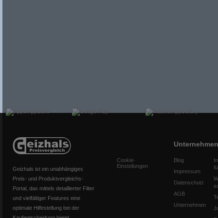
Unternehme
Cookie-
Blog
I
Einstellungen
f
Geizhals ist ein unabhängiges
Impressum
Preis- und Produktvergleichs-
W
Datenschutz
s
Portal, das mittels detaillierter Filter
AGB
T
und vielfältiger Features eine
Unternehmen
optimale Hilfestellung bei der
J
Kaufentscheidung bietet.