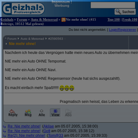
Impressum
|
Werbung
Geizhals
»
Forum
»
Auto & Motorrad
»
Nie mehr ohne! (415
Top-100
|
Fresh-100
Beiträge, 10512 Mal gelesen)
Du bist nicht angemeldet. [
Login/Registrieren
]
^
Forum
Auto & Motorrad
#
2590563
Nie mehr ohne!
Nachdem ich heute das Vergnügen hatte mein neues Auto zu übernehmen mein
NIE mehr ein Auto OHNE Tempomat.
NIE mehr ein Auto OHNE Navi.
NIE mehr ein Auto OHNE Regensensor (heute hat sichs ausgezahlt!).
Es macht einfach mehr Spaß!!!!!!
Pragmatisch sein heisst, das Leben zu erkenne
Re: Nie mehr ohne!
(
Akilae
am 05.07.2005, 15:38:00)
Re: Nie mehr ohne!
(
Gott
am 05.07.2005, 15:38:12)
Re(2): Nie mehr ohne!
(
Tom@33
am 05.07.2005, 15:39:33)