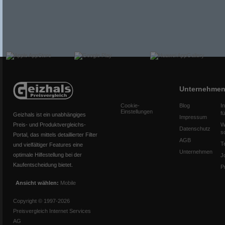
Unternehme
Cookie-
Blog
I
Einstellungen
f
Geizhals ist ein unabhängiges
Impressum
Preis- und Produktvergleichs-
W
Datenschutz
s
Portal, das mittels detaillierter Filter
AGB
T
und vielfältiger Features eine
Unternehmen
optimale Hilfestellung bei der
J
Kaufentscheidung bietet.
P
Ansicht wählen:
Mobile
Copyright © 1997-2026
Preisvergleich Internet Services
AG