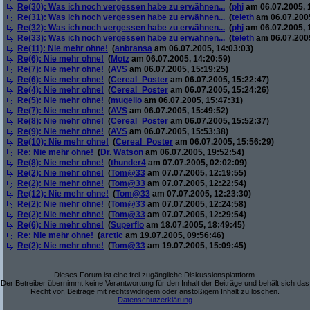
Re(30): Was ich noch vergessen habe zu erwähnen...
(
phj
am 06.07.2005, 
Re(31): Was ich noch vergessen habe zu erwähnen...
(
teleth
am 06.07.2005
Re(32): Was ich noch vergessen habe zu erwähnen...
(
phj
am 06.07.2005, 
Re(33): Was ich noch vergessen habe zu erwähnen...
(
teleth
am 06.07.2005
Re(11): Nie mehr ohne!
(
anbransa
am 06.07.2005, 14:03:03)
Re(6): Nie mehr ohne!
(
Motz
am 06.07.2005, 14:20:59)
Re(7): Nie mehr ohne!
(
AVS
am 06.07.2005, 15:19:25)
Re(6): Nie mehr ohne!
(
Cereal_Poster
am 06.07.2005, 15:22:47)
Re(4): Nie mehr ohne!
(
Cereal_Poster
am 06.07.2005, 15:24:26)
Re(5): Nie mehr ohne!
(
mugello
am 06.07.2005, 15:47:31)
Re(7): Nie mehr ohne!
(
AVS
am 06.07.2005, 15:49:52)
Re(8): Nie mehr ohne!
(
Cereal_Poster
am 06.07.2005, 15:52:37)
Re(9): Nie mehr ohne!
(
AVS
am 06.07.2005, 15:53:38)
Re(10): Nie mehr ohne!
(
Cereal_Poster
am 06.07.2005, 15:56:29)
Re: Nie mehr ohne!
(
Dr. Watson
am 06.07.2005, 19:52:54)
Re(8): Nie mehr ohne!
(
thunder4
am 07.07.2005, 02:02:09)
Re(2): Nie mehr ohne!
(
Tom@33
am 07.07.2005, 12:19:55)
Re(2): Nie mehr ohne!
(
Tom@33
am 07.07.2005, 12:22:54)
Re(12): Nie mehr ohne!
(
Tom@33
am 07.07.2005, 12:23:30)
Re(2): Nie mehr ohne!
(
Tom@33
am 07.07.2005, 12:24:58)
Re(2): Nie mehr ohne!
(
Tom@33
am 07.07.2005, 12:29:54)
Re(6): Nie mehr ohne!
(
Superflo
am 18.07.2005, 18:49:45)
Re: Nie mehr ohne!
(
arctic
am 19.07.2005, 09:56:46)
Re(2): Nie mehr ohne!
(
Tom@33
am 19.07.2005, 15:09:45)
Dieses Forum ist eine frei zugängliche Diskussionsplattform.
Der Betreiber übernimmt keine Verantwortung für den Inhalt der Beiträge und behält sich das
Recht vor, Beiträge mit rechtswidrigem oder anstößigem Inhalt zu löschen.
Datenschutzerklärung