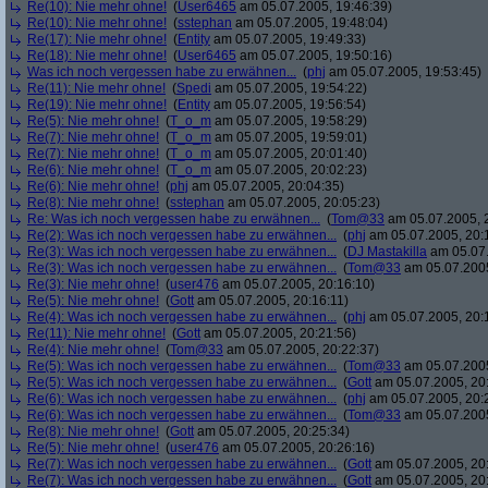
Re(10): Nie mehr ohne!
(
User6465
am 05.07.2005, 19:46:39)
Re(10): Nie mehr ohne!
(
sstephan
am 05.07.2005, 19:48:04)
Re(17): Nie mehr ohne!
(
Entity
am 05.07.2005, 19:49:33)
Re(18): Nie mehr ohne!
(
User6465
am 05.07.2005, 19:50:16)
Was ich noch vergessen habe zu erwähnen...
(
phj
am 05.07.2005, 19:53:45)
Re(11): Nie mehr ohne!
(
Spedi
am 05.07.2005, 19:54:22)
Re(19): Nie mehr ohne!
(
Entity
am 05.07.2005, 19:56:54)
Re(5): Nie mehr ohne!
(
T_o_m
am 05.07.2005, 19:58:29)
Re(7): Nie mehr ohne!
(
T_o_m
am 05.07.2005, 19:59:01)
Re(7): Nie mehr ohne!
(
T_o_m
am 05.07.2005, 20:01:40)
Re(6): Nie mehr ohne!
(
T_o_m
am 05.07.2005, 20:02:23)
Re(6): Nie mehr ohne!
(
phj
am 05.07.2005, 20:04:35)
Re(8): Nie mehr ohne!
(
sstephan
am 05.07.2005, 20:05:23)
Re: Was ich noch vergessen habe zu erwähnen...
(
Tom@33
am 05.07.2005, 
Re(2): Was ich noch vergessen habe zu erwähnen...
(
phj
am 05.07.2005, 20:
Re(3): Was ich noch vergessen habe zu erwähnen...
(
DJ Mastakilla
am 05.07.
Re(3): Was ich noch vergessen habe zu erwähnen...
(
Tom@33
am 05.07.2005
Re(3): Nie mehr ohne!
(
user476
am 05.07.2005, 20:16:10)
Re(5): Nie mehr ohne!
(
Gott
am 05.07.2005, 20:16:11)
Re(4): Was ich noch vergessen habe zu erwähnen...
(
phj
am 05.07.2005, 20:
Re(11): Nie mehr ohne!
(
Gott
am 05.07.2005, 20:21:56)
Re(4): Nie mehr ohne!
(
Tom@33
am 05.07.2005, 20:22:37)
Re(5): Was ich noch vergessen habe zu erwähnen...
(
Tom@33
am 05.07.2005
Re(5): Was ich noch vergessen habe zu erwähnen...
(
Gott
am 05.07.2005, 20
Re(6): Was ich noch vergessen habe zu erwähnen...
(
phj
am 05.07.2005, 20:
Re(6): Was ich noch vergessen habe zu erwähnen...
(
Tom@33
am 05.07.2005
Re(8): Nie mehr ohne!
(
Gott
am 05.07.2005, 20:25:34)
Re(5): Nie mehr ohne!
(
user476
am 05.07.2005, 20:26:16)
Re(7): Was ich noch vergessen habe zu erwähnen...
(
Gott
am 05.07.2005, 20
Re(7): Was ich noch vergessen habe zu erwähnen...
(
Gott
am 05.07.2005, 20