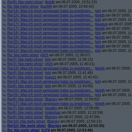
Re(6): Nie mehr ohne!
(
teleth
am 06.07.2005, 10:51:23)
Re: Nie mehr ohne!
(
bart99
am 06.07.2005, 10:56:42)
Re(14): Was ich noch vergessen habe zu erwähnen...
(
phj
am 06.07.2005, 11
Re(15): Was ich noch vergessen habe zu erwähnen...
(
teleth
am 06.07.2005, 
Re(16): Was ich noch vergessen habe zu erwähnen...
(
phj
am 06.07.2005, 11
Re(17): Was ich noch vergessen habe zu erwähnen...
(
kaukus
am 06.07.2005,
Re(17): Was ich noch vergessen habe zu erwähnen...
(
teleth
am 06.07.2005, 
Re(18): Was ich noch vergessen habe zu erwähnen...
(
phj
am 06.07.2005, 11
Re(19): Was ich noch vergessen habe zu erwähnen...
(
teleth
am 06.07.2005, 
Re(20): Was ich noch vergessen habe zu erwähnen...
(
phj
am 06.07.2005, 11
Re(21): Was ich noch vergessen habe zu erwähnen...
(
teleth
am 06.07.2005, 
Re(22): Was ich noch vergessen habe zu erwähnen...
(
phj
am 06.07.2005, 11
Re: Nie mehr ohne!
(
AVS
am 06.07.2005, 11:38:07)
Re(2): Nie mehr ohne!
(
phj
am 06.07.2005, 11:39:13)
Re(3): Nie mehr ohne!
(
AVS
am 06.07.2005, 11:40:21)
Re(23): Was ich noch vergessen habe zu erwähnen...
(
teleth
am 06.07.2005, 
Re(4): Nie mehr ohne!
(
phj
am 06.07.2005, 11:41:48)
Re(5): Nie mehr ohne!
(
papa1
am 06.07.2005, 11:42:41)
Re(24): Was ich noch vergessen habe zu erwähnen...
(
phj
am 06.07.2005, 11
Re(6): Nie mehr ohne!
(
phj
am 06.07.2005, 11:43:00)
Re(25): Was ich noch vergessen habe zu erwähnen...
(
teleth
am 06.07.2005, 
Re(26): Was ich noch vergessen habe zu erwähnen...
(
phj
am 06.07.2005, 11
Re(6): Nie mehr ohne!
(
Barney
am 06.07.2005, 11:54:52)
Re(27): Was ich noch vergessen habe zu erwähnen...
(
teleth
am 06.07.2005, 
Re(7): Nie mehr ohne!
(
quattro
am 06.07.2005, 12:06:06)
Re(8): Nie mehr ohne!
(
sstephan
am 06.07.2005, 12:32:59)
Re(8): Nie mehr ohne!
(
Barney
am 06.07.2005, 12:47:09)
Re(10): Nie mehr ohne!
(
Barney
am 06.07.2005, 12:50:12)
Re(11): Nie mehr ohne!
(
Barney
am 06.07.2005, 12:53:35)
Re: Nie mehr ohne!
(
cj79
am 06.07.2005, 12:53:46)