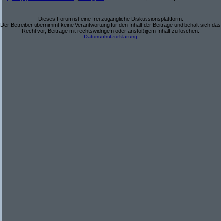
Dieses Forum ist eine frei zugängliche Diskussionsplattform.
Der Betreiber übernimmt keine Verantwortung für den Inhalt der Beiträge und behält sich das
Recht vor, Beiträge mit rechtswidrigem oder anstößigem Inhalt zu löschen.
Datenschutzerklärung