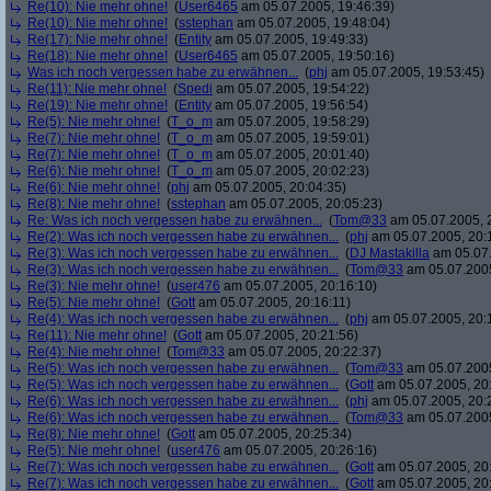
Re(10): Nie mehr ohne!
(
User6465
am 05.07.2005, 19:46:39)
Re(10): Nie mehr ohne!
(
sstephan
am 05.07.2005, 19:48:04)
Re(17): Nie mehr ohne!
(
Entity
am 05.07.2005, 19:49:33)
Re(18): Nie mehr ohne!
(
User6465
am 05.07.2005, 19:50:16)
Was ich noch vergessen habe zu erwähnen...
(
phj
am 05.07.2005, 19:53:45)
Re(11): Nie mehr ohne!
(
Spedi
am 05.07.2005, 19:54:22)
Re(19): Nie mehr ohne!
(
Entity
am 05.07.2005, 19:56:54)
Re(5): Nie mehr ohne!
(
T_o_m
am 05.07.2005, 19:58:29)
Re(7): Nie mehr ohne!
(
T_o_m
am 05.07.2005, 19:59:01)
Re(7): Nie mehr ohne!
(
T_o_m
am 05.07.2005, 20:01:40)
Re(6): Nie mehr ohne!
(
T_o_m
am 05.07.2005, 20:02:23)
Re(6): Nie mehr ohne!
(
phj
am 05.07.2005, 20:04:35)
Re(8): Nie mehr ohne!
(
sstephan
am 05.07.2005, 20:05:23)
Re: Was ich noch vergessen habe zu erwähnen...
(
Tom@33
am 05.07.2005, 
Re(2): Was ich noch vergessen habe zu erwähnen...
(
phj
am 05.07.2005, 20:
Re(3): Was ich noch vergessen habe zu erwähnen...
(
DJ Mastakilla
am 05.07.
Re(3): Was ich noch vergessen habe zu erwähnen...
(
Tom@33
am 05.07.2005
Re(3): Nie mehr ohne!
(
user476
am 05.07.2005, 20:16:10)
Re(5): Nie mehr ohne!
(
Gott
am 05.07.2005, 20:16:11)
Re(4): Was ich noch vergessen habe zu erwähnen...
(
phj
am 05.07.2005, 20:
Re(11): Nie mehr ohne!
(
Gott
am 05.07.2005, 20:21:56)
Re(4): Nie mehr ohne!
(
Tom@33
am 05.07.2005, 20:22:37)
Re(5): Was ich noch vergessen habe zu erwähnen...
(
Tom@33
am 05.07.2005
Re(5): Was ich noch vergessen habe zu erwähnen...
(
Gott
am 05.07.2005, 20
Re(6): Was ich noch vergessen habe zu erwähnen...
(
phj
am 05.07.2005, 20:
Re(6): Was ich noch vergessen habe zu erwähnen...
(
Tom@33
am 05.07.2005
Re(8): Nie mehr ohne!
(
Gott
am 05.07.2005, 20:25:34)
Re(5): Nie mehr ohne!
(
user476
am 05.07.2005, 20:26:16)
Re(7): Was ich noch vergessen habe zu erwähnen...
(
Gott
am 05.07.2005, 20
Re(7): Was ich noch vergessen habe zu erwähnen...
(
Gott
am 05.07.2005, 20