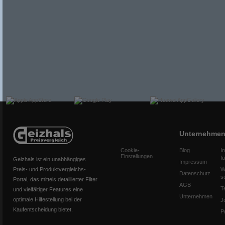
Unternehme
Cookie-
Blog
I
Einstellungen
f
Geizhals ist ein unabhängiges
Impressum
Preis- und Produktvergleichs-
W
Datenschutz
s
Portal, das mittels detaillierter Filter
AGB
T
und vielfältiger Features eine
Unternehmen
optimale Hilfestellung bei der
J
Kaufentscheidung bietet.
P