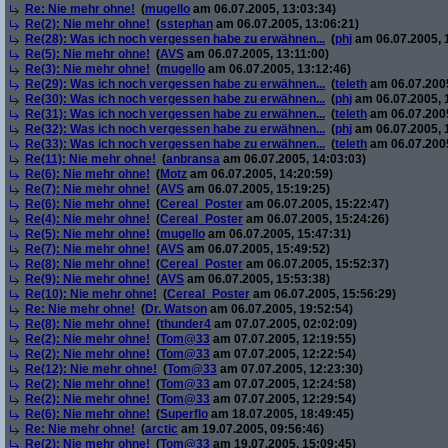
Re: Nie mehr ohne!
(
mugello
am 06.07.2005, 13:03:34)
Re(2): Nie mehr ohne!
(
sstephan
am 06.07.2005, 13:06:21)
Re(28): Was ich noch vergessen habe zu erwähnen...
(
phj
am 06.07.2005, 
Re(5): Nie mehr ohne!
(
AVS
am 06.07.2005, 13:11:00)
Re(3): Nie mehr ohne!
(
mugello
am 06.07.2005, 13:12:46)
Re(29): Was ich noch vergessen habe zu erwähnen...
(
teleth
am 06.07.2005
Re(30): Was ich noch vergessen habe zu erwähnen...
(
phj
am 06.07.2005, 
Re(31): Was ich noch vergessen habe zu erwähnen...
(
teleth
am 06.07.2005
Re(32): Was ich noch vergessen habe zu erwähnen...
(
phj
am 06.07.2005, 
Re(33): Was ich noch vergessen habe zu erwähnen...
(
teleth
am 06.07.2005
Re(11): Nie mehr ohne!
(
anbransa
am 06.07.2005, 14:03:03)
Re(6): Nie mehr ohne!
(
Motz
am 06.07.2005, 14:20:59)
Re(7): Nie mehr ohne!
(
AVS
am 06.07.2005, 15:19:25)
Re(6): Nie mehr ohne!
(
Cereal_Poster
am 06.07.2005, 15:22:47)
Re(4): Nie mehr ohne!
(
Cereal_Poster
am 06.07.2005, 15:24:26)
Re(5): Nie mehr ohne!
(
mugello
am 06.07.2005, 15:47:31)
Re(7): Nie mehr ohne!
(
AVS
am 06.07.2005, 15:49:52)
Re(8): Nie mehr ohne!
(
Cereal_Poster
am 06.07.2005, 15:52:37)
Re(9): Nie mehr ohne!
(
AVS
am 06.07.2005, 15:53:38)
Re(10): Nie mehr ohne!
(
Cereal_Poster
am 06.07.2005, 15:56:29)
Re: Nie mehr ohne!
(
Dr. Watson
am 06.07.2005, 19:52:54)
Re(8): Nie mehr ohne!
(
thunder4
am 07.07.2005, 02:02:09)
Re(2): Nie mehr ohne!
(
Tom@33
am 07.07.2005, 12:19:55)
Re(2): Nie mehr ohne!
(
Tom@33
am 07.07.2005, 12:22:54)
Re(12): Nie mehr ohne!
(
Tom@33
am 07.07.2005, 12:23:30)
Re(2): Nie mehr ohne!
(
Tom@33
am 07.07.2005, 12:24:58)
Re(2): Nie mehr ohne!
(
Tom@33
am 07.07.2005, 12:29:54)
Re(6): Nie mehr ohne!
(
Superflo
am 18.07.2005, 18:49:45)
Re: Nie mehr ohne!
(
arctic
am 19.07.2005, 09:56:46)
Re(2): Nie mehr ohne!
(
Tom@33
am 19.07.2005, 15:09:45)