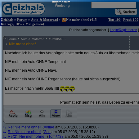
Impressum
|
Werbung
Geizhals
»
Forum
»
Auto & Motorrad
»
Nie mehr ohne! (415
Top-100
|
Fresh-100
Beiträge, 10527 Mal gelesen)
Du bist nicht angemeldet. [
Login/Registrieren
]
^
Forum
Auto & Motorrad
#
2590563
Nie mehr ohne!
Nachdem ich heute das Vergnügen hatte mein neues Auto zu übernehmen mein
NIE mehr ein Auto OHNE Tempomat.
NIE mehr ein Auto OHNE Navi.
NIE mehr ein Auto OHNE Regensensor (heute hat sichs ausgezahlt!).
Es macht einfach mehr Spaß!!!!!!
Pragmatisch sein heisst, das Leben zu erkenne
Re: Nie mehr ohne!
(
Akilae
am 05.07.2005, 15:38:00)
Re: Nie mehr ohne!
(
Gott
am 05.07.2005, 15:38:12)
Re(2): Nie mehr ohne!
(
Tom@33
am 05.07.2005, 15:39:33)