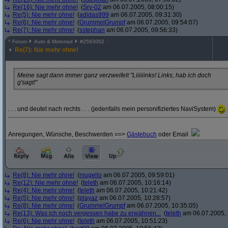
Re(16): Nie mehr ohne!
(
Srv-02
am 06.07.2005, 08:00:15)
Re(5): Nie mehr ohne!
(
adidas999
am 06.07.2005, 09:31:30)
Re(6): Nie mehr ohne!
(
GrummelGrumpf
am 06.07.2005, 09:54:07)
Re(7): Nie mehr ohne!
(
sstephan
am 06.07.2005, 09:56:33)
^
Forum
Auto & Motorrad
#
2593062
Re(7): Nie mehr ohne!
Meine sagt dann immer ganz verzweifelt "Liiiiiinks! Links, hab ich doch
g'sagt!"
. . . und deutet nach rechts . . . (jedenfalls mein personifiziertes NaviSystem)
Anregungen, Wünsche, Beschwerden ==>
Gästebuch
oder
Email
Re(8): Nie mehr ohne!
(
mugello
am 06.07.2005, 09:59:01)
Re(12): Nie mehr ohne!
(
teleth
am 06.07.2005, 10:16:14)
Re(4): Nie mehr ohne!
(
teleth
am 06.07.2005, 10:21:42)
Re(5): Nie mehr ohne!
(
playaz
am 06.07.2005, 10:28:57)
Re(8): Nie mehr ohne!
(
GrummelGrumpf
am 06.07.2005, 10:35:05)
Re(13): Was ich noch vergessen habe zu erwähnen...
(
teleth
am 06.07.2005, 
Re(6): Nie mehr ohne!
(
teleth
am 06.07.2005, 10:51:23)