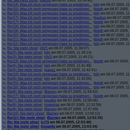
Re: Nie mehr ohne!
(
bart99
am 06.07.2005, 10:56:42)
Re(14): Was ich noch vergessen habe zu erwähnen...
(
phj
am 06.07.2005, 11
Re(15): Was ich noch vergessen habe zu erwähnen...
(
teleth
am 06.07.2005, 
Re(16): Was ich noch vergessen habe zu erwähnen...
(
phj
am 06.07.2005, 11
Re(17): Was ich noch vergessen habe zu erwähnen...
(
kaukus
am 06.07.2005,
Re(17): Was ich noch vergessen habe zu erwähnen...
(
teleth
am 06.07.2005, 
Re(18): Was ich noch vergessen habe zu erwähnen...
(
phj
am 06.07.2005, 11
Re(19): Was ich noch vergessen habe zu erwähnen...
(
teleth
am 06.07.2005, 
Re(20): Was ich noch vergessen habe zu erwähnen...
(
phj
am 06.07.2005, 11
Re(21): Was ich noch vergessen habe zu erwähnen...
(
teleth
am 06.07.2005, 
Re(22): Was ich noch vergessen habe zu erwähnen...
(
phj
am 06.07.2005, 11
Re: Nie mehr ohne!
(
AVS
am 06.07.2005, 11:38:07)
Re(2): Nie mehr ohne!
(
phj
am 06.07.2005, 11:39:13)
Re(3): Nie mehr ohne!
(
AVS
am 06.07.2005, 11:40:21)
Re(23): Was ich noch vergessen habe zu erwähnen...
(
teleth
am 06.07.2005, 
Re(4): Nie mehr ohne!
(
phj
am 06.07.2005, 11:41:48)
Re(5): Nie mehr ohne!
(
papa1
am 06.07.2005, 11:42:41)
Re(24): Was ich noch vergessen habe zu erwähnen...
(
phj
am 06.07.2005, 11
Re(6): Nie mehr ohne!
(
phj
am 06.07.2005, 11:43:00)
Re(25): Was ich noch vergessen habe zu erwähnen...
(
teleth
am 06.07.2005, 
Re(26): Was ich noch vergessen habe zu erwähnen...
(
phj
am 06.07.2005, 11
Re(6): Nie mehr ohne!
(
Barney
am 06.07.2005, 11:54:52)
Re(27): Was ich noch vergessen habe zu erwähnen...
(
teleth
am 06.07.2005, 
Re(7): Nie mehr ohne!
(
quattro
am 06.07.2005, 12:06:06)
Re(8): Nie mehr ohne!
(
sstephan
am 06.07.2005, 12:32:59)
Re(8): Nie mehr ohne!
(
Barney
am 06.07.2005, 12:47:09)
Re(10): Nie mehr ohne!
(
Barney
am 06.07.2005, 12:50:12)
Re(11): Nie mehr ohne!
(
Barney
am 06.07.2005, 12:53:35)
Re: Nie mehr ohne!
(
cj79
am 06.07.2005, 12:53:46)
Re: Nie mehr ohne!
(
mugello
am 06.07.2005, 13:03:34)