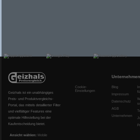
Unternehme
Cookie-
Blog
I
Einstellungen
f
Geizhals ist ein unabhängiges
Impressum
Preis- und Produktvergleichs-
W
Datenschutz
s
Portal, das mittels detaillierter Filter
AGB
T
und vielfältiger Features eine
Unternehmen
optimale Hilfestellung bei der
J
Kaufentscheidung bietet.
P
Ansicht wählen:
Mobile