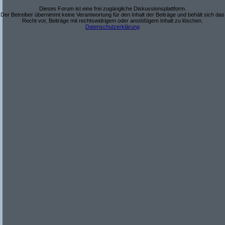
Dieses Forum ist eine frei zugängliche Diskussionsplattform.
Der Betreiber übernimmt keine Verantwortung für den Inhalt der Beiträge und behält sich das
Recht vor, Beiträge mit rechtswidrigem oder anstößigem Inhalt zu löschen.
Datenschutzerklärung