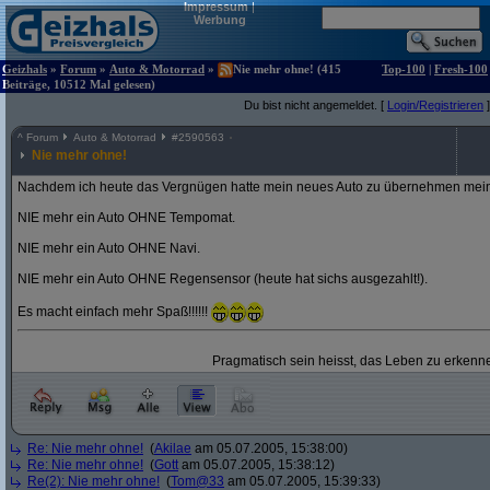
Impressum
|
Werbung
Geizhals
»
Forum
»
Auto & Motorrad
»
Nie mehr ohne! (415
Top-100
|
Fresh-100
Beiträge, 10512 Mal gelesen)
Du bist nicht angemeldet. [
Login/Registrieren
]
^
Forum
Auto & Motorrad
#
2590563
Nie mehr ohne!
Nachdem ich heute das Vergnügen hatte mein neues Auto zu übernehmen mein
NIE mehr ein Auto OHNE Tempomat.
NIE mehr ein Auto OHNE Navi.
NIE mehr ein Auto OHNE Regensensor (heute hat sichs ausgezahlt!).
Es macht einfach mehr Spaß!!!!!!
Pragmatisch sein heisst, das Leben zu erkenne
Re: Nie mehr ohne!
(
Akilae
am 05.07.2005, 15:38:00)
Re: Nie mehr ohne!
(
Gott
am 05.07.2005, 15:38:12)
Re(2): Nie mehr ohne!
(
Tom@33
am 05.07.2005, 15:39:33)