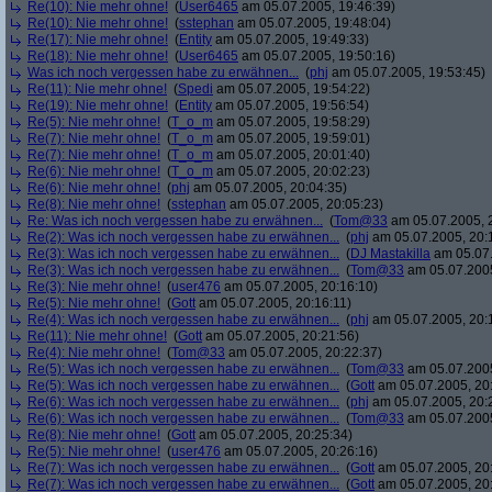
Re(10): Nie mehr ohne!
(
User6465
am 05.07.2005, 19:46:39)
Re(10): Nie mehr ohne!
(
sstephan
am 05.07.2005, 19:48:04)
Re(17): Nie mehr ohne!
(
Entity
am 05.07.2005, 19:49:33)
Re(18): Nie mehr ohne!
(
User6465
am 05.07.2005, 19:50:16)
Was ich noch vergessen habe zu erwähnen...
(
phj
am 05.07.2005, 19:53:45)
Re(11): Nie mehr ohne!
(
Spedi
am 05.07.2005, 19:54:22)
Re(19): Nie mehr ohne!
(
Entity
am 05.07.2005, 19:56:54)
Re(5): Nie mehr ohne!
(
T_o_m
am 05.07.2005, 19:58:29)
Re(7): Nie mehr ohne!
(
T_o_m
am 05.07.2005, 19:59:01)
Re(7): Nie mehr ohne!
(
T_o_m
am 05.07.2005, 20:01:40)
Re(6): Nie mehr ohne!
(
T_o_m
am 05.07.2005, 20:02:23)
Re(6): Nie mehr ohne!
(
phj
am 05.07.2005, 20:04:35)
Re(8): Nie mehr ohne!
(
sstephan
am 05.07.2005, 20:05:23)
Re: Was ich noch vergessen habe zu erwähnen...
(
Tom@33
am 05.07.2005, 
Re(2): Was ich noch vergessen habe zu erwähnen...
(
phj
am 05.07.2005, 20:
Re(3): Was ich noch vergessen habe zu erwähnen...
(
DJ Mastakilla
am 05.07.
Re(3): Was ich noch vergessen habe zu erwähnen...
(
Tom@33
am 05.07.2005
Re(3): Nie mehr ohne!
(
user476
am 05.07.2005, 20:16:10)
Re(5): Nie mehr ohne!
(
Gott
am 05.07.2005, 20:16:11)
Re(4): Was ich noch vergessen habe zu erwähnen...
(
phj
am 05.07.2005, 20:
Re(11): Nie mehr ohne!
(
Gott
am 05.07.2005, 20:21:56)
Re(4): Nie mehr ohne!
(
Tom@33
am 05.07.2005, 20:22:37)
Re(5): Was ich noch vergessen habe zu erwähnen...
(
Tom@33
am 05.07.2005
Re(5): Was ich noch vergessen habe zu erwähnen...
(
Gott
am 05.07.2005, 20
Re(6): Was ich noch vergessen habe zu erwähnen...
(
phj
am 05.07.2005, 20:
Re(6): Was ich noch vergessen habe zu erwähnen...
(
Tom@33
am 05.07.2005
Re(8): Nie mehr ohne!
(
Gott
am 05.07.2005, 20:25:34)
Re(5): Nie mehr ohne!
(
user476
am 05.07.2005, 20:26:16)
Re(7): Was ich noch vergessen habe zu erwähnen...
(
Gott
am 05.07.2005, 20
Re(7): Was ich noch vergessen habe zu erwähnen...
(
Gott
am 05.07.2005, 20