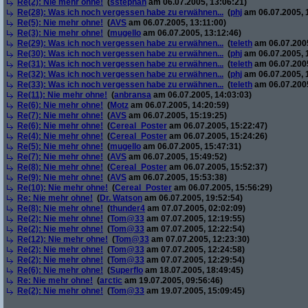
Re(2): Nie mehr ohne!
(
sstephan
am 06.07.2005, 13:06:21)
Re(28): Was ich noch vergessen habe zu erwähnen...
(
phj
am 06.07.2005, 
Re(5): Nie mehr ohne!
(
AVS
am 06.07.2005, 13:11:00)
Re(3): Nie mehr ohne!
(
mugello
am 06.07.2005, 13:12:46)
Re(29): Was ich noch vergessen habe zu erwähnen...
(
teleth
am 06.07.2005
Re(30): Was ich noch vergessen habe zu erwähnen...
(
phj
am 06.07.2005, 
Re(31): Was ich noch vergessen habe zu erwähnen...
(
teleth
am 06.07.2005
Re(32): Was ich noch vergessen habe zu erwähnen...
(
phj
am 06.07.2005, 
Re(33): Was ich noch vergessen habe zu erwähnen...
(
teleth
am 06.07.2005
Re(11): Nie mehr ohne!
(
anbransa
am 06.07.2005, 14:03:03)
Re(6): Nie mehr ohne!
(
Motz
am 06.07.2005, 14:20:59)
Re(7): Nie mehr ohne!
(
AVS
am 06.07.2005, 15:19:25)
Re(6): Nie mehr ohne!
(
Cereal_Poster
am 06.07.2005, 15:22:47)
Re(4): Nie mehr ohne!
(
Cereal_Poster
am 06.07.2005, 15:24:26)
Re(5): Nie mehr ohne!
(
mugello
am 06.07.2005, 15:47:31)
Re(7): Nie mehr ohne!
(
AVS
am 06.07.2005, 15:49:52)
Re(8): Nie mehr ohne!
(
Cereal_Poster
am 06.07.2005, 15:52:37)
Re(9): Nie mehr ohne!
(
AVS
am 06.07.2005, 15:53:38)
Re(10): Nie mehr ohne!
(
Cereal_Poster
am 06.07.2005, 15:56:29)
Re: Nie mehr ohne!
(
Dr. Watson
am 06.07.2005, 19:52:54)
Re(8): Nie mehr ohne!
(
thunder4
am 07.07.2005, 02:02:09)
Re(2): Nie mehr ohne!
(
Tom@33
am 07.07.2005, 12:19:55)
Re(2): Nie mehr ohne!
(
Tom@33
am 07.07.2005, 12:22:54)
Re(12): Nie mehr ohne!
(
Tom@33
am 07.07.2005, 12:23:30)
Re(2): Nie mehr ohne!
(
Tom@33
am 07.07.2005, 12:24:58)
Re(2): Nie mehr ohne!
(
Tom@33
am 07.07.2005, 12:29:54)
Re(6): Nie mehr ohne!
(
Superflo
am 18.07.2005, 18:49:45)
Re: Nie mehr ohne!
(
arctic
am 19.07.2005, 09:56:46)
Re(2): Nie mehr ohne!
(
Tom@33
am 19.07.2005, 15:09:45)