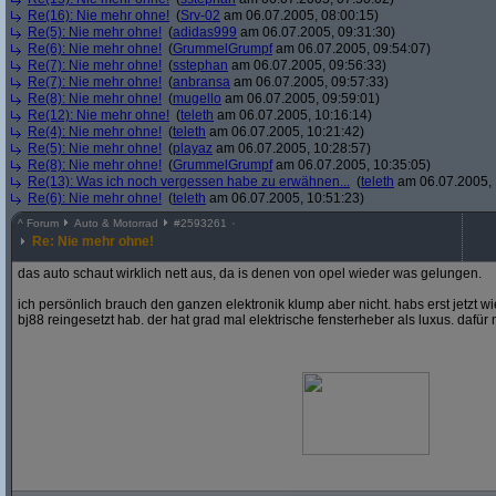
Re(16): Nie mehr ohne!
(
Srv-02
am 06.07.2005, 08:00:15)
Re(5): Nie mehr ohne!
(
adidas999
am 06.07.2005, 09:31:30)
Re(6): Nie mehr ohne!
(
GrummelGrumpf
am 06.07.2005, 09:54:07)
Re(7): Nie mehr ohne!
(
sstephan
am 06.07.2005, 09:56:33)
Re(7): Nie mehr ohne!
(
anbransa
am 06.07.2005, 09:57:33)
Re(8): Nie mehr ohne!
(
mugello
am 06.07.2005, 09:59:01)
Re(12): Nie mehr ohne!
(
teleth
am 06.07.2005, 10:16:14)
Re(4): Nie mehr ohne!
(
teleth
am 06.07.2005, 10:21:42)
Re(5): Nie mehr ohne!
(
playaz
am 06.07.2005, 10:28:57)
Re(8): Nie mehr ohne!
(
GrummelGrumpf
am 06.07.2005, 10:35:05)
Re(13): Was ich noch vergessen habe zu erwähnen...
(
teleth
am 06.07.2005, 
Re(6): Nie mehr ohne!
(
teleth
am 06.07.2005, 10:51:23)
^
Forum
Auto & Motorrad
#
2593261
Re: Nie mehr ohne!
das auto schaut wirklich nett aus, da is denen von opel wieder was gelungen.
ich persönlich brauch den ganzen elektronik klump aber nicht. habs erst jetzt w
bj88 reingesetzt hab. der hat grad mal elektrische fensterheber als luxus. dafür