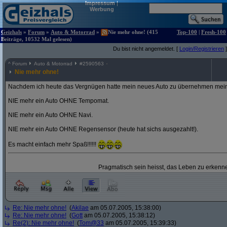
Impressum
|
Werbung
Geizhals
»
Forum
»
Auto & Motorrad
»
Nie mehr ohne! (415
Top-100
|
Fresh-100
Beiträge, 10532 Mal gelesen)
Du bist nicht angemeldet. [
Login/Registrieren
]
^
Forum
Auto & Motorrad
#
2590563
Nie mehr ohne!
Nachdem ich heute das Vergnügen hatte mein neues Auto zu übernehmen mein
NIE mehr ein Auto OHNE Tempomat.
NIE mehr ein Auto OHNE Navi.
NIE mehr ein Auto OHNE Regensensor (heute hat sichs ausgezahlt!).
Es macht einfach mehr Spaß!!!!!!
Pragmatisch sein heisst, das Leben zu erkenne
Re: Nie mehr ohne!
(
Akilae
am 05.07.2005, 15:38:00)
Re: Nie mehr ohne!
(
Gott
am 05.07.2005, 15:38:12)
Re(2): Nie mehr ohne!
(
Tom@33
am 05.07.2005, 15:39:33)