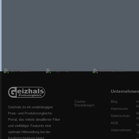
Unternehme
Cookie-
Blog
I
Einstellungen
f
Geizhals ist ein unabhängiges
Impressum
Preis- und Produktvergleichs-
W
Datenschutz
s
Portal, das mittels detaillierter Filter
AGB
T
und vielfältiger Features eine
Unternehmen
optimale Hilfestellung bei der
J
Kaufentscheidung bietet.