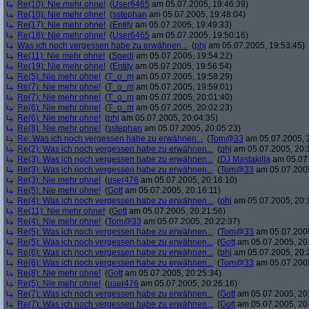
Re(10): Nie mehr ohne!
(
User6465
am 05.07.2005, 19:46:39)
Re(10): Nie mehr ohne!
(
sstephan
am 05.07.2005, 19:48:04)
Re(17): Nie mehr ohne!
(
Entity
am 05.07.2005, 19:49:33)
Re(18): Nie mehr ohne!
(
User6465
am 05.07.2005, 19:50:16)
Was ich noch vergessen habe zu erwähnen...
(
phj
am 05.07.2005, 19:53:45)
Re(11): Nie mehr ohne!
(
Spedi
am 05.07.2005, 19:54:22)
Re(19): Nie mehr ohne!
(
Entity
am 05.07.2005, 19:56:54)
Re(5): Nie mehr ohne!
(
T_o_m
am 05.07.2005, 19:58:29)
Re(7): Nie mehr ohne!
(
T_o_m
am 05.07.2005, 19:59:01)
Re(7): Nie mehr ohne!
(
T_o_m
am 05.07.2005, 20:01:40)
Re(6): Nie mehr ohne!
(
T_o_m
am 05.07.2005, 20:02:23)
Re(6): Nie mehr ohne!
(
phj
am 05.07.2005, 20:04:35)
Re(8): Nie mehr ohne!
(
sstephan
am 05.07.2005, 20:05:23)
Re: Was ich noch vergessen habe zu erwähnen...
(
Tom@33
am 05.07.2005, 
Re(2): Was ich noch vergessen habe zu erwähnen...
(
phj
am 05.07.2005, 20:
Re(3): Was ich noch vergessen habe zu erwähnen...
(
DJ Mastakilla
am 05.07.
Re(3): Was ich noch vergessen habe zu erwähnen...
(
Tom@33
am 05.07.2005
Re(3): Nie mehr ohne!
(
user476
am 05.07.2005, 20:16:10)
Re(5): Nie mehr ohne!
(
Gott
am 05.07.2005, 20:16:11)
Re(4): Was ich noch vergessen habe zu erwähnen...
(
phj
am 05.07.2005, 20:
Re(11): Nie mehr ohne!
(
Gott
am 05.07.2005, 20:21:56)
Re(4): Nie mehr ohne!
(
Tom@33
am 05.07.2005, 20:22:37)
Re(5): Was ich noch vergessen habe zu erwähnen...
(
Tom@33
am 05.07.2005
Re(5): Was ich noch vergessen habe zu erwähnen...
(
Gott
am 05.07.2005, 20
Re(6): Was ich noch vergessen habe zu erwähnen...
(
phj
am 05.07.2005, 20:
Re(6): Was ich noch vergessen habe zu erwähnen...
(
Tom@33
am 05.07.2005
Re(8): Nie mehr ohne!
(
Gott
am 05.07.2005, 20:25:34)
Re(5): Nie mehr ohne!
(
user476
am 05.07.2005, 20:26:16)
Re(7): Was ich noch vergessen habe zu erwähnen...
(
Gott
am 05.07.2005, 20
Re(7): Was ich noch vergessen habe zu erwähnen...
(
Gott
am 05.07.2005, 20