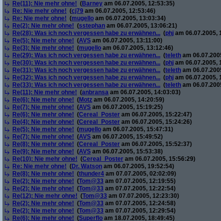
Re(11): Nie mehr ohne!
(
Barney
am 06.07.2005, 12:53:35)
Re: Nie mehr ohne!
(
cj79
am 06.07.2005, 12:53:46)
Re: Nie mehr ohne!
(
mugello
am 06.07.2005, 13:03:34)
Re(2): Nie mehr ohne!
(
sstephan
am 06.07.2005, 13:06:21)
Re(28): Was ich noch vergessen habe zu erwähnen...
(
phj
am 06.07.2005, 
Re(5): Nie mehr ohne!
(
AVS
am 06.07.2005, 13:11:00)
Re(3): Nie mehr ohne!
(
mugello
am 06.07.2005, 13:12:46)
Re(29): Was ich noch vergessen habe zu erwähnen...
(
teleth
am 06.07.2005
Re(30): Was ich noch vergessen habe zu erwähnen...
(
phj
am 06.07.2005, 
Re(31): Was ich noch vergessen habe zu erwähnen...
(
teleth
am 06.07.2005
Re(32): Was ich noch vergessen habe zu erwähnen...
(
phj
am 06.07.2005, 
Re(33): Was ich noch vergessen habe zu erwähnen...
(
teleth
am 06.07.2005
Re(11): Nie mehr ohne!
(
anbransa
am 06.07.2005, 14:03:03)
Re(6): Nie mehr ohne!
(
Motz
am 06.07.2005, 14:20:59)
Re(7): Nie mehr ohne!
(
AVS
am 06.07.2005, 15:19:25)
Re(6): Nie mehr ohne!
(
Cereal_Poster
am 06.07.2005, 15:22:47)
Re(4): Nie mehr ohne!
(
Cereal_Poster
am 06.07.2005, 15:24:26)
Re(5): Nie mehr ohne!
(
mugello
am 06.07.2005, 15:47:31)
Re(7): Nie mehr ohne!
(
AVS
am 06.07.2005, 15:49:52)
Re(8): Nie mehr ohne!
(
Cereal_Poster
am 06.07.2005, 15:52:37)
Re(9): Nie mehr ohne!
(
AVS
am 06.07.2005, 15:53:38)
Re(10): Nie mehr ohne!
(
Cereal_Poster
am 06.07.2005, 15:56:29)
Re: Nie mehr ohne!
(
Dr. Watson
am 06.07.2005, 19:52:54)
Re(8): Nie mehr ohne!
(
thunder4
am 07.07.2005, 02:02:09)
Re(2): Nie mehr ohne!
(
Tom@33
am 07.07.2005, 12:19:55)
Re(2): Nie mehr ohne!
(
Tom@33
am 07.07.2005, 12:22:54)
Re(12): Nie mehr ohne!
(
Tom@33
am 07.07.2005, 12:23:30)
Re(2): Nie mehr ohne!
(
Tom@33
am 07.07.2005, 12:24:58)
Re(2): Nie mehr ohne!
(
Tom@33
am 07.07.2005, 12:29:54)
Re(6): Nie mehr ohne!
(
Superflo
am 18.07.2005, 18:49:45)