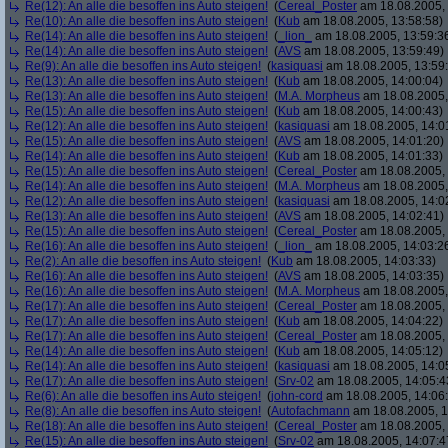
Re(12): An alle die besoffen ins Auto steigen!
(
Cereal_Poster
am 18.08.2005, 
Re(10): An alle die besoffen ins Auto steigen!
(
Kub
am 18.08.2005, 13:58:58)
Re(14): An alle die besoffen ins Auto steigen!
(
_lion_
am 18.08.2005, 13:59:3
Re(14): An alle die besoffen ins Auto steigen!
(
AVS
am 18.08.2005, 13:59:49)
Re(9): An alle die besoffen ins Auto steigen!
(
kasiquasi
am 18.08.2005, 13:59
Re(13): An alle die besoffen ins Auto steigen!
(
Kub
am 18.08.2005, 14:00:04)
Re(13): An alle die besoffen ins Auto steigen!
(
M.A. Morpheus
am 18.08.2005,
Re(15): An alle die besoffen ins Auto steigen!
(
Kub
am 18.08.2005, 14:00:43)
Re(12): An alle die besoffen ins Auto steigen!
(
kasiquasi
am 18.08.2005, 14:0
Re(15): An alle die besoffen ins Auto steigen!
(
AVS
am 18.08.2005, 14:01:20)
Re(14): An alle die besoffen ins Auto steigen!
(
Kub
am 18.08.2005, 14:01:33)
Re(15): An alle die besoffen ins Auto steigen!
(
Cereal_Poster
am 18.08.2005, 
Re(14): An alle die besoffen ins Auto steigen!
(
M.A. Morpheus
am 18.08.2005,
Re(12): An alle die besoffen ins Auto steigen!
(
kasiquasi
am 18.08.2005, 14:0
Re(13): An alle die besoffen ins Auto steigen!
(
AVS
am 18.08.2005, 14:02:41)
Re(15): An alle die besoffen ins Auto steigen!
(
Cereal_Poster
am 18.08.2005, 
Re(16): An alle die besoffen ins Auto steigen!
(
_lion_
am 18.08.2005, 14:03:2
Re(2): An alle die besoffen ins Auto steigen!
(
Kub
am 18.08.2005, 14:03:33)
Re(16): An alle die besoffen ins Auto steigen!
(
AVS
am 18.08.2005, 14:03:35)
Re(16): An alle die besoffen ins Auto steigen!
(
M.A. Morpheus
am 18.08.2005,
Re(17): An alle die besoffen ins Auto steigen!
(
Cereal_Poster
am 18.08.2005, 
Re(17): An alle die besoffen ins Auto steigen!
(
Kub
am 18.08.2005, 14:04:22)
Re(17): An alle die besoffen ins Auto steigen!
(
Cereal_Poster
am 18.08.2005, 
Re(14): An alle die besoffen ins Auto steigen!
(
Kub
am 18.08.2005, 14:05:12)
Re(14): An alle die besoffen ins Auto steigen!
(
kasiquasi
am 18.08.2005, 14:0
Re(17): An alle die besoffen ins Auto steigen!
(
Srv-02
am 18.08.2005, 14:05:4
Re(6): An alle die besoffen ins Auto steigen!
(
john-cord
am 18.08.2005, 14:06
Re(8): An alle die besoffen ins Auto steigen!
(
Autofachmann
am 18.08.2005, 1
Re(18): An alle die besoffen ins Auto steigen!
(
Cereal_Poster
am 18.08.2005, 
Re(15): An alle die besoffen ins Auto steigen!
(
Srv-02
am 18.08.2005, 14:07:4