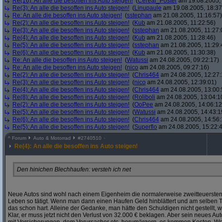
Re(16): An alle die besoffen ins Auto steigen!
(
Cereal_Poster
am 19.08.2005, 
Re(3): An alle die besoffen ins Auto steigen!
(
Linupaule
am 19.08.2005, 18:37
Re: An alle die besoffen ins Auto steigen!
(
sstephan
am 21.08.2005, 11:16:57)
Re(2): An alle die besoffen ins Auto steigen!
(
Kub
am 21.08.2005, 11:22:56)
Re(3): An alle die besoffen ins Auto steigen!
(
sstephan
am 21.08.2005, 11:27:
Re(4): An alle die besoffen ins Auto steigen!
(
Kub
am 21.08.2005, 11:28:46)
Re(5): An alle die besoffen ins Auto steigen!
(
sstephan
am 21.08.2005, 11:29:
Re(6): An alle die besoffen ins Auto steigen!
(
Kub
am 21.08.2005, 11:30:38)
Re: An alle die besoffen ins Auto steigen!
(
Watussi
am 24.08.2005, 09:22:17)
Re: An alle die besoffen ins Auto steigen!
(
nico
am 24.08.2005, 09:27:16)
Re(2): An alle die besoffen ins Auto steigen!
(
Chris464
am 24.08.2005, 12:27:
Re(3): An alle die besoffen ins Auto steigen!
(
nico
am 24.08.2005, 12:39:01)
Re(4): An alle die besoffen ins Auto steigen!
(
Chris464
am 24.08.2005, 13:00:
Re(8): An alle die besoffen ins Auto steigen!
(
Roliboli
am 24.08.2005, 13:04:1
Re(2): An alle die besoffen ins Auto steigen!
(
OoPee
am 24.08.2005, 14:06:12
Re(5): An alle die besoffen ins Auto steigen!
(
Watussi
am 24.08.2005, 14:43:1
Re(6): An alle die besoffen ins Auto steigen!
(
Chris464
am 24.08.2005, 14:56:
Re(5): An alle die besoffen ins Auto steigen!
(
Superflo
am 24.08.2005, 15:22:
^
Forum
Auto & Motorrad
#
2740510
Re(4): An alle die besoffen ins Auto steigen!
Den hinichen Blechhaufen: versteh ich net
Neue Autos sind wohl nach einem Eigenheim die normalerweise zweitteuersten
Leben so tätigt. Wenn man dann einen Haufen Geld hinblättert und am selben Tag
das schon hart. Alleine der Gedanke, man hätte den Schuldigen nicht gestellt,
Klar, er muss jetzt nicht den Verlust von 32.000 € beklagen. Aber sein neues Auto