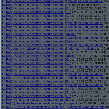
Re(6): An alle die besoffen ins Auto steigen!
(
gepeinigter_aon_neukunde
am 2
Re(2): An alle die besoffen ins Auto steigen!
(
nico
am 25.08.2005, 13:10:17)
Re(5): An alle die besoffen ins Auto steigen!
(
Kub
am 25.08.2005, 13:18:47)
Re(7): An alle die besoffen ins Auto steigen!
(
Kub
am 25.08.2005, 13:20:43)
Re(2): An alle die besoffen ins Auto steigen!
(
Kub
am 25.08.2005, 13:21:26)
Re(3): An alle die besoffen ins Auto steigen!
(
Kub
am 25.08.2005, 13:22:02)
Re(6): An alle die besoffen ins Auto steigen!
(
gepeinigter_aon_neukunde
am 2
Re(4): An alle die besoffen ins Auto steigen!
(
gepeinigter_aon_neukunde
am 2
Re(4): An alle die besoffen ins Auto steigen!
(
gepeinigter_aon_neukunde
am 2
Re(5): An alle die besoffen ins Auto steigen!
(
Roliboli
am 25.08.2005, 13:30:3
Re(8): An alle die besoffen ins Auto steigen!
(
gepeinigter_aon_neukunde
am 2
Re(5): An alle die besoffen ins Auto steigen!
(
Roliboli
am 25.08.2005, 13:31:4
Re(6): An alle die besoffen ins Auto steigen!
(
gepeinigter_aon_neukunde
am 2
Was denn... Ich wittere einen Verstoß...
(
gepeinigter_aon_neukunde
am 25.08
Re(7): An alle die besoffen ins Auto steigen!
(
Kub
am 25.08.2005, 13:35:14)
Re(7): An alle die besoffen ins Auto steigen!
(
Roliboli
am 25.08.2005, 13:35:1
Re(5): An alle die besoffen ins Auto steigen!
(
Kub
am 25.08.2005, 13:38:13)
Re(5): An alle die besoffen ins Auto steigen!
(
Kub
am 25.08.2005, 13:40:11)
Re(8): An alle die besoffen ins Auto steigen!
(
gepeinigter_aon_neukunde
am 2
Re(9): An alle die besoffen ins Auto steigen!
(
Kub
am 25.08.2005, 13:59:04)
Re(8): An alle die besoffen ins Auto steigen!
(
gepeinigter_aon_neukunde
am 2
Re(10): An alle die besoffen ins Auto steigen!
(
gepeinigter_aon_neukunde
am 
Re(2): An alle die besoffen ins Auto steigen!
(
Edd
am 25.08.2005, 14:05:51)
Re(6): An alle die besoffen ins Auto steigen!
(
gepeinigter_aon_neukunde
am 2
Re(3): An alle die besoffen ins Auto steigen!
(
Kub
am 25.08.2005, 14:10:33)
Re(7): An alle die besoffen ins Auto steigen!
(
Superflo
am 25.08.2005, 14:11:4
Re(7): An alle die besoffen ins Auto steigen!
(
Kub
am 25.08.2005, 14:11:54)
Re(4): An alle die besoffen ins Auto steigen!
(
Edd
am 25.08.2005, 14:14:20)
Re(11): An alle die besoffen ins Auto steigen!
(
Superflo
am 25.08.2005, 14:17
Re(12): An alle die besoffen ins Auto steigen!
(
gepeinigter_aon_neukunde
am 