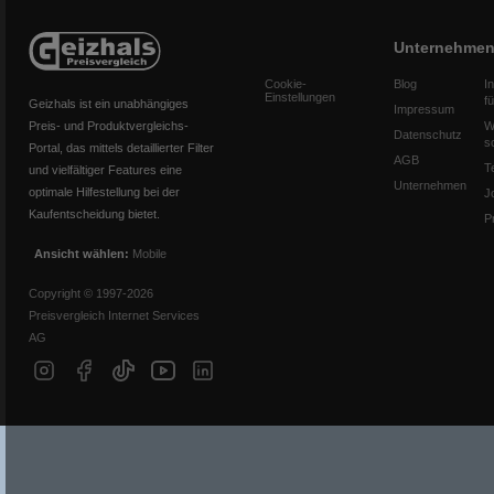
Unternehme
Cookie-
Blog
I
Einstellungen
f
Geizhals ist ein unabhängiges
Impressum
Preis- und Produktvergleichs-
W
Datenschutz
s
Portal, das mittels detaillierter Filter
AGB
T
und vielfältiger Features eine
Unternehmen
optimale Hilfestellung bei der
J
Kaufentscheidung bietet.
P
Ansicht wählen:
Mobile
Copyright © 1997-2026
Preisvergleich Internet Services
AG