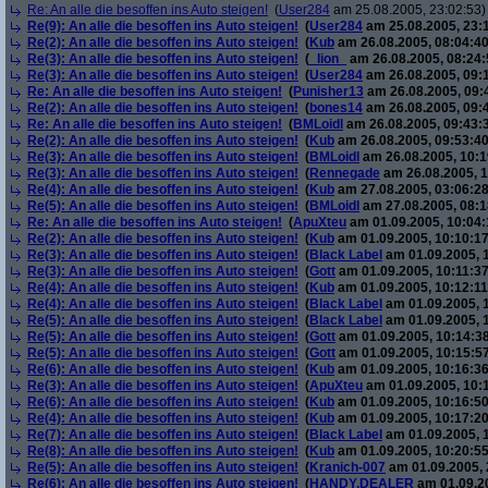
Re: An alle die besoffen ins Auto steigen!
(
User284
am 25.08.2005, 23:02:53)
Re(9): An alle die besoffen ins Auto steigen!
(
User284
am 25.08.2005, 23:
Re(2): An alle die besoffen ins Auto steigen!
(
Kub
am 26.08.2005, 08:04:40
Re(3): An alle die besoffen ins Auto steigen!
(
_lion_
am 26.08.2005, 08:24:
Re(3): An alle die besoffen ins Auto steigen!
(
User284
am 26.08.2005, 09:
Re: An alle die besoffen ins Auto steigen!
(
Punisher13
am 26.08.2005, 09:
Re(2): An alle die besoffen ins Auto steigen!
(
bones14
am 26.08.2005, 09:
Re: An alle die besoffen ins Auto steigen!
(
BMLoidl
am 26.08.2005, 09:43:
Re(2): An alle die besoffen ins Auto steigen!
(
Kub
am 26.08.2005, 09:53:40
Re(3): An alle die besoffen ins Auto steigen!
(
BMLoidl
am 26.08.2005, 10:1
Re(3): An alle die besoffen ins Auto steigen!
(
Rennegade
am 26.08.2005, 1
Re(4): An alle die besoffen ins Auto steigen!
(
Kub
am 27.08.2005, 03:06:28
Re(5): An alle die besoffen ins Auto steigen!
(
BMLoidl
am 27.08.2005, 08:1
Re: An alle die besoffen ins Auto steigen!
(
ApuXteu
am 01.09.2005, 10:04:
Re(2): An alle die besoffen ins Auto steigen!
(
Kub
am 01.09.2005, 10:10:17
Re(3): An alle die besoffen ins Auto steigen!
(
Black Label
am 01.09.2005, 1
Re(3): An alle die besoffen ins Auto steigen!
(
Gott
am 01.09.2005, 10:11:37
Re(4): An alle die besoffen ins Auto steigen!
(
Kub
am 01.09.2005, 10:12:11
Re(4): An alle die besoffen ins Auto steigen!
(
Black Label
am 01.09.2005, 
Re(5): An alle die besoffen ins Auto steigen!
(
Black Label
am 01.09.2005, 
Re(5): An alle die besoffen ins Auto steigen!
(
Gott
am 01.09.2005, 10:14:38
Re(5): An alle die besoffen ins Auto steigen!
(
Gott
am 01.09.2005, 10:15:57
Re(6): An alle die besoffen ins Auto steigen!
(
Kub
am 01.09.2005, 10:16:36
Re(3): An alle die besoffen ins Auto steigen!
(
ApuXteu
am 01.09.2005, 10:
Re(6): An alle die besoffen ins Auto steigen!
(
Kub
am 01.09.2005, 10:16:50
Re(4): An alle die besoffen ins Auto steigen!
(
Kub
am 01.09.2005, 10:17:20
Re(7): An alle die besoffen ins Auto steigen!
(
Black Label
am 01.09.2005, 
Re(8): An alle die besoffen ins Auto steigen!
(
Kub
am 01.09.2005, 10:20:55
Re(5): An alle die besoffen ins Auto steigen!
(
Kranich-007
am 01.09.2005, 
Re(6): An alle die besoffen ins Auto steigen!
(
HANDY.DEALER
am 01.09.20