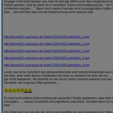
Voyager nicht mehr fahrbar war, hab ich den typ 200m nach dem Unglücksort a
Polizei gerufen. Gott sei dank ist er versichert. Seine entschuldigung war: " Ich ha
schlimmes machen....." Wenn mich meine Freunde nicht zurückgehalten hätten h
hals.....bin echt froh dass ich die beherrschung nicht verloren hab.
.
.
.
.
.
http:/
/
wrms002.joanneum.at/
~kubi/
C200%20Crash/
Klein_2.jpg
http:/
/
wrms002.joanneum.at/
~kubi/
C200%20Crash/
Klein_3.jpg
http:/
/
wrms002.joanneum.at/
~kubi/
C200%20Crash/
Klein_4.jpg
http:/
/
wrms002.joanneum.at/
~kubi/
C200%20Crash/
Klein_5.jpg
http:/
/
wrms002.joanneum.at/
~kubi/
C200%20Crash/
Klein_8.jpg
Leute, das ist so ziehmlich das dempremirendste und herzzerreissendste was ic
ein Auto, aber unter diesen Umständen ein Auto zu verlieren ist mehr als nur ........
gar nicht realisieren. Mir kommts vor als ob ich jeden moment aufwach und das 
Verstehts: der is genau 90km gelaufen.......
Es sind noch weitere Autos entlang der gesamten Straße gestanden, aber nei
schnupfen........sowas ist schlicht und ergreifend unpackbar. Schlafen kann ich n
hals.
Ich richte mich nun an alle die schon mal besoffen ins auto gestiegen sind