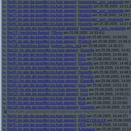
Re(8): An alle die besoffen ins Auto steigen!
(
gepeinigter_aon_neukunde
am 2
Re(6): An alle die besoffen ins Auto steigen!
(
Superflo
am 25.08.2005, 14:21:
Re(8): An alle die besoffen ins Auto steigen!
(
gepeinigter_aon_neukunde
am 2
Re(7): An alle die besoffen ins Auto steigen!
(
Roliboli
am 25.08.2005, 14:23:1
Re(8): An alle die besoffen ins Auto steigen!
(
gepeinigter_aon_neukunde
am 2
Re(9): An alle die besoffen ins Auto steigen!
(
Superflo
am 25.08.2005, 14:27:
Re(10): An alle die besoffen ins Auto steigen!
(
gepeinigter_aon_neukunde
am 
Re(17): Herzliches Beileid
(
TBone
am 25.08.2005, 14:33:41)
Re(7): An alle die besoffen ins Auto steigen!
(
Kub
am 25.08.2005, 14:34:55)
Re(9): An alle die besoffen ins Auto steigen!
(
Roliboli
am 25.08.2005, 14:36:2
Re(18): Herzliches Beileid
(
extrem_oaga_nick
am 25.08.2005, 14:36:27)
Re(11): An alle die besoffen ins Auto steigen!
(
Superflo
am 25.08.2005, 14:42
Re(9): An alle die besoffen ins Auto steigen!
(
nico
am 25.08.2005, 14:45:40)
Re(8): An alle die besoffen ins Auto steigen!
(
nico
am 25.08.2005, 14:46:21)
Re(8): An alle die besoffen ins Auto steigen!
(
Superflo
am 25.08.2005, 14:46:
Re(10): An alle die besoffen ins Auto steigen!
(
nico
am 25.08.2005, 14:46:58)
Re(9): An alle die besoffen ins Auto steigen!
(
Superflo
am 25.08.2005, 14:48:
Re(10): An alle die besoffen ins Auto steigen!
(
Raydoo
am 25.08.2005, 14:48:
Re(11): An alle die besoffen ins Auto steigen!
(
Superflo
am 25.08.2005, 14:50
Re(8): An alle die besoffen ins Auto steigen!
(
nico
am 25.08.2005, 14:51:13)
Re(10): An alle die besoffen ins Auto steigen!
(
nico
am 25.08.2005, 14:58:47)
Re(12): An alle die besoffen ins Auto steigen!
(
nico
am 25.08.2005, 14:59:21)
Re(9): An alle die besoffen ins Auto steigen!
(
Kub
am 25.08.2005, 15:09:47)
Re(9): An alle die besoffen ins Auto steigen!
(
Kub
am 25.08.2005, 15:10:09)
Re(10): An alle die besoffen ins Auto steigen!
(
Superflo
am 25.08.2005, 15:10
Vom Autor zurückgezogen oder Autor hat seine Registrierung nicht bestätigt
(
Re(3): An alle die besoffen ins Auto steigen!
(
AVS
am 25.08.2005, 16:44:27)
Re(4): An alle die besoffen ins Auto steigen!
(
HANDY.DEALER
am 25.08.2005,
Re(5): An alle die besoffen ins Auto steigen!
(
AVS
am 25.08.2005, 19:12:00)
Re(9): An alle die besoffen ins Auto steigen!
(
Linupaule
am 25.08.2005, 21:12