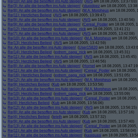
Re(10): An alle die besoffen ins Auto steigen!
(
AVS
am 18.08.2005, 13:37:03)
Re(3): An alle die besoffen ins Auto steigen!
(
stupidpez
am 18.08.2005, 13:38
Re(8): An alle die besoffen ins Auto steigen!
(
M.A. Morpheus
am 18.08.2005, 
Re(11): Herzliches Beileid
(
AVS
am 18.08.2005, 13:39:47)
Re(9): An alle die besoffen ins Auto steigen!
(
AVS
am 18.08.2005, 13:40:56)
Re(9): An alle die besoffen ins Auto steigen!
(
Cereal_Poster
am 18.08.2005, 1
Re(12): Herzliches Beileid
(
extrem_oaga_nick
am 18.08.2005, 13:41:21)
Re(7): An alle die besoffen ins Auto steigen!
(
AVS
am 18.08.2005, 13:42:08)
Re(10): An alle die besoffen ins Auto steigen!
(
M.A. Morpheus
am 18.08.2005,
Re(13): Herzliches Beileid
(
AVS
am 18.08.2005, 13:42:59)
Re: An alle die besoffen ins Auto steigen!
(
User15820
am 18.08.2005, 13:43:
Re(14): Herzliches Beileid
(
extrem_oaga_nick
am 18.08.2005, 13:45:31)
Re(11): An alle die besoffen ins Auto steigen!
(
AVS
am 18.08.2005, 13:45:45)
Re(15): Herzliches Beileid
(
AVS
am 18.08.2005, 13:46:56)
Re(8): An alle die besoffen ins Auto steigen!
(
Hornet
am 18.08.2005, 13:47:19
Re(11): An alle die besoffen ins Auto steigen!
(
Cereal_Poster
am 18.08.2005, 
Re(16): Herzliches Beileid
(
extrem_oaga_nick
am 18.08.2005, 13:51:05)
Re(12): An alle die besoffen ins Auto steigen!
(
M.A. Morpheus
am 18.08.2005,
Re(9): Herzliches Beileid
(
Kub
am 18.08.2005, 13:53:58)
Re(12): An alle die besoffen ins Auto steigen!
(
M.A. Morpheus
am 18.08.2005,
Re(10): Herzliches Beileid
(
extrem_oaga_nick
am 18.08.2005, 13:55:09)
Re(13): An alle die besoffen ins Auto steigen!
(
Cereal_Poster
am 18.08.2005, 
Re(4): Herzliches Beileid
(
Kub
am 18.08.2005, 13:56:06)
Re(12): An alle die besoffen ins Auto steigen!
(
AVS
am 18.08.2005, 13:56:15)
Re(8): An alle die besoffen ins Auto steigen!
(
Kub
am 18.08.2005, 13:57:16)
Re(4): Herzliches Beileid
(
teleth
am 18.08.2005, 13:57:32)
Re(9): An alle die besoffen ins Auto steigen!
(
Kub
am 18.08.2005, 13:57:40)
Re(13): An alle die besoffen ins Auto steigen!
(
Cereal_Poster
am 18.08.2005, 
Re(11): An alle die besoffen ins Auto steigen!
(
Kub
am 18.08.2005, 13:58:04)
Re(11): An alle die besoffen ins Auto steigen!
(
kasiquasi
am 18.08.2005, 13:5