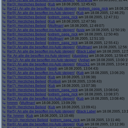
Re(8): An alle die besoffen ins Auto steigen!
(
anbransa
am 18.08.2005, 12:44
Re(3): Herzliches Beileid
(
Kub
am 18.08.2005, 12:45:42)
Re(11): An alle die besoffen ins Auto steigen!
(
extrem_oaga_nick
am 18.08.20
Re(9): An alle die besoffen ins Auto steigen!
(
Kub
am 18.08.2005, 12:46:25)
Re(4): Herzliches Beileid
(
extrem_oaga_nick
am 18.08.2005, 12:47:31)
Re(5): Herzliches Beileid
(
Kub
am 18.08.2005, 12:47:56)
Re(4): Herzliches Beileid
(
Wulfman!
am 18.08.2005, 12:49:07)
Re(3): An alle die besoffen ins Auto steigen!
(
tuvix
am 18.08.2005, 12:50:19)
Re(6): Herzliches Beileid
(
extrem_oaga_nick
am 18.08.2005, 12:50:40)
Re(5): Herzliches Beileid
(
Wulfman!
am 18.08.2005, 12:51:10)
Re(6): Herzliches Beileid
(
extrem_oaga_nick
am 18.08.2005, 12:55:41)
Re(3): An alle die besoffen ins Auto steigen!
(
Wulfman!
am 18.08.2005, 12:56:
Re(3): An alle die besoffen ins Auto steigen!
(
Black Label
am 18.08.2005, 12:
Re: An alle die besoffen ins Auto steigen!
(
stupidpez
am 18.08.2005, 12:59:47
Re(12): An alle die besoffen ins Auto steigen!
(
Ardjan
am 18.08.2005, 13:00:1
Re(2): An alle die besoffen ins Auto steigen!
(
Moz2k1
am 18.08.2005, 13:04:1
Re(2): Herzliches Beileid
(
teleth
am 18.08.2005, 13:04:43)
Re(4): An alle die besoffen ins Auto steigen!
(
Kub
am 18.08.2005, 13:06:20)
Re(7): Herzliches Beileid
(
Kub
am 18.08.2005, 13:06:38)
Re(3): Herzliches Beileid
(
Roliboli
am 18.08.2005, 13:06:43)
Re(7): Herzliches Beileid
(
Kub
am 18.08.2005, 13:07:38)
Re(8): Herzliches Beileid
(
extrem_oaga_nick
am 18.08.2005, 13:08:04)
Re(8): Herzliches Beileid
(
extrem_oaga_nick
am 18.08.2005, 13:08:37)
Re(2): An alle die besoffen ins Auto steigen!
(
Kub
am 18.08.2005, 13:08:40)
hmmm
(
Wulfman!
am 18.08.2005, 13:09:29)
Re(9): Herzliches Beileid
(
Kub
am 18.08.2005, 13:09:41)
Re(5): An alle die besoffen ins Auto steigen!
(
Black Label
am 18.08.2005, 13:
Re: hmmm
(
Kub
am 18.08.2005, 13:10:48)
Re(10): Herzliches Beileid
(
extrem_oaga_nick
am 18.08.2005, 13:11:46)
Re(6): An alle die besoffen ins Auto steigen!
(
Kub
am 18.08.2005, 13:12:36)