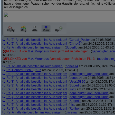
mit Versicherungen, dem Verursacher etc. herumärgern, es kommen Kosten, We
hatte er den neuen Wagen schon vor der Haustür stehen... einfach eine völlig 
äußerst ärgerlich.
Re(2): An alle die besoffen ins Auto steigen!
(
Cereal_Poster
am 24.08.2005, 1
Re(2): An alle die besoffen ins Auto steigen!
(
Chris464
am 24.08.2005, 15:38:
Re: An alle die besoffen ins Auto steigen!
(
Superflo
am 24.08.2005, 15:43:36)
PLONKED von
M.A. Morpheus
: hörst jetzt auf zu beleidigen
(
gepeinigter_ao
16:34:48)
PLONKED von
M.A. Morpheus
: Verstoß gegen Richtlinien Pkt. 3
(
gepeinigte
16:43:15)
Re: An alle die besoffen ins Auto steigen!
(
bones14
am 24.08.2005, 16:45:24)
Re: Gehört Dir eh...
(
Kub
am 24.08.2005, 16:46:41)
Re(2): An alle die besoffen ins Auto steigen!
(
gepeinigter_aon_neukunde
am 2
Re(3): An alle die besoffen ins Auto steigen!
(
bones14
am 24.08.2005, 16:51:
Re(3): An alle die besoffen ins Auto steigen!
(
User15820
am 24.08.2005, 17:4
Re(3): An alle die besoffen ins Auto steigen!
(
Superflo
am 24.08.2005, 18:05:
Re(3): An alle die besoffen ins Auto steigen!
(
tuvix
am 24.08.2005, 22:16:48)
Re(4): An alle die besoffen ins Auto steigen!
(
gepeinigter_aon_neukunde
am 2
Re(4): An alle die besoffen ins Auto steigen!
(
gepeinigter_aon_neukunde
am 2
Re(5): An alle die besoffen ins Auto steigen!
(
Superflo
am 25.08.2005, 11:31:1
Re(5): An alle die besoffen ins Auto steigen!
(
nico
am 25.08.2005, 11:32:47)
Re(3): An alle die besoffen ins Auto steigen!
(
Roliboli
am 25.08.2005, 12:31:3
Re: An alle die besoffen ins Auto steigen!
(
piiceman
am 25.08.2005, 12:37:34