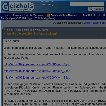
Impressum
|
Werbung
Geizhals
»
Forum
»
Auto & Motorrad
»
An alle die besoffen ins
Top-100
|
Fresh-100
Auto steigen! (575 Beiträge, 18572 Mal gelesen)
Du bist nicht angemeldet. [
Login/Registrieren
]
^
Forum
Auto & Motorrad
#
2741106
An alle die besoffen ins Auto steigen!
Liebe leute!
Wenn man es nicht mit eigenen Augen miterlebt hat, kann man es nicht glauben
Ich habe mir heute in der Früh mein neues Auto vom Händler geholt auf das ic
Hier ein paar Fotos:
http:/
/
wrms002.joanneum.at/
~kubi/
C200/
Klein_1.jpg
http:/
/
wrms002.joanneum.at/
~kubi/
C200/
Klein_2.jpg
http:/
/
wrms002.joanneum.at/
~kubi/
C200/
Klein_3.jpg
Ich bin dann gegen 22:00 mit diesem Fahrzeug zu einem Freund gefahren und 
renovieren. Plötzlich höre ich vor dem Fenster, wo ich mein Auto geparkt habe (
LEGAL UND ANSTANDSLOS SAUBER DORT GESTANDEN, also ned irgendwie in 
verdammt lauten knall.
Ich schau aus dem Fenster und was IIIIIIIIIIIIIIIIIIIIIIIIIIIS? EIN VERHURT
NAGEL NEUEN BENZ ZU SCHROTT GEFAHREN. Der Typ wollte dann noch fahre