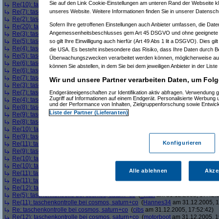
Sie auf den Link Cookie-Einstellungen am unteren Rand der Webseite kli
Re(10): taschenkontrolle bei cosmos, saturn+co
(
absolvote
am 31.12.2005, 1
unseres Website. Weitere Informationen finden Sie in unserer Datensch
Re(7): taschenkontrolle bei cosmos, saturn+co
(
registriert
am 31.12.2005, 16:
Re(2): taschenkontrolle bei cosmos, saturn+co
(
frabos
am 31.12.2005, 16:49:
Sofern Ihre getroffenen Einstellungen auch Anbieter umfassen, die Daten
Re(20): taschenkontrolle bei cosmos, saturn+co
(
Hannes34
am 31.12.2005, 1
Angemessenheitsbeschlusses gem Art 45 DSGVO und ohne geeignete G
Re(3): taschenkontrolle bei cosmos, saturn+co
(
Hannes34
am 31.12.2005, 16
Re(5): taschenkontrolle bei cosmos, saturn+co
(
w114/115
am 31.12.2005, 16:
so gilt Ihre Einwilligung auch hierfür (Art 49 Abs 1 lit a DSGVO). Dies gi
Re(4): taschenkontrolle bei cosmos, saturn+co
(
absolvote
am 31.12.2005, 16:
die USA. Es besteht insbesondere das Risiko, dass Ihre Daten durch B
Re(5): taschenkontrolle bei cosmos, saturn+co
(
Hannes34
am 31.12.2005, 16
Überwachungszwecken verarbeitet werden können, möglicherweise auc
Re(6): taschenkontrolle bei cosmos, saturn+co
(
motorboot
am 31.12.2005, 17
können Sie abstellen, in dem Sie bei dem jeweiligen Anbieter in der Liste
Re(6): taschenkontrolle bei cosmos, saturn+co
(
absolvote
am 31.12.2005, 17:
Re(7): taschenkontrolle bei cosmos, saturn+co
(
Hannes34
am 31.12.2005, 17
Wir und unsere Partner verarbeiten Daten, um Folg
Re(3): taschenkontrolle bei cosmos, saturn+co
(
sempronE6
am 31.12.2005, 1
Re(7): taschenkontrolle bei cosmos, saturn+co
(
Hannes34
am 31.12.2005, 17
Endgeräteeigenschaften zur Identifikation aktiv abfragen. Verwendung 
Zugriff auf Informationen auf einem Endgerät. Personalisierte Werbung
Re(4): taschenkontrolle bei cosmos, saturn+co
(
Hannes34
am 31.12.2005, 17
und der Performance von Inhalten, Zielgruppenforschung sowie Entwic
Re(8): taschenkontrolle bei cosmos, saturn+co
(
absolvote
am 31.12.2005, 17:
Liste der Partner (Lieferanten)
Re(9): taschenkontrolle bei cosmos, saturn+co
(
Hannes34
am 31.12.2005, 17
Re(8): taschenkontrolle bei cosmos, saturn+co
(
motorboot
am 31.12.2005, 17
Re(10): taschenkontrolle bei cosmos, saturn+co
(
absolvote
am 31.12.2005, 1
Re(9): taschenkontrolle bei cosmos, saturn+co
(
Hannes34
am 31.12.2005, 17
Konfigurieren
Re(11): taschenkontrolle bei cosmos, saturn+co
(
Hannes34
am 31.12.2005, 1
Re(9): taschenkontrolle bei cosmos, saturn+co
(
der.Grinch
am 31.12.2005, 17
Re(10): taschenkontrolle bei cosmos, saturn+co
(
motorboot
am 31.12.2005, 1
Re(10): taschenkontrolle bei cosmos, saturn+co
(
motorboot
am 31.12.2005, 1
Alle ablehnen
Akze
Re(11): taschenkontrolle bei cosmos, saturn+co
(
der.Grinch
am 31.12.2005, 1
Re(11): taschenkontrolle bei cosmos, saturn+co
(
der.Grinch
am 31.12.2005, 1
Re(12): taschenkontrolle bei cosmos, saturn+co
(
motorboot
am 31.12.2005, 1
Re(5): taschenkontrolle bei cosmos, saturn+co
(
_max
am 31.12.2005, 17:42:
Re(11): taschenkontrolle bei cosmos, saturn+co
(
Hannes34
am 31.12.2005, 1
Re: taschenkontrolle bei cosmos, saturn+co
(
cibs
am 31.12.2005, 17:52:42)
Re(12): taschenkontrolle bei cosmos, saturn+co
(
motorboot
am 31.12.2005, 1