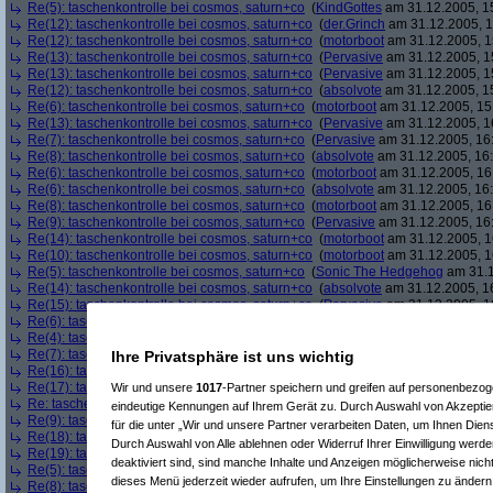
Re(5): taschenkontrolle bei cosmos, saturn+co
(
KindGottes
am 31.12.2005, 1
Re(12): taschenkontrolle bei cosmos, saturn+co
(
der.Grinch
am 31.12.2005, 1
Re(12): taschenkontrolle bei cosmos, saturn+co
(
motorboot
am 31.12.2005, 1
Re(13): taschenkontrolle bei cosmos, saturn+co
(
Pervasive
am 31.12.2005, 1
Re(13): taschenkontrolle bei cosmos, saturn+co
(
Pervasive
am 31.12.2005, 1
Re(12): taschenkontrolle bei cosmos, saturn+co
(
absolvote
am 31.12.2005, 1
Re(6): taschenkontrolle bei cosmos, saturn+co
(
motorboot
am 31.12.2005, 15
Re(13): taschenkontrolle bei cosmos, saturn+co
(
Pervasive
am 31.12.2005, 1
Re(7): taschenkontrolle bei cosmos, saturn+co
(
Pervasive
am 31.12.2005, 16
Re(8): taschenkontrolle bei cosmos, saturn+co
(
absolvote
am 31.12.2005, 16:
Re(6): taschenkontrolle bei cosmos, saturn+co
(
motorboot
am 31.12.2005, 16
Re(6): taschenkontrolle bei cosmos, saturn+co
(
absolvote
am 31.12.2005, 16:
Re(8): taschenkontrolle bei cosmos, saturn+co
(
motorboot
am 31.12.2005, 16
Re(9): taschenkontrolle bei cosmos, saturn+co
(
Pervasive
am 31.12.2005, 16
Re(14): taschenkontrolle bei cosmos, saturn+co
(
motorboot
am 31.12.2005, 1
Re(10): taschenkontrolle bei cosmos, saturn+co
(
motorboot
am 31.12.2005, 1
Re(5): taschenkontrolle bei cosmos, saturn+co
(
Sonic The Hedgehog
am 31.1
Re(14): taschenkontrolle bei cosmos, saturn+co
(
absolvote
am 31.12.2005, 16
Re(15): taschenkontrolle bei cosmos, saturn+co
(
Pervasive
am 31.12.2005, 1
Re(6): taschenkontrolle bei cosmos, saturn+co
(
extrem_oaga_nick
am 31.12.2
Re(4): taschenkontrolle bei cosmos, saturn+co
(
extrem_oaga_nick
am 31.12.2
Re(7): taschenkontrolle bei cosmos, saturn+co
(
der.Grinch
am 31.12.2005, 16
Ihre Privatsphäre ist uns wichtig
Re(16): taschenkontrolle bei cosmos, saturn+co
(
absolvote
am 31.12.2005, 1
Re(17): taschenkontrolle bei cosmos, saturn+co
(
Pervasive
am 31.12.2005, 1
Wir und unsere
1017
-Partner speichern und greifen auf personenbezo
Re: taschenkontrolle bei cosmos, saturn+co
(
sempronE6
am 31.12.2005, 16:
eindeutige Kennungen auf Ihrem Gerät zu. Durch Auswahl von Akzeptier
Re(9): taschenkontrolle bei cosmos, saturn+co
(
der.Grinch
am 31.12.2005, 16
für die unter „Wir und unsere Partner verarbeiten Daten, um Ihnen Dien
Re(18): taschenkontrolle bei cosmos, saturn+co
(
absolvote
am 31.12.2005, 1
Durch Auswahl von Alle ablehnen oder Widerruf Ihrer Einwilligung werde
Re(19): taschenkontrolle bei cosmos, saturn+co
(
Pervasive
am 31.12.2005, 1
deaktiviert sind, sind manche Inhalte und Anzeigen möglicherweise nicht
Re(5): taschenkontrolle bei cosmos, saturn+co
(
motorboot
am 31.12.2005, 16
dieses Menü jederzeit wieder aufrufen, um Ihre Einstellungen zu ändern 
Re(8): taschenkontrolle bei cosmos, saturn+co
(
motorboot
am 31.12.2005, 16