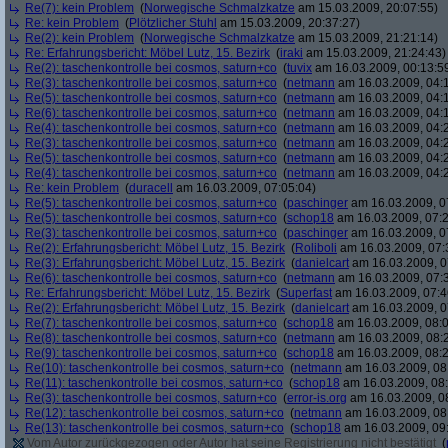
Re(7): kein Problem
(
Norwegische Schmalzkatze
am 15.03.2009, 20:07:55)
Re: kein Problem
(
Plötzlicher Stuhl
am 15.03.2009, 20:37:27)
Re(2): kein Problem
(
Norwegische Schmalzkatze
am 15.03.2009, 21:21:14)
Re: Erfahrungsbericht: Möbel Lutz, 15. Bezirk
(
iraki
am 15.03.2009, 21:24:43)
Re(2): taschenkontrolle bei cosmos, saturn+co
(
tuvix
am 16.03.2009, 00:13:5
Re(3): taschenkontrolle bei cosmos, saturn+co
(
netmann
am 16.03.2009, 04:
Re(5): taschenkontrolle bei cosmos, saturn+co
(
netmann
am 16.03.2009, 04:
Re(6): taschenkontrolle bei cosmos, saturn+co
(
netmann
am 16.03.2009, 04:
Re(4): taschenkontrolle bei cosmos, saturn+co
(
netmann
am 16.03.2009, 04:
Re(3): taschenkontrolle bei cosmos, saturn+co
(
netmann
am 16.03.2009, 04:
Re(5): taschenkontrolle bei cosmos, saturn+co
(
netmann
am 16.03.2009, 04:
Re(4): taschenkontrolle bei cosmos, saturn+co
(
netmann
am 16.03.2009, 04:
Re: kein Problem
(
duracell
am 16.03.2009, 07:05:04)
Re(5): taschenkontrolle bei cosmos, saturn+co
(
paschinger
am 16.03.2009, 0
Re(5): taschenkontrolle bei cosmos, saturn+co
(
schop18
am 16.03.2009, 07:2
Re(3): taschenkontrolle bei cosmos, saturn+co
(
paschinger
am 16.03.2009, 0
Re(2): Erfahrungsbericht: Möbel Lutz, 15. Bezirk
(
Roliboli
am 16.03.2009, 07:
Re(3): Erfahrungsbericht: Möbel Lutz, 15. Bezirk
(
danielcart
am 16.03.2009, 0
Re(6): taschenkontrolle bei cosmos, saturn+co
(
netmann
am 16.03.2009, 07:
Re: Erfahrungsbericht: Möbel Lutz, 15. Bezirk
(
Superfast
am 16.03.2009, 07:4
Re(2): Erfahrungsbericht: Möbel Lutz, 15. Bezirk
(
danielcart
am 16.03.2009, 0
Re(7): taschenkontrolle bei cosmos, saturn+co
(
schop18
am 16.03.2009, 08:0
Re(8): taschenkontrolle bei cosmos, saturn+co
(
netmann
am 16.03.2009, 08:
Re(9): taschenkontrolle bei cosmos, saturn+co
(
schop18
am 16.03.2009, 08:2
Re(10): taschenkontrolle bei cosmos, saturn+co
(
netmann
am 16.03.2009, 08
Re(11): taschenkontrolle bei cosmos, saturn+co
(
schop18
am 16.03.2009, 08:
Re(3): taschenkontrolle bei cosmos, saturn+co
(
error-is.org
am 16.03.2009, 0
Re(12): taschenkontrolle bei cosmos, saturn+co
(
netmann
am 16.03.2009, 08
Re(13): taschenkontrolle bei cosmos, saturn+co
(
schop18
am 16.03.2009, 09
Vom Autor zurückgezogen oder Autor hat seine Registrierung nicht bestätigt
(