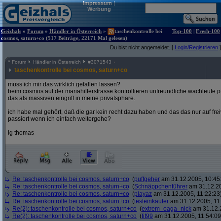
Impressum
|
Werbung
Geizhals
»
Forum
»
Händler in Österreich
»
taschenkontrolle bei
Top-100
|
Fresh-100
cosmos, saturn+co (517 Beiträge, 22171 Mal gelesen)
Du bist nicht angemeldet. [
Login/Registrieren
]
^
Forum
Händler in Österreich
#
3071543
taschenkontrolle bei cosmos, saturn+co
muss ich mir das wirklich gefallen lassen?
beim cosmos auf der mariahilferstrasse kontrollieren unfreundliche wachleute p
das als massiven eingriff in meine privatsphäre.
ich habe mal gehört, daß die gar kein recht dazu haben und das das nur auf freiw
passiert wenn ich einfach weitergehe?
lg thomas
Re: taschenkontrolle bei cosmos, saturn+co
(
puffgeher
am 31.12.2005, 10:45
Re: taschenkontrolle bei cosmos, saturn+co
(
Schnäppchenführer
am 31.12.20
Re: taschenkontrolle bei cosmos, saturn+co
(
playaz
am 31.12.2005, 11:22:23
Re: taschenkontrolle bei cosmos, saturn+co
(
testeinkäufer
am 31.12.2005, 11
Re(2): taschenkontrolle bei cosmos, saturn+co
(
extrem_oaga_nick
am 31.12.2
Re(2): taschenkontrolle bei cosmos, saturn+co
(
fif99
am 31.12.2005, 11:54:09