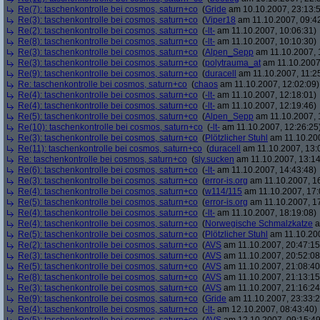
Re(7): taschenkontrolle bei cosmos, saturn+co
(
Gride
am 10.10.2007, 23:13:
Re(3): taschenkontrolle bei cosmos, saturn+co
(
Viper18
am 11.10.2007, 09:4
Re(2): taschenkontrolle bei cosmos, saturn+co
(
-lt-
am 11.10.2007, 10:06:31)
Re(8): taschenkontrolle bei cosmos, saturn+co
(
-lt-
am 11.10.2007, 10:10:30)
Re(3): taschenkontrolle bei cosmos, saturn+co
(
Alpen_Sepp
am 11.10.2007, 
Re(3): taschenkontrolle bei cosmos, saturn+co
(
polytrauma_at
am 11.10.2007,
Re(9): taschenkontrolle bei cosmos, saturn+co
(
duracell
am 11.10.2007, 11:2
Re: taschenkontrolle bei cosmos, saturn+co
(
chaos
am 11.10.2007, 12:02:09)
Re(4): taschenkontrolle bei cosmos, saturn+co
(
-lt-
am 11.10.2007, 12:18:01)
Re(4): taschenkontrolle bei cosmos, saturn+co
(
-lt-
am 11.10.2007, 12:19:46)
Re(5): taschenkontrolle bei cosmos, saturn+co
(
Alpen_Sepp
am 11.10.2007, 
Re(10): taschenkontrolle bei cosmos, saturn+co
(
-lt-
am 11.10.2007, 12:26:25
Re(3): taschenkontrolle bei cosmos, saturn+co
(
Plötzlicher Stuhl
am 11.10.200
Re(11): taschenkontrolle bei cosmos, saturn+co
(
duracell
am 11.10.2007, 13:
Re: taschenkontrolle bei cosmos, saturn+co
(
sly.sucken
am 11.10.2007, 13:14
Re(6): taschenkontrolle bei cosmos, saturn+co
(
-lt-
am 11.10.2007, 14:43:48)
Re(3): taschenkontrolle bei cosmos, saturn+co
(
error-is.org
am 11.10.2007, 16
Re(4): taschenkontrolle bei cosmos, saturn+co
(
w114/115
am 11.10.2007, 17:
Re(5): taschenkontrolle bei cosmos, saturn+co
(
error-is.org
am 11.10.2007, 17
Re(4): taschenkontrolle bei cosmos, saturn+co
(
-lt-
am 11.10.2007, 18:19:08)
Re(4): taschenkontrolle bei cosmos, saturn+co
(
Norwegische Schmalzkatze
a
Re(5): taschenkontrolle bei cosmos, saturn+co
(
Plötzlicher Stuhl
am 11.10.200
Re(2): taschenkontrolle bei cosmos, saturn+co
(
AVS
am 11.10.2007, 20:47:15
Re(3): taschenkontrolle bei cosmos, saturn+co
(
AVS
am 11.10.2007, 20:52:08
Re(5): taschenkontrolle bei cosmos, saturn+co
(
AVS
am 11.10.2007, 21:08:40
Re(8): taschenkontrolle bei cosmos, saturn+co
(
AVS
am 11.10.2007, 21:13:15
Re(3): taschenkontrolle bei cosmos, saturn+co
(
AVS
am 11.10.2007, 21:16:24
Re(9): taschenkontrolle bei cosmos, saturn+co
(
Gride
am 11.10.2007, 23:33:2
Re(4): taschenkontrolle bei cosmos, saturn+co
(
-lt-
am 12.10.2007, 08:43:40)