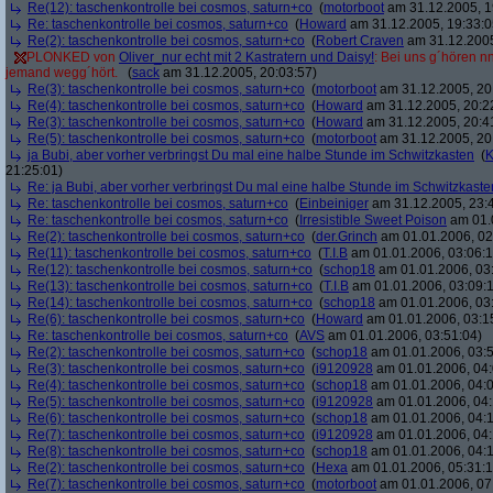
Re(12): taschenkontrolle bei cosmos, saturn+co
(
motorboot
am 31.12.2005, 1
Re: taschenkontrolle bei cosmos, saturn+co
(
Howard
am 31.12.2005, 19:33:0
Re(2): taschenkontrolle bei cosmos, saturn+co
(
Robert Craven
am 31.12.2005
PLONKED von
Oliver_nur echt mit 2 Kastratern und Daisy!
: Bei uns g´hören n
jemand wegg´hört.
(
sack
am 31.12.2005, 20:03:57)
Re(3): taschenkontrolle bei cosmos, saturn+co
(
motorboot
am 31.12.2005, 20
Re(4): taschenkontrolle bei cosmos, saturn+co
(
Howard
am 31.12.2005, 20:2
Re(3): taschenkontrolle bei cosmos, saturn+co
(
Howard
am 31.12.2005, 20:4
Re(5): taschenkontrolle bei cosmos, saturn+co
(
motorboot
am 31.12.2005, 20
ja Bubi, aber vorher verbringst Du mal eine halbe Stunde im Schwitzkasten
(
K
21:25:01)
Re: ja Bubi, aber vorher verbringst Du mal eine halbe Stunde im Schwitzkaste
Re: taschenkontrolle bei cosmos, saturn+co
(
Einbeiniger
am 31.12.2005, 23:
Re: taschenkontrolle bei cosmos, saturn+co
(
Irresistible Sweet Poison
am 01.0
Re(2): taschenkontrolle bei cosmos, saturn+co
(
der.Grinch
am 01.01.2006, 02
Re(11): taschenkontrolle bei cosmos, saturn+co
(
T.I.B
am 01.01.2006, 03:06:1
Re(12): taschenkontrolle bei cosmos, saturn+co
(
schop18
am 01.01.2006, 03
Re(13): taschenkontrolle bei cosmos, saturn+co
(
T.I.B
am 01.01.2006, 03:09:1
Re(14): taschenkontrolle bei cosmos, saturn+co
(
schop18
am 01.01.2006, 03
Re(6): taschenkontrolle bei cosmos, saturn+co
(
Howard
am 01.01.2006, 03:1
Re: taschenkontrolle bei cosmos, saturn+co
(
AVS
am 01.01.2006, 03:51:04)
Re(2): taschenkontrolle bei cosmos, saturn+co
(
schop18
am 01.01.2006, 03:5
Re(3): taschenkontrolle bei cosmos, saturn+co
(
i9120928
am 01.01.2006, 04:
Re(4): taschenkontrolle bei cosmos, saturn+co
(
schop18
am 01.01.2006, 04:0
Re(5): taschenkontrolle bei cosmos, saturn+co
(
i9120928
am 01.01.2006, 04:
Re(6): taschenkontrolle bei cosmos, saturn+co
(
schop18
am 01.01.2006, 04:1
Re(7): taschenkontrolle bei cosmos, saturn+co
(
i9120928
am 01.01.2006, 04:
Re(8): taschenkontrolle bei cosmos, saturn+co
(
schop18
am 01.01.2006, 04:1
Re(2): taschenkontrolle bei cosmos, saturn+co
(
Hexa
am 01.01.2006, 05:31:1
Re(7): taschenkontrolle bei cosmos, saturn+co
(
motorboot
am 01.01.2006, 07