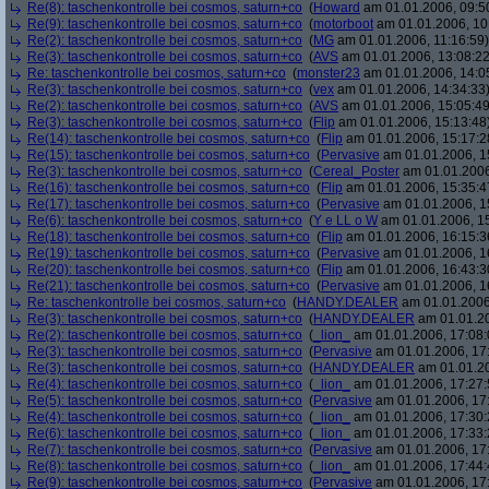
Re(8): taschenkontrolle bei cosmos, saturn+co
(
Howard
am 01.01.2006, 09:5
Re(9): taschenkontrolle bei cosmos, saturn+co
(
motorboot
am 01.01.2006, 10
Re(2): taschenkontrolle bei cosmos, saturn+co
(
MG
am 01.01.2006, 11:16:59)
Re(3): taschenkontrolle bei cosmos, saturn+co
(
AVS
am 01.01.2006, 13:08:22
Re: taschenkontrolle bei cosmos, saturn+co
(
monster23
am 01.01.2006, 14:0
Re(3): taschenkontrolle bei cosmos, saturn+co
(
vex
am 01.01.2006, 14:34:33
Re(2): taschenkontrolle bei cosmos, saturn+co
(
AVS
am 01.01.2006, 15:05:49
Re(3): taschenkontrolle bei cosmos, saturn+co
(
Flip
am 01.01.2006, 15:13:48
Re(14): taschenkontrolle bei cosmos, saturn+co
(
Flip
am 01.01.2006, 15:17:2
Re(15): taschenkontrolle bei cosmos, saturn+co
(
Pervasive
am 01.01.2006, 1
Re(3): taschenkontrolle bei cosmos, saturn+co
(
Cereal_Poster
am 01.01.2006
Re(16): taschenkontrolle bei cosmos, saturn+co
(
Flip
am 01.01.2006, 15:35:4
Re(17): taschenkontrolle bei cosmos, saturn+co
(
Pervasive
am 01.01.2006, 1
Re(6): taschenkontrolle bei cosmos, saturn+co
(
Y e LL o W
am 01.01.2006, 15
Re(18): taschenkontrolle bei cosmos, saturn+co
(
Flip
am 01.01.2006, 16:15:3
Re(19): taschenkontrolle bei cosmos, saturn+co
(
Pervasive
am 01.01.2006, 1
Re(20): taschenkontrolle bei cosmos, saturn+co
(
Flip
am 01.01.2006, 16:43:3
Re(21): taschenkontrolle bei cosmos, saturn+co
(
Pervasive
am 01.01.2006, 1
Re: taschenkontrolle bei cosmos, saturn+co
(
HANDY.DEALER
am 01.01.2006
Re(3): taschenkontrolle bei cosmos, saturn+co
(
HANDY.DEALER
am 01.01.20
Re(2): taschenkontrolle bei cosmos, saturn+co
(
_lion_
am 01.01.2006, 17:08:
Re(3): taschenkontrolle bei cosmos, saturn+co
(
Pervasive
am 01.01.2006, 17
Re(3): taschenkontrolle bei cosmos, saturn+co
(
HANDY.DEALER
am 01.01.20
Re(4): taschenkontrolle bei cosmos, saturn+co
(
_lion_
am 01.01.2006, 17:27:
Re(5): taschenkontrolle bei cosmos, saturn+co
(
Pervasive
am 01.01.2006, 17:
Re(4): taschenkontrolle bei cosmos, saturn+co
(
_lion_
am 01.01.2006, 17:30:
Re(6): taschenkontrolle bei cosmos, saturn+co
(
_lion_
am 01.01.2006, 17:33:
Re(7): taschenkontrolle bei cosmos, saturn+co
(
Pervasive
am 01.01.2006, 17
Re(8): taschenkontrolle bei cosmos, saturn+co
(
_lion_
am 01.01.2006, 17:44:
Re(9): taschenkontrolle bei cosmos, saturn+co
(
Pervasive
am 01.01.2006, 17