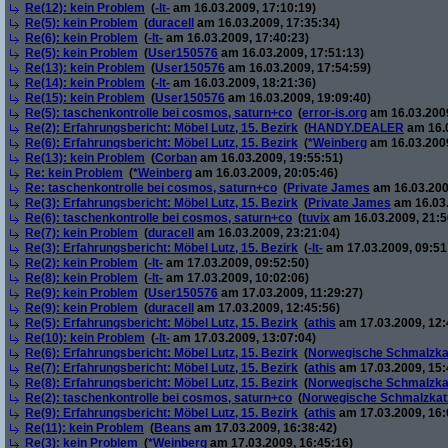
Re(12): kein Problem
(
-lt-
am 16.03.2009, 17:10:19)
Re(5): kein Problem
(
duracell
am 16.03.2009, 17:35:34)
Re(6): kein Problem
(
-lt-
am 16.03.2009, 17:40:23)
Re(5): kein Problem
(
User150576
am 16.03.2009, 17:51:13)
Re(13): kein Problem
(
User150576
am 16.03.2009, 17:54:59)
Re(14): kein Problem
(
-lt-
am 16.03.2009, 18:21:36)
Re(15): kein Problem
(
User150576
am 16.03.2009, 19:09:40)
Re(5): taschenkontrolle bei cosmos, saturn+co
(
error-is.org
am 16.03.2009
Re(2): Erfahrungsbericht: Möbel Lutz, 15. Bezirk
(
HANDY.DEALER
am 16.0
Re(6): Erfahrungsbericht: Möbel Lutz, 15. Bezirk
(
*Weinberg
am 16.03.2009
Re(13): kein Problem
(
Corban
am 16.03.2009, 19:55:51)
Re: kein Problem
(
*Weinberg
am 16.03.2009, 20:05:46)
Re: taschenkontrolle bei cosmos, saturn+co
(
Private James
am 16.03.200
Re(3): Erfahrungsbericht: Möbel Lutz, 15. Bezirk
(
Private James
am 16.03.
Re(6): taschenkontrolle bei cosmos, saturn+co
(
tuvix
am 16.03.2009, 21:5
Re(7): kein Problem
(
duracell
am 16.03.2009, 23:21:04)
Re(3): Erfahrungsbericht: Möbel Lutz, 15. Bezirk
(
-lt-
am 17.03.2009, 09:51
Re(2): kein Problem
(
-lt-
am 17.03.2009, 09:52:50)
Re(8): kein Problem
(
-lt-
am 17.03.2009, 10:02:06)
Re(9): kein Problem
(
User150576
am 17.03.2009, 11:29:27)
Re(9): kein Problem
(
duracell
am 17.03.2009, 12:45:56)
Re(5): Erfahrungsbericht: Möbel Lutz, 15. Bezirk
(
athis
am 17.03.2009, 12:
Re(10): kein Problem
(
-lt-
am 17.03.2009, 13:07:04)
Re(6): Erfahrungsbericht: Möbel Lutz, 15. Bezirk
(
Norwegische Schmalzka
Re(7): Erfahrungsbericht: Möbel Lutz, 15. Bezirk
(
athis
am 17.03.2009, 15:
Re(8): Erfahrungsbericht: Möbel Lutz, 15. Bezirk
(
Norwegische Schmalzka
Re(2): taschenkontrolle bei cosmos, saturn+co
(
Norwegische Schmalzkat
Re(9): Erfahrungsbericht: Möbel Lutz, 15. Bezirk
(
athis
am 17.03.2009, 16:
Re(11): kein Problem
(
Beans
am 17.03.2009, 16:38:42)
Re(3): kein Problem
(
*Weinberg
am 17.03.2009, 16:45:16)