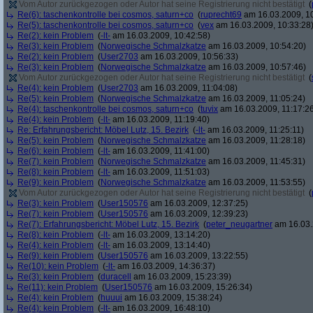
Vom Autor zurückgezogen oder Autor hat seine Registrierung nicht bestätigt
(
Re(6): taschenkontrolle bei cosmos, saturn+co
(
ruprecht69
am 16.03.2009, 10
Re(5): taschenkontrolle bei cosmos, saturn+co
(
vex
am 16.03.2009, 10:33:28
Re(2): kein Problem
(
-lt-
am 16.03.2009, 10:42:58)
Re(3): kein Problem
(
Norwegische Schmalzkatze
am 16.03.2009, 10:54:20)
Re(2): kein Problem
(
User2703
am 16.03.2009, 10:56:33)
Re(3): kein Problem
(
Norwegische Schmalzkatze
am 16.03.2009, 10:57:46)
Vom Autor zurückgezogen oder Autor hat seine Registrierung nicht bestätigt
(
Re(4): kein Problem
(
User2703
am 16.03.2009, 11:04:08)
Re(5): kein Problem
(
Norwegische Schmalzkatze
am 16.03.2009, 11:05:24)
Re(4): taschenkontrolle bei cosmos, saturn+co
(
tuvix
am 16.03.2009, 11:17:2
Re(4): kein Problem
(
-lt-
am 16.03.2009, 11:19:40)
Re: Erfahrungsbericht: Möbel Lutz, 15. Bezirk
(
-lt-
am 16.03.2009, 11:25:11)
Re(5): kein Problem
(
Norwegische Schmalzkatze
am 16.03.2009, 11:28:18)
Re(6): kein Problem
(
-lt-
am 16.03.2009, 11:41:00)
Re(7): kein Problem
(
Norwegische Schmalzkatze
am 16.03.2009, 11:45:31)
Re(8): kein Problem
(
-lt-
am 16.03.2009, 11:51:03)
Re(9): kein Problem
(
Norwegische Schmalzkatze
am 16.03.2009, 11:53:55)
Vom Autor zurückgezogen oder Autor hat seine Registrierung nicht bestätigt
(
Re(3): kein Problem
(
User150576
am 16.03.2009, 12:37:25)
Re(7): kein Problem
(
User150576
am 16.03.2009, 12:39:23)
Re(7): Erfahrungsbericht: Möbel Lutz, 15. Bezirk
(
peter_neugartner
am 16.03.
Re(8): kein Problem
(
-lt-
am 16.03.2009, 13:14:20)
Re(4): kein Problem
(
-lt-
am 16.03.2009, 13:14:40)
Re(9): kein Problem
(
User150576
am 16.03.2009, 13:22:55)
Re(10): kein Problem
(
-lt-
am 16.03.2009, 14:36:37)
Re(3): kein Problem
(
duracell
am 16.03.2009, 15:23:39)
Re(11): kein Problem
(
User150576
am 16.03.2009, 15:26:34)
Re(4): kein Problem
(
huuui
am 16.03.2009, 15:38:24)
Re(4): kein Problem
(
-lt-
am 16.03.2009, 16:48:10)