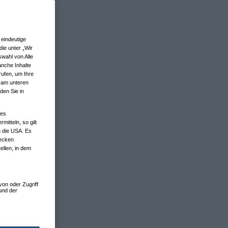
eindeutige
ie unter „Wir
wahl von Alle
anche Inhalte
rufen, um Ihre
n am unteren
den Sie in
nes
tteln, so gilt
n die USA. Es
wecken
ellen, in dem
von oder Zugriff
und der