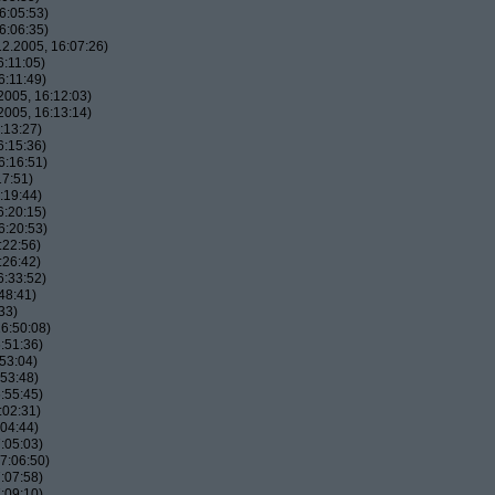
6:05:53)
6:06:35)
2.2005, 16:07:26)
:11:05)
6:11:49)
005, 16:12:03)
005, 16:13:14)
:13:27)
6:15:36)
6:16:51)
17:51)
:19:44)
6:20:15)
6:20:53)
:22:56)
:26:42)
6:33:52)
48:41)
33)
6:50:08)
:51:36)
53:04)
53:48)
:55:45)
:02:31)
04:44)
:05:03)
7:06:50)
:07:58)
:09:10)