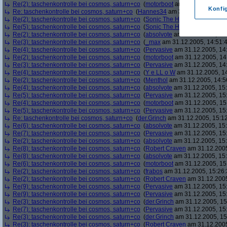
Re(2): taschenkontrolle bei cosmos, saturn+co
(
motorboot
am 31.12.2005, 14
Konfi
Re: taschenkontrolle bei cosmos, saturn+co
(
Hannes34
am 31.12.2005, 14:3
Re(2): taschenkontrolle bei cosmos, saturn+co
(
Sonic The Hedgehog
am 31.1
Re(5): taschenkontrolle bei cosmos, saturn+co
(
Sonic The Hedgehog
am 31.1
Re(2): taschenkontrolle bei cosmos, saturn+co
(
absolvote
am 31.12.2005, 14:
Re(3): taschenkontrolle bei cosmos, saturn+co
(
_max
am 31.12.2005, 14:51:
Re(4): taschenkontrolle bei cosmos, saturn+co
(
Pervasive
am 31.12.2005, 14
Re(2): taschenkontrolle bei cosmos, saturn+co
(
motorboot
am 31.12.2005, 14
Re(3): taschenkontrolle bei cosmos, saturn+co
(
Pervasive
am 31.12.2005, 14
Re(4): taschenkontrolle bei cosmos, saturn+co
(
Y e LL o W
am 31.12.2005, 14
Re(2): taschenkontrolle bei cosmos, saturn+co
(
Menthol
am 31.12.2005, 14:5
Re(4): taschenkontrolle bei cosmos, saturn+co
(
absolvote
am 31.12.2005, 15:
Re(5): taschenkontrolle bei cosmos, saturn+co
(
Pervasive
am 31.12.2005, 15
Re(4): taschenkontrolle bei cosmos, saturn+co
(
motorboot
am 31.12.2005, 15
Re(5): taschenkontrolle bei cosmos, saturn+co
(
Pervasive
am 31.12.2005, 15
Re: taschenkontrolle bei cosmos, saturn+co
(
der.Grinch
am 31.12.2005, 15:12
Re(6): taschenkontrolle bei cosmos, saturn+co
(
absolvote
am 31.12.2005, 15:
Re(7): taschenkontrolle bei cosmos, saturn+co
(
Pervasive
am 31.12.2005, 15:
Re(2): taschenkontrolle bei cosmos, saturn+co
(
absolvote
am 31.12.2005, 15:
Re(8): taschenkontrolle bei cosmos, saturn+co
(
Robert Craven
am 31.12.2005
Re(8): taschenkontrolle bei cosmos, saturn+co
(
absolvote
am 31.12.2005, 15:
Re(6): taschenkontrolle bei cosmos, saturn+co
(
motorboot
am 31.12.2005, 15
Re(2): taschenkontrolle bei cosmos, saturn+co
(
frabos
am 31.12.2005, 15:26:
Re(2): taschenkontrolle bei cosmos, saturn+co
(
Robert Craven
am 31.12.2005
Re(9): taschenkontrolle bei cosmos, saturn+co
(
Pervasive
am 31.12.2005, 15
Re(9): taschenkontrolle bei cosmos, saturn+co
(
Pervasive
am 31.12.2005, 15
Re(3): taschenkontrolle bei cosmos, saturn+co
(
der.Grinch
am 31.12.2005, 15
Re(7): taschenkontrolle bei cosmos, saturn+co
(
Pervasive
am 31.12.2005, 15
Re(3): taschenkontrolle bei cosmos, saturn+co
(
der.Grinch
am 31.12.2005, 15
Re(3): taschenkontrolle bei cosmos, saturn+co
(
Robert Craven
am 31.12.2005