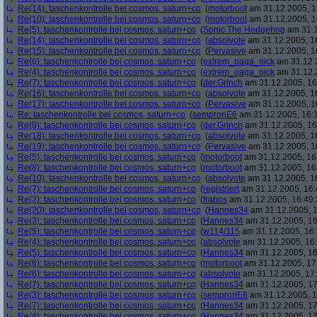
Re(14): taschenkontrolle bei cosmos, saturn+co
(
motorboot
am 31.12.2005, 1
Re(10): taschenkontrolle bei cosmos, saturn+co
(
motorboot
am 31.12.2005, 1
Re(5): taschenkontrolle bei cosmos, saturn+co
(
Sonic The Hedgehog
am 31.1
Re(14): taschenkontrolle bei cosmos, saturn+co
(
absolvote
am 31.12.2005, 16
Re(15): taschenkontrolle bei cosmos, saturn+co
(
Pervasive
am 31.12.2005, 1
Re(6): taschenkontrolle bei cosmos, saturn+co
(
extrem_oaga_nick
am 31.12.2
Re(4): taschenkontrolle bei cosmos, saturn+co
(
extrem_oaga_nick
am 31.12.2
Re(7): taschenkontrolle bei cosmos, saturn+co
(
der.Grinch
am 31.12.2005, 16
Re(16): taschenkontrolle bei cosmos, saturn+co
(
absolvote
am 31.12.2005, 1
Re(17): taschenkontrolle bei cosmos, saturn+co
(
Pervasive
am 31.12.2005, 1
Re: taschenkontrolle bei cosmos, saturn+co
(
sempronE6
am 31.12.2005, 16:
Re(9): taschenkontrolle bei cosmos, saturn+co
(
der.Grinch
am 31.12.2005, 16
Re(18): taschenkontrolle bei cosmos, saturn+co
(
absolvote
am 31.12.2005, 1
Re(19): taschenkontrolle bei cosmos, saturn+co
(
Pervasive
am 31.12.2005, 1
Re(5): taschenkontrolle bei cosmos, saturn+co
(
motorboot
am 31.12.2005, 16
Re(8): taschenkontrolle bei cosmos, saturn+co
(
motorboot
am 31.12.2005, 16
Re(10): taschenkontrolle bei cosmos, saturn+co
(
absolvote
am 31.12.2005, 1
Re(7): taschenkontrolle bei cosmos, saturn+co
(
registriert
am 31.12.2005, 16:
Re(2): taschenkontrolle bei cosmos, saturn+co
(
frabos
am 31.12.2005, 16:49:
Re(20): taschenkontrolle bei cosmos, saturn+co
(
Hannes34
am 31.12.2005, 1
Re(3): taschenkontrolle bei cosmos, saturn+co
(
Hannes34
am 31.12.2005, 16
Re(5): taschenkontrolle bei cosmos, saturn+co
(
w114/115
am 31.12.2005, 16:
Re(4): taschenkontrolle bei cosmos, saturn+co
(
absolvote
am 31.12.2005, 16:
Re(5): taschenkontrolle bei cosmos, saturn+co
(
Hannes34
am 31.12.2005, 16
Re(6): taschenkontrolle bei cosmos, saturn+co
(
motorboot
am 31.12.2005, 17
Re(6): taschenkontrolle bei cosmos, saturn+co
(
absolvote
am 31.12.2005, 17:
Re(7): taschenkontrolle bei cosmos, saturn+co
(
Hannes34
am 31.12.2005, 17
Re(3): taschenkontrolle bei cosmos, saturn+co
(
sempronE6
am 31.12.2005, 1
Re(7): taschenkontrolle bei cosmos, saturn+co
(
Hannes34
am 31.12.2005, 17
Re(4): taschenkontrolle bei cosmos, saturn+co
(
Hannes34
am 31.12.2005, 17