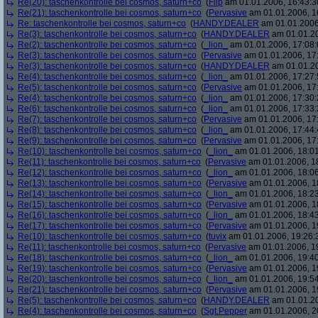
Re(20): taschenkontrolle bei cosmos, saturn+co
(
Flip
am 01.01.2006, 16:43:3
Re(21): taschenkontrolle bei cosmos, saturn+co
(
Pervasive
am 01.01.2006, 1
Re: taschenkontrolle bei cosmos, saturn+co
(
HANDY.DEALER
am 01.01.2006
Re(3): taschenkontrolle bei cosmos, saturn+co
(
HANDY.DEALER
am 01.01.20
Re(2): taschenkontrolle bei cosmos, saturn+co
(
_lion_
am 01.01.2006, 17:08:
Re(3): taschenkontrolle bei cosmos, saturn+co
(
Pervasive
am 01.01.2006, 17
Re(3): taschenkontrolle bei cosmos, saturn+co
(
HANDY.DEALER
am 01.01.20
Re(4): taschenkontrolle bei cosmos, saturn+co
(
_lion_
am 01.01.2006, 17:27:
Re(5): taschenkontrolle bei cosmos, saturn+co
(
Pervasive
am 01.01.2006, 17:
Re(4): taschenkontrolle bei cosmos, saturn+co
(
_lion_
am 01.01.2006, 17:30:
Re(6): taschenkontrolle bei cosmos, saturn+co
(
_lion_
am 01.01.2006, 17:33:
Re(7): taschenkontrolle bei cosmos, saturn+co
(
Pervasive
am 01.01.2006, 17
Re(8): taschenkontrolle bei cosmos, saturn+co
(
_lion_
am 01.01.2006, 17:44:
Re(9): taschenkontrolle bei cosmos, saturn+co
(
Pervasive
am 01.01.2006, 17
Re(10): taschenkontrolle bei cosmos, saturn+co
(
_lion_
am 01.01.2006, 18:01
Re(11): taschenkontrolle bei cosmos, saturn+co
(
Pervasive
am 01.01.2006, 1
Re(12): taschenkontrolle bei cosmos, saturn+co
(
_lion_
am 01.01.2006, 18:06
Re(13): taschenkontrolle bei cosmos, saturn+co
(
Pervasive
am 01.01.2006, 1
Re(14): taschenkontrolle bei cosmos, saturn+co
(
_lion_
am 01.01.2006, 18:23
Re(15): taschenkontrolle bei cosmos, saturn+co
(
Pervasive
am 01.01.2006, 1
Re(16): taschenkontrolle bei cosmos, saturn+co
(
_lion_
am 01.01.2006, 18:43
Re(17): taschenkontrolle bei cosmos, saturn+co
(
Pervasive
am 01.01.2006, 1
Re(10): taschenkontrolle bei cosmos, saturn+co
(
tuvix
am 01.01.2006, 19:26:
Re(11): taschenkontrolle bei cosmos, saturn+co
(
Pervasive
am 01.01.2006, 1
Re(18): taschenkontrolle bei cosmos, saturn+co
(
_lion_
am 01.01.2006, 19:40
Re(19): taschenkontrolle bei cosmos, saturn+co
(
Pervasive
am 01.01.2006, 1
Re(20): taschenkontrolle bei cosmos, saturn+co
(
_lion_
am 01.01.2006, 19:54
Re(21): taschenkontrolle bei cosmos, saturn+co
(
Pervasive
am 01.01.2006, 1
Re(5): taschenkontrolle bei cosmos, saturn+co
(
HANDY.DEALER
am 01.01.20
Re(4): taschenkontrolle bei cosmos, saturn+co
(
Sgt.Pepper
am 01.01.2006, 2