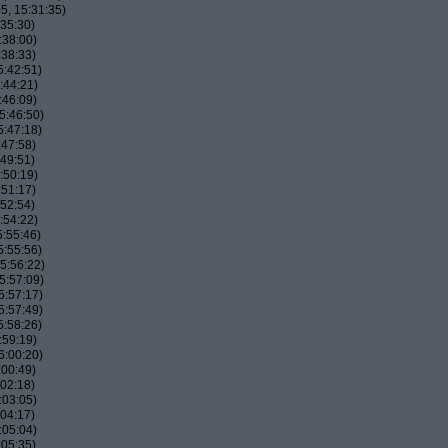
5, 15:31:35)
35:30)
:38:00)
:38:33)
5:42:51)
:44:21)
:46:09)
5:46:50)
5:47:18)
:47:58)
49:51)
:50:19)
:51:17)
52:54)
:54:22)
:55:46)
5:55:56)
5:56:22)
5:57:09)
5:57:17)
5:57:49)
5:58:26)
:59:19)
6:00:20)
:00:49)
02:18)
:03:05)
04:17)
:05:04)
:05:35)