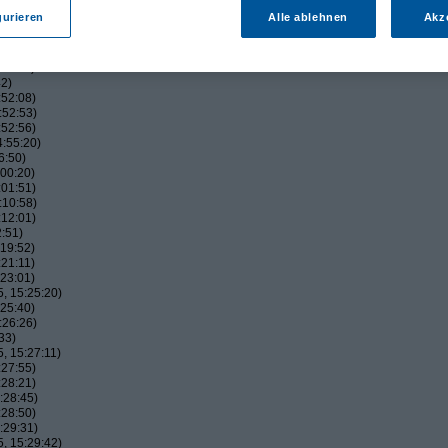
:21:46)
gurieren
Alle ablehnen
Akz
9:39)
2.2005, 14:44:08)
2.2005, 14:47:34)
48:53)
42)
:52:08)
:52:53)
:52:56)
:55:20)
6:50)
00:20)
:01:51)
:10:58)
:12:01)
:51)
19:52)
21:11)
23:01)
, 15:25:20)
25:40)
:26:26)
33)
, 15:27:11)
:27:55)
:28:21)
:28:45)
:28:50)
:29:31)
, 15:29:42)