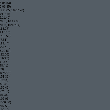
6:05:53)
6:06:35)
2.2005, 16:07:26)
:11:05)
6:11:49)
005, 16:12:03)
005, 16:13:14)
:13:27)
6:15:36)
6:16:51)
17:51)
:19:44)
6:20:15)
6:20:53)
:22:56)
:26:42)
6:33:52)
48:41)
33)
6:50:08)
:51:36)
53:04)
53:48)
:55:45)
:02:31)
04:44)
:05:03)
7:06:50)
:07:58)
:09:10)