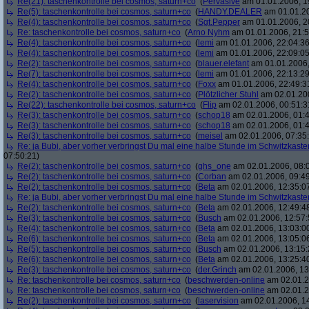
Re(21): taschenkontrolle bei cosmos, saturn+co
(
Pervasive
am 01.01.2006, 1
Re(5): taschenkontrolle bei cosmos, saturn+co
(
HANDY.DEALER
am 01.01.20
Re(4): taschenkontrolle bei cosmos, saturn+co
(
Sgt.Pepper
am 01.01.2006, 2
Re: taschenkontrolle bei cosmos, saturn+co
(
Arno Nyhm
am 01.01.2006, 21:5
Re(4): taschenkontrolle bei cosmos, saturn+co
(
lemi
am 01.01.2006, 22:04:36
Re(4): taschenkontrolle bei cosmos, saturn+co
(
lemi
am 01.01.2006, 22:09:05
Re(2): taschenkontrolle bei cosmos, saturn+co
(
blauer.elefant
am 01.01.2006,
Re(7): taschenkontrolle bei cosmos, saturn+co
(
lemi
am 01.01.2006, 22:13:29
Re(4): taschenkontrolle bei cosmos, saturn+co
(
Foxx
am 01.01.2006, 22:49:3
Re(2): taschenkontrolle bei cosmos, saturn+co
(
Plötzlicher Stuhl
am 02.01.200
Re(22): taschenkontrolle bei cosmos, saturn+co
(
Flip
am 02.01.2006, 00:51:3
Re(3): taschenkontrolle bei cosmos, saturn+co
(
schop18
am 02.01.2006, 01:4
Re(3): taschenkontrolle bei cosmos, saturn+co
(
schop18
am 02.01.2006, 01:4
Re(3): taschenkontrolle bei cosmos, saturn+co
(
meisel
am 02.01.2006, 07:35
Re: ja Bubi, aber vorher verbringst Du mal eine halbe Stunde im Schwitzkaste
07:50:21)
Re(2): taschenkontrolle bei cosmos, saturn+co
(
ghs_one
am 02.01.2006, 08:
Re(2): taschenkontrolle bei cosmos, saturn+co
(
Corban
am 02.01.2006, 09:49
Re(2): taschenkontrolle bei cosmos, saturn+co
(
Beta
am 02.01.2006, 12:35:0
Re: ja Bubi, aber vorher verbringst Du mal eine halbe Stunde im Schwitzkaste
Re(2): taschenkontrolle bei cosmos, saturn+co
(
Beta
am 02.01.2006, 12:49:4
Re(3): taschenkontrolle bei cosmos, saturn+co
(
Busch
am 02.01.2006, 12:57:
Re(4): taschenkontrolle bei cosmos, saturn+co
(
Beta
am 02.01.2006, 13:03:0
Re(6): taschenkontrolle bei cosmos, saturn+co
(
Beta
am 02.01.2006, 13:05:0
Re(5): taschenkontrolle bei cosmos, saturn+co
(
Busch
am 02.01.2006, 13:15:
Re(6): taschenkontrolle bei cosmos, saturn+co
(
Beta
am 02.01.2006, 13:25:4
Re(3): taschenkontrolle bei cosmos, saturn+co
(
der.Grinch
am 02.01.2006, 13
Re: taschenkontrolle bei cosmos, saturn+co
(
beschwerden-online
am 02.01.2
Re: taschenkontrolle bei cosmos, saturn+co
(
beschwerden-online
am 02.01.2
Re(2): taschenkontrolle bei cosmos, saturn+co
(
laservision
am 02.01.2006, 14