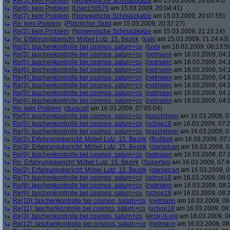
Re(5): kein Problem
(
Norwegische Schmalzkatze
am 15.03.2009, 20:03:45)
Re(6): kein Problem
(
User150576
am 15.03.2009, 20:04:41)
Re(7): kein Problem
(
Norwegische Schmalzkatze
am 15.03.2009, 20:07:55)
Re: kein Problem
(
Plötzlicher Stuhl
am 15.03.2009, 20:37:27)
Re(2): kein Problem
(
Norwegische Schmalzkatze
am 15.03.2009, 21:21:14)
Re: Erfahrungsbericht: Möbel Lutz, 15. Bezirk
(
iraki
am 15.03.2009, 21:24:43)
Re(2): taschenkontrolle bei cosmos, saturn+co
(
tuvix
am 16.03.2009, 00:13:5
Re(3): taschenkontrolle bei cosmos, saturn+co
(
netmann
am 16.03.2009, 04:
Re(5): taschenkontrolle bei cosmos, saturn+co
(
netmann
am 16.03.2009, 04:
Re(6): taschenkontrolle bei cosmos, saturn+co
(
netmann
am 16.03.2009, 04:
Re(4): taschenkontrolle bei cosmos, saturn+co
(
netmann
am 16.03.2009, 04:
Re(3): taschenkontrolle bei cosmos, saturn+co
(
netmann
am 16.03.2009, 04:
Re(5): taschenkontrolle bei cosmos, saturn+co
(
netmann
am 16.03.2009, 04:
Re(4): taschenkontrolle bei cosmos, saturn+co
(
netmann
am 16.03.2009, 04:
Re: kein Problem
(
duracell
am 16.03.2009, 07:05:04)
Re(5): taschenkontrolle bei cosmos, saturn+co
(
paschinger
am 16.03.2009, 0
Re(5): taschenkontrolle bei cosmos, saturn+co
(
schop18
am 16.03.2009, 07:2
Re(3): taschenkontrolle bei cosmos, saturn+co
(
paschinger
am 16.03.2009, 0
Re(2): Erfahrungsbericht: Möbel Lutz, 15. Bezirk
(
Roliboli
am 16.03.2009, 07:
Re(3): Erfahrungsbericht: Möbel Lutz, 15. Bezirk
(
danielcart
am 16.03.2009, 0
Re(6): taschenkontrolle bei cosmos, saturn+co
(
netmann
am 16.03.2009, 07:
Re: Erfahrungsbericht: Möbel Lutz, 15. Bezirk
(
Superfast
am 16.03.2009, 07:4
Re(2): Erfahrungsbericht: Möbel Lutz, 15. Bezirk
(
danielcart
am 16.03.2009, 0
Re(7): taschenkontrolle bei cosmos, saturn+co
(
schop18
am 16.03.2009, 08:0
Re(8): taschenkontrolle bei cosmos, saturn+co
(
netmann
am 16.03.2009, 08:
Re(9): taschenkontrolle bei cosmos, saturn+co
(
schop18
am 16.03.2009, 08:2
Re(10): taschenkontrolle bei cosmos, saturn+co
(
netmann
am 16.03.2009, 08
Re(11): taschenkontrolle bei cosmos, saturn+co
(
schop18
am 16.03.2009, 08:
Re(3): taschenkontrolle bei cosmos, saturn+co
(
error-is.org
am 16.03.2009, 0
Re(12): taschenkontrolle bei cosmos, saturn+co
(
netmann
am 16.03.2009, 08