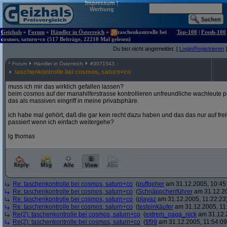
Impressum
|
Werbung
Geizhals
»
Forum
»
Händler in Österreich
»
taschenkontrolle bei
Top-100
|
Fresh-100
cosmos, saturn+co (517 Beiträge, 22210 Mal gelesen)
Du bist nicht angemeldet. [
Login/Registrieren
]
^
Forum
Händler in Österreich
#
3071543
taschenkontrolle bei cosmos, saturn+co
muss ich mir das wirklich gefallen lassen?
beim cosmos auf der mariahilferstrasse kontrollieren unfreundliche wachleute p
das als massiven eingriff in meine privatsphäre.
ich habe mal gehört, daß die gar kein recht dazu haben und das das nur auf freiw
passiert wenn ich einfach weitergehe?
lg thomas
Re: taschenkontrolle bei cosmos, saturn+co
(
puffgeher
am 31.12.2005, 10:45
Re: taschenkontrolle bei cosmos, saturn+co
(
Schnäppchenführer
am 31.12.20
Re: taschenkontrolle bei cosmos, saturn+co
(
playaz
am 31.12.2005, 11:22:23
Re: taschenkontrolle bei cosmos, saturn+co
(
testeinkäufer
am 31.12.2005, 11
Re(2): taschenkontrolle bei cosmos, saturn+co
(
extrem_oaga_nick
am 31.12.2
Re(2): taschenkontrolle bei cosmos, saturn+co
(
fif99
am 31.12.2005, 11:54:09