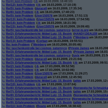
Re(4): kein Problem
(
-lt-
am 16.03.2009, 16:48:10)
Re(12): kein Problem
(
-lt-
am 16.03.2009, 17:10:19)
Re(5): kein Problem
(
duracell
am 16.03.2009, 17:35:34)
Re(6): kein Problem
(
-lt-
am 16.03.2009, 17:40:23)
Re(5): kein Problem
(
User150576
am 16.03.2009, 17:51:13)
Re(13): kein Problem
(
User150576
am 16.03.2009, 17:54:59)
Re(14): kein Problem
(
-lt-
am 16.03.2009, 18:21:36)
Re(15): kein Problem
(
User150576
am 16.03.2009, 19:09:40)
Re(5): taschenkontrolle bei cosmos, saturn+co
(
error-is.org
am 16.03.2009
Re(2): Erfahrungsbericht: Möbel Lutz, 15. Bezirk
(
HANDY.DEALER
am 16.0
Re(6): Erfahrungsbericht: Möbel Lutz, 15. Bezirk
(
*Weinberg
am 16.03.2009
Re(13): kein Problem
(
Corban
am 16.03.2009, 19:55:51)
Re: kein Problem
(
*Weinberg
am 16.03.2009, 20:05:46)
Re: taschenkontrolle bei cosmos, saturn+co
(
Private James
am 16.03.200
Re(3): Erfahrungsbericht: Möbel Lutz, 15. Bezirk
(
Private James
am 16.03.
Re(6): taschenkontrolle bei cosmos, saturn+co
(
tuvix
am 16.03.2009, 21:5
Re(7): kein Problem
(
duracell
am 16.03.2009, 23:21:04)
Re(3): Erfahrungsbericht: Möbel Lutz, 15. Bezirk
(
-lt-
am 17.03.2009, 09:51
Re(2): kein Problem
(
-lt-
am 17.03.2009, 09:52:50)
Re(8): kein Problem
(
-lt-
am 17.03.2009, 10:02:06)
Re(9): kein Problem
(
User150576
am 17.03.2009, 11:29:27)
Re(9): kein Problem
(
duracell
am 17.03.2009, 12:45:56)
Re(5): Erfahrungsbericht: Möbel Lutz, 15. Bezirk
(
athis
am 17.03.2009, 12:
Re(10): kein Problem
(
-lt-
am 17.03.2009, 13:07:04)
Re(6): Erfahrungsbericht: Möbel Lutz, 15. Bezirk
(
Norwegische Schmalzka
Re(7): Erfahrungsbericht: Möbel Lutz, 15. Bezirk
(
athis
am 17.03.2009, 15:
Re(8): Erfahrungsbericht: Möbel Lutz, 15. Bezirk
(
Norwegische Schmalzka
Re(2): taschenkontrolle bei cosmos, saturn+co
(
Norwegische Schmalzkat
Re(9): Erfahrungsbericht: Möbel Lutz, 15. Bezirk
(
athis
am 17.03.2009, 16:
Re(11): kein Problem
(
Beans
am 17.03.2009, 16:38:42)