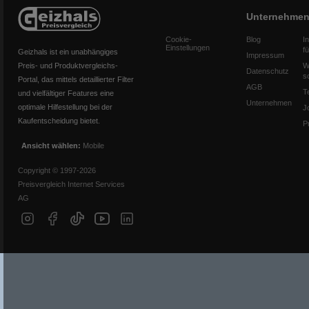
Unternehme
Cookie-
Blog
I
Einstellungen
f
Geizhals ist ein unabhängiges
Impressum
Preis- und Produktvergleichs-
W
Datenschutz
s
Portal, das mittels detaillierter Filter
AGB
T
und vielfältiger Features eine
Unternehmen
optimale Hilfestellung bei der
J
Kaufentscheidung bietet.
P
Ansicht wählen:
Mobile
Copyright © 1997-2026
Preisvergleich Internet Services
AG