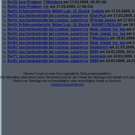
Re(3): kein Problem
(
*Weinberg
am 17.03.2009, 16:45:16)
Re(4): kein Problem
(
-lt-
am 17.03.2009, 17:06:53)
Re(5): Erfahrungsbericht: Möbel Lutz, 15. Bezirk
(
robotti
am 17.03.2009, 1
Re(3): taschenkontrolle bei cosmos, saturn+co
(
Don Pezi
am 17.03.2009, 
Re(3): taschenkontrolle bei cosmos, saturn+co
(
Private James
am 17.03.2
Re(4): Erfahrungsbericht: Möbel Lutz, 15. Bezirk
(
HANDY.DEALER
am 18.0
Re(3): taschenkontrolle bei cosmos, saturn+co
(
long_island_ice_tea
am 18
Re(4): taschenkontrolle bei cosmos, saturn+co
(
long_island_ice_tea
am 18
Re(5): taschenkontrolle bei cosmos, saturn+co
(
*Weinberg
am 18.03.2009,
Re(6): taschenkontrolle bei cosmos, saturn+co
(
long_island_ice_tea
am 18
Re(6): taschenkontrolle bei cosmos, saturn+co
(
registriert
am 21.03.2009,
Re(6): taschenkontrolle bei cosmos, saturn+co
(
fif99
am 24.03.2009, 18:1
Re(7): taschenkontrolle bei cosmos, saturn+co
(
netmann
am 24.03.2009, 
Re(8): taschenkontrolle bei cosmos, saturn+co
(
fif99
am 24.03.2009, 18:2
Dieses Forum ist eine frei zugängliche Diskussionsplattform.
Der Betreiber übernimmt keine Verantwortung für den Inhalt der Beiträge und behält sich das
Recht vor, Beiträge mit rechtswidrigem oder anstößigem Inhalt zu löschen.
Datenschutzerklärung