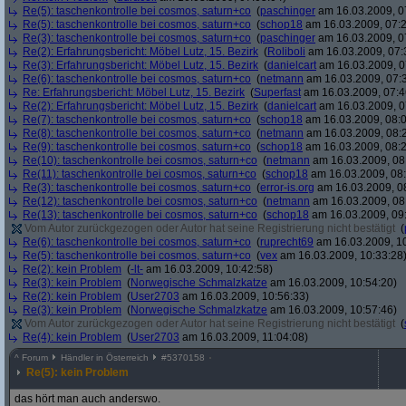
Re(5): taschenkontrolle bei cosmos, saturn+co
(
paschinger
am 16.03.2009, 0
Re(5): taschenkontrolle bei cosmos, saturn+co
(
schop18
am 16.03.2009, 07:2
Re(3): taschenkontrolle bei cosmos, saturn+co
(
paschinger
am 16.03.2009, 0
Re(2): Erfahrungsbericht: Möbel Lutz, 15. Bezirk
(
Roliboli
am 16.03.2009, 07:
Re(3): Erfahrungsbericht: Möbel Lutz, 15. Bezirk
(
danielcart
am 16.03.2009, 0
Re(6): taschenkontrolle bei cosmos, saturn+co
(
netmann
am 16.03.2009, 07:
Re: Erfahrungsbericht: Möbel Lutz, 15. Bezirk
(
Superfast
am 16.03.2009, 07:4
Re(2): Erfahrungsbericht: Möbel Lutz, 15. Bezirk
(
danielcart
am 16.03.2009, 0
Re(7): taschenkontrolle bei cosmos, saturn+co
(
schop18
am 16.03.2009, 08:0
Re(8): taschenkontrolle bei cosmos, saturn+co
(
netmann
am 16.03.2009, 08:
Re(9): taschenkontrolle bei cosmos, saturn+co
(
schop18
am 16.03.2009, 08:2
Re(10): taschenkontrolle bei cosmos, saturn+co
(
netmann
am 16.03.2009, 08
Re(11): taschenkontrolle bei cosmos, saturn+co
(
schop18
am 16.03.2009, 08:
Re(3): taschenkontrolle bei cosmos, saturn+co
(
error-is.org
am 16.03.2009, 0
Re(12): taschenkontrolle bei cosmos, saturn+co
(
netmann
am 16.03.2009, 08
Re(13): taschenkontrolle bei cosmos, saturn+co
(
schop18
am 16.03.2009, 09
Vom Autor zurückgezogen oder Autor hat seine Registrierung nicht bestätigt
(
Re(6): taschenkontrolle bei cosmos, saturn+co
(
ruprecht69
am 16.03.2009, 10
Re(5): taschenkontrolle bei cosmos, saturn+co
(
vex
am 16.03.2009, 10:33:28
Re(2): kein Problem
(
-lt-
am 16.03.2009, 10:42:58)
Re(3): kein Problem
(
Norwegische Schmalzkatze
am 16.03.2009, 10:54:20)
Re(2): kein Problem
(
User2703
am 16.03.2009, 10:56:33)
Re(3): kein Problem
(
Norwegische Schmalzkatze
am 16.03.2009, 10:57:46)
Vom Autor zurückgezogen oder Autor hat seine Registrierung nicht bestätigt
(
Re(4): kein Problem
(
User2703
am 16.03.2009, 11:04:08)
^
Forum
Händler in Österreich
#
5370158
Re(5): kein Problem
das hört man auch anderswo.