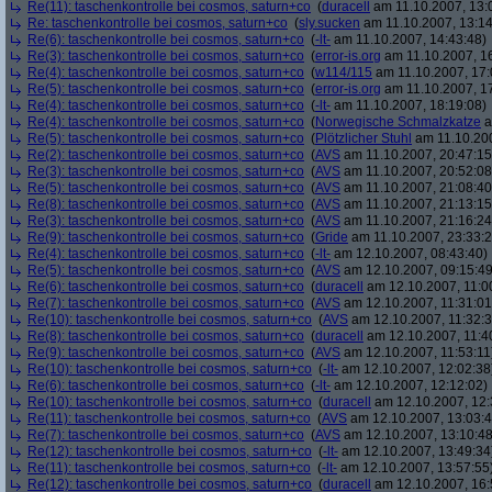
Re(11): taschenkontrolle bei cosmos, saturn+co
(
duracell
am 11.10.2007, 13:
Re: taschenkontrolle bei cosmos, saturn+co
(
sly.sucken
am 11.10.2007, 13:14
Re(6): taschenkontrolle bei cosmos, saturn+co
(
-lt-
am 11.10.2007, 14:43:48)
Re(3): taschenkontrolle bei cosmos, saturn+co
(
error-is.org
am 11.10.2007, 16
Re(4): taschenkontrolle bei cosmos, saturn+co
(
w114/115
am 11.10.2007, 17:
Re(5): taschenkontrolle bei cosmos, saturn+co
(
error-is.org
am 11.10.2007, 17
Re(4): taschenkontrolle bei cosmos, saturn+co
(
-lt-
am 11.10.2007, 18:19:08)
Re(4): taschenkontrolle bei cosmos, saturn+co
(
Norwegische Schmalzkatze
a
Re(5): taschenkontrolle bei cosmos, saturn+co
(
Plötzlicher Stuhl
am 11.10.200
Re(2): taschenkontrolle bei cosmos, saturn+co
(
AVS
am 11.10.2007, 20:47:15
Re(3): taschenkontrolle bei cosmos, saturn+co
(
AVS
am 11.10.2007, 20:52:08
Re(5): taschenkontrolle bei cosmos, saturn+co
(
AVS
am 11.10.2007, 21:08:40
Re(8): taschenkontrolle bei cosmos, saturn+co
(
AVS
am 11.10.2007, 21:13:15
Re(3): taschenkontrolle bei cosmos, saturn+co
(
AVS
am 11.10.2007, 21:16:24
Re(9): taschenkontrolle bei cosmos, saturn+co
(
Gride
am 11.10.2007, 23:33:2
Re(4): taschenkontrolle bei cosmos, saturn+co
(
-lt-
am 12.10.2007, 08:43:40)
Re(5): taschenkontrolle bei cosmos, saturn+co
(
AVS
am 12.10.2007, 09:15:49
Re(6): taschenkontrolle bei cosmos, saturn+co
(
duracell
am 12.10.2007, 11:0
Re(7): taschenkontrolle bei cosmos, saturn+co
(
AVS
am 12.10.2007, 11:31:01
Re(10): taschenkontrolle bei cosmos, saturn+co
(
AVS
am 12.10.2007, 11:32:3
Re(8): taschenkontrolle bei cosmos, saturn+co
(
duracell
am 12.10.2007, 11:4
Re(9): taschenkontrolle bei cosmos, saturn+co
(
AVS
am 12.10.2007, 11:53:11
Re(10): taschenkontrolle bei cosmos, saturn+co
(
-lt-
am 12.10.2007, 12:02:38
Re(6): taschenkontrolle bei cosmos, saturn+co
(
-lt-
am 12.10.2007, 12:12:02)
Re(10): taschenkontrolle bei cosmos, saturn+co
(
duracell
am 12.10.2007, 12:
Re(11): taschenkontrolle bei cosmos, saturn+co
(
AVS
am 12.10.2007, 13:03:4
Re(7): taschenkontrolle bei cosmos, saturn+co
(
AVS
am 12.10.2007, 13:10:48
Re(12): taschenkontrolle bei cosmos, saturn+co
(
-lt-
am 12.10.2007, 13:49:34
Re(11): taschenkontrolle bei cosmos, saturn+co
(
-lt-
am 12.10.2007, 13:57:55
Re(12): taschenkontrolle bei cosmos, saturn+co
(
duracell
am 12.10.2007, 16: