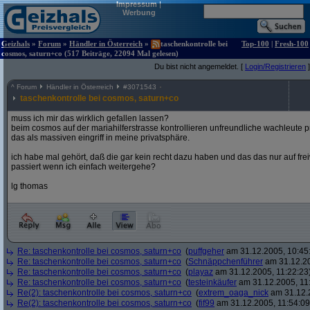
Impressum
|
Werbung
Geizhals
»
Forum
»
Händler in Österreich
»
taschenkontrolle bei
Top-100
|
Fresh-100
cosmos, saturn+co (517 Beiträge, 22094 Mal gelesen)
Du bist nicht angemeldet. [
Login/Registrieren
]
^
Forum
Händler in Österreich
#
3071543
taschenkontrolle bei cosmos, saturn+co
muss ich mir das wirklich gefallen lassen?
beim cosmos auf der mariahilferstrasse kontrollieren unfreundliche wachleute p
das als massiven eingriff in meine privatsphäre.
ich habe mal gehört, daß die gar kein recht dazu haben und das das nur auf freiw
passiert wenn ich einfach weitergehe?
lg thomas
Re: taschenkontrolle bei cosmos, saturn+co
(
puffgeher
am 31.12.2005, 10:45
Re: taschenkontrolle bei cosmos, saturn+co
(
Schnäppchenführer
am 31.12.20
Re: taschenkontrolle bei cosmos, saturn+co
(
playaz
am 31.12.2005, 11:22:23
Re: taschenkontrolle bei cosmos, saturn+co
(
testeinkäufer
am 31.12.2005, 11
Re(2): taschenkontrolle bei cosmos, saturn+co
(
extrem_oaga_nick
am 31.12.2
Re(2): taschenkontrolle bei cosmos, saturn+co
(
fif99
am 31.12.2005, 11:54:09