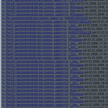
Re(6): taschenkontrolle bei cosmos, saturn+co
(
Y e LL o W
am 01.01.2006, 15
Re(18): taschenkontrolle bei cosmos, saturn+co
(
Flip
am 01.01.2006, 16:15:3
Re(19): taschenkontrolle bei cosmos, saturn+co
(
Pervasive
am 01.01.2006, 1
Re(20): taschenkontrolle bei cosmos, saturn+co
(
Flip
am 01.01.2006, 16:43:3
Re(21): taschenkontrolle bei cosmos, saturn+co
(
Pervasive
am 01.01.2006, 1
Re: taschenkontrolle bei cosmos, saturn+co
(
HANDY.DEALER
am 01.01.2006
Re(3): taschenkontrolle bei cosmos, saturn+co
(
HANDY.DEALER
am 01.01.20
Re(2): taschenkontrolle bei cosmos, saturn+co
(
_lion_
am 01.01.2006, 17:08:
Re(3): taschenkontrolle bei cosmos, saturn+co
(
Pervasive
am 01.01.2006, 17
Re(3): taschenkontrolle bei cosmos, saturn+co
(
HANDY.DEALER
am 01.01.20
Re(4): taschenkontrolle bei cosmos, saturn+co
(
_lion_
am 01.01.2006, 17:27:
Re(5): taschenkontrolle bei cosmos, saturn+co
(
Pervasive
am 01.01.2006, 17:
Re(4): taschenkontrolle bei cosmos, saturn+co
(
_lion_
am 01.01.2006, 17:30:
Re(6): taschenkontrolle bei cosmos, saturn+co
(
_lion_
am 01.01.2006, 17:33:
Re(7): taschenkontrolle bei cosmos, saturn+co
(
Pervasive
am 01.01.2006, 17
Re(8): taschenkontrolle bei cosmos, saturn+co
(
_lion_
am 01.01.2006, 17:44:
Re(9): taschenkontrolle bei cosmos, saturn+co
(
Pervasive
am 01.01.2006, 17
Re(10): taschenkontrolle bei cosmos, saturn+co
(
_lion_
am 01.01.2006, 18:01
Re(11): taschenkontrolle bei cosmos, saturn+co
(
Pervasive
am 01.01.2006, 1
Re(12): taschenkontrolle bei cosmos, saturn+co
(
_lion_
am 01.01.2006, 18:06
Re(13): taschenkontrolle bei cosmos, saturn+co
(
Pervasive
am 01.01.2006, 1
Re(14): taschenkontrolle bei cosmos, saturn+co
(
_lion_
am 01.01.2006, 18:23
Re(15): taschenkontrolle bei cosmos, saturn+co
(
Pervasive
am 01.01.2006, 1
Re(16): taschenkontrolle bei cosmos, saturn+co
(
_lion_
am 01.01.2006, 18:43
Re(17): taschenkontrolle bei cosmos, saturn+co
(
Pervasive
am 01.01.2006, 1
Re(10): taschenkontrolle bei cosmos, saturn+co
(
tuvix
am 01.01.2006, 19:26:
Re(11): taschenkontrolle bei cosmos, saturn+co
(
Pervasive
am 01.01.2006, 1
Re(18): taschenkontrolle bei cosmos, saturn+co
(
_lion_
am 01.01.2006, 19:40
Re(19): taschenkontrolle bei cosmos, saturn+co
(
Pervasive
am 01.01.2006, 1
Re(20): taschenkontrolle bei cosmos, saturn+co
(
_lion_
am 01.01.2006, 19:54