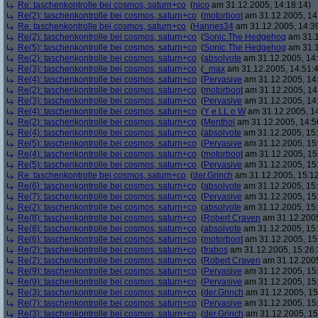
Re: taschenkontrolle bei cosmos, saturn+co
(
nico
am 31.12.2005, 14:18:14)
Re(2): taschenkontrolle bei cosmos, saturn+co
(
motorboot
am 31.12.2005, 14
Re: taschenkontrolle bei cosmos, saturn+co
(
Hannes34
am 31.12.2005, 14:3
Re(2): taschenkontrolle bei cosmos, saturn+co
(
Sonic The Hedgehog
am 31.1
Re(5): taschenkontrolle bei cosmos, saturn+co
(
Sonic The Hedgehog
am 31.1
Re(2): taschenkontrolle bei cosmos, saturn+co
(
absolvote
am 31.12.2005, 14:
Re(3): taschenkontrolle bei cosmos, saturn+co
(
_max
am 31.12.2005, 14:51:
Re(4): taschenkontrolle bei cosmos, saturn+co
(
Pervasive
am 31.12.2005, 14
Re(2): taschenkontrolle bei cosmos, saturn+co
(
motorboot
am 31.12.2005, 14
Re(3): taschenkontrolle bei cosmos, saturn+co
(
Pervasive
am 31.12.2005, 14
Re(4): taschenkontrolle bei cosmos, saturn+co
(
Y e LL o W
am 31.12.2005, 14
Re(2): taschenkontrolle bei cosmos, saturn+co
(
Menthol
am 31.12.2005, 14:5
Re(4): taschenkontrolle bei cosmos, saturn+co
(
absolvote
am 31.12.2005, 15:
Re(5): taschenkontrolle bei cosmos, saturn+co
(
Pervasive
am 31.12.2005, 15
Re(4): taschenkontrolle bei cosmos, saturn+co
(
motorboot
am 31.12.2005, 15
Re(5): taschenkontrolle bei cosmos, saturn+co
(
Pervasive
am 31.12.2005, 15
Re: taschenkontrolle bei cosmos, saturn+co
(
der.Grinch
am 31.12.2005, 15:12
Re(6): taschenkontrolle bei cosmos, saturn+co
(
absolvote
am 31.12.2005, 15:
Re(7): taschenkontrolle bei cosmos, saturn+co
(
Pervasive
am 31.12.2005, 15:
Re(2): taschenkontrolle bei cosmos, saturn+co
(
absolvote
am 31.12.2005, 15:
Re(8): taschenkontrolle bei cosmos, saturn+co
(
Robert Craven
am 31.12.2005
Re(8): taschenkontrolle bei cosmos, saturn+co
(
absolvote
am 31.12.2005, 15:
Re(6): taschenkontrolle bei cosmos, saturn+co
(
motorboot
am 31.12.2005, 15
Re(2): taschenkontrolle bei cosmos, saturn+co
(
frabos
am 31.12.2005, 15:26:
Re(2): taschenkontrolle bei cosmos, saturn+co
(
Robert Craven
am 31.12.2005
Re(9): taschenkontrolle bei cosmos, saturn+co
(
Pervasive
am 31.12.2005, 15
Re(9): taschenkontrolle bei cosmos, saturn+co
(
Pervasive
am 31.12.2005, 15
Re(3): taschenkontrolle bei cosmos, saturn+co
(
der.Grinch
am 31.12.2005, 15
Re(7): taschenkontrolle bei cosmos, saturn+co
(
Pervasive
am 31.12.2005, 15
Re(3): taschenkontrolle bei cosmos, saturn+co
(
der.Grinch
am 31.12.2005, 15