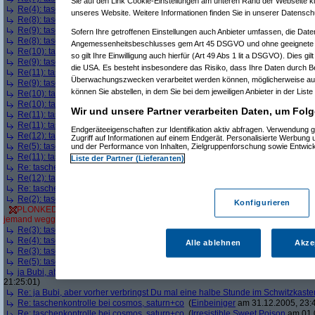
Sie auf den Link Cookie-Einstellungen am unteren Rand der Webseite kli
Re(4): taschenkontrolle bei cosmos, saturn+co
(
Hannes34
am 31.12.2005, 17
unseres Website. Weitere Informationen finden Sie in unserer Datensch
Re(8): taschenkontrolle bei cosmos, saturn+co
(
absolvote
am 31.12.2005, 17:
Re(9): taschenkontrolle bei cosmos, saturn+co
(
Hannes34
am 31.12.2005, 17
Sofern Ihre getroffenen Einstellungen auch Anbieter umfassen, die Daten
Re(8): taschenkontrolle bei cosmos, saturn+co
(
motorboot
am 31.12.2005, 17
Angemessenheitsbeschlusses gem Art 45 DSGVO und ohne geeignete G
Re(10): taschenkontrolle bei cosmos, saturn+co
(
absolvote
am 31.12.2005, 1
so gilt Ihre Einwilligung auch hierfür (Art 49 Abs 1 lit a DSGVO). Dies gi
Re(9): taschenkontrolle bei cosmos, saturn+co
(
Hannes34
am 31.12.2005, 17
die USA. Es besteht insbesondere das Risiko, dass Ihre Daten durch B
Re(11): taschenkontrolle bei cosmos, saturn+co
(
Hannes34
am 31.12.2005, 1
Überwachungszwecken verarbeitet werden können, möglicherweise auc
Re(9): taschenkontrolle bei cosmos, saturn+co
(
der.Grinch
am 31.12.2005, 17
können Sie abstellen, in dem Sie bei dem jeweiligen Anbieter in der Liste
Re(10): taschenkontrolle bei cosmos, saturn+co
(
motorboot
am 31.12.2005, 1
Re(10): taschenkontrolle bei cosmos, saturn+co
(
motorboot
am 31.12.2005, 1
Wir und unsere Partner verarbeiten Daten, um Folg
Re(11): taschenkontrolle bei cosmos, saturn+co
(
der.Grinch
am 31.12.2005, 1
Re(11): taschenkontrolle bei cosmos, saturn+co
(
der.Grinch
am 31.12.2005, 1
Endgeräteeigenschaften zur Identifikation aktiv abfragen. Verwendung 
Re(12): taschenkontrolle bei cosmos, saturn+co
(
motorboot
am 31.12.2005, 1
Zugriff auf Informationen auf einem Endgerät. Personalisierte Werbung
Re(5): taschenkontrolle bei cosmos, saturn+co
(
_max
am 31.12.2005, 17:42:
und der Performance von Inhalten, Zielgruppenforschung sowie Entwic
Re(11): taschenkontrolle bei cosmos, saturn+co
(
Hannes34
am 31.12.2005, 1
Liste der Partner (Lieferanten)
Re: taschenkontrolle bei cosmos, saturn+co
(
cibs
am 31.12.2005, 17:52:42)
Re(12): taschenkontrolle bei cosmos, saturn+co
(
motorboot
am 31.12.2005, 1
Re: taschenkontrolle bei cosmos, saturn+co
(
Howard
am 31.12.2005, 19:33:0
Re(2): taschenkontrolle bei cosmos, saturn+co
(
Robert Craven
am 31.12.2005
Konfigurieren
PLONKED von
Oliver_nur echt mit 2 Kastratern und Daisy!
: Bei uns g´hören n
jemand wegg´hört.
(
sack
am 31.12.2005, 20:03:57)
Re(3): taschenkontrolle bei cosmos, saturn+co
(
motorboot
am 31.12.2005, 20
Re(4): taschenkontrolle bei cosmos, saturn+co
(
Howard
am 31.12.2005, 20:2
Alle ablehnen
Akze
Re(3): taschenkontrolle bei cosmos, saturn+co
(
Howard
am 31.12.2005, 20:4
Re(5): taschenkontrolle bei cosmos, saturn+co
(
motorboot
am 31.12.2005, 20
ja Bubi, aber vorher verbringst Du mal eine halbe Stunde im Schwitzkasten
(
K
21:25:01)
Re: ja Bubi, aber vorher verbringst Du mal eine halbe Stunde im Schwitzkaste
Re: taschenkontrolle bei cosmos, saturn+co
(
Einbeiniger
am 31.12.2005, 23:
Re: taschenkontrolle bei cosmos, saturn+co
(
Irresistible Sweet Poison
am 01.0