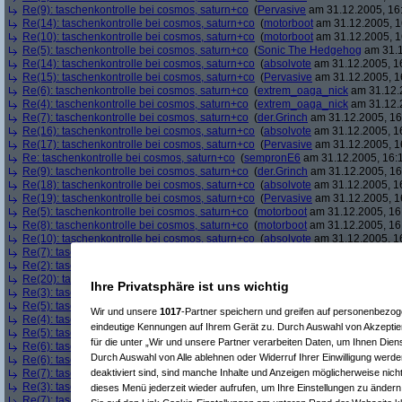
Re(9): taschenkontrolle bei cosmos, saturn+co
(
Pervasive
am 31.12.2005, 16
Re(14): taschenkontrolle bei cosmos, saturn+co
(
motorboot
am 31.12.2005, 1
Re(10): taschenkontrolle bei cosmos, saturn+co
(
motorboot
am 31.12.2005, 1
Re(5): taschenkontrolle bei cosmos, saturn+co
(
Sonic The Hedgehog
am 31.1
Re(14): taschenkontrolle bei cosmos, saturn+co
(
absolvote
am 31.12.2005, 16
Re(15): taschenkontrolle bei cosmos, saturn+co
(
Pervasive
am 31.12.2005, 1
Re(6): taschenkontrolle bei cosmos, saturn+co
(
extrem_oaga_nick
am 31.12.2
Re(4): taschenkontrolle bei cosmos, saturn+co
(
extrem_oaga_nick
am 31.12.2
Re(7): taschenkontrolle bei cosmos, saturn+co
(
der.Grinch
am 31.12.2005, 16
Re(16): taschenkontrolle bei cosmos, saturn+co
(
absolvote
am 31.12.2005, 1
Re(17): taschenkontrolle bei cosmos, saturn+co
(
Pervasive
am 31.12.2005, 1
Re: taschenkontrolle bei cosmos, saturn+co
(
sempronE6
am 31.12.2005, 16:
Re(9): taschenkontrolle bei cosmos, saturn+co
(
der.Grinch
am 31.12.2005, 16
Re(18): taschenkontrolle bei cosmos, saturn+co
(
absolvote
am 31.12.2005, 1
Re(19): taschenkontrolle bei cosmos, saturn+co
(
Pervasive
am 31.12.2005, 1
Re(5): taschenkontrolle bei cosmos, saturn+co
(
motorboot
am 31.12.2005, 16
Re(8): taschenkontrolle bei cosmos, saturn+co
(
motorboot
am 31.12.2005, 16
Re(10): taschenkontrolle bei cosmos, saturn+co
(
absolvote
am 31.12.2005, 1
Re(7): taschenkontrolle bei cosmos, saturn+co
(
registriert
am 31.12.2005, 16:
Re(2): taschenkontrolle bei cosmos, saturn+co
(
frabos
am 31.12.2005, 16:49:
Re(20): taschenkontrolle bei cosmos, saturn+co
(
Hannes34
am 31.12.2005, 1
Ihre Privatsphäre ist uns wichtig
Re(3): taschenkontrolle bei cosmos, saturn+co
(
Hannes34
am 31.12.2005, 16
Re(5): taschenkontrolle bei cosmos, saturn+co
(
w114/115
am 31.12.2005, 16:
Wir und unsere
1017
-Partner speichern und greifen auf personenbezo
Re(4): taschenkontrolle bei cosmos, saturn+co
(
absolvote
am 31.12.2005, 16:
eindeutige Kennungen auf Ihrem Gerät zu. Durch Auswahl von Akzeptier
Re(5): taschenkontrolle bei cosmos, saturn+co
(
Hannes34
am 31.12.2005, 16
für die unter „Wir und unsere Partner verarbeiten Daten, um Ihnen Dien
Re(6): taschenkontrolle bei cosmos, saturn+co
(
motorboot
am 31.12.2005, 17
Durch Auswahl von Alle ablehnen oder Widerruf Ihrer Einwilligung werde
Re(6): taschenkontrolle bei cosmos, saturn+co
(
absolvote
am 31.12.2005, 17:
Re(7): taschenkontrolle bei cosmos, saturn+co
(
Hannes34
am 31.12.2005, 17
deaktiviert sind, sind manche Inhalte und Anzeigen möglicherweise nicht
Re(3): taschenkontrolle bei cosmos, saturn+co
(
sempronE6
am 31.12.2005, 1
dieses Menü jederzeit wieder aufrufen, um Ihre Einstellungen zu ändern 
Re(7): taschenkontrolle bei cosmos, saturn+co
(
Hannes34
am 31.12.2005, 17