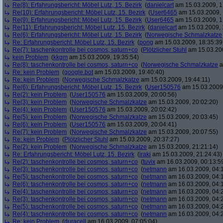
Re(8): Erfahrungsbericht: Möbel Lutz, 15. Bezirk
(
danielcart
am 15.03.2009, 1
Re(10): Erfahrungsbericht: Möbel Lutz, 15. Bezirk
(
User6465
am 15.03.2009, 
Re(9): Erfahrungsbericht: Möbel Lutz, 15. Bezirk
(
User6465
am 15.03.2009, 1
Re(11): Erfahrungsbericht: Möbel Lutz, 15. Bezirk
(
danielcart
am 15.03.2009, 
Re(6): Erfahrungsbericht: Möbel Lutz, 15. Bezirk
(
Norwegische Schmalzkatze
Re: Erfahrungsbericht: Möbel Lutz, 15. Bezirk
(
pong
am 15.03.2009, 18:35:39
Re(7): taschenkontrolle bei cosmos, saturn+co
(
Plötzlicher Stuhl
am 15.03.200
kein Problem
(
kkgm
am 15.03.2009, 19:35:54)
Re(8): taschenkontrolle bei cosmos, saturn+co
(
Norwegische Schmalzkatze
a
Re: kein Problem
(
google.bot
am 15.03.2009, 19:40:40)
Re: kein Problem
(
Norwegische Schmalzkatze
am 15.03.2009, 19:44:11)
Re(6): Erfahrungsbericht: Möbel Lutz, 15. Bezirk
(
User150576
am 15.03.2009,
Re(2): kein Problem
(
User150576
am 15.03.2009, 20:00:56)
Re(3): kein Problem
(
Norwegische Schmalzkatze
am 15.03.2009, 20:02:20)
Re(4): kein Problem
(
User150576
am 15.03.2009, 20:02:42)
Re(5): kein Problem
(
Norwegische Schmalzkatze
am 15.03.2009, 20:03:45)
Re(6): kein Problem
(
User150576
am 15.03.2009, 20:04:41)
Re(7): kein Problem
(
Norwegische Schmalzkatze
am 15.03.2009, 20:07:55)
Re: kein Problem
(
Plötzlicher Stuhl
am 15.03.2009, 20:37:27)
Re(2): kein Problem
(
Norwegische Schmalzkatze
am 15.03.2009, 21:21:14)
Re: Erfahrungsbericht: Möbel Lutz, 15. Bezirk
(
iraki
am 15.03.2009, 21:24:43)
Re(2): taschenkontrolle bei cosmos, saturn+co
(
tuvix
am 16.03.2009, 00:13:5
Re(3): taschenkontrolle bei cosmos, saturn+co
(
netmann
am 16.03.2009, 04:
Re(5): taschenkontrolle bei cosmos, saturn+co
(
netmann
am 16.03.2009, 04:
Re(6): taschenkontrolle bei cosmos, saturn+co
(
netmann
am 16.03.2009, 04:
Re(4): taschenkontrolle bei cosmos, saturn+co
(
netmann
am 16.03.2009, 04:
Re(3): taschenkontrolle bei cosmos, saturn+co
(
netmann
am 16.03.2009, 04:
Re(5): taschenkontrolle bei cosmos, saturn+co
(
netmann
am 16.03.2009, 04:
Re(4): taschenkontrolle bei cosmos, saturn+co
(
netmann
am 16.03.2009, 04:
Re: kein Problem
(
duracell
am 16.03.2009, 07:05:04)