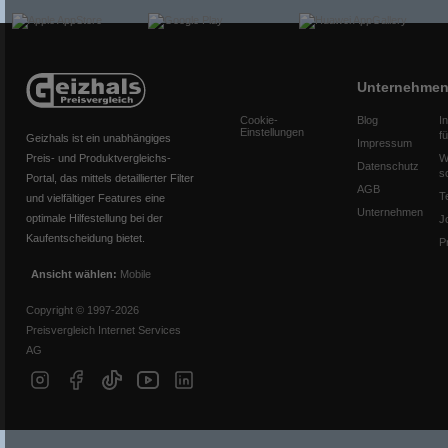
Unternehme
Cookie-
Blog
I
Einstellungen
f
Geizhals ist ein unabhängiges
Impressum
Preis- und Produktvergleichs-
W
Datenschutz
s
Portal, das mittels detaillierter Filter
AGB
T
und vielfältiger Features eine
Unternehmen
optimale Hilfestellung bei der
J
Kaufentscheidung bietet.
P
Ansicht wählen:
Mobile
Copyright © 1997-2026
Preisvergleich Internet Services
AG