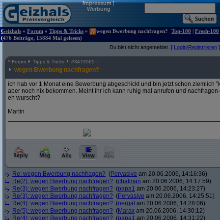
Impressum
|
Werbung
Geizhals
»
Forum
»
Tipps & Tricks
»
wegen Bwerbung nachfragen?
Top-100
|
Fresh-100
(476 Beiträge, 15884 Mal gelesen)
Du bist nicht angemeldet. [
Login/Registrieren
]
^
Forum
Tipps & Tricks
#
3473565
wegen Bwerbung nachfragen?
ich hab vor 1 Monat eine Bewerbung abgeschickt und bin jetzt schon ziemlich "k
aber noch nix bekommen. Meint ihr ich kann ruhig mal anrufen und nachfragen od
eh wurscht?
Martin
_____________________________________________________________
Re: wegen Bwerbung nachfragen?
(
Pervasive
am 20.06.2006, 14:16:36)
Re(2): wegen Bwerbung nachfragen?
(
chatman
am 20.06.2006, 14:17:59)
Re(3): wegen Bwerbung nachfragen?
(
papa1
am 20.06.2006, 14:23:27)
Re(3): wegen Bwerbung nachfragen?
(
Pervasive
am 20.06.2006, 14:25:51)
Re(4): wegen Bwerbung nachfragen?
(
nergal
am 20.06.2006, 14:28:06)
Re(5): wegen Bwerbung nachfragen?
(
Marax
am 20.06.2006, 14:30:12)
Re(4): wegen Bwerbung nachfragen?
(
papa1
am 20.06.2006, 14:31:22)