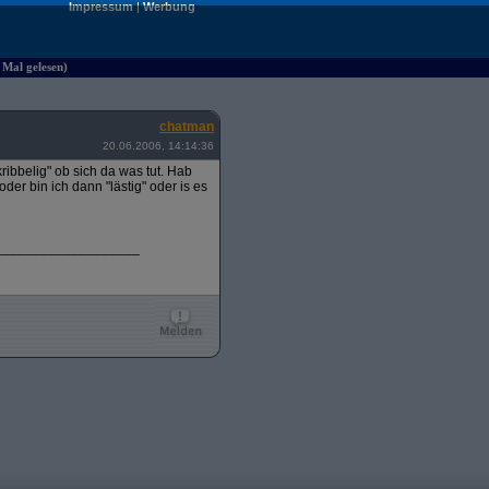
Impressum
|
Werbung
Mal gelesen)
chatman
20.06.2006, 14:14:36
ribbelig" ob sich da was tut. Hab
er bin ich dann "lästig" oder is es
___________________