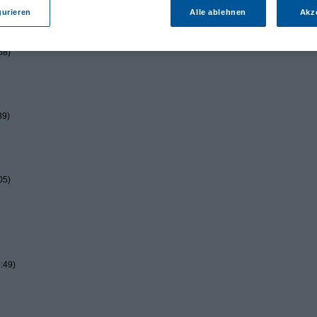
gurieren
Alle ablehnen
Akz
58)
39)
05)
:49)