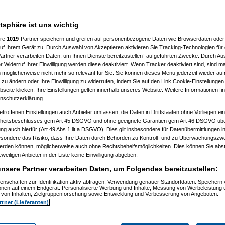
atsphäre ist uns wichtig
ere
1019
-Partner speichern und greifen auf personenbezogene Daten wie Browserdaten oder 
)
f Ihrem Gerät zu. Durch Auswahl von Akzeptieren aktivieren Sie Tracking-Technologien für d
artner verarbeiten Daten, um Ihnen Dienste bereitzustellen“ aufgeführten Zwecke. Durch Aus
 Widerruf Ihrer Einwilligung werden diese deaktiviert. Wenn Tracker deaktiviert sind, sind m
 möglicherweise nicht mehr so relevant für Sie. Sie können dieses Menü jederzeit wieder auf
 zu ändern oder Ihre Einwilligung zu widerrufen, indem Sie auf den Link Cookie-Einstellunge
eite klicken. Ihre Einstellungen gelten innerhalb unseres Website. Weitere Informationen fin
nschutzerklärung.
40)
etroffenen Einstellungen auch Anbieter umfassen, die Daten in Drittstaaten ohne Vorliegen ei
itsbeschlusses gem Art 45 DSGVO und ohne geeignete Garantien gem Art 46 DSGVO übermi
gung auch hierfür (Art 49 Abs 1 lit a DSGVO). Dies gilt insbesondere für Datenübermittlungen i
esondere das Risiko, dass Ihre Daten durch Behörden zu Kontroll- und zu Überwachungsz
werden können, möglicherweise auch ohne Rechtsbehelfsmöglichkeiten. Dies können Sie abst
eweiligen Anbieter in der Liste keine Einwilligung abgeben.
nsere Partner verarbeiten Daten, um Folgendes bereitzustellen:
enschaften zur Identifikation aktiv abfragen. Verwendung genauer Standortdaten. Speichern 
ionen auf einem Endgerät. Personalisierte Werbung und Inhalte, Messung von Werbeleistung 
von Inhalten, Zielgruppenforschung sowie Entwicklung und Verbesserung von Angeboten.
rtner (Lieferanten)