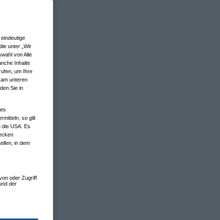
eindeutige
ie unter „Wir
wahl von Alle
anche Inhalte
rufen, um Ihre
n am unteren
den Sie in
nes
tteln, so gilt
n die USA. Es
wecken
ellen, in dem
von oder Zugriff
und der