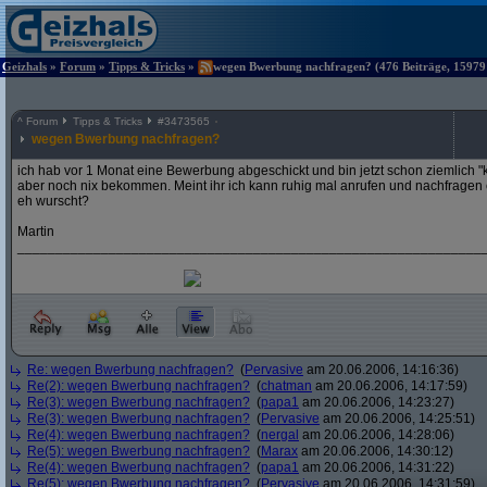
Geizhals
»
Forum
»
Tipps & Tricks
»
wegen Bwerbung nachfragen? (476 Beiträge, 15979 
^
Forum
Tipps & Tricks
#
3473565
wegen Bwerbung nachfragen?
ich hab vor 1 Monat eine Bewerbung abgeschickt und bin jetzt schon ziemlich "k
aber noch nix bekommen. Meint ihr ich kann ruhig mal anrufen und nachfragen od
eh wurscht?
Martin
_____________________________________________________________
Re: wegen Bwerbung nachfragen?
(
Pervasive
am 20.06.2006, 14:16:36)
Re(2): wegen Bwerbung nachfragen?
(
chatman
am 20.06.2006, 14:17:59)
Re(3): wegen Bwerbung nachfragen?
(
papa1
am 20.06.2006, 14:23:27)
Re(3): wegen Bwerbung nachfragen?
(
Pervasive
am 20.06.2006, 14:25:51)
Re(4): wegen Bwerbung nachfragen?
(
nergal
am 20.06.2006, 14:28:06)
Re(5): wegen Bwerbung nachfragen?
(
Marax
am 20.06.2006, 14:30:12)
Re(4): wegen Bwerbung nachfragen?
(
papa1
am 20.06.2006, 14:31:22)
Re(5): wegen Bwerbung nachfragen?
(
Pervasive
am 20.06.2006, 14:31:59)