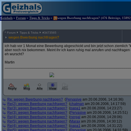
Geizhals
»
Forum
»
Tipps & Tricks
»
wegen Bwerbung nachfragen? (476 Beiträge, 15892 
^
Forum
Tipps & Tricks
#
3473565
wegen Bwerbung nachfragen?
ich hab vor 1 Monat eine Bewerbung abgeschickt und bin jetzt schon ziemlich "k
aber noch nix bekommen. Meint ihr ich kann ruhig mal anrufen und nachfragen od
eh wurscht?
Martin
_____________________________________________________________
Re: wegen Bwerbung nachfragen?
(
Pervasive
am 20.06.2006, 14:16:36)
Re(2): wegen Bwerbung nachfragen?
(
chatman
am 20.06.2006, 14:17:59)
Re(3): wegen Bwerbung nachfragen?
(
papa1
am 20.06.2006, 14:23:27)
Re(3): wegen Bwerbung nachfragen?
(
Pervasive
am 20.06.2006, 14:25:51)
Re(4): wegen Bwerbung nachfragen?
(
nergal
am 20.06.2006, 14:28:06)
Re(5): wegen Bwerbung nachfragen?
(
Marax
am 20.06.2006, 14:30:12)
Re(4): wegen Bwerbung nachfragen?
(
papa1
am 20.06.2006, 14:31:22)
Re(5): wegen Bwerbung nachfragen?
(
Pervasive
am 20.06.2006, 14:31:59)