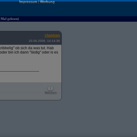
Impressum
|
Werbung
Mal gelesen)
chatman
20.06.2006, 14:14:36
ribbelig" ob sich da was tut. Hab
er bin ich dann "lästig" oder is es
___________________