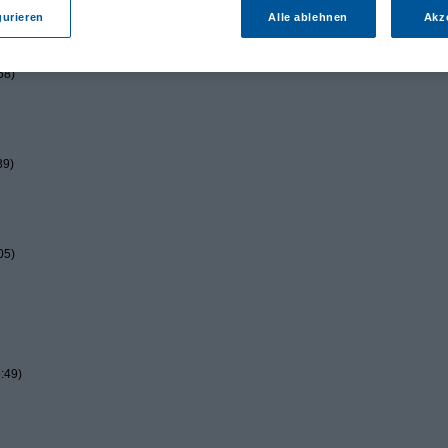
gurieren
Alle ablehnen
Akz
58)
39)
05)
:49)