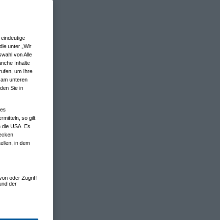
eindeutige
ie unter „Wir
wahl von Alle
anche Inhalte
rufen, um Ihre
n am unteren
den Sie in
nes
tteln, so gilt
n die USA. Es
wecken
ellen, in dem
von oder Zugriff
und der