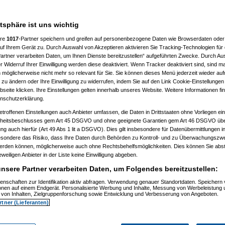
atsphäre ist uns wichtig
ere
1017
-Partner speichern und greifen auf personenbezogene Daten wie Browserdaten oder 
)
f Ihrem Gerät zu. Durch Auswahl von Akzeptieren aktivieren Sie Tracking-Technologien für d
artner verarbeiten Daten, um Ihnen Dienste bereitzustellen“ aufgeführten Zwecke. Durch Aus
 Widerruf Ihrer Einwilligung werden diese deaktiviert. Wenn Tracker deaktiviert sind, sind m
 möglicherweise nicht mehr so relevant für Sie. Sie können dieses Menü jederzeit wieder auf
 zu ändern oder Ihre Einwilligung zu widerrufen, indem Sie auf den Link Cookie-Einstellunge
eite klicken. Ihre Einstellungen gelten innerhalb unseres Website. Weitere Informationen fin
nschutzerklärung.
40)
etroffenen Einstellungen auch Anbieter umfassen, die Daten in Drittstaaten ohne Vorliegen ei
itsbeschlusses gem Art 45 DSGVO und ohne geeignete Garantien gem Art 46 DSGVO übermi
gung auch hierfür (Art 49 Abs 1 lit a DSGVO). Dies gilt insbesondere für Datenübermittlungen i
esondere das Risiko, dass Ihre Daten durch Behörden zu Kontroll- und zu Überwachungsz
werden können, möglicherweise auch ohne Rechtsbehelfsmöglichkeiten. Dies können Sie abst
eweiligen Anbieter in der Liste keine Einwilligung abgeben.
nsere Partner verarbeiten Daten, um Folgendes bereitzustellen:
enschaften zur Identifikation aktiv abfragen. Verwendung genauer Standortdaten. Speichern 
ionen auf einem Endgerät. Personalisierte Werbung und Inhalte, Messung von Werbeleistung 
von Inhalten, Zielgruppenforschung sowie Entwicklung und Verbesserung von Angeboten.
rtner (Lieferanten)